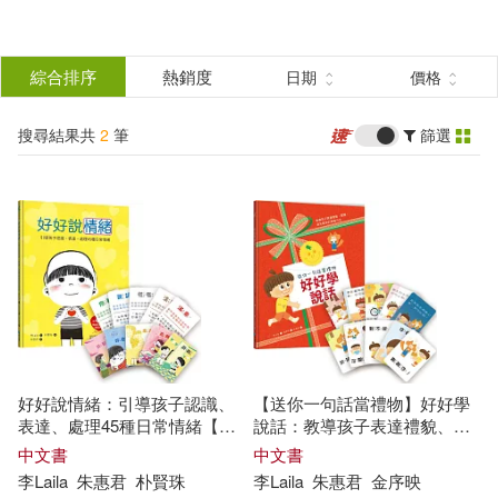
搜
尋
分類
綜合排序
熱銷度
日期
價格
(單選)
結
搜尋結果共
2
筆
篩選
圖書(2)
所有商品(2)
果
展開
篩
選
作者
(可複選)
李Laila(2)
好好說情緒：引導孩子認識、
【送你一句話當禮物】好好學
表達、處理45種日常情緒【附
說話：教導孩子表達禮貌、關
48張情緒智能互動遊戲圖卡】
懷，避免衝突的溝通方法(附18
出版社
中文書
(可複選)
中文書
張好人緣互動遊戲圖卡)
李
Laila
朱惠君
朴賢珠
李
Laila
朱惠君
金序映