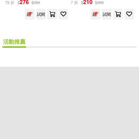
276
210
79 折
$
$
350
7 折
$
$
300
和平國際(2)
試閱
試閱
配送方式
(可複選)
活動推薦
可超商取貨(2)
可海外宅配(2)
可港澳店取(2)
可新加坡店取(2)
可菲律賓店取(2)
重新設定
確認
其他
(可複選)