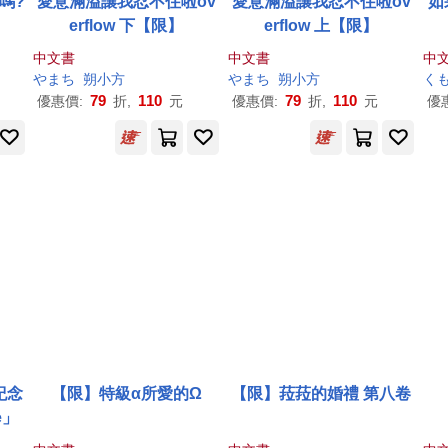
嗎?
愛意滿溢讓我忍不住啦ov
愛意滿溢讓我忍不住啦ov
如
erflow 下【限】
erflow 上【限】
中文書
中文書
中
やまち
朔小方
やまち
朔小方
く
79
110
79
110
優惠價:
折,
元
優惠價:
折,
元
優
紀念
【限】特級α所愛的Ω
【限】菈菈的婚禮 第八卷
e」