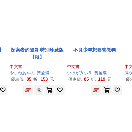
】
探索者的陽炎 特別珍藏版
不良少年想要管教狗
【限】
中文書
中文書
中
やまねあやの
黃盈琪
いけがみ小５
黃盈琪
高
85
153
85
119
優惠價:
折,
元
優惠價:
折,
元
優
電