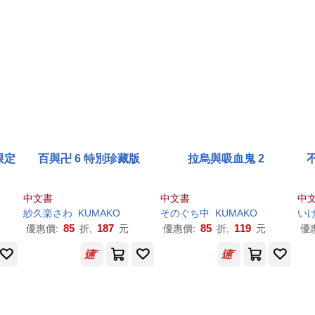
限定
百與卍 6 特別珍藏版
拉烏與吸血鬼 2
中文書
中文書
中
紗久楽さわ
KUMAKO
そのぐち中
KUMAKO
い
85
187
85
119
優惠價:
折,
元
優惠價:
折,
元
優