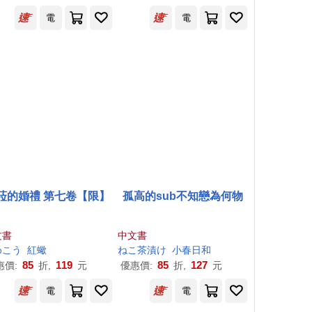
電
電
菈的婚禮 第七卷【限】
孤高的sub不知戀為何物
文書
中文書
めこう
紅蠍
ねこ茶漬け
小春日和
85
119
85
127
惠價:
折,
元
優惠價:
折,
元
電
電