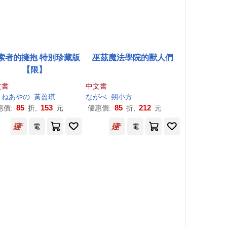
索者的擁抱 特別珍藏版
巫茲魔法學院的獸人們
【限】
文書
中文書
まねあやの
黃盈琪
ながべ
朔小方
85
153
85
212
惠價:
折,
元
優惠價:
折,
元
電
電