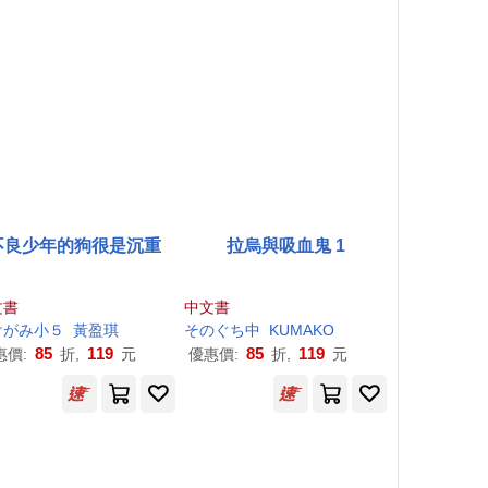
不良少年的狗很是沉重
拉烏與吸血鬼 1
文書
中文書
けがみ小５
黃盈琪
そのぐち中
KUMAKO
85
119
85
119
惠價:
折,
元
優惠價:
折,
元