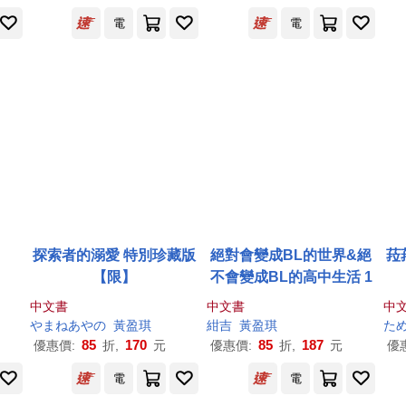
電
電
探索者的溺愛 特別珍藏版
絕對會變成BL的世界&絕
菈
【限】
不會變成BL的高中生活 1
中文書
中文書
中
やまねあやの
黃盈琪
紺吉
黃盈琪
た
85
170
85
187
優惠價:
折,
元
優惠價:
折,
元
優
電
電