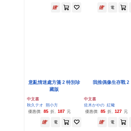
電
意亂情迷處方箋 2 特別珍
我推偶像生存戰 2
藏版
中文書
中文書
秋久テオ
朔小方
佐木かやの
紅蠍
85
187
85
127
優惠價:
折,
元
優惠價:
折,
元
電
電