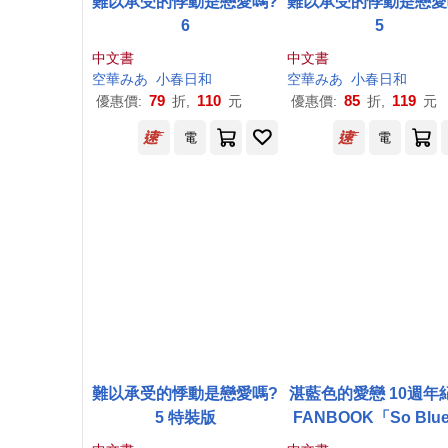
難以承受的悸動是戀愛嗎?
難以承受的悸動是戀愛
6
5
中文書
中文書
空華みあ
小春日和
空華みあ
小春日和
79
110
85
119
優惠價:
折,
元
優惠價:
折,
元
電
電
難以承受的悸動是戀愛嗎?
湛藍色的愛戀 10週年
5 特裝版
FANBOOK「So Blu