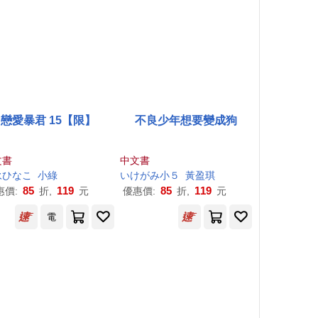
戀愛暴君 15【限】
不良少年想要變成狗
文書
中文書
永ひなこ
小綠
いけがみ小５
黃盈琪
85
119
85
119
惠價:
折,
元
優惠價:
折,
元
電