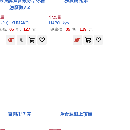
果我說我喜歡你，你會
務農義兄弟
怎麼做? 2
文書
中文書
もそく
KUMAKO
HABO
kyo
85
127
85
119
惠價:
折,
元
優惠價:
折,
元
電
百與卍 7 完
為命運戴上項圈