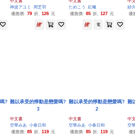
中文書
中文書
中
神波アユミ
周芝羽
ためこう
紅蠍
紗
79
126
85
127
優惠價:
折,
元
優惠價:
折,
元
優
電
嗎?
難以承受的悸動是戀愛嗎?
難以承受的悸動是戀愛嗎?
難
3
2
中文書
中文書
中
空華みあ
小春日和
空華みあ
小春日和
空
85
119
85
119
優惠價:
折,
元
優惠價:
折,
元
優