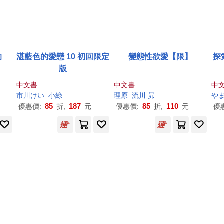
狗
湛藍色的愛戀 10 初回限定
變態性欲愛【限】
探
版
中文書
中文書
中
市川けい
小綠
理原
流川 昴
や
85
187
85
110
優惠價:
折,
元
優惠價:
折,
元
優