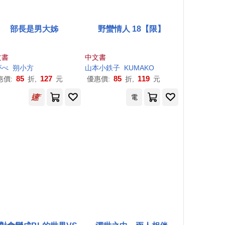
部長是男大姊
野蠻情人 18【限】
文書
中文書
がべ
朔小方
山本小鉄子
KUMAKO
85
127
85
119
惠價:
折,
元
優惠價:
折,
元
電