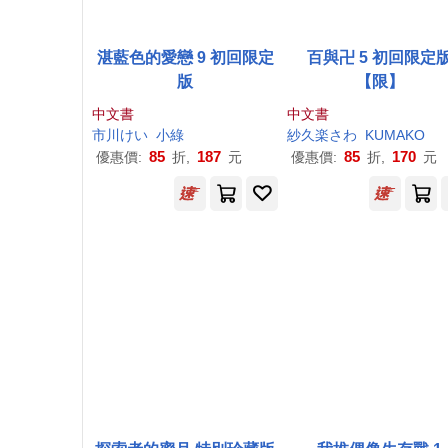
湛藍色的愛戀 9 初回限定
百與卍 5 初回限定
版
【限】
中文書
中文書
市川けい
小綠
紗久楽さわ
KUMAKO
85
187
85
170
優惠價:
折,
元
優惠價:
折,
元