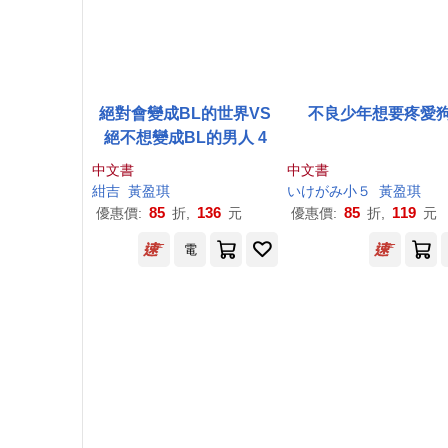
絕對會變成BL的世界VS
不良少年想要疼愛
絕不想變成BL的男人 4
中文書
中文書
紺吉
黃盈琪
いけがみ小５
黃盈琪
85
136
85
119
優惠價:
折,
元
優惠價:
折,
元
電