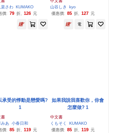
文書
中文書
久楽さわ
KUMAKO
山谷しき
kyo
79
126
85
127
惠價:
折,
元
優惠價:
折,
元
電
以承受的悸動是戀愛嗎?
如果我說我喜歡你，你會
1
怎麼做? 1
文書
中文書
華みあ
小春日和
くもそく
KUMAKO
85
119
85
119
惠價:
折,
元
優惠價:
折,
元