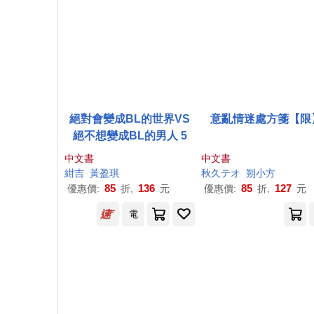
絕對會變成BL的世界VS
意亂情迷處方箋【限
絕不想變成BL的男人 5
中文書
中文書
紺吉
黃盈琪
秋久テオ
朔小方
85
136
85
127
優惠價:
折,
元
優惠價:
折,
元
電