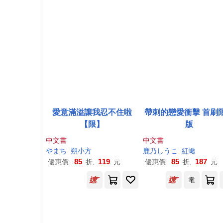
愛意滿溢讓我忍不住啦
帶刺的戀愛衝擊 首刷
【限】
版
中文書
中文書
やまち
朔小方
鹿乃しうこ
紅蠍
85
119
85
187
優惠價:
折,
元
優惠價:
折,
元
電