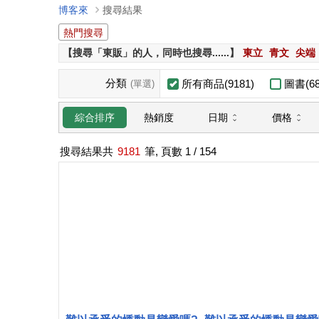
博客來
搜尋結果
熱門搜尋
【搜尋「東販」的人，同時也搜尋......】
東立
青文
尖端
分類
所有商品(9181)
圖書(68
(單選)
日期
價格
綜合排序
熱銷度
搜尋結果共
9181
筆, 頁數
1
/ 154