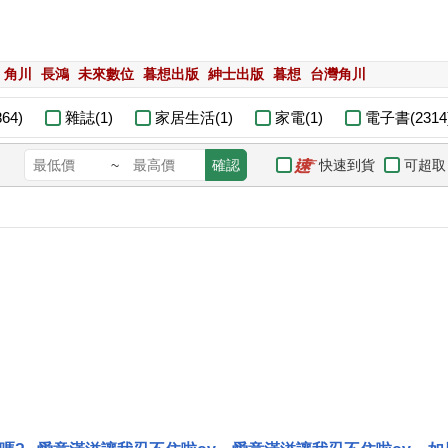
角川
長鴻
未來數位
暮想出版
紳士出版
暮想
台灣角川
64)
雜誌(1)
家居生活(1)
家電(1)
電子書(2314
快速到貨
可超取
~
確認