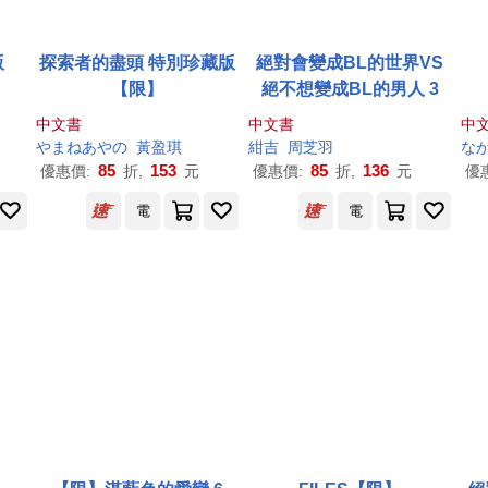
版
探索者的盡頭 特別珍藏版
絕對會變成BL的世界VS
【限】
絕不想變成BL的男人 3
中文書
中文書
中
やまねあやの
黃盈琪
紺吉
周芝羽
な
85
153
85
136
優惠價:
折,
元
優惠價:
折,
元
優
電
電