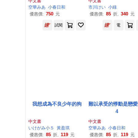
中文書
中文書
空華みあ
小春日和
市川けい
小綠
750
85
340
優惠價:
元
優惠價:
折,
元
試閱
電
我想成為不良少年的狗
難以承受的悸動是戀愛
4
中文書
中文書
いけがみ小５
黃盈琪
空華みあ
小春日和
85
119
85
119
優惠價:
折,
元
優惠價:
折,
元