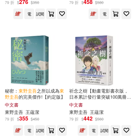
276
458
79 折
$
$
350
79 折
$
$
580
電
試閱
電
(日)東野圭吾(31)
展開
[日]東野圭吾(14)
出版社
(可複選)
(日)東野圭吾著(2)
彭麥峰(1)
皇冠(125)
東野圭吾作家生活４０周年実行委
員会(1)
南海出版公司(107)
東野圭吾，杉田比呂美(1)
秘密：
東野圭吾
之所以成為
東
祈念之樹【動畫電影書衣版，
野圭吾
的完美傑作!【約定版】
日本累計發行量突破100萬冊!
獨步文化(95)
春天出版社(43)
展開
東野圭吾
感動人心代表作】
中文書
中文書
桐野夏生、東野圭吾(1)
東野圭吾
王蘊潔
東野圭吾
王蘊潔
上海譯文出版社(15)
355
442
79 折
$
$
450
79 折
$
$
560
配送方式
(可複選)
霜月加代子(1)
高野彬(1)
電
試閱
電
試閱
人民文學出版社(15)