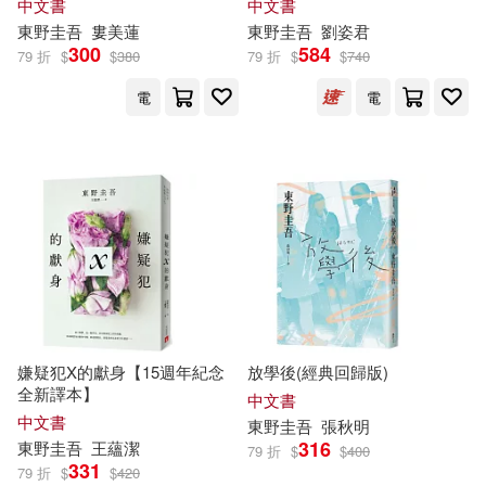
中文書
中文書
東野圭吾
婁美蓮
東野圭吾
劉姿君
300
584
79 折
$
$
380
79 折
$
$
740
電
電
嫌疑犯X的獻身【15週年紀念
放學後(經典回歸版)
全新譯本】
中文書
中文書
東野圭吾
張秋明
316
東野圭吾
王蘊潔
79 折
$
$
400
331
79 折
$
$
420