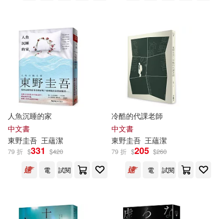
人魚沉睡的家
冷酷的代課老師
中文書
中文書
東野圭吾
王蘊潔
東野圭吾
王蘊潔
331
205
79 折
$
$
420
79 折
$
$
260
電
試閱
電
試閱