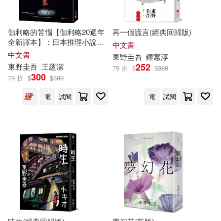
伽利略的苦惱【伽利略20週年
再一個謊言(經典回歸版)
全新譯本】：日本推理小說史
中文書
上的里程碑!「伽利略」系列最
中文書
東野圭吾
鍾蕙淳
讓人愛不忍釋的一集!
252
東野圭吾
王蘊潔
79 折
$
$
320
300
79 折
$
$
380
電
試閱
電
試閱