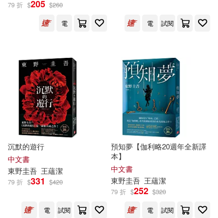
205
79 折
$
$
260
電
電
試閱
沉默的遊行
預知夢【伽利略20週年全新譯
本】
中文書
中文書
東野圭吾
王蘊潔
331
東野圭吾
王蘊潔
79 折
$
$
420
252
79 折
$
$
320
電
試閱
電
試閱