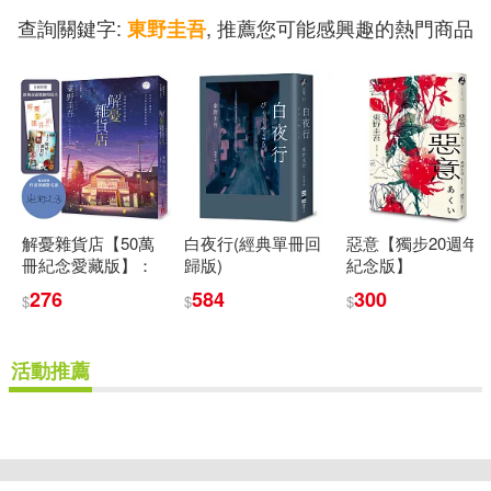
查詢關鍵字:
, 推薦您可能感興趣的熱門商品
東野圭吾
解憂雜貨店【50萬
白夜行(經典單冊回
惡意【獨步20週年
冊紀念愛藏版】：
歸版)
紀念版】
感動全球1,400 萬人
276
584
300
$
$
$
的奇蹟之書，東野
圭吾最令人感動落
淚的作品!(附首刷限
活動推薦
定特典「經典封面
集錦明信片」)
重新設定
確認