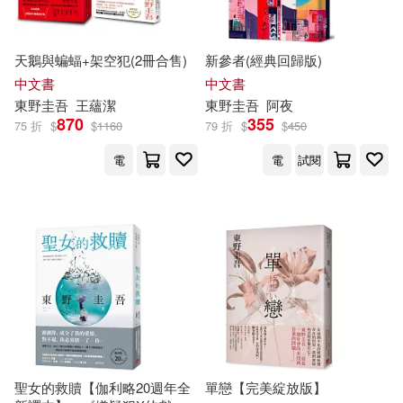
天鵝與蝙蝠+架空犯(2冊合售)
新參者(經典回歸版)
中文書
中文書
東野圭吾
王蘊潔
東野圭吾
阿夜
870
355
75 折
$
$
1160
79 折
$
$
450
電
電
試閱
聖女的救贖【伽利略20週年全
單戀【完美綻放版】