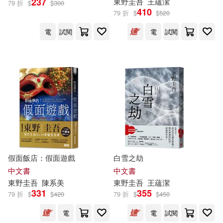
237
東野圭吾
王蘊潔
79 折
$
$
300
410
79 折
$
$
520
電
試閱
電
試閱
假面飯店：假面遊戲
白雪之劫
中文書
中文書
東野圭吾
陳系美
東野圭吾
王蘊潔
331
355
79 折
$
$
420
79 折
$
$
450
電
電
試閱