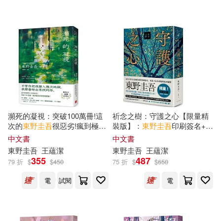
可超商取貨(458)
（日）東野圭吾等(1)
慕客館(14)
三采(13)
可海外宅配(458)
（日）東野圭吾著(1)
文藝春秋(12)
可港澳店取(453)
北京十月文藝出版社(11)
可新加坡店取(453)
瀕死的凝視：突破100萬冊!這
祈念之樹：守護之心【限量精
講談社(11)
次的
東野圭吾
很惡劣!瘋到極致
裝版】：
東野圭吾
印刷簽名+專
可菲律賓店取(453)
的情慾與驚悚!
屬收藏編號
中文書
中文書
湖南文藝出版社(10)
東野圭吾
王蘊潔
東野圭吾
王蘊潔
355
487
79 折
$
$
450
75 折
$
$
650
上市日期
(可複選)
台灣角川(9)
電
試閱
電
一個月內上市新品(4)
北京聯合出版公司(8)