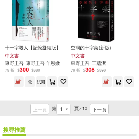
十一字殺人【記憶凝結版】
空洞的十字架(新版)
中文書
中文書
東野圭吾
東野圭吾
羊恩媺
東野圭吾
王蘊潔
300
308
79 折
$
$
380
79 折
$
$
390
電
試閱
第
頁 ⁄
10
上一頁
下一頁
搜尋推薦