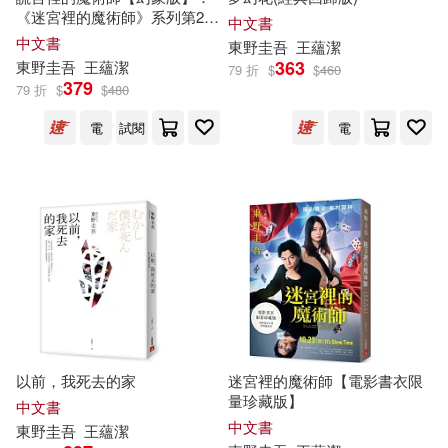
《迷宮裡的魔術師》系列第2
中文書
彈!系列銷售累計突破70萬冊!
中文書
東野圭吾
王蘊潔
363
東野圭吾
王蘊潔
79 折
$
$
460
379
79 折
$
$
480
電
試閱
電
以前，我死去的家
迷宮裡的魔術師【電影書衣限
量珍藏版】
中文書
中文書
東野圭吾
王蘊潔