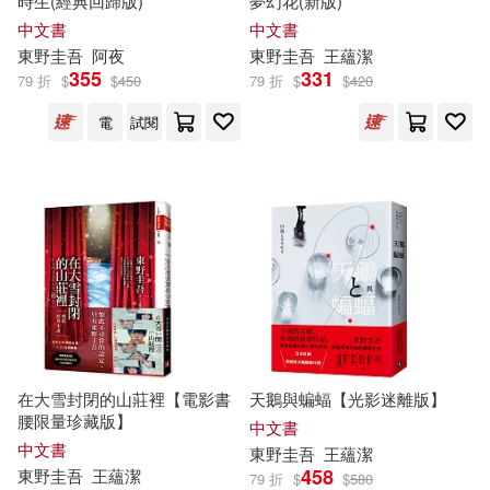
時生(經典回歸版)
夢幻花(新版)
中文書
中文書
東野圭吾
阿夜
東野圭吾
王蘊潔
355
331
79 折
$
$
450
79 折
$
$
420
電
試閱
在大雪封閉的山莊裡【電影書
天鵝與蝙蝠【光影迷離版】
腰限量珍藏版】
中文書
中文書
東野圭吾
王蘊潔
458
東野圭吾
王蘊潔
79 折
$
$
580