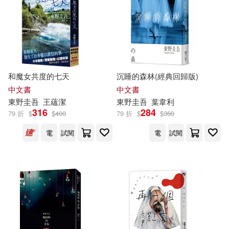
和魔女共度的七天
沉睡的森林(經典回歸版)
中文書
中文書
東野圭吾
王蘊潔
東野圭吾
葉韋利
316
284
79 折
$
$
400
79 折
$
$
360
電
試閱
電
試閱