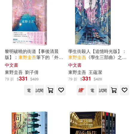
本週上市新品(1)
光文社(6)
化學工業出版社(6)
商周出版(6)
実業之日本社(5)
電子書
(可複選)
譯林出版社(5)
集英社(5)
黎明破曉的街道【事後清晨
學生街殺人【追憶時光版】：
適合手機平板閱讀(103)
版】：
東野圭吾
筆下的「外
東野圭吾
《學生三部曲》之集
遇」!
大成，生涯最高代表作!
中文書
中文書
上海文藝出版社(4)
適合平板閱讀(1)
東野圭吾
劉子倩
東野圭吾
王蘊潔
331
331
79 折
$
$
420
79 折
$
$
420
新星出版社(4)
電
試閱
電
試閱
其他
(可複選)
KADOKAWA(3)
台灣東販(3)
現在可購買商品(289)
現代出版社(3)
千魚娛樂(2)