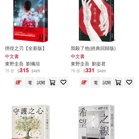
徬徨之刃【全新版】
我殺了他(經典回歸版)
中文書
中文書
東野圭吾
劉珮瑄
東野圭吾
劉姿君
315
331
75 折
$
$
420
79 折
$
$
420
電
試閱
電
試閱