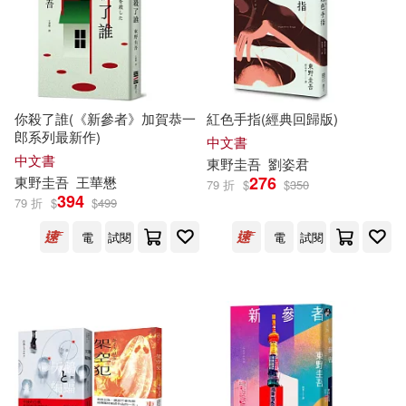
你殺了誰(《新參者》加賀恭一
紅色手指(經典回歸版)
郎系列最新作)
中文書
中文書
東野圭吾
劉姿君
276
東野圭吾
王華懋
79 折
$
$
350
394
79 折
$
$
499
電
試閱
電
試閱