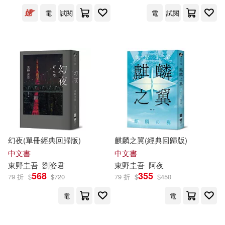
電
試閱
電
試閱
幻夜(單冊經典回歸版)
麒麟之翼(經典回歸版)
中文書
中文書
東野圭吾
劉姿君
東野圭吾
阿夜
568
355
79 折
$
$
720
79 折
$
$
450
電
電