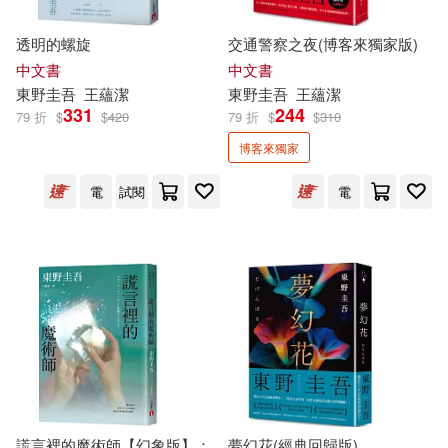
透明的螺旋
交通警察之夜(博客來獨家版)
中文書
中文書
東野圭吾
王蘊潔
東野圭吾
王蘊潔
331
244
79 折
$
$
420
79 折
$
$
310
博客來獨家
電
試閱
電
謊言裡的魔術師【幻象版】：
夢幻花(經典回歸版)