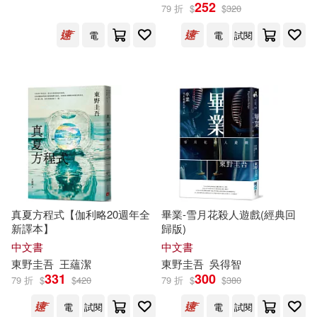
252
79 折
$
$
320
電
電
試閱
真夏方程式【伽利略20週年全
畢業-雪月花殺人遊戲(經典回
新譯本】
歸版)
中文書
中文書
東野圭吾
王蘊潔
東野圭吾
吳得智
331
300
79 折
$
$
420
79 折
$
$
380
電
試閱
電
試閱