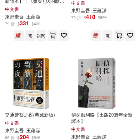
新譯本】：《嫌疑犯X的獻
中文書
身》姊妹作，東野式謎團最高
中文書
東野圭吾
王蘊潔
峰!日本熱賣突破百萬冊，名譯
410
東野圭吾
王蘊潔
79 折
$
$
520
者王蘊潔全新翻譯!
331
79 折
$
$
420
電
試閱
電
交通警察之夜(典藏新版)
偵探伽利略【出版20週年全新
譯本】
中文書
中文書
東野圭吾
王蘊潔
204
東野圭吾
王蘊潔
66 折
$
$
310