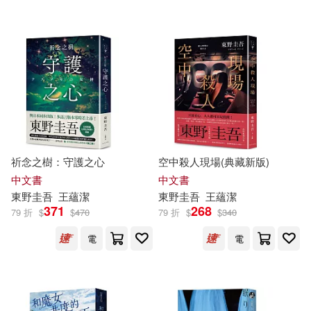
祈念之樹：守護之心
空中殺人現場(典藏新版)
中文書
中文書
東野圭吾
王蘊潔
東野圭吾
王蘊潔
371
268
79 折
$
$
470
79 折
$
$
340
電
電