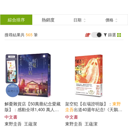
搜
尋
分類
綜合排序
熱銷度
日期
價格
(單選)
結
搜尋結果共
565
筆
篩選
圖書(394)
所有商品(565)
果
雜誌(60)
電子書閱讀器(6)
篩
選
電子書(104)
有聲書(1)
展開
作者
(可複選)
解憂雜貨店【50萬冊紀念愛藏
架空犯【在場證明版】：
東野
東野圭吾(365)
版】：感動全球1,400 萬人的
圭吾
出道40週年紀念!《天鵝與
奇蹟之書，
東野圭吾
最令人感
蝙蝠》系列重磅新作!
中文書
中文書
動落淚的作品!(附首刷限定特典
東野圭吾
王蘊潔
東野圭吾
王蘊潔
（日）東野圭吾(140)
「經典封面集錦明信片」)