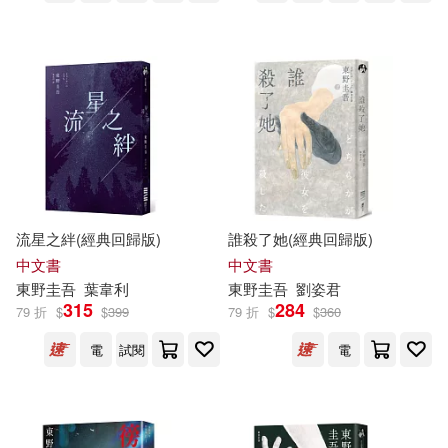
流星之絆(經典回歸版)
誰殺了她(經典回歸版)
中文書
中文書
東野圭吾
葉韋利
東野圭吾
劉姿君
315
284
79 折
$
$
399
79 折
$
$
360
電
試閱
電