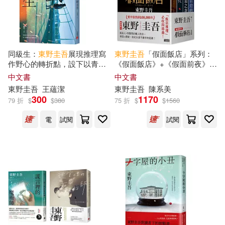
作者/演唱/譯/編/繪(557)
實業之日本社(2)
尖端(2)
價格
-
幻冬舍(2)
i聽聽(1)
範圍
同級生：
東野圭吾
展現推理寫
東野圭吾
「假面飯店」系列：
作野心的轉折點，設下以青春
《假面飯店》+《假面前夜》+
中國書籍出版社(1)
為名的不解之謎!【青春痛戀
《假面之夜》+《假面遊戲》
中文書
中文書
版】
東野圭吾
王蘊潔
東野圭吾
陳系美
300
1170
中國計量出版社(1)
79 折
$
$
380
75 折
$
$
1560
電
試閱
試閱
九州出版社(1)
作家出版社(1)
全力(1)
天津人民出版社(1)
接力出版社(1)
文化發展出版社(1)