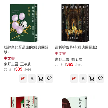
杜鵑鳥的蛋是誰的(經典回歸
當祈禱落幕時(經典回歸版)
版)
中文書
中文書
東野圭吾
劉姿君
363
東野圭吾
王華懋
79 折
$
$
460
339
79 折
$
$
430
電
電