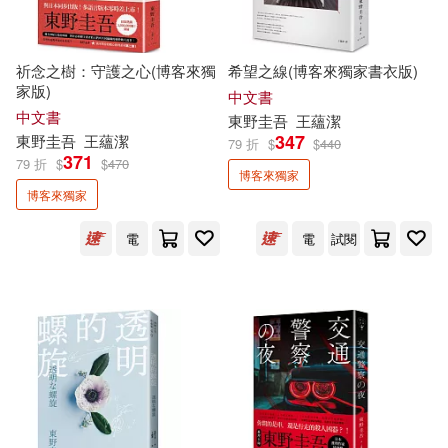
祈念之樹：守護之心(博客來獨
希望之線(博客來獨家書衣版)
家版)
中文書
中文書
東野圭吾
王蘊潔
347
東野圭吾
王蘊潔
79 折
$
$
440
371
79 折
$
$
470
博客來獨家
博客來獨家
電
電
試閱