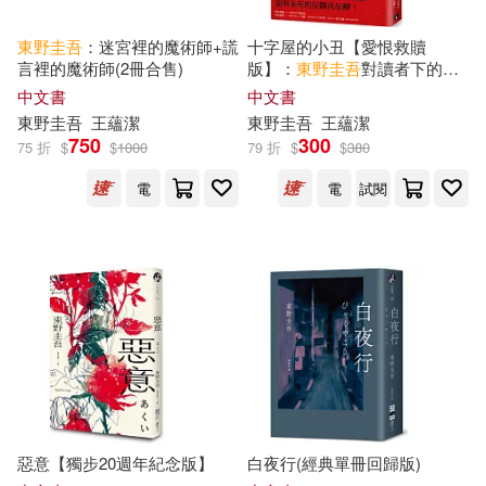
東野圭吾
：迷宮裡的魔術師+謊
十字屋的小丑【愛恨救贖
時報出版(1)
東立(1)
言裡的魔術師(2冊合售)
版】：
東野圭吾
對讀者下的挑
戰書──前所未有的反轉再反
中文書
中文書
轉!
東野圭吾
王蘊潔
東野圭吾
王蘊潔
浙江人民出版社(1)
750
300
75 折
$
$
1000
79 折
$
$
380
電
電
試閱
長江文藝出版社(1)
惡意【獨步20週年紀念版】
白夜行(經典單冊回歸版)