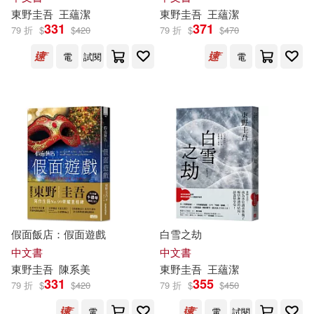
東野圭吾
王蘊潔
東野圭吾
王蘊潔
331
371
79 折
$
$
420
79 折
$
$
470
電
試閱
電
假面飯店：假面遊戲
白雪之劫
中文書
中文書
東野圭吾
陳系美
東野圭吾
王蘊潔
331
355
79 折
$
$
420
79 折
$
$
450
電
電
試閱