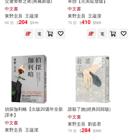
交通警察之夜(典藏新版)
單戀【完美綻放版】
中文書
中文書
東野圭吾
王蘊潔
東野圭吾
王蘊潔
204
410
66 折
$
$
310
79 折
$
$
520
電
電
偵探伽利略【出版20週年全新
誰殺了她(經典回歸版)
譯本】
中文書
中文書
東野圭吾
劉姿君
284
東野圭吾
王蘊潔
79 折
$
$
360