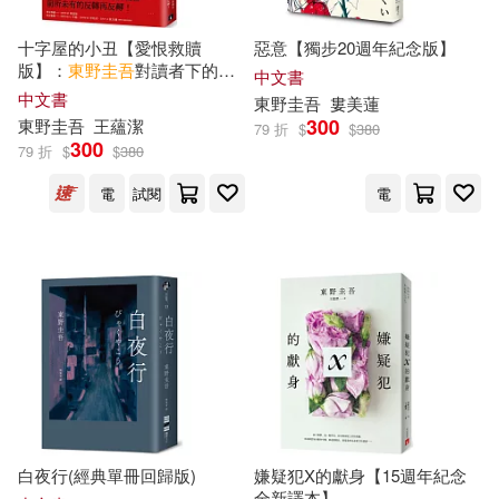
十字屋的小丑【愛恨救贖
惡意【獨步20週年紀念版】
時報出版(1)
東立(1)
版】：
東野圭吾
對讀者下的挑
中文書
戰書──前所未有的反轉再反
中文書
東野圭吾
婁美蓮
轉!
300
東野圭吾
王蘊潔
浙江人民出版社(1)
79 折
$
$
380
300
79 折
$
$
380
電
試閱
電
長江文藝出版社(1)
白夜行(經典單冊回歸版)
嫌疑犯X的獻身【15週年紀念
全新譯本】