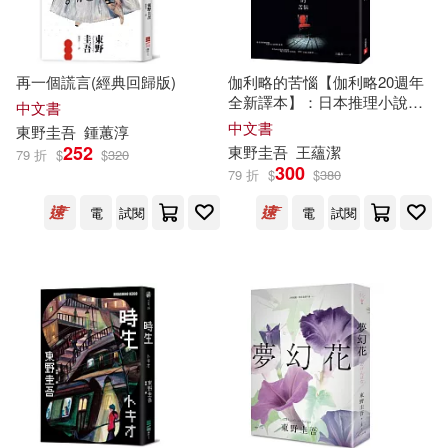
再一個謊言(經典回歸版)
伽利略的苦惱【伽利略20週年
全新譯本】：日本推理小說史
中文書
上的里程碑!「伽利略」系列最
中文書
東野圭吾
鍾蕙淳
讓人愛不忍釋的一集!
252
東野圭吾
王蘊潔
79 折
$
$
320
300
79 折
$
$
380
電
試閱
電
試閱