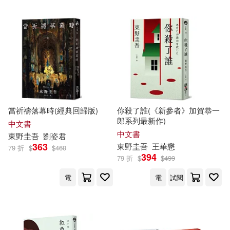
當祈禱落幕時(經典回歸版)
你殺了誰(《新參者》加賀恭一
郎系列最新作)
中文書
中文書
東野圭吾
劉姿君
363
東野圭吾
王華懋
79 折
$
$
460
394
79 折
$
$
499
電
電
試閱