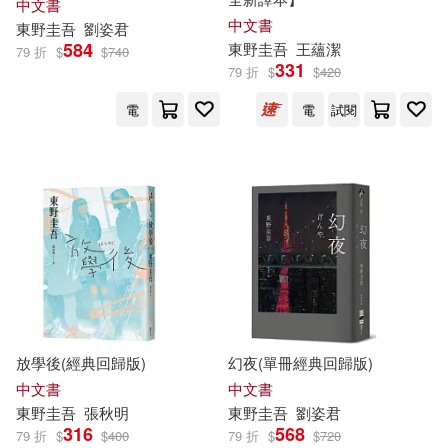
中文書
中文書
東野圭吾
劉姿君
584
東野圭吾
王蘊潔
79 折
$
$
740
331
79 折
$
$
420
電
電
試閱
放學後(經典回歸版)
幻夜(單冊經典回歸版)
中文書
中文書
東野圭吾
張秋明
東野圭吾
劉姿君
316
568
79 折
$
$
400
79 折
$
$
720