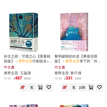
可超商取貨(458)
（日）東野圭吾等(1)
慕客館(14)
三采(13)
可海外宅配(458)
（日）東野圭吾著(1)
文藝春秋(12)
可港澳店取(453)
北京十月文藝出版社(11)
可新加坡店取(453)
祈念之樹：守護之心【限量精
黎明破曉的街道【事後清晨
講談社(11)
裝版】：
東野圭吾
印刷簽名+專
版】：
東野圭吾
筆下的「外
可菲律賓店取(453)
屬收藏編號
遇」!
中文書
中文書
湖南文藝出版社(10)
東野圭吾
王蘊潔
東野圭吾
劉子倩
487
331
75 折
$
$
650
79 折
$
$
420
上市日期
(可複選)
台灣角川(9)
電
電
試閱
一個月內上市新品(4)
北京聯合出版公司(8)