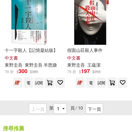
十一字殺人【記憶凝結版】
假面山莊殺人事件
中文書
中文書
東野圭吾
東野圭吾
羊恩媺
東野圭吾
王蘊潔
300
197
79 折
$
$
380
79 折
$
$
250
電
試閱
電
試閱
第
頁 ⁄
10
上一頁
下一頁
搜尋推薦