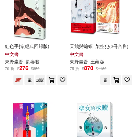
紅色手指(經典回歸版)
天鵝與蝙蝠+架空犯(2冊合售)
中文書
中文書
東野圭吾
劉姿君
東野圭吾
王蘊潔
276
870
79 折
$
$
350
75 折
$
$
1160
電
試閱
電