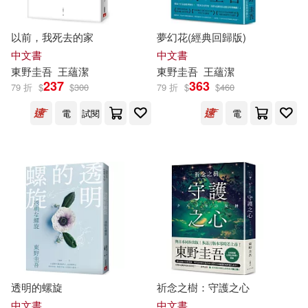
以前，我死去的家
夢幻花(經典回歸版)
中文書
中文書
東野圭吾
王蘊潔
東野圭吾
王蘊潔
237
363
79 折
$
$
300
79 折
$
$
460
電
試閱
電
透明的螺旋
祈念之樹：守護之心
中文書
中文書