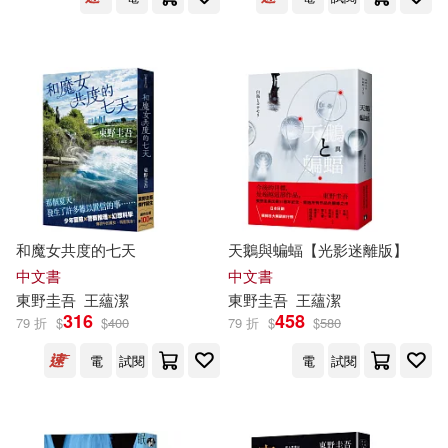
和魔女共度的七天
天鵝與蝙蝠【光影迷離版】
中文書
中文書
東野圭吾
王蘊潔
東野圭吾
王蘊潔
316
458
79 折
$
$
400
79 折
$
$
580
電
試閱
電
試閱