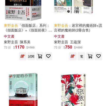
作者/演唱/譯/編/繪(557)
實業之日本社(2)
尖端(2)
價格
-
幻冬舍(2)
i聽聽(1)
範圍
東野圭吾
「假面飯店」系列：
東野圭吾
：迷宮裡的魔術師+謊
《假面飯店》+《假面前夜》+
言裡的魔術師(2冊合售)
中國書籍出版社(1)
《假面之夜》+《假面遊戲》
中文書
中文書
東野圭吾
陳系美
東野圭吾
王蘊潔
1170
750
中國計量出版社(1)
75 折
$
$
1560
75 折
$
$
1000
試閱
電
九州出版社(1)
作家出版社(1)
全力(1)
天津人民出版社(1)
接力出版社(1)
文化發展出版社(1)