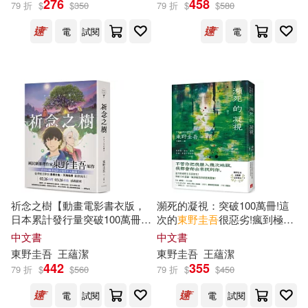
276
458
79 折
$
$
350
79 折
$
$
580
電
試閱
電
(日)東野圭吾(31)
展開
[日]東野圭吾(14)
出版社
(可複選)
(日)東野圭吾著(2)
彭麥峰(1)
皇冠(125)
東野圭吾作家生活４０周年実行委
員会(1)
南海出版公司(107)
東野圭吾，杉田比呂美(1)
祈念之樹【動畫電影書衣版，
瀕死的凝視：突破100萬冊!這
日本累計發行量突破100萬冊!
次的
東野圭吾
很惡劣!瘋到極致
獨步文化(95)
春天出版社(43)
展開
東野圭吾
感動人心代表作】
的情慾與驚悚!
中文書
中文書
桐野夏生、東野圭吾(1)
東野圭吾
王蘊潔
東野圭吾
王蘊潔
上海譯文出版社(15)
442
355
79 折
$
$
560
79 折
$
$
450
配送方式
(可複選)
霜月加代子(1)
高野彬(1)
電
試閱
電
試閱
人民文學出版社(15)