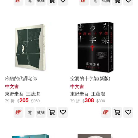
電
試閱
電
試閱
冷酷的代課老師
空洞的十字架(新版)
中文書
中文書
東野圭吾
王蘊潔
東野圭吾
王蘊潔
205
308
79 折
$
$
260
79 折
$
$
390
電
試閱