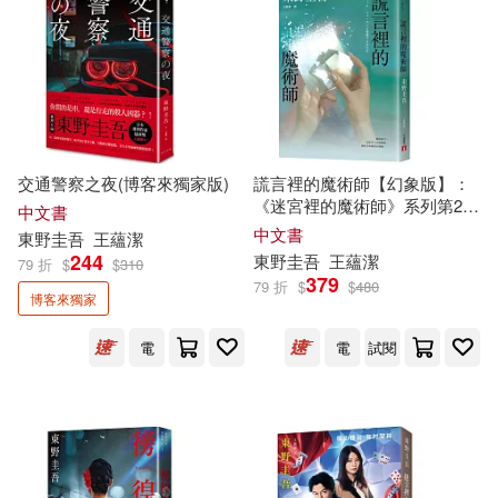
交通警察之夜(博客來獨家版)
謊言裡的魔術師【幻象版】：
《迷宮裡的魔術師》系列第2
中文書
彈!系列銷售累計突破70萬冊!
中文書
東野圭吾
王蘊潔
244
東野圭吾
王蘊潔
79 折
$
$
310
379
79 折
$
$
480
博客來獨家
電
電
試閱