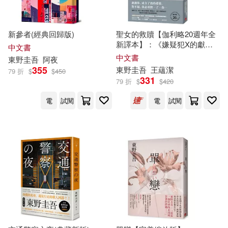
新參者(經典回歸版)
聖女的救贖【伽利略20週年全
新譯本】：《嫌疑犯X的獻
中文書
身》姊妹作，東野式謎團最高
中文書
東野圭吾
阿夜
峰!日本熱賣突破百萬冊，名譯
355
東野圭吾
王蘊潔
79 折
$
$
450
者王蘊潔全新翻譯!
331
79 折
$
$
420
電
試閱
電
試閱