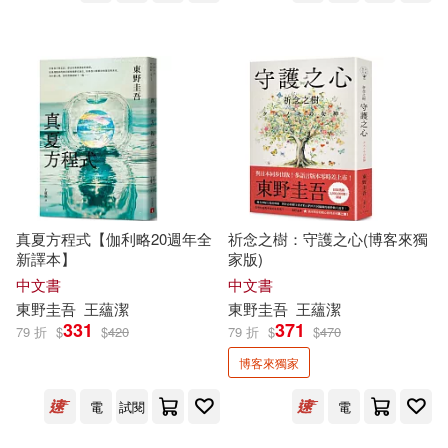
真夏方程式【伽利略20週年全
祈念之樹：守護之心(博客來獨
新譯本】
家版)
中文書
中文書
東野圭吾
王蘊潔
東野圭吾
王蘊潔
331
371
79 折
$
$
420
79 折
$
$
470
博客來獨家
電
試閱
電