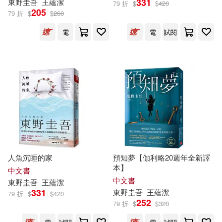
331
東野圭吾
王蘊潔
79 折
$
$
420
205
79 折
$
$
260
電
電
試閱
人魚沉睡的家
預知夢【伽利略20週年全新譯
本】
中文書
中文書
東野圭吾
王蘊潔
331
東野圭吾
王蘊潔
79 折
$
$
420
252
79 折
$
$
320