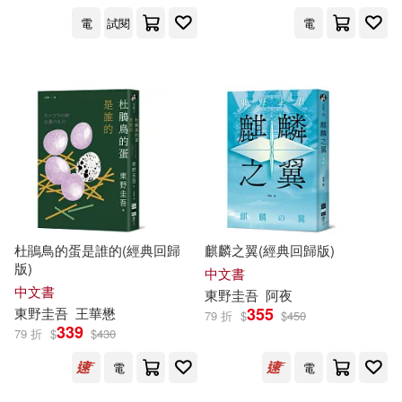
電
試閱
電
杜鵑鳥的蛋是誰的(經典回歸
麒麟之翼(經典回歸版)
版)
中文書
中文書
東野圭吾
阿夜
355
東野圭吾
王華懋
79 折
$
$
450
339
79 折
$
$
430
電
電