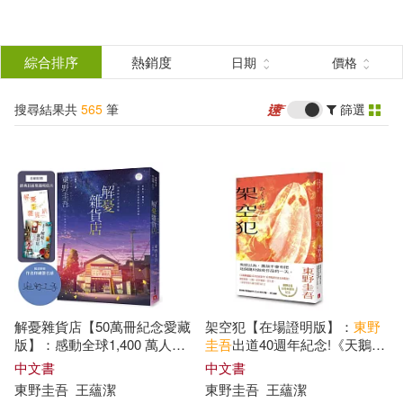
搜
尋
分類
綜合排序
熱銷度
日期
價格
(單選)
結
搜尋結果共
565
筆
篩選
圖書(394)
所有商品(565)
果
雜誌(60)
電子書閱讀器(6)
篩
選
電子書(104)
有聲書(1)
展開
作者
(可複選)
解憂雜貨店【50萬冊紀念愛藏
架空犯【在場證明版】：
東野
東野圭吾(365)
版】：感動全球1,400 萬人的
圭吾
出道40週年紀念!《天鵝與
奇蹟之書，
東野圭吾
最令人感
蝙蝠》系列重磅新作!
中文書
中文書
動落淚的作品!(附首刷限定特典
東野圭吾
王蘊潔
東野圭吾
王蘊潔
（日）東野圭吾(140)
「經典封面集錦明信片」)