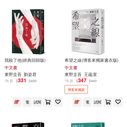
我殺了他(經典回歸版)
希望之線(博客來獨家書衣版)
中文書
中文書
東野圭吾
劉姿君
東野圭吾
王蘊潔
331
347
79 折
$
$
420
79 折
$
$
440
博客來獨家
電
試閱
電
試閱