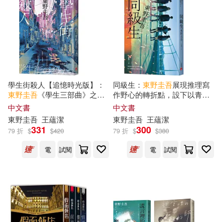
本週上市新品(1)
光文社(6)
化學工業出版社(6)
商周出版(6)
実業之日本社(5)
電子書
(可複選)
譯林出版社(5)
集英社(5)
學生街殺人【追憶時光版】：
同級生：
東野圭吾
展現推理寫
適合手機平板閱讀(103)
東野圭吾
《學生三部曲》之集
作野心的轉折點，設下以青春
大成，生涯最高代表作!
為名的不解之謎!【青春痛戀
中文書
中文書
上海文藝出版社(4)
版】
適合平板閱讀(1)
東野圭吾
王蘊潔
東野圭吾
王蘊潔
331
300
79 折
$
$
420
79 折
$
$
380
新星出版社(4)
電
試閱
電
試閱
其他
(可複選)
KADOKAWA(3)
台灣東販(3)
現在可購買商品(289)
現代出版社(3)
千魚娛樂(2)