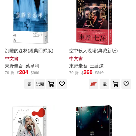
沉睡的森林(經典回歸版)
空中殺人現場(典藏新版)
中文書
中文書
東野圭吾
葉韋利
東野圭吾
王蘊潔
284
268
79 折
$
$
360
79 折
$
$
340
電
試閱
電