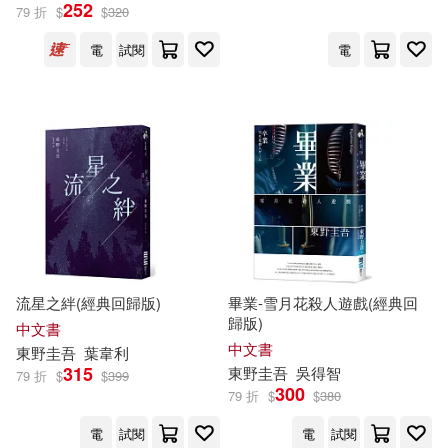
252
79 折
$
$
320
電
試閱
電
流星之絆(經典回歸版)
畢業-雪月花殺人遊戲(經典回
歸版)
中文書
中文書
東野圭吾
葉韋利
315
東野圭吾
吳得智
79 折
$
$
399
300
79 折
$
$
380
電
試閱
電
試閱