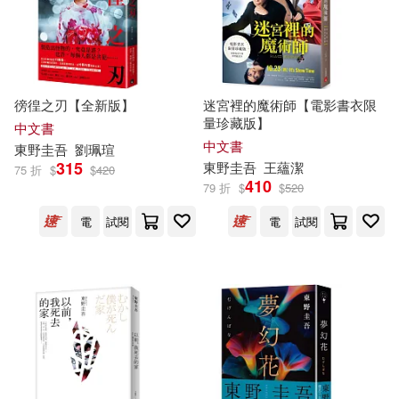
徬徨之刃【全新版】
迷宮裡的魔術師【電影書衣限
量珍藏版】
中文書
中文書
東野圭吾
劉珮瑄
315
東野圭吾
王蘊潔
75 折
$
$
420
410
79 折
$
$
520
電
試閱
電
試閱