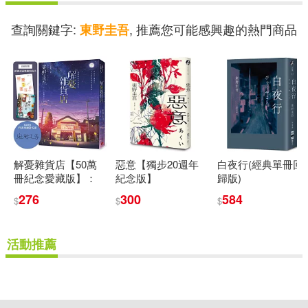
查詢關鍵字:
, 推薦您可能感興趣的熱門商品
東野圭吾
解憂雜貨店【50萬
惡意【獨步20週年
白夜行(經典單冊回
冊紀念愛藏版】：
紀念版】
歸版)
感動全球1,400 萬人
276
300
584
$
$
$
的奇蹟之書，東野
圭吾最令人感動落
淚的作品!(附首刷限
活動推薦
定特典「經典封面
集錦明信片」)
重新設定
確認