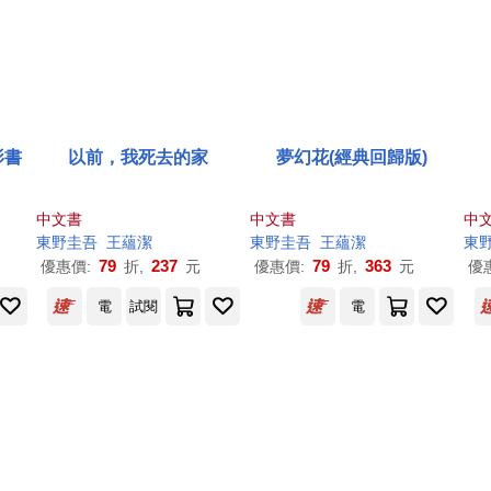
影書
以前，我死去的家
夢幻花(經典回歸版)
中文書
中文書
中
東野圭吾
王蘊潔
東野圭吾
王蘊潔
東
79
237
79
363
優惠價:
折,
元
優惠價:
折,
元
優
電
試閱
電