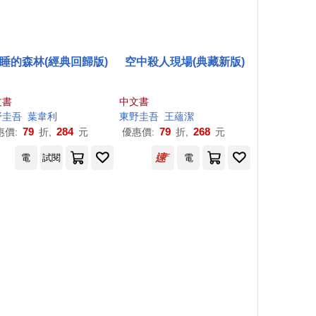
睡的森林(經典回歸版)
空中殺人現場(典藏新版)
文書
中文書
野圭吾
葉韋利
東野圭吾
王蘊潔
79
284
79
268
惠價:
折,
元
優惠價:
折,
元
電
試閱
電