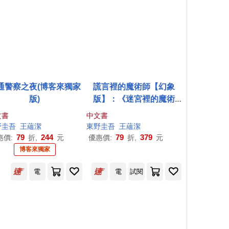
通警察之夜(博客來獨家
謊言裡的魔術師【幻象
版)
版】：《迷宮裡的魔術
師》系列第2彈!系列銷售
文書
中文書
累計突破70萬冊!
野圭吾
王蘊潔
東野圭吾
王蘊潔
79
244
79
379
惠價:
折,
元
優惠價:
折,
元
博客來獨家
電
電
試閱