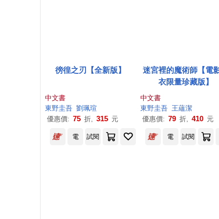
徬徨之刃【全新版】
迷宮裡的魔術師【電
衣限量珍藏版】
中文書
中文書
東野圭吾
劉珮瑄
東野圭吾
王蘊潔
75
315
79
410
優惠價:
折,
元
優惠價:
折,
元
電
試閱
電
試閱