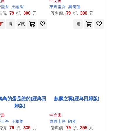
文書
中文書
轉再反轉!
野圭吾
王蘊潔
東野圭吾
婁美蓮
79
300
79
300
惠價:
折,
元
優惠價:
折,
元
電
試閱
電
鵑鳥的蛋是誰的(經典回
麒麟之翼(經典回歸版)
歸版)
文書
中文書
野圭吾
王華懋
東野圭吾
阿夜
79
339
79
355
惠價:
折,
元
優惠價:
折,
元