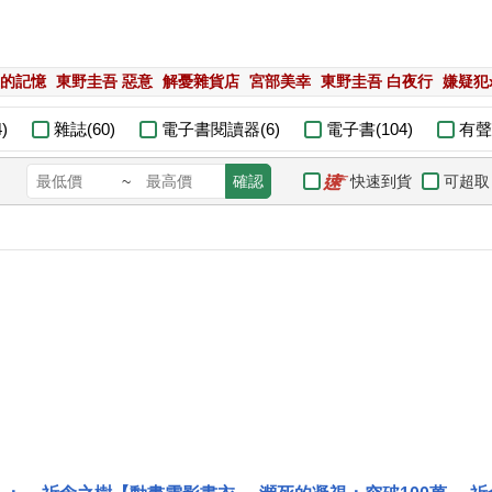
的記憶
東野圭吾 惡意
解憂雜貨店
宮部美幸
東野圭吾 白夜行
嫌疑犯
)
雜誌(60)
電子書閱讀器(6)
電子書(104)
有聲
快速到貨
可超取
~
確認