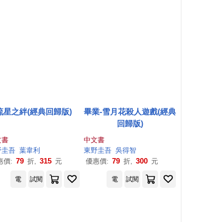
流星之絆(經典回歸版)
畢業-雪月花殺人遊戲(經典
回歸版)
文書
中文書
野圭吾
葉韋利
東野圭吾
吳得智
79
315
79
300
惠價:
折,
元
優惠價:
折,
元
電
試閱
電
試閱