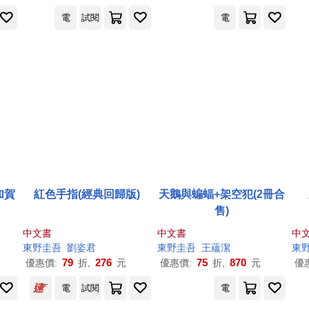
電
試閱
電
加賀
紅色手指(經典回歸版)
天鵝與蝙蝠+架空犯(2冊合
售)
中文書
中文書
中
東野圭吾
劉姿君
東野圭吾
王蘊潔
東
79
276
75
870
優惠價:
折,
元
優惠價:
折,
元
優
電
試閱
電