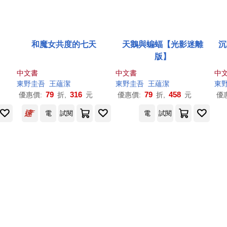
和魔女共度的七天
天鵝與蝙蝠【光影迷離
沉
版】
中文書
中文書
中
東野圭吾
王蘊潔
東野圭吾
王蘊潔
東
79
316
79
458
優惠價:
折,
元
優惠價:
折,
元
優
電
試閱
電
試閱