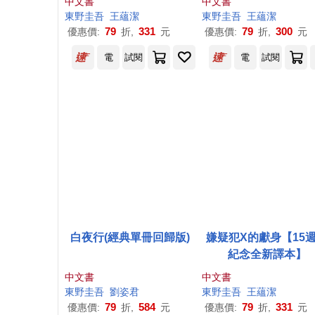
中文書
中文書
高代表作!
【青春痛戀版】
東野圭吾
王蘊潔
東野圭吾
王蘊潔
79
331
79
300
優惠價:
折,
元
優惠價:
折,
元
電
試閱
電
試閱
白夜行(經典單冊回歸版)
嫌疑犯X的獻身【15
紀念全新譯本】
中文書
中文書
東野圭吾
劉姿君
東野圭吾
王蘊潔
79
584
79
331
優惠價:
折,
元
優惠價:
折,
元