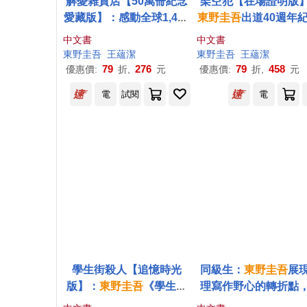
解憂雜貨店【50萬冊紀念
架空犯【在場證明版
愛藏版】：感動全球1,400
東野圭吾
出道40週年紀
萬人的奇蹟之書，
東野圭
《天鵝與蝙蝠》系列
中文書
中文書
吾
最令人感動落淚的作品!
新作!
東野圭吾
王蘊潔
東野圭吾
王蘊潔
(附首刷限定特典「經典封
79
276
79
458
優惠價:
折,
元
優惠價:
折,
元
面集錦明信片」)
電
試閱
電
學生街殺人【追憶時光
同級生：
東野圭吾
展
版】：
東野圭吾
《學生三
理寫作野心的轉折點
部曲》之集大成，生涯最
下以青春為名的不解之