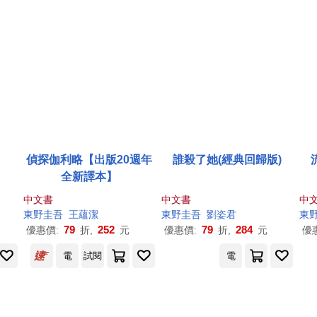
】
偵探伽利略【出版20週年
誰殺了她(經典回歸版)
全新譯本】
中文書
中文書
中
東野圭吾
王蘊潔
東野圭吾
劉姿君
東
79
252
79
284
優惠價:
折,
元
優惠價:
折,
元
優
電
試閱
電