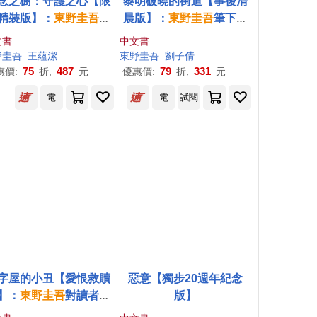
念之樹：守護之心【限
黎明破曉的街道【事後清
精裝版】：
東野圭吾
印
晨版】：
東野圭吾
筆下的
刷簽名+專屬收藏編號
「外遇」!
文書
中文書
野圭吾
王蘊潔
東野圭吾
劉子倩
75
487
79
331
惠價:
折,
元
優惠價:
折,
元
電
電
試閱
字屋的小丑【愛恨救贖
惡意【獨步20週年紀念
】：
東野圭吾
對讀者下
版】
挑戰書──前所未有的反