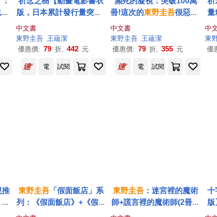
】：
祈念之樹【動畫電影書衣
瀕死的凝視：突破100萬
祈
念!
版，日本累計發行量突破1
冊!這次的
東野圭吾
很惡劣!
量
重磅
00萬冊!
東野圭吾
感動人心
瘋到極致的情慾與驚悚!
中文書
中文書
中
代表作】
東野圭吾
王蘊潔
東野圭吾
王蘊潔
東
79
442
79
355
優惠價:
折,
元
優惠價:
折,
元
優
電
試閱
電
試閱
現推
東野圭吾
「假面飯店」系
東野圭吾
：迷宮裡的魔術
十
，設
列：《假面飯店》+《假面
師+謊言裡的魔術師(2冊合
版
謎!
前夜》+《假面之夜》+
售)
的