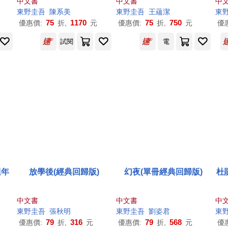
中文書
中文書
中
《假面遊戲》
東野圭吾
陳系美
東野圭吾
王蘊潔
東
75
1170
75
750
優惠價:
折,
元
優惠價:
折,
元
優
試閱
電
週年
放學後(經典回歸版)
幻夜(單冊經典回歸版)
杜
中文書
中文書
中
東野圭吾
張秋明
東野圭吾
劉姿君
東
79
316
79
568
優惠價:
折,
元
優惠價:
折,
元
優