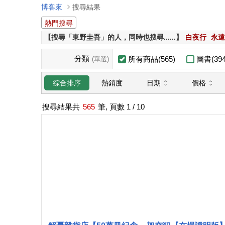
博客來
搜尋結果
熱門搜尋
【搜尋「東野圭吾」的人，同時也搜尋......】
白夜行
永遠
分類
所有商品(565)
圖書(394
(單選)
日期
價格
綜合排序
熱銷度
搜尋結果共
565
筆, 頁數
1
/ 10