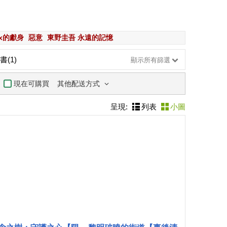
x的獻身
惡意
東野圭吾 永遠的記憶
書(1)
顯示所有篩選
其他配送方式
現在可購買
呈現:
列表
小圖