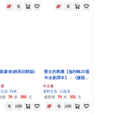
電
電
新參者(經典回歸版)
聖女的救贖【伽利略20週
年全新譯本】：《嫌疑犯
X的獻身》姊妹作，東野
文書
中文書
式謎團最高峰!日本熱賣突
野圭吾
阿夜
東野圭吾
王蘊潔
破百萬冊，名譯者王蘊潔
79
355
79
331
惠價:
折,
元
優惠價:
折,
元
全新翻譯!
電
試閱
電
試閱