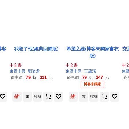
博客
我殺了他(經典回歸版)
希望之線(博客來獨家書衣
交
版)
中文書
中文書
中
東野圭吾
劉姿君
東野圭吾
王蘊潔
東
79
331
79
347
優惠價:
折,
元
優惠價:
折,
元
優
博客來獨家
電
試閱
電
試閱