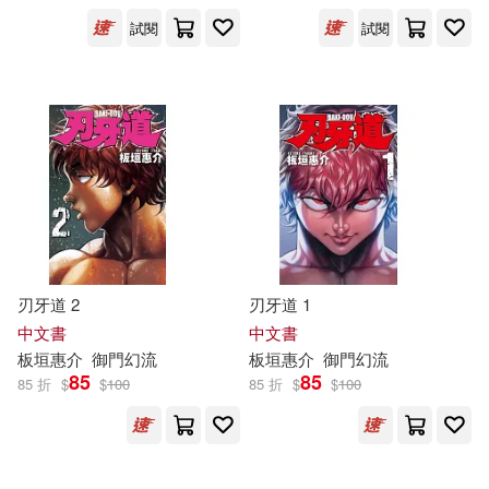
長鴻出版社(8)
試閱
試閱
配送方式
(可複選)
可超商取貨(8)
可海外宅配(8)
可港澳店取(8)
刃牙道 2
刃牙道 1
可新加坡店取(8)
中文書
中文書
板垣
惠
介
御門幻流
板垣
惠
介
御門幻流
85
85
85 折
$
$
100
85 折
$
$
100
可菲律賓店取(8)
其他
(可複選)