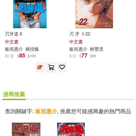
刃牙道 6
刃 牙 Ⅱ22
中文書
中文書
板垣
惠
介
豬排飯
板垣
惠
介
林豐丞
85
77
85 折
$
$
100
9 折
$
$
85
搜尋推薦
查詢關鍵字:
, 推薦您可能感興趣的熱門商品
板垣惠介