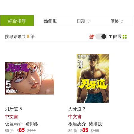
搜
尋
分類
綜合排序
熱銷度
日期
價格
(單選)
結
搜尋結果共
8
筆
篩選
圖書(8)
所有商品(8)
果
展開
篩
選
作者
(可複選)
板垣惠介(8)
刃牙道 5
刃牙道 3
中文書
中文書
出版社
(可複選)
板垣
惠
介
豬排飯
板垣
惠
介
豬排飯
85
85
85 折
$
$
100
85 折
$
$
100