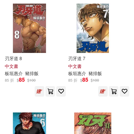
現在可購買商品(7)
作者/演唱/譯/編/繪(8)
價格
-
刃牙道 8
刃牙道 7
範圍
中文書
中文書
板垣
惠
介
豬排飯
板垣
惠
介
豬排飯
85
85
85 折
$
$
100
85 折
$
$
100