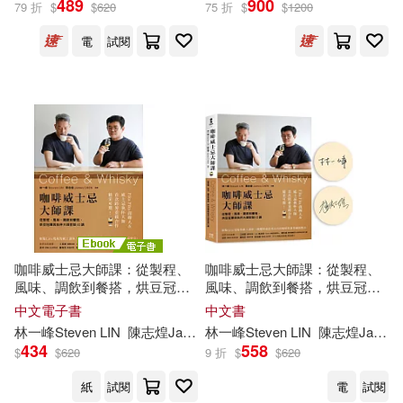
489
900
79 折
$
$
620
75 折
$
$
1200
電
試閱
出版社
(可複選)
幸福文化(4)
配送方式
(可複選)
可超商取貨(3)
可海外宅配(3)
咖啡威士忌大師課：從製程、
咖啡威士忌大師課：從製程、
風味、調飲到餐搭，烘豆冠軍
風味、調飲到餐搭，烘豆冠軍
與執杯大師對談10講 (電子書)
與執杯大師對談10講(限量親筆
中文電子書
中文書
可港澳店取(3)
簽名版)
林一峰
Steven
LIN
陳志
煌
James
林一峰
CHEN
Steven
LIN
陳志
煌
James
434
558
$
$
620
9 折
$
$
620
可新加坡店取(3)
紙
試閱
電
試閱