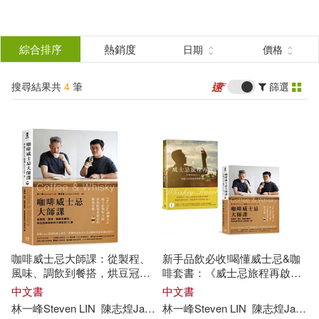
搜
尋
分類
綜合排序
熱銷度
日期
價格
(單選)
結
搜尋結果共
4
筆
篩選
圖書(3)
所有商品(4)
果
電子書(1)
篩
選
展開
作者
(可複選)
咖啡威士忌大師課：從製程、
新手品飲必收!喝懂威士忌&咖
林一峰Steven LIN(4)
風味、調飲到餐搭，烘豆冠軍
啡套書：《威士忌旅程再啟》+
與執杯大師對談10講
《咖啡威士忌大師課》
中文書
中文書
林一峰
Steven
LIN
陳志
煌
James
林一峰
CHEN
Steven
LIN
陳志
煌
James
陳志煌James CHEN(4)