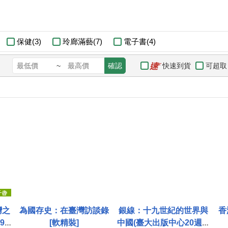
保健(3)
玲廊滿藝(7)
電子書(4)
快速到貨
可超取
~
確認
灣之
為國存史：在臺灣訪談錄
銀線：十九世紀的世界與
香
95)
[軟精裝]
中國(臺大出版中心20週年