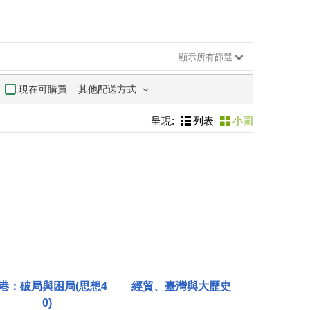
顯示所有篩選
其他配送方式
現在可購買
呈現:
列表
小圖
港：破局與困局(思想4
經貿、臺灣與大歷史
0)