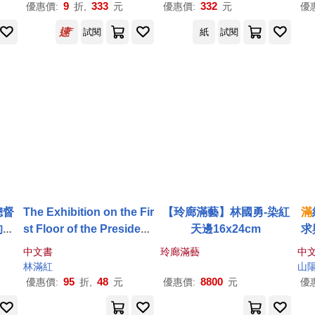
9
333
332
優惠價:
折,
元
優惠價:
元
優
試閱
紙
試閱
總督
The Exhibition on the Fir
【玲廊滿藝】林國勇-染紅
滿
的故
st Floor of the Presidenti
天邊16x24cm
求
al Office
飛
中文書
玲廊滿藝
中
林
滿紅
山
95
48
8800
優惠價:
折,
元
優惠價:
元
優