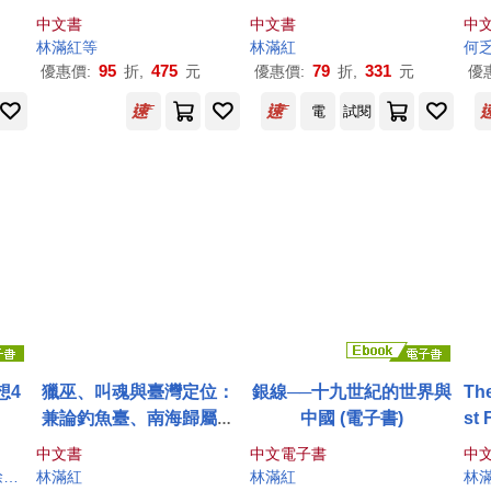
紀念選輯第6冊)
中文書
中文書
中
林
滿紅
等
林
滿紅
何
95
475
79
331
優惠價:
折,
元
優惠價:
折,
元
優
電
試閱
想4
獵巫、叫魂與臺灣定位：
銀線──十九世紀的世界與
The
兼論釣魚臺、南海歸屬問
中國 (電子書)
st 
題(增訂版)
al 
中文書
中文電子書
中
Gen
國
武之璋
林
曾金燕
洪健榮
滿紅
林
葉乃齊
滿紅
王超華
許世融
胡成
賴志彰
葉蔭聰
林
滿紅
趙祐志
許偉恒
連心豪
郭于華
闞正宗
郭亞珮
林
陳