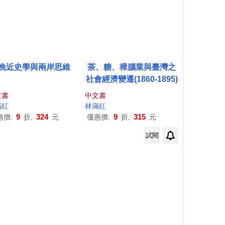
晚近史學與兩岸思維
茶、糖、樟腦業與臺灣之
社會經濟變遷(1860-1895)
文書
中文書
滿紅
林
滿紅
9
324
9
315
惠價:
折,
元
優惠價:
折,
元
試閱