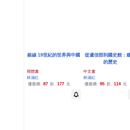
銀線 19世紀的世界與中國
從遞信部到國史館：
的歷史
簡體書
中文書
林
滿紅
林
滿紅
87
177
95
114
優惠價:
折,
元
優惠價:
折,
元