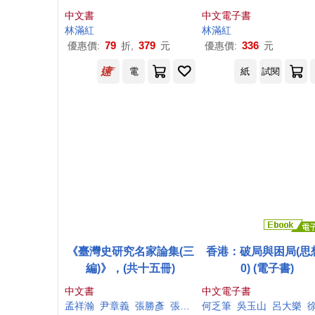
(電子書)
中文書
中文電子書
林
滿紅
林
滿紅
79
379
336
優惠價:
折,
元
優惠價:
元
電
紙
試閱
《臺灣史研究名家論集(三
香港：破局與困局(思
編)》，(共十五冊)
0) (電子書)
中文書
中文電子書
孟祥瀚
尹章義
張勝彥
張崑振
何乏筆
戚嘉林
吳玉山
林
滿紅
呂大樂
林翠鳳
徐振