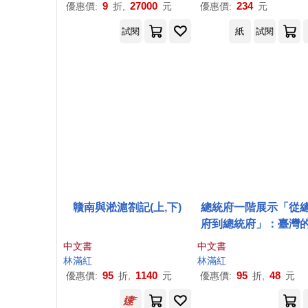
9
27000
234
優惠價:
折,
元
優惠價:
元
試閱
紙
試閱
贛南與淞滬劄記(上,下)
總統府一階展示「從
府到總統府」：臺灣
事(日文版)
中文書
中文書
林
滿紅
林
滿紅
95
1140
95
48
優惠價:
折,
元
優惠價:
折,
元