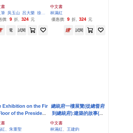
文書
中文書
乏筆
吳玉山
呂大樂
徐振國
林
曾金燕
滿紅
林
滿紅
王超華
胡成
葉蔭聰
許偉
9
324
9
324
惠價:
折,
元
優惠價:
折,
元
電
試閱
試閱
 Exhibition on the Fir
總統府一樓展覽(從總督府
Floor of the Presidenti
到總統府):建築的故事(英
Office From Governor-
文版)
文書
中文書
eral’s Office to Presi
康寧
滿紅
、朱重聖
陳景輝
龔立人
林
滿紅
、王建鈞