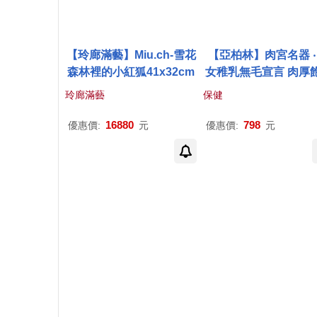
【玲廊滿藝】Miu.ch-雪花
【亞柏林】肉宮名器 ‧
森林裡的小紅狐41x32cm
女稚乳無毛宣言 肉厚
內腔潮紅陰道仿真自
玲廊滿藝
保健
(500651)
16880
798
優惠價:
元
優惠價:
元