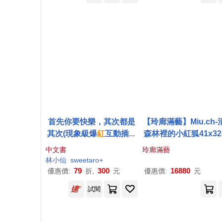
首先你要快樂，其次都是
【玲廊滿藝】Miu.ch-
其次(現象級爆
紅
互動插畫
森林裡的小紅狐41x32
書，特別贈送可愛書籤、
中文書
玲廊滿藝
防水貼紙，讓每一天都充
林小仙
sweetaro+
滿驚喜!)
79
300
16880
優惠價:
折,
元
優惠價:
元
試閱