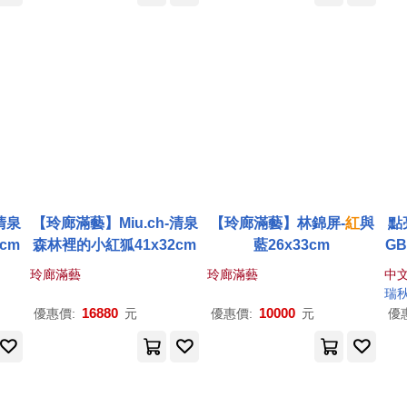
清泉
【玲廊滿藝】Miu.ch-清泉
【玲廊滿藝】林錦屏-
紅
與
點
cm
森林裡的小紅狐41x32cm
藍26x33cm
G
致
玲廊滿藝
玲廊滿藝
中
三
16880
10000
優惠價:
元
優惠價:
元
優