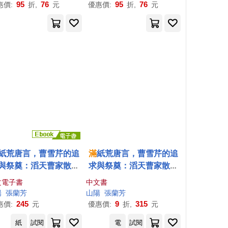
dential Office
95
76
95
76
惠價:
折,
元
優惠價:
折,
元
紙荒唐言，曹雪芹的追
滿
紙荒唐言，曹雪芹的追
與祭奠：滔天曹家散盡
求與祭奠：滔天曹家散盡
鳥各投
林
，十年浮沉鑄
飛鳥各投
林
，十年浮沉鑄
文電子書
中文書
就紅樓辛酸淚 (電子書)
就紅樓辛酸淚
陽
張蘭芳
山陽
張蘭芳
245
9
315
惠價:
元
優惠價:
折,
元
紙
試閱
電
試閱