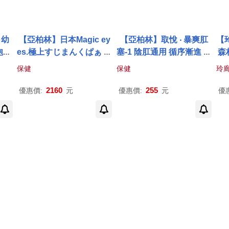
 幼
【亞柏林】日本Magic ey
【亞柏林】取悅 ‧ 暴爽肛
【玲
飽滿
es.極上すじまんくぱぁ 飽
塞-1 陰肛通用 循序漸進 邊
森
慰器
滿肉厚潮紅陰道壁超大褶
入邊頂 桃心飽滿型﹝透明
保健
保健
玲
皺黏膜層自慰器(591313)
紅﹞
2160
255
優惠價:
元
優惠價:
元
優