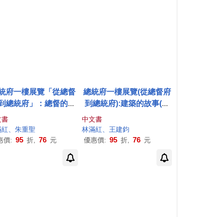
統府一樓展覽「從總督
總統府一樓展覽(從總督府
到總統府」：總督的故
到總統府):建築的故事(日
事(日文版)
文版)
文書
中文書
滿紅
、朱重聖
林
滿紅
、王建鈞
95
76
95
76
惠價:
折,
元
優惠價:
折,
元