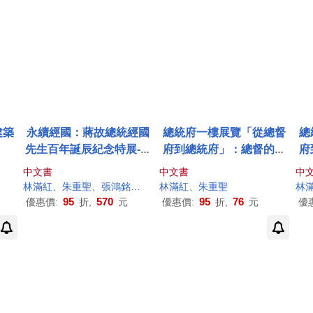
建築
永續經國：蔣故總統經國
總統府一樓展覽「從總督
總
先生百年誕辰紀念特展-虛
府到總統府」：總督的故
府
擬展示多媒體光碟(光碟)
事
中文書
中文書
中
林
滿紅
、朱重聖、張鴻銘、莊巧筑
林
滿紅
、朱重聖
林
95
570
95
76
優惠價:
折,
元
優惠價:
折,
元
優