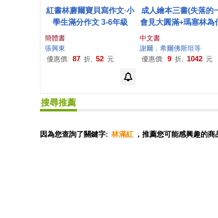
紅書林蘑爾寶貝寫作文·小
成人繪本三書(失落的
學生滿分作文 3-6年級
會見大圓滿+瑪塞林為
會臉紅?+藝術的童年
簡體書
中文書
張興東
謝爾．希爾佛斯坦等
87
52
9
1042
優惠價:
折,
元
優惠價:
折,
元
搜尋推薦
因為您查詢了關鍵字:
林滿紅
，推薦您可能感興趣的商