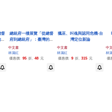
總督
總統府一樓展覽「從總督
獵巫、叫魂與認同危機-台
的故
府到總統府」：臺灣的故
灣定位新論
事
中文書
中文書
中
林
滿紅
林
滿紅
林
95
48
9
315
優惠價:
折,
元
優惠價:
折,
元
優