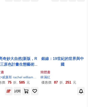
亮奇妙大自然(新版，R
銀線：19世紀的世界與中
B三原色計畫生態藝術極
國
之作，隨書附贈紅綠藍
文書
簡體書
色濾鏡，充滿野性美與
瑞秋•威廉斯 rachel williams
林大利
林
滿紅
卡洛夫斯基 carnovsky
視覺震撼)
75
585
87
251
惠價:
折,
元
優惠價:
折,
元
試閱