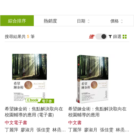
搜
尋
分類
綜合排序
熱銷度
日期
價格
(單選)
結
搜尋結果共
5
筆
篩選
圖書(2)
所有商品(5)
果
電子書(2)
有聲書(1)
篩
選
展開
作者
(可複選)
希望鍊金術：焦點解決取向在
希望鍊金術：焦點解決取向在
林烝增(5)
丁麗萍(2)
校園輔導的應用 (電子書)
校園輔導的應用
中文電子書
中文書
丁麗萍
廖淑月
張佳雯
林
烝
增
洪莉竹
丁麗萍
陳意文
廖淑月
黃淑芬
張佳雯
林
烝
增
廖淑月(2)
張佳雯(2)