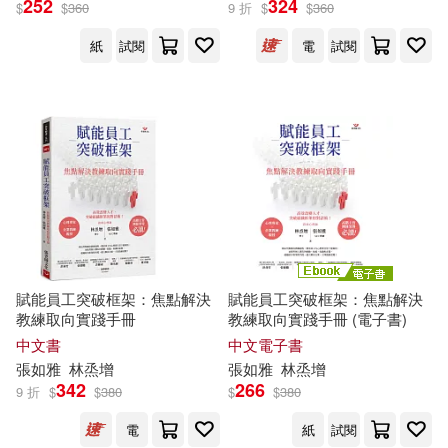
252
324
$
$
360
9 折
$
$
360
紙
試閱
電
試閱
張如雅(2)
洪莉竹(2)
陳意文(2)
黃淑芬(2)
出版社
(可複選)
張老師文化(4)
天下學習(1)
賦能員工突破框架：焦點解決
賦能員工突破框架：焦點解決
教練取向實踐手冊
教練取向實踐手冊 (電子書)
中文書
中文電子書
配送方式
(可複選)
張如雅
林
烝
增
張如雅
林
烝
增
342
266
9 折
$
$
380
$
$
380
可超商取貨(2)
可海外宅配(2)
電
紙
試閱