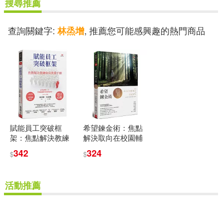
搜尋推薦
現在可購買商品(5)
查詢關鍵字:
, 推薦您可能感興趣的熱門商品
林烝增
作者/演唱/譯/編/繪(5)
價格
-
範圍
賦能員工突破框
希望鍊金術：焦點
架：焦點解決教練
解決取向在校園輔
取向實踐手冊
導的應用
342
324
$
$
活動推薦
重新設定
確認