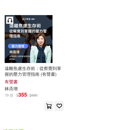
可港澳店取(2)
可新加坡店取(2)
可菲律賓店取(2)
遠離焦慮生存術：從察覺到掌
電子書
(可複選)
握的壓力管理指南 (有聲書)
有聲書
適合手機平板閱讀(2)
林
烝
增
355
79 折
$
$
680
其他
(可複選)