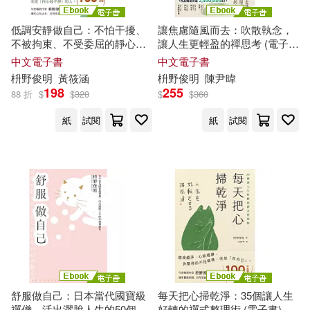
低調安靜做自己：不怕干擾、
讓焦慮隨風而去：吹散執念，
不被拘束、不受委屈的靜心智
讓人生更輕盈的禪思考 (電子
慧 (電子書)
書)
中文電子書
中文電子書
枡
野
俊
明
黃筱涵
枡
野
俊
明
陳尹暐
198
255
88 折
$
$
320
$
$
360
紙
試閱
紙
試閱
舒服做自己：日本當代國寶級
每天把心掃乾淨：35個讓人生
禪僧，活出灑脫人生的50個禪
好轉的禪式整理術 (電子書)