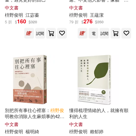
做自己
中文書
中文書
枡
野
俊
明
江宓蓁
枡
野
俊
明
王蘊潔
160
276
5 折
$
$
320
79 折
$
$
350
試閱
電
試閱
別把所有事往心裡塞：
枡
野
俊
懂得梳理情緒的人，就擁有順
明教你消除人生麻煩事的42個
利的人生
解方(《人生的麻煩事全都可以
中文書
中文書
消失》新修版)
枡
野
俊
明
楊明綺
枡
野
俊
明
賴郁婷