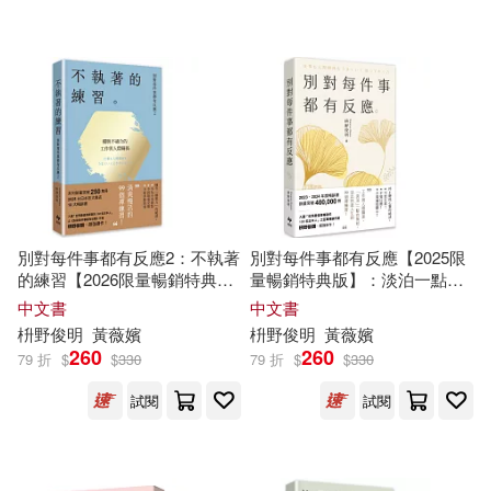
可超商取貨(84)
大好書屋(3)
智富(3)
可海外宅配(84)
三采(2)
世茂(2)
可港澳店取(84)
中信出版社(2)
人類智庫(2)
可新加坡店取(84)
別對每件事都有反應2：不執著
別對每件事都有反應【2025限
台灣角川(2)
天下雜誌(2)
的練習【2026限量暢銷特典
量暢銷特典版】：淡泊一點也
可菲律賓店取(84)
版】
無妨，活出快意人生的99個禪
中文書
中文書
練習!
每日新聞出版(2)
白金文化(2)
枡
野
俊
明
黃薇嬪
枡
野
俊
明
黃薇嬪
260
260
79 折
$
$
330
79 折
$
$
330
上市日期
(可複選)
聯經出版公司(2)
遠足文化(2)
試閱
試閱
一個月內上市新品(4)
長江少年兒童出版社(2)