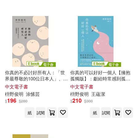
你真的不必討好所有人：「世
你真的可以好好一個人【擁抱
界最尊敬的100位日本人」、
孤獨版】：獻給時常感到孤單
《你所煩惱的事，有九成都不
的你，一個人也能幸福の「自
中文電子書
中文電子書
會發生》作者，獻給容易受傷
在學」。55個消除煩惱的禪智
枡
野
俊
明
涂愫芸
枡
野
俊
明
王蘊潔
的你的「厚臉皮學」 (電子書)
慧，讓你獨處時安然自得，在
196
210
$
$
280
$
$
300
人群中也不會感到孤單。 (電子
書)
紙
試閱
紙
試閱