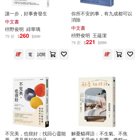
讓一步，好事會發生
你所不安的事，有九成都可以
消除
中文書
中文書
枡
野
俊
明
緋華璃
260
枡
野
俊
明
王蘊潔
79 折
$
$
330
221
79 折
$
$
280
電
試閱
不完美，也很好：找回心靈能
解憂貓禪語：不生氣、不焦
量，遇見更好的自己
慮、不受他人影響，像貓一樣