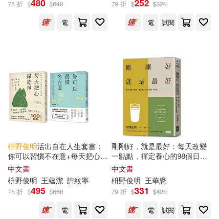
480
252
75 折
$
$
640
79 折
$
$
320
電
電
試閱
枡
野
俊
明
活出自在人生套書：
剛剛好，就是最好：每天改變
你可以習慣不在意+每天把心掃
一點點，禪定養心的98個日常
乾淨(2冊合售)
練習
中文書
中文書
枡
野
俊
明
王蘊潔
許紋寧
枡
野
俊
明
王華懋
495
331
75 折
$
$
660
79 折
$
$
420
電
電
試閱