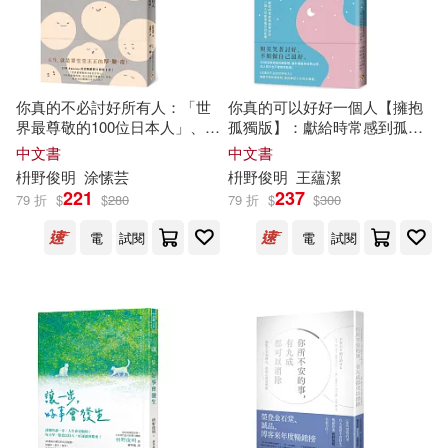
你真的不必討好所有人：「世
你真的可以好好一個人【擁抱
界最尊敬的100位日本人」、
孤獨版】：獻給時常感到孤單
《你所煩惱的事，有九成都不
的你，一個人也能幸福の「自
中文書
中文書
會發生》作者，獻給容易受傷
在學」。55個消除煩惱的禪智
枡
野
俊
明
涂愫芸
枡
野
俊
明
王蘊潔
的你的「厚臉皮學」
慧，讓你獨處時安然自得，在
221
237
79 折
$
$
280
79 折
$
$
300
人群中也不會感到孤單。
電
試閱
電
試閱