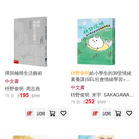
禪與極簡生活藝術
枡
野
俊
明
給小學生的39堂情緒
素養課(SEL社會情緒學習×品
中文書
格教育)
中文書
枡
野
俊
明
周志燕
195
枡
野
俊
明
米宇
SAKAGAWA Narumi（さかがわ成美）
75 折
$
$
260
252
79 折
$
$
320
試閱
試閱