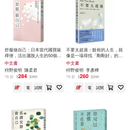
本週上市新品(3)
三笠書房(1)
五南(1)
光文社(1)
北京大學出版社(1)
電子書
(可複選)
南海出版公司(1)
舒服做自己：日本當代國寶級
不要太超過：餘裕的人生，就
適合手機平板閱讀(22)
禪僧，活出灑脫人生的50個禪
像是一場尋找「剛剛好」的旅
練習
程——重新找回內心平衡的禪
中文書
中文書
印刷工業出版社(1)
練習
適合平板閱讀(1)
枡
野
俊
明
陳柔君
枡
野
俊
明
李彥樺
284
260
79 折
$
$
360
79 折
$
$
330
同心出版社(1)
新自然主義(1)
電
試閱
電
試閱
其他
(可複選)
東方出版社(1)
楓書坊(1)
現在可購買商品(62)
民主與建設出版社(1)