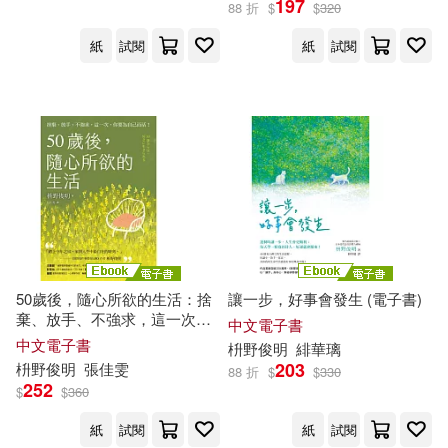
197
88 折
$
$
320
紙
試閱
紙
試閱
50歲後，隨心所欲的生活：捨
讓一步，好事會發生 (電子書)
棄、放手、不強求，這一次，
中文電子書
你要為自己而活!〔附數位「自
中文電子書
枡
野
俊
明
緋華璃
在生活金句卡」〕 (電子書)
203
枡
野
俊
明
張佳雯
88 折
$
$
330
252
$
$
360
紙
試閱
紙
試閱