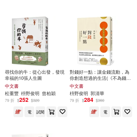
尋找你的牛：從心出發，發現
對錢好一點：讓金錢流動，為
幸福的10張人生圖
你創造想過的生活(《不為錢煩
惱的老後》新修版)
中文書
中文書
松重豐
枡
野
俊
明
曾柏穎
枡
野
俊
明
郭清華
252
284
79 折
$
$
320
79 折
$
$
360
電
試閱
電