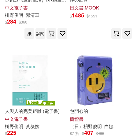
惱的老後》改版) (電子書)
中文電子書
日文書.MOOK
1485
枡
野
俊
明
郭清華
$
$
1551
284
$
$
360
紙
試閱
人與人的完美距離 (電子書)
包開心的
中文電子書
簡體書
枡
野
俊
明
黃薇嬪
（日）
枡
野
俊
明
白娜
225
407
$
87 折
$
$
468