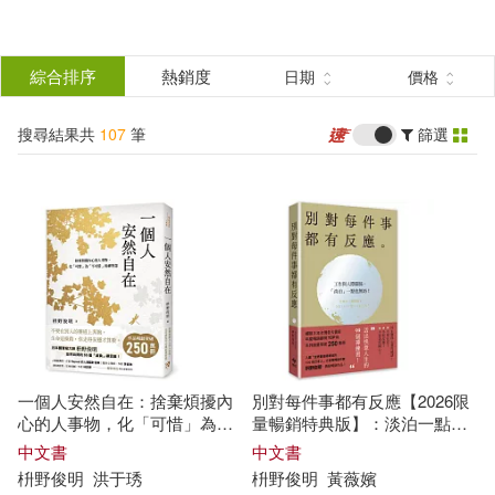
搜
尋
分類
綜合排序
熱銷度
日期
價格
(單選)
結
搜尋結果共
107
筆
篩選
圖書(79)
所有商品(107)
果
雜誌(5)
電子書(23)
篩
選
展開
作者
(可複選)
一個人安然自在：捨棄煩擾內
別對每件事都有反應【2026限
枡野俊明(78)
心的人事物，化「可惜」為
量暢銷特典版】：淡泊一點也
「不可惜」的禪智慧
無妨，活出快意人生的99個禪
中文書
中文書
練習!
枡
野
俊
明
洪于琇
枡
野
俊
明
黃薇嬪
（日）枡野俊明(22)