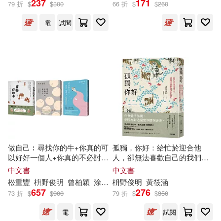
237
171
79 折
$
$
300
66 折
$
$
260
電
試閱
做自己︰尋找你的牛+你真的可
孤獨，你好：給忙於迎合他
以好好一個人+你真的不必討好
人，卻無法喜歡自己的我們
所有人(3冊合售)
【擁抱自我版】
中文書
中文書
松重豐
枡
野
俊
明
曾柏穎
涂愫芸
枡
王蘊潔
野
俊
明
黃筱涵
657
276
73 折
$
$
900
79 折
$
$
350
電
試閱