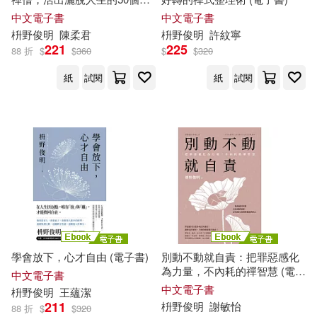
練習 (電子書)
中文電子書
中文電子書
枡
野
俊
明
陳柔君
枡
野
俊
明
許紋寧
221
225
88 折
$
$
360
$
$
320
紙
試閱
紙
試閱
學會放下，心才自由 (電子書)
別動不動就自責：把罪惡感化
為力量，不內耗的禪智慧 (電子
中文電子書
書)
中文電子書
枡
野
俊
明
王蘊潔
211
枡
野
俊
明
謝敏怡
88 折
$
$
320