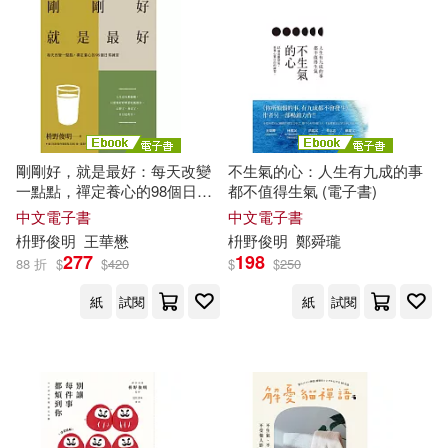
剛剛好，就是最好：每天改變
不生氣的心：人生有九成的事
一點點，禪定養心的98個日常
都不值得生氣 (電子書)
練習 (電子書)
中文電子書
中文電子書
枡
野
俊
明
王華懋
枡
野
俊
明
鄭舜瓏
277
198
88 折
$
$
420
$
$
250
紙
試閱
紙
試閱