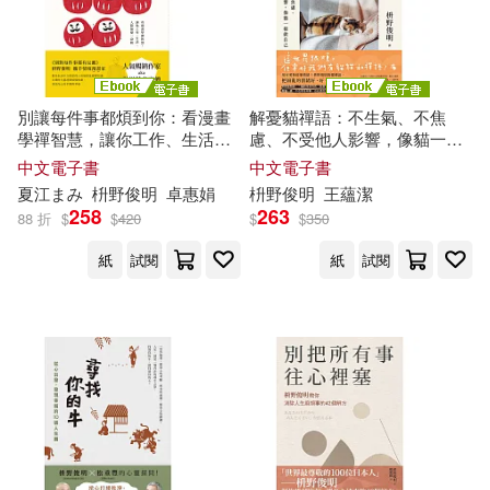
別讓每件事都煩到你：看漫畫
解憂貓禪語：不生氣、不焦
學禪智慧，讓你工作、生活、
慮、不受他人影響，像貓一樣
人際無憂一身輕 (電子書)
做自己 (電子書)
中文電子書
中文電子書
夏江まみ
枡
野
俊
明
卓惠娟
枡
野
俊
明
王蘊潔
258
263
88 折
$
$
420
$
$
350
紙
試閱
紙
試閱