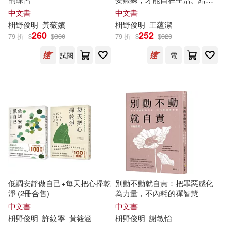
有感到疲憊、渴望喘口氣的你
中文書
中文書
——最簡單卻最智慧的心靈療
枡
野
俊
明
黃薇嬪
枡
野
俊
明
王蘊潔
癒良方。
260
252
79 折
$
$
330
79 折
$
$
320
試閱
電
低調安靜做自己+每天把心掃乾
別動不動就自責：把罪惡感化
淨 (2冊合售)
為力量，不內耗的禪智慧
中文書
中文書
枡
野
俊
明
許紋寧
黃筱涵
枡
野
俊
明
謝敏怡