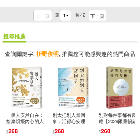
第
頁 ⁄
2
上一頁
下一頁
搜尋推薦
查詢關鍵字:
, 推薦您可能感興趣的熱門商品
枡野俊明
一個人安然自在：
別太把別人當回
別對每件事都有反
捨棄煩擾內心的人
事：活得心安理
應【2026限量暢銷
事物，化「可惜」
得，從容自在的禪
特典版】：淡泊一
268
268
260
$
$
$
為「不可惜」的禪
練習
點也無妨，活出快
智慧
意人生的99個禪練