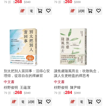
268
260
79 折
$
$
340
79 折
$
$
330
電
試閱
松重豐(3)
(日)枡野俊明(2)
展開
夏江まみ(2)
出版社
(可複選)
チャールズ・Ｍ．シュルツ(1)
平安文化(22)
悅知文化(11)
枡野俊明（MasunoShunmyo）(1)
北京時代華文書局(8)
遠流(8)
米拉·洛克(1)
谷川俊太郎(1)
別太把別人當回事：活得心安
讓焦慮隨風而去：吹散執念，
理得，從容自在的禪練習
讓人生更輕盈的禪思考
方智(4)
春天出版社(4)
展開
中文書
中文書
（日 ）枡野俊明(1)
枡
野
俊
明
王蘊潔
枡
野
俊
明
陳尹暐
中國建築工業出版社(3)
268
284
79 折
$
$
340
79 折
$
$
360
配送方式
(可複選)
（美）米拉·洛克(1)
電
試閱
電
北京聯合出版公司(3)