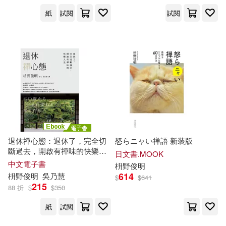
紙
試閱
試閱
退休禪心態：退休了，完全切
怒らニャい禅語 新装版
斷過去，開啟有禪味的快樂人
日文書.MOOK
生 (電子書)
中文電子書
枡
野
俊
明
614
枡
野
俊
明
吳乃慧
$
$
641
215
88 折
$
$
350
紙
試閱