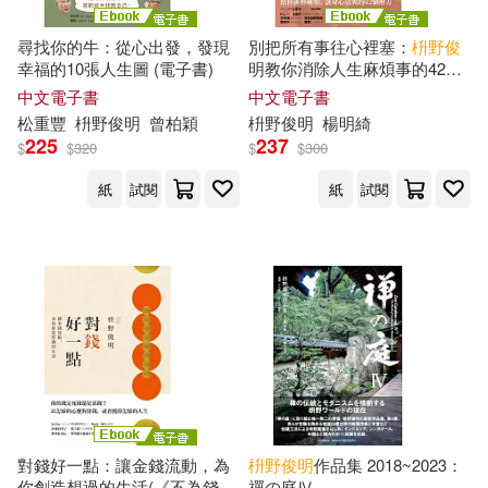
尋找你的牛：從心出發，發現
別把所有事往心裡塞：
枡
野
俊
幸福的10張人生圖 (電子書)
明教你消除人生麻煩事的42個
解方(《人生的麻煩事全都可以
中文電子書
中文電子書
消失》新修版) (電子書)
松重豐
枡
野
俊
明
曾柏穎
枡
野
俊
明
楊明綺
225
237
$
$
320
$
$
300
紙
試閱
紙
試閱
對錢好一點：讓金錢流動，為
枡
野
俊
明
作品集 2018~2023：
你創造想過的生活(《不為錢煩
禪の庭Ⅳ