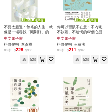
不要太超過：餘裕的人生，就
你可以習慣不在意：不內耗、
像是一場尋找「剛剛好」的旅
不執著、不迷惘的62個心態重
程——重新找回內心平衡的禪
整練習 (電子書)
中文電子書
中文電子書
練習 (電子書)
枡
野
俊
明
李彥樺
枡
野
俊
明
王蘊潔
228
211
88 折
$
$
330
88 折
$
$
340
紙
試閱
紙
試閱