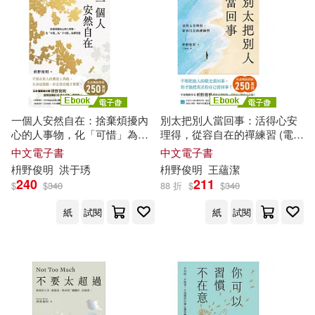
一個人安然自在：捨棄煩擾內
別太把別人當回事：活得心安
心的人事物，化「可惜」為
理得，從容自在的禪練習 (電子
「不可惜」的禪智慧 (電子書)
書)
中文電子書
中文電子書
枡
野
俊
明
洪于琇
枡
野
俊
明
王蘊潔
240
211
$
$
340
88 折
$
$
340
紙
試閱
紙
試閱