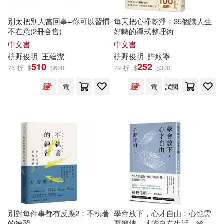
別太把別人當回事+你可以習慣
每天把心掃乾淨：35個讓人生
不在意(2冊合售)
好轉的禪式整理術
中文書
中文書
枡
野
俊
明
王蘊潔
枡
野
俊
明
許紋寧
510
252
75 折
$
$
680
79 折
$
$
320
電
電
試閱
別對每件事都有反應2：不執著
學會放下，心才自由：心也需
的練習
要鍛鍊，才能自在生活。給所