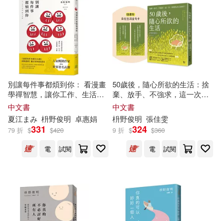
別讓每件事都煩到你： 看漫畫
50歲後，隨心所欲的生活：捨
學禪智慧，讓你工作、生活、
棄、放手、不強求，這一次，
人際無憂一身輕
你要為自己而活!〔隨書附「自
中文書
中文書
在生活金句卡」〕
夏江まみ
枡
野
俊
明
卓惠娟
枡
野
俊
明
張佳雯
331
324
79 折
$
$
420
9 折
$
$
360
電
試閱
電
試閱