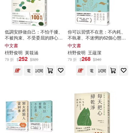
作者/演唱/譯/編/繪(104)
江蘇科學技術出版社(1)
價格
-
江蘇鳳凰科學技術出版社(1)
範圍
低調安靜做自己：不怕干擾、
你可以習慣不在意：不內耗、
不被拘束、不受委屈的靜心智
不執著、不迷惘的62個心態重
河出書房新社(1)
臉譜(1)
慧
整練習
中文書
中文書
枡
野
俊
明
黃筱涵
枡
野
俊
明
王蘊潔
252
268
野人(1)
79 折
$
$
320
79 折
$
$
340
電
試閱
電
試閱