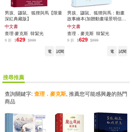
男孩、鼴鼠、狐狸與馬【限量
男孩、鼴鼠、狐狸與馬：動畫
深紅典藏版】
故事繪本(加贈動畫場景明信
片)【首批限量版】
中文書
中文書
查理
‧
麥克斯
韓絜光
查理
．
麥克斯
韓絜光
629
629
9 折
$
$
699
9 折
$
$
699
電
試閱
電
試閱
搜尋推薦
查詢關鍵字:
, 推薦您可能感興趣的熱門
查理．麥克斯
商品