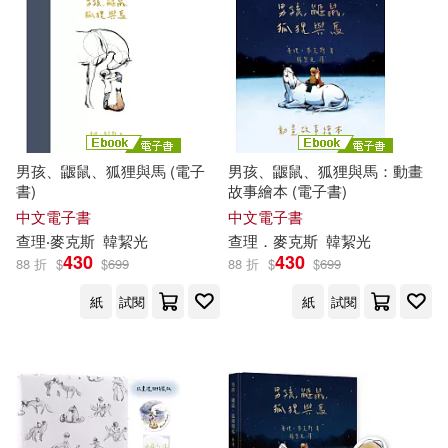
作者/演唱/譯/編/繪(12)
價格
-
範圍
男孩、鼴鼠、狐狸與馬 (電子
男孩、鼴鼠、狐狸與馬：動畫
書)
故事繪本 (電子書)
中文電子書
中文電子書
查理
‧
麥克斯
韓絜光
查理
．
麥克斯
韓絜光
430
430
88 折
$
$
699
88 折
$
$
699
紙
試閱
紙
試閱