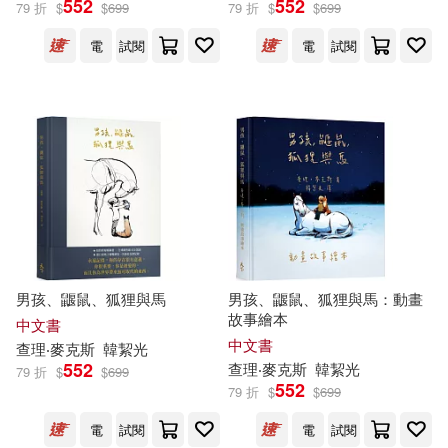
552
552
79 折
$
$
699
79 折
$
$
699
電
試閱
電
試閱
維琪．卡威伊(2)
出版社
(可複選)
天下雜誌(7)
皇冠(5)
配送方式
(可複選)
男孩、鼴鼠、狐狸與馬
男孩、鼴鼠、狐狸與馬：動畫
故事繪本
中文書
中文書
查理
‧
麥克斯
韓絜光
可超商取貨(8)
可海外宅配(8)
552
查理
‧
麥克斯
韓絜光
79 折
$
$
699
552
79 折
$
$
699
可港澳店取(8)
電
試閱
電
試閱