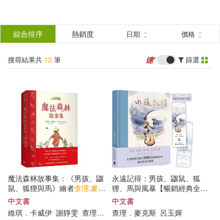
搜
尋
分類
綜合排序
熱銷度
日期
價格
(單選)
結
搜尋結果共
12
筆
篩選
圖書(8)
所有商品(12)
果
電子書(4)
篩
選
展開
作者
(可複選)
魔法森林故事集：《男孩、鼴
永遠記得：男孩、鼴鼠、狐
查理‧麥克斯(5)
鼠、狐狸與馬》繪者
查理
.
麥克
狸、馬與風暴【暢銷經典全新
斯
全新動人力作!
續集】(限量燙金書籤版)
中文書
中文書
維琪．卡威伊
謝靜雯
查理
．
麥克斯
查理
（Charlie Mackesy）
．
麥克斯
呂玉嬋
查理．麥克斯(5)