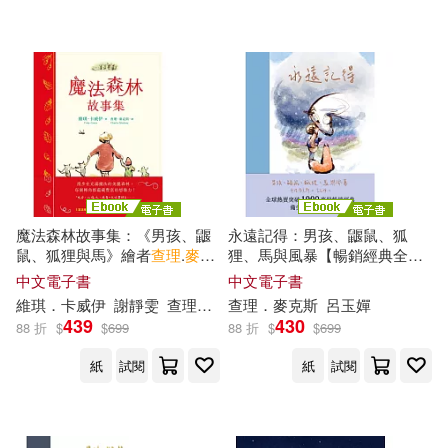
可新加坡店取(8)
可菲律賓店取(8)
電子書
(可複選)
魔法森林故事集：《男孩、鼴
永遠記得：男孩、鼴鼠、狐
適合平板閱讀(4)
鼠、狐狸與馬》繪者
查理
.
麥克
狸、馬與風暴【暢銷經典全新
斯
全新動人力作! (電子書)
續集】 (電子書)
中文電子書
中文電子書
維琪．卡威伊
謝靜雯
查理
．
麥克斯
查理
（Charlie Mackesy）
．
麥克斯
呂玉嬋
439
430
其他
88 折
$
$
699
88 折
$
$
699
(可複選)
紙
試閱
紙
試閱
現在可購買商品(8)