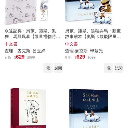
永遠記得：男孩、鼴鼠、狐
男孩、鼴鼠、狐狸與馬：動畫
狸、馬與風暴【限量禮物特裝
故事繪本【奧斯卡歡慶限量
版】
版】(加贈經典場景禮物卡)
中文書
中文書
查理
．
麥克斯
呂玉嬋
查理
‧
麥克斯
韓絜光
629
629
9 折
$
$
699
9 折
$
$
699
電
試閱
電
試閱