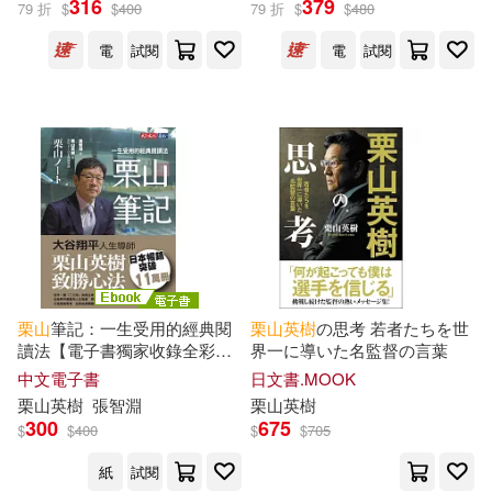
316
379
79 折
$
$
400
79 折
$
$
480
出版社
(可複選)
電
試閱
電
試閱
堡壘文化(2)
天下文化(2)
ぴあ(1)
ワニブックス(1)
配送方式
(可複選)
可超商取貨(4)
可海外宅配(4)
栗
山
筆記：一生受用的經典閱
栗
山英
樹
の思考 若者たちを世
讀法【電子書獨家收錄全彩照
界一に導いた名監督の言葉
片】 (電子書)
中文電子書
日文書.MOOK
可港澳店取(4)
栗
山英
樹
張智淵
栗
山英
樹
300
675
$
$
400
$
$
705
可新加坡店取(4)
紙
試閱