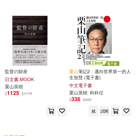
可菲律賓店取(4)
電子書
(可複選)
適合手機平板閱讀(2)
監督の財産
栗
山
筆記2：邁向世界第一的人
生智慧 (電子書)
日文書.MOOK
其他
(可複選)
中文電子書
栗
山英
樹
1125
栗
山英
樹
科科任
$
$
1175
336
$
$
480
現在可購買商品(6)
紙
試閱
作者/演唱/譯/編/繪(6)