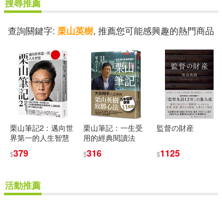
價格
搜尋推薦
-
範圍
查詢關鍵字:
, 推薦您可能感興趣的熱門商品
栗山英樹
栗山筆記2：邁向世
栗山筆記：一生受
監督の財産
界第一的人生智慧
用的經典閱讀法
379
316
1125
$
$
$
活動推薦
重新設定
確認