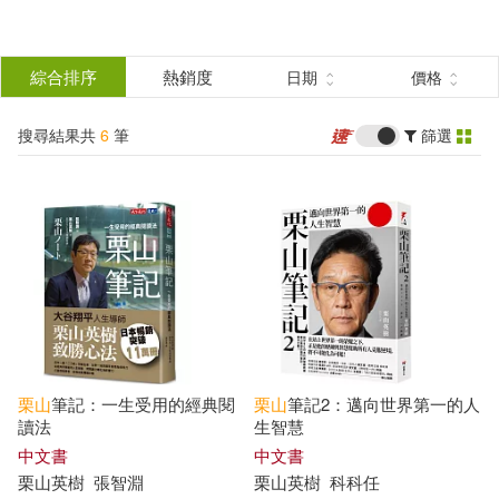
搜
尋
分類
綜合排序
熱銷度
日期
價格
(單選)
結
搜尋結果共
6
筆
篩選
圖書(2)
所有商品(6)
果
雜誌(2)
電子書(2)
篩
選
展開
作者
(可複選)
栗
山
筆記：一生受用的經典閱
栗
山
筆記2：邁向世界第一的人
栗山英樹(6)
讀法
生智慧
中文書
中文書
栗
山英
樹
張智淵
栗
山英
樹
科科任