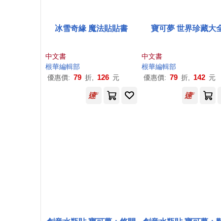
冰雪奇緣 魔法貼貼書
寶可夢 世界珍藏大
中文書
中文書
根
華
編輯部
根
華
編輯部
79
126
79
142
優惠價:
折,
元
優惠價:
折,
元