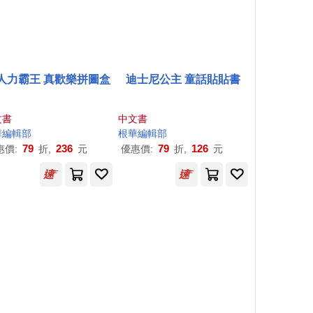
人力霸王 真歡樂拼圖盒
迪士尼公主 童話貼貼書
文書
中文書
華
編輯部
根
華
編輯部
79
236
79
126
惠價:
折,
元
優惠價:
折,
元