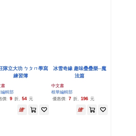
汪隊立大功 ㄅㄆㄇ學寫
冰雪奇緣 趣味疊疊樂─魔
練習簿
法篇
文書
中文書
華
編輯部
根
華
編輯部
9
54
7
196
惠價:
折,
元
優惠價:
折,
元