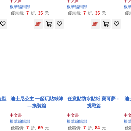
中文書
中文書
中
根
華
編輯部
根
華
編輯部
根
7
35
7
35
優惠價:
折,
元
優惠價:
折,
元
優
造型
迪士尼公主 一起玩貼紙簿
任意貼防水貼紙 寶可夢：
迪
—換裝篇
挑戰篇
中文書
中文書
中
根
華
編輯部
根
華
編輯部
根
7
69
7
84
優惠價:
折,
元
優惠價:
折,
元
優