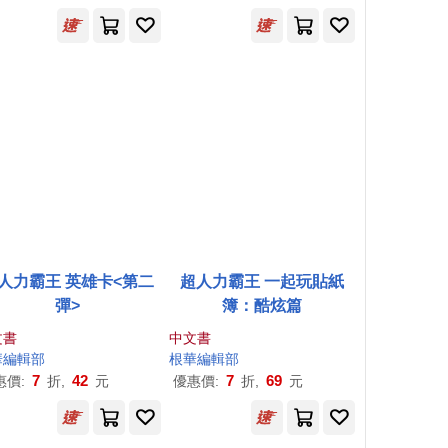
人力霸王 英雄卡<第二
超人力霸王 一起玩貼紙
彈>
簿：酷炫篇
文書
中文書
華
編輯部
根
華
編輯部
7
42
7
69
惠價:
折,
元
優惠價:
折,
元