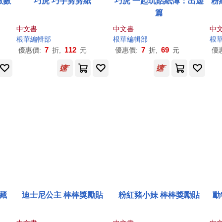
數數
巧虎 巧手剪剪紙
巧虎 一起玩貼紙簿：出遊
粉
篇
中文書
中文書
中
根
華
編輯部
根
華
編輯部
根
7
112
7
69
優惠價:
折,
元
優惠價:
折,
元
優
藏
迪士尼公主 棒棒獎勵貼
粉紅豬小妹 棒棒獎勵貼
動