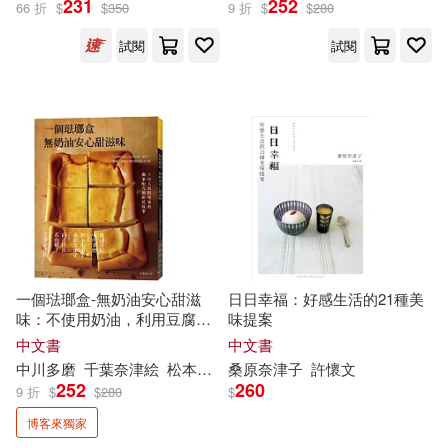
231
252
66 折
$
$
350
9 折
$
$
280
試閱
試閱
高吉洋江(1)
出版社
(可複選)
出版菊(1)
瑞昇(1)
良品文化(1)
馬可孛羅(1)
一個琺瑯盒-無奶油安心甜滋
日日幸福：好感生活的21種美
味：不使用奶油，利用豆腐、
味提案
果乾、堅果，健康又美味的食
中文書
中文書
配送方式
(可複選)
譜48種+7位人氣料理家的獨家
中川多磨
千葉
奈
津
絵
松本朱希
子
桑原
桑原
奈
津
奈
子
津
子
許懷文
渡辺真紀
若山曜
配方與廚房故事
252
260
9 折
$
$
280
$
可超商取貨(4)
可海外宅配(4)
博客來獨家