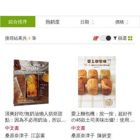
搜
尋
分類
綜合排序
熱銷度
日期
價格
(單選)
結
搜尋結果共
4
筆
篩選
圖書(4)
所有商品(4)
果
展開
篩
選
作者
(可複選)
桑原奈津子(4)
中川多磨(1)
清爽好吃!無奶油懶人烘焙甜
愛上麵包機：按一按，超好作
千葉奈津絵(1)
松本朱希子(1)
點：因為不必用奶油，所以簡
の45款土司美味出爐!：使用生
單又輕鬆!不需要奶油的55道烘
種酵母&速發酵母配方都OK!
中文書
中文書
焙食譜
桑原
奈
津
子
江宓蓁
桑原
奈
津
子
陳妍雯
渡辺真紀(1)
若山曜子(1)