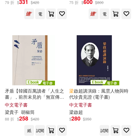
331
600
79 折
$
$
420
75 折
$
$
800
電
電
韓江(1)
出版社
(可複選)
漫遊者文化(4)
躍昇(2)
千華駐科技(1)
小天下(1)
矛盾【韓國百萬讀者「人生之
梁
啟超講演錄：風雲人物與時
書」，前所未見的「無宣傳」
代珍貴見證 (電子書)
社會科學文獻出版社(1)
逆襲霸榜奇蹟】 (電子書)
中文電子書
中文電子書
梁
貴子
胡椒筒
梁
啟超
258
280
88 折
$
$
420
$
$
350
配送方式
(可複選)
紙
試閱
試閱