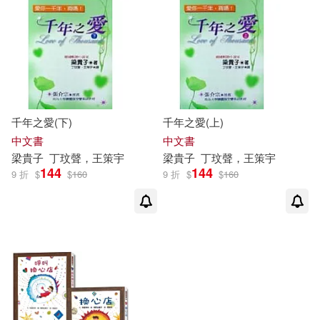
其他
(可複選)
現在可購買商品(5)
作者/演唱/譯/編/繪(6)
千年之愛(下)
千年之愛(上)
價格
-
中文書
中文書
範圍
梁
貴子
丁玟聲，王策宇
梁
貴子
丁玟聲，王策宇
144
144
9 折
$
$
160
9 折
$
$
160