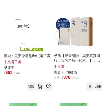
可超商取貨(6)
可海外宅配(6)
可港澳店取(5)
可新加坡店取(6)
可菲律賓店取(6)
新城：貴安微講堂5年 (電子書)
矛盾【限量附贈「與安真真同
行：我的矛盾手抄本」】：韓
中文電子書
國百萬讀者「人生之書」，前
中文書
梁
盛平
所未見的「無宣傳」逆襲霸榜
電子書
(可複選)
352
梁
貴子
胡椒筒
$
$
440
奇蹟
378
9 折
$
$
420
適合手機平板閱讀(3)
試閱
電
試閱