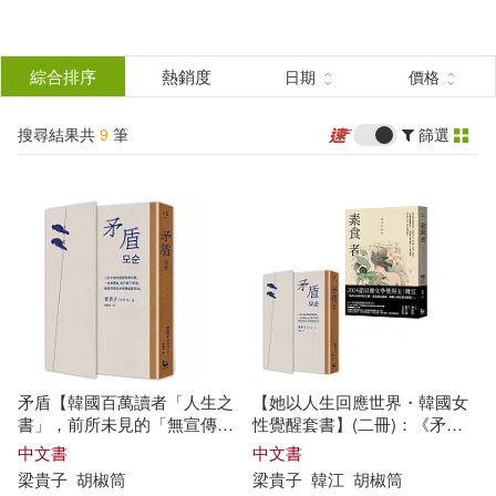
搜
尋
分類
綜合排序
熱銷度
日期
價格
(單選)
結
搜尋結果共
9
筆
篩選
圖書(6)
所有商品(9)
果
電子書(3)
篩
選
展開
作者
(可複選)
矛盾【韓國百萬讀者「人生之
【她以人生回應世界・韓國女
梁貴子(6)
梁啟超(1)
書」，前所未見的「無宣傳」
性覺醒套書】(二冊)：《矛
逆襲霸榜奇蹟】
盾》、《素食者》
中文書
中文書
梁
貴子
胡椒筒
梁
貴子
韓江
胡椒筒
梁盛平(1)
梨屋有枝(1)