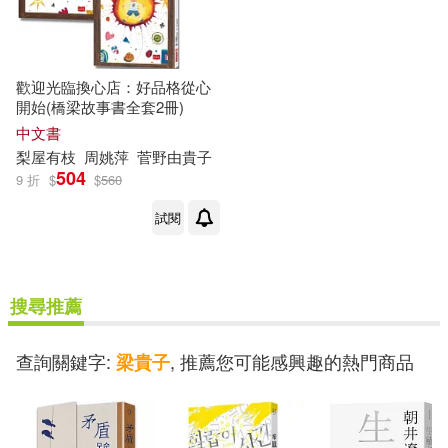
歡迎光臨換心店：好品格從心
開始(橋梁故事書全套2冊)
中文書
梨屋有枝
周姚萍
菅野由
貴子
504
9 折
$
$
560
試閱
搜尋推薦
查詢關鍵字:
, 推薦您可能感興趣的熱門商品
梁貴子