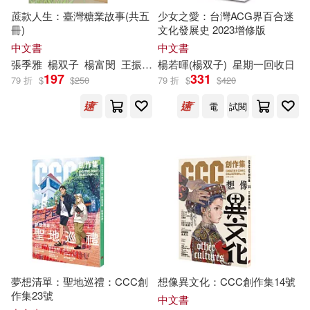
蔗款人生：臺灣糖業故事(共五
少女之愛：台灣ACG界百合迷
林莉庭(1)
林采風(1)
冊)
文化發展史 2023增修版
中文書
中文書
林韋聿(1)
柯宥希（顆粒）(1)
張季雅
楊
双子
楊富閔
王振愷
蕭秀琴
楊若暉(楊
双子
)
星期一回收日
197
331
79 折
$
$
250
79 折
$
$
420
楊 双子(1)
楊子葆(1)
電
試閱
楊宗強(1)
楊富閔(1)
楊峰(1)
楊瑞茜(1)
殺姊(1)
法蘭茲．卡夫卡(1)
海明威(1)
王佩廸(1)
夢想清單：聖地巡禮：CCC創
想像異文化：CCC創作集14號
作集23號
中文書