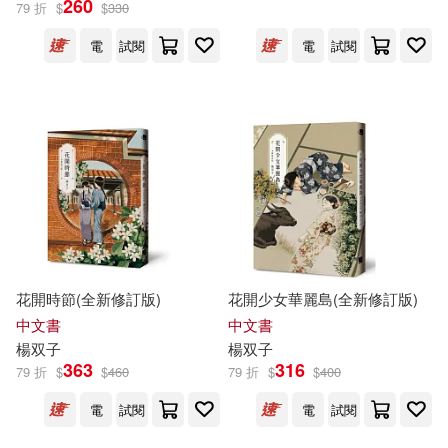
260
79 折
$
$
330
電
試閱
電
試閱
小峱峱(4)
張季雅(4)
展開
玩具堂(4)
AKRU(3)
出版社
(可複選)
Fengta(3)
Kinono(3)
蓋亞(15)
春山出版(8)
薛西斯(3)
陳怡靜(3)
東立(5)
晨星(4)
韋蘺若明(3)
鸚鵡洲(3)
花開時節(全新修訂版)
花開少女華麗島(全新修訂版)
奇異果文創事業有限公司(3)
展開
中文書
中文書
楊
双子
楊
双子
D.S.(2)
KoKai(2)
363
316
79 折
$
$
460
79 折
$
$
400
玉山社(3)
鏡好聽(3)
配送方式
(可複選)
電
試閱
電
試閱
ROCKAT搖滾貓(2)
台灣東販(2)
寶瓶文化(2)