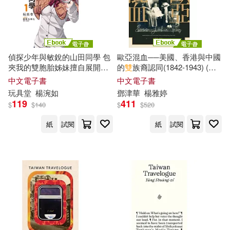
偵探少年與敏銳的山田同學 包
歐亞混血──美國、香港與中國
夾我的雙胞胎姊妹擅自展開推
的
雙
族裔認同(1842-1943) (電
理(1) (電子書)
子書)
中文電子書
中文電子書
玩具堂
楊
涴如
鄧津華
楊雅婷
119
411
$
$
140
$
$
520
紙
試閱
紙
試閱