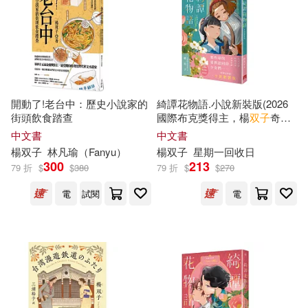
黃震南(2)
JUNG(1)
適合平板閱讀(3)
文化部文化資產局(1)
Miyako(1)
Neiigal(1)
日経ナショナル ジオグラフィック
(1)
其他
(可複選)
Sally(1)
Shuang-Zi(1)
開動了!老台中：歷史小說家的
綺譚花物語.小說新裝版(2026
農業部林業及自然保育署(1)
街頭飲食踏查
國際布克獎得主，楊
双子
奇幻
現在可購買商品(52)
代表作)
Tiffany(1)
WASTE戊(1)
中文書
中文書
重慶大學電子音像出版社有限公司
楊
双子
林凡瑜（Fanyu）
楊
双子
星期一回收日
(1)
作者/演唱/譯/編/繪(41)
300
213
79 折
$
$
380
79 折
$
$
270
Yang(1)
Yang Shuang-Zi(1)
麥田(1)
電
試閱
電
價格
-
範圍
YinYin(1)
Yu An(1)
hinac(1)
phuphu(1)
三浦 裕子(1)
余楊新化(1)