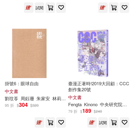
試閱
郭慧(1)
鄧津華(1)
阿盧EPC(1)
陳姿樺(1)
黃廷玉(1)
掛號6：眼球自由
臺漫正著時!2019大回顧：CCC
創作集20號
中文書
中文書
劉玟苓
周鈺珊
朱家安
林莉庭
林韋聿
楊
双子
江家華
蔡伊盈
304
Fengta
Kinono
中央研究院數位文化中心
95 折
$
$
320
189
79 折
$
$
240
試閱