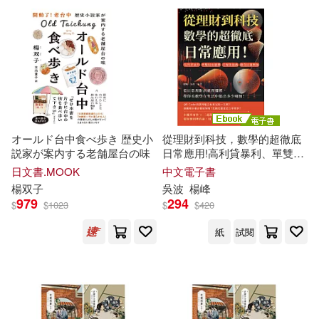
オールド台中食べ歩き 歴史小
從理財到科技，數學的超徹底
説家が案内する老舗屋台の味
日常應用!高利貸暴利、單雙眼
皮遺傳、打彈珠遊戲、雞兔同
日文書.MOOK
中文電子書
籠問題……從日常理財到推理
楊
双子
吳波
楊
峰
邏輯，帶你看數學在生活中搞
979
294
$
$
1023
$
$
420
出多少噱頭! (電子書)
紙
試閱