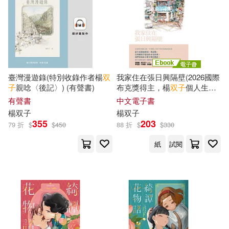
臺灣漫遊錄(特別收錄作者楊
双
我家住在張日興隔壁(2026國際
子
親唸〈後記〉) (有聲書)
布克獎得主，楊
双子
個人生命
書寫) (電子書)
有聲書
中文電子書
楊
双子
楊
双子
355
203
79 折
$
$
450
88 折
$
$
330
紙
試閱