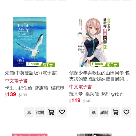
先知(中英雙語版) (電子書)
偵探少年與敏銳的山田同學 包
夾我的雙胞胎姊妹擅自展開推
中文電子書
理(2) (電子書)
中文電子書
卡里．紀伯倫
曾惠昭
楊
宛靜
139
玩具堂
楊
采儒
悠理なゆた
$
$
199
119
$
$
140
紙
試閱
紙
試閱