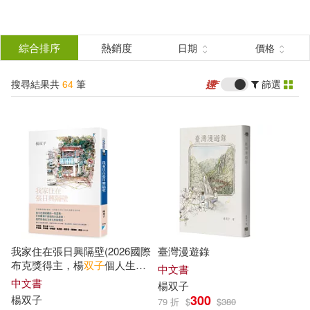
搜
尋
分類
綜合排序
熱銷度
日期
價格
(單選)
結
搜尋結果共
64
筆
篩選
圖書(34)
所有商品(64)
果
雜誌(2)
電子書閱讀器(3)
篩
選
電子書(22)
有聲書(3)
展開
作者
(可複選)
我家住在張日興隔壁(2026國際
臺灣漫遊錄
楊双子(36)
星期一回收日(10)
布克獎得主，楊
双子
個人生命
中文書
書寫)
中文書
楊
双子
300
楊
双子
79 折
$
$
380
中央研究院數位文化中心(6)