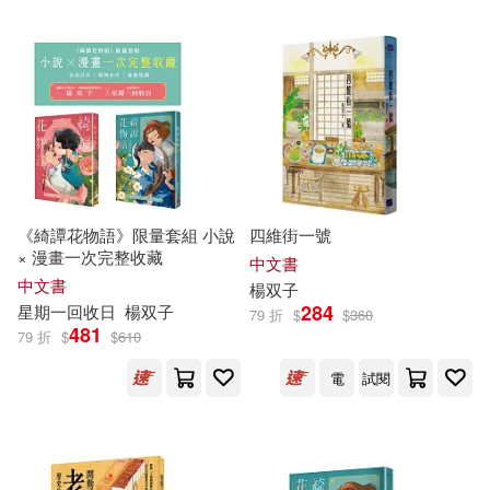
可超商取貨(39)
原作/楊双子(2)
崧燁文化(2)
Gardners Ltd.(1)
可海外宅配(39)
文化內容策進院(2)
日下棗(2)
Ingram(1)
中央公論新社(1)
可港澳店取(36)
李衣雲(2)
楊若暉(楊双子)(2)
九歌(1)
二魚文化(1)
可新加坡店取(36)
《綺譚花物語》限量套組 小說
四維街一號
江家華(2)
海豹(2)
× 漫畫一次完整收藏
化學工業出版社(1)
中文書
可菲律賓店取(36)
中文書
楊
双子
清水(2)
284
星期一回收日
楊
双子
79 折
$
$
360
台北市政府文化局(1)
481
79 折
$
$
610
漫畫/星期一回收日(2)
電子書
電
試閱
(可複選)
國立臺灣大學出版中心(1)
米奇鰻(2)
英張(2)
適合手機平板閱讀(19)
小鯨生活文創(1)