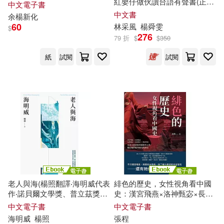
紅嬰仔做伙讀台語有聲書(正反
中文電子書
雙封面設計) (附：親子互動
雙
中文書
余楊新化
鏡面卡紙)
60
林采風
楊
舜雯
$
276
79 折
$
$
350
紙
試閱
試閱
老人與海(楊照翻譯‧海明威代表
緋色的歷史，女性視角看中國
作‧諾貝爾文學獎、普立茲獎雙
史：漢宮飛燕×洛神甄宓×長恨
冠文學經典) (電子書)
楊妃×南唐
雙
后×晚清珍妃，在
中文電子書
中文電子書
帝王政治和英雄歌哭之外，關
海明威
楊照
張程
於她們風華絕代的歷史 (電子