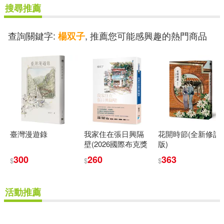
搜尋推薦
查詢關鍵字:
, 推薦您可能感興趣的熱門商品
楊双子
臺灣漫遊錄
我家住在張日興隔
花開時節(全新修訂
壁(2026國際布克獎
版)
得主，楊双子個人
300
260
363
$
$
$
生命書寫)
活動推薦