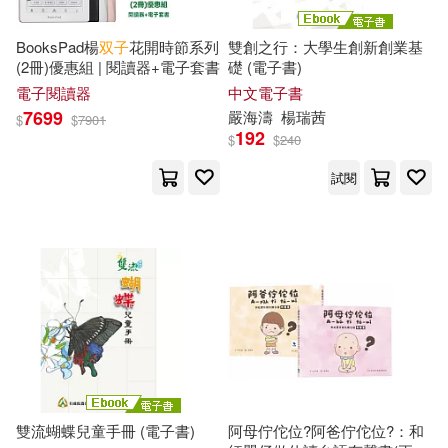
BooksPad楊
双子
花開時節系列
雙創之行：大學生創新創業基
(2冊)優惠組 | 閱讀器+電子套書
礎 (電子書)
電子閱讀器
中文電子書
7699
嚴海濤
楊瑞茜
$
$
7901
192
$
$
240
試閱
雙流蝴蝶兒童手冊 (電子書)
阿母佇佗位?阿爸佇佗位?：和