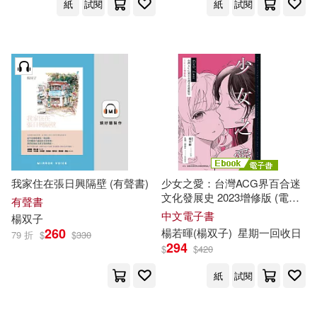
紙
試閱
紙
試閱
我家住在張日興隔壁 (有聲書)
少女之愛：台灣ACG界百合迷
文化發展史 2023增修版 (電子
有聲書
書)
中文電子書
楊
双子
260
楊若暉(楊
双子
)
星期一回收日
79 折
$
$
330
294
$
$
420
紙
試閱