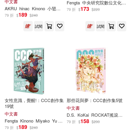
中文書
Fengta
中央研究院數位文化中心
王振愷(1)
田中創(1)
173
AKRU
hinac
Kinono
小峱峱
張季雅
文化內容策進院
星期一回
79 折
$
$
220
189
79 折
$
$
240
神小風(1)
翁稷安(1)
試閱
試閱
艸肅(1)
蔡伊盈(1)
蔡瑞伶（ Stella Tsai ）(1)
蕭秀琴(1)
藍尼(1)
蘇微希(1)
蘭姆姊弟(1)
女性意識，覺醒!：CCC創作集
那些花與夢：CCC創作集5號
19號
中文書
蚩尤(1)
謝奇峰(1)
中文書
D.S.
KoKai
ROCKAT搖滾貓
Tif
158
Fengta
Kinono
Miyako
Yu An
中央研究院數位文化中心
小峱峱
79 折
$
$
200
189
79 折
$
$
240
路徑(1)
郭如梅(1)