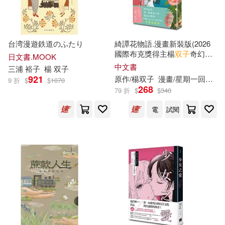
凱子包(1)
劉玟苓(1)
台湾漫遊鉄道のふたり
綺譚花物語.漫畫新裝版(2026
國際布克獎得主楊
双子
奇幻代
日文書.MOOK
卡里．紀伯倫(1)
吳波(1)
表作，日本國際漫畫賞得主星
中文書
三浦 裕子
楊
双子
期一回收日執筆改編)
921
原作/楊
双子
漫畫/星期一回收日
9 折
$
$
1070
吳致良(1)
周鈺珊(1)
268
79 折
$
$
340
電
試閱
喬治．歐威爾(1)
嚴海濤(1)
威廉．莎士比亞(1)
宣政佑(1)
張程(1)
張資敏(1)
朱家安(1)
林花(1)