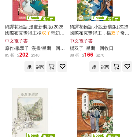
綺譚花物語.漫畫新裝版(2026
綺譚花物語.小說新裝版(2026
國際布克獎得主楊
双子
奇幻代
國際布克獎得主，楊
双子
奇幻
表作，日本國際漫畫賞得主星
代表作) (電子書)
中文電子書
中文電子書
期一回收日執筆改編) (電子書)
原作/楊
双子
漫畫/星期一回收日
楊
双子
星期一回收日
202
166
85 折
$
$
340
88 折
$
$
270
紙
試閱
紙
試閱