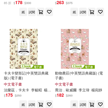
178
263
85 折
$
$
300
$
$
375
書)
紙
試閱
紙
試閱
卡夫卡變形記(中英雙語典藏
動物農莊(中英雙語典藏版) (電
版) (電子書)
子書)
中文電子書
中文電子書
法蘭茲．卡夫卡
李毓昭
楊
宛靜
喬治．歐威爾
李立瑋
楊
宛靜
175
182
$
$
250
$
$
260
紙
試閱
紙
試閱