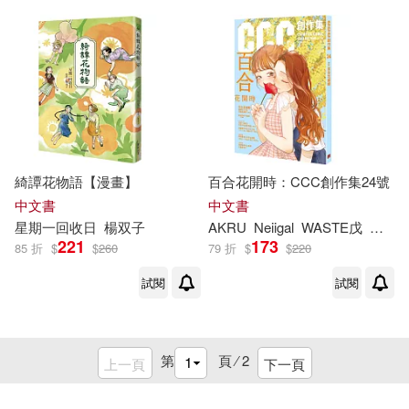
綺譚花物語【漫畫】
百合花開時：CCC創作集24號
中文書
中文書
星期一回收日
楊
双子
AKRU
Neiigal
WASTE戊
凱子
221
173
85 折
$
$
260
79 折
$
$
220
試閱
試閱
第
頁 ⁄
2
上一頁
下一頁