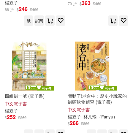
363
楊
双子
79 折
$
$
460
246
88 折
$
$
400
紙
試閱
四維街一號 (電子書)
開動了!老台中：歷史小說家的
街頭飲食踏查 (電子書)
中文電子書
中文電子書
楊
双子
252
楊
双子
林凡瑜（Fanyu）
$
$
360
266
$
$
380