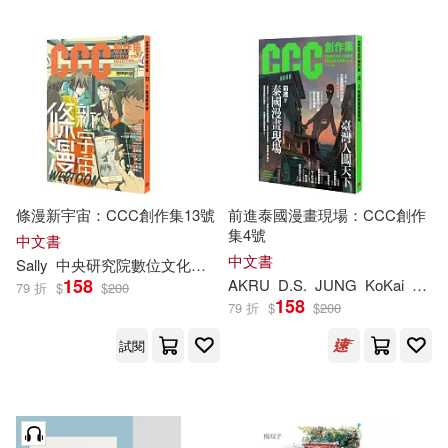
條漫新宇宙：CCC創作集13號
前進泰國漫畫現場：CCC創作
集4號
中文書
中文書
Sally
中央研究院數位文化中心
宣政佑
小峱峱
日下棗
星期一回
158
AKRU
D.S.
JUNG
KoKai
phup
79 折
$
$
200
158
79 折
$
$
200
試閱