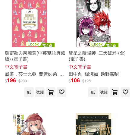
羅密歐與茱麗葉(中英雙語典藏
雙星之陰陽師 -三天破邪-(全)
版) (電子書)
(電子書)
中文電子書
中文電子書
威廉．莎士比亞
蘭姆姊弟
張佩雯
田中創
楊
宛靜
楊
涴如
助野嘉昭
196
106
$
$
280
$
$
125
紙
試閱
紙
試閱