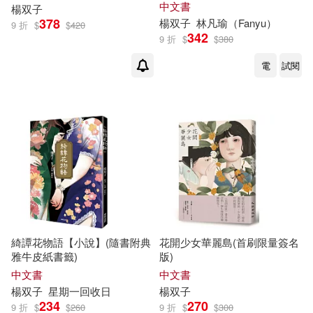
中文書
楊
双子
378
楊
双子
林凡瑜（Fanyu）
9 折
$
$
420
342
9 折
$
$
380
電
試閱
綺譚花物語【小說】(隨書附典
花開少女華麗島(首刷限量簽名
雅牛皮紙書籤)
版)
中文書
中文書
楊
双子
星期一回收日
楊
双子
234
270
9 折
$
$
260
9 折
$
$
300