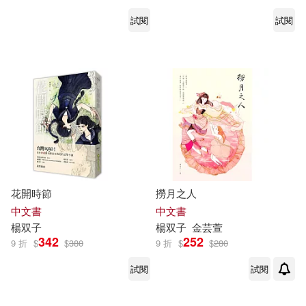
試閱
試閱
花開時節
撈月之人
中文書
中文書
楊
双子
楊
双子
金芸萱
342
252
9 折
$
$
380
9 折
$
$
280
試閱
試閱