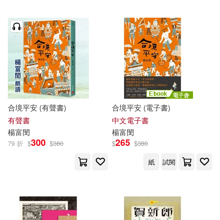
合境平安 (有聲書)
合境平安 (電子書)
有聲書
中文電子書
楊富
閔
楊富
閔
300
265
79 折
$
$
380
$
$
380
紙
試閱