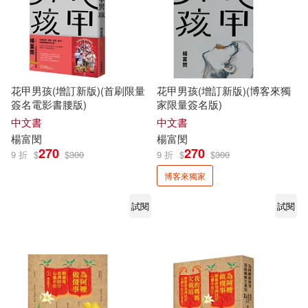
花甲男孩(增訂新版)(首刷限量
花甲男孩(增訂新版)(博客來獨
簽名電影書腰版)
家限量簽名版)
中文書
中文書
楊富
閔
楊富
閔
270
270
9 折
$
$
300
9 折
$
$
300
博客來獨家
試閱
試閱