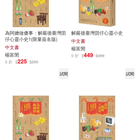
為阿嬤做傻事：解嚴後臺灣囝
解嚴後臺灣囝仔心靈小史
仔心靈小史1(限量簽名版)
中文書
中文書
楊富
閔
449
楊富
閔
9 折
$
$
499
225
9 折
$
$
250
試閱
試閱