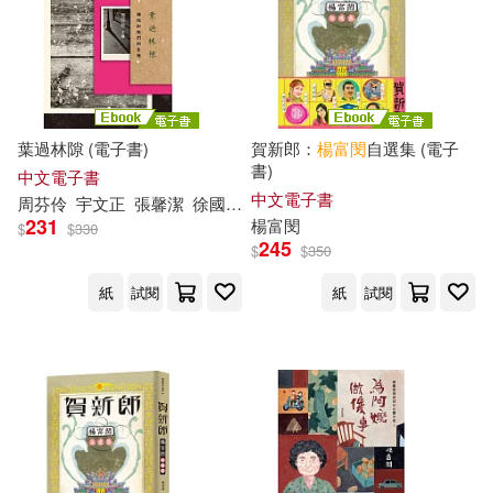
葉過林隙 (電子書)
賀新郎：
楊富
閔
自選集 (電子
書)
中文電子書
中文電子書
周芬伶
宇文正
張馨潔
徐國能
楊富
閔
楊明
甘耀明
莫澄
蔣亞
231
楊富
閔
$
$
330
245
$
$
350
紙
試閱
紙
試閱