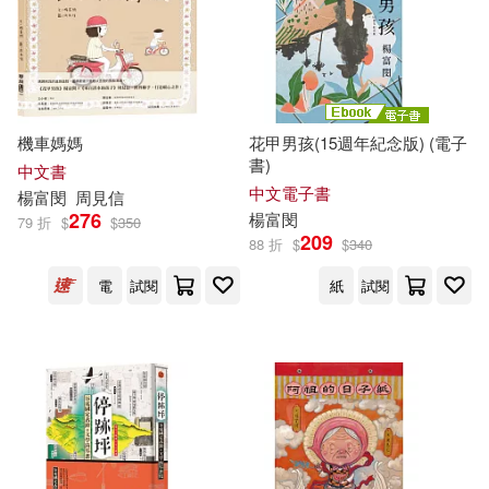
孫大川(1)
崔舜華(1)
適合平板閱讀(3)
廖輝英(1)
張季雅(1)
其他
(可複選)
機車媽媽
花甲男孩(15週年紀念版) (電子
心岱(1)
方梓(1)
書)
中文書
現在可購買商品(41)
中文電子書
楊富
閔
周見信
曾郁雯(1)
276
楊富
閔
79 折
$
$
350
209
88 折
$
$
340
作者/演唱/譯/編/繪(54)
朱嘉漢，利格拉樂．阿女烏，李佳
電
試閱
紙
試閱
穎，李金蓮，李進文，林文心，林
俊?，阿芒，洪廣冀，范容瑛，馬翊
價格
-
航，張娟芬，連明偉，陳佩甄，陳
範圍
雨航，童偉格，黃崇凱，黃麗群，
楊富閔，葉佳怡，劉克襄，潘家
欣，藍永翔，魏貽君(1)
朱宥勳(1)
李奕樵 等(1)