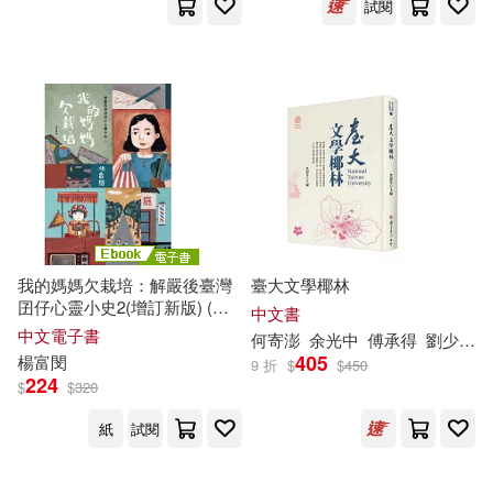
試閱
我的媽媽欠栽培：解嚴後臺灣
臺大文學椰林
囝仔心靈小史2(增訂新版) (電
中文書
子書)
中文電子書
何寄澎
余光中
傅承得
劉少雄
405
楊富
閔
9 折
$
$
450
224
$
$
320
紙
試閱