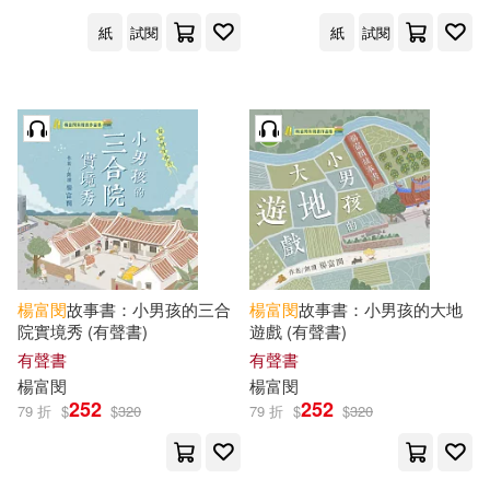
紙
試閱
紙
試閱
楊富
閔
故事書：小男孩的三合
楊富
閔
故事書：小男孩的大地
院實境秀 (有聲書)
遊戲 (有聲書)
有聲書
有聲書
楊富
閔
楊富
閔
252
252
79 折
$
$
320
79 折
$
$
320