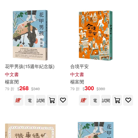
可超商取貨(36)
謝鑫佑(2)
邱常婷(2)
文化部文化資產局(2)
可海外宅配(36)
鍾玲(2)
陳慶元(2)
文訊雜誌社(2)
新銳數位(1)
可港澳店取(36)
陳智德(2)
陳育萱(2)
蔚藍文化(1)
可新加坡店取(36)
花甲男孩(15週年紀念版)
合境平安
陳顥仁(2)
高博倫(2)
中文書
中文書
可菲律賓店取(36)
楊富
閔
楊富
閔
黃家祥(2)
何寄澎(1)
268
300
79 折
$
$
340
79 折
$
$
380
電
試閱
電
試閱
余光中(1)
傅承得(1)
電子書
(可複選)
劉少雄(1)
姜泰宇(1)
適合手機平板閱讀(9)