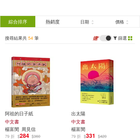
搜
尋
分類
綜合排序
熱銷度
日期
價格
(單選)
結
搜尋結果共
54
筆
篩選
圖書(36)
所有商品(54)
果
電子書(12)
有聲書(6)
篩
選
展開
作者
(可複選)
阿祖的日子紙
出太陽
楊富閔(48)
廖振富(3)
中文書
中文書
楊富
閔
周見信
楊富
閔
284
331
79 折
$
$
360
79 折
$
$
420
葉淳之(3)
蔣亞妮(3)