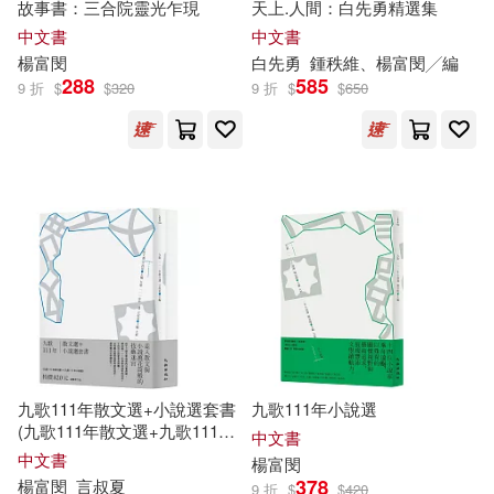
故事書：三合院靈光乍現
天上.人間：白先勇精選集
中文書
中文書
楊富
閔
白先勇
鍾秩維、
楊富
閔
╱編
288
585
9 折
$
$
320
9 折
$
$
650
九歌111年散文選+小說選套書
九歌111年小說選
(九歌111年散文選+九歌111年
中文書
小說選)
中文書
楊富
閔
378
楊富
閔
言叔夏
9 折
$
$
420