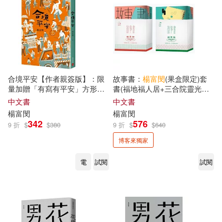
合境平安【作者親簽版】：限
故事書：
楊富
閔
(果盒限定)套
量加贈「有寫有平安」方形春
書(福地福人居+三合院靈光乍
聯
現)(獨家簽名版)
中文書
中文書
楊富
閔
楊富
閔
342
576
9 折
$
$
380
9 折
$
$
640
博客來獨家
電
試閱
試閱