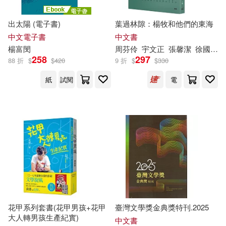
出太陽 (電子書)
葉過林隙：楊牧和他們的東海
中文電子書
中文書
楊富
閔
周芬伶
宇文正
張馨潔
徐國能
258
297
88 折
$
$
420
9 折
$
$
330
紙
試閱
電
花甲系列套書(花甲男孩+花甲
臺灣文學獎金典獎特刊.2025
大人轉男孩生產紀實)
中文書