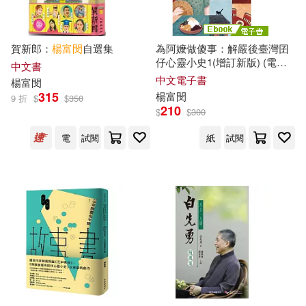
賀新郎：
楊富
閔
自選集
為阿嬤做傻事：解嚴後臺灣囝
仔心靈小史1(增訂新版) (電子
中文書
書)
中文電子書
楊富
閔
315
楊富
閔
9 折
$
$
350
210
$
$
300
電
試閱
紙
試閱