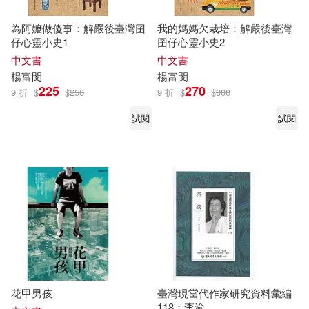
為阿嬤做傻事：解嚴後臺灣囝
我的媽媽欠栽培：解嚴後臺灣
仔心靈小史1
囝仔心靈小史2
中文書
中文書
楊富
閔
楊富
閔
225
270
9 折
$
$
250
9 折
$
$
300
試閱
試閱
花甲男孩
臺灣現當代作家研究資料彙編
118：李渝