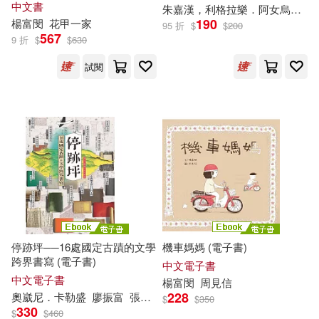
中文書
朱嘉漢，利格拉樂．阿女烏，李佳穎，李金蓮，李進文，林文心，林俊?，阿芒，洪廣冀，范容瑛，馬翊航，張娟芬，連明偉，陳佩甄，陳雨航，童偉格，黃崇凱，黃麗群，
190
楊富
閔
花甲一家
95 折
$
$
200
567
9 折
$
$
630
試閱
停跡坪──16處國定古蹟的文學
機車媽媽 (電子書)
跨界書寫 (電子書)
中文電子書
中文電子書
楊富
閔
周見信
228
奧崴尼．卡勒盛
廖振
富
張郅忻
徐禎苓
李秉樺
楊富
閔
葉淳之
$
$
350
330
$
$
460