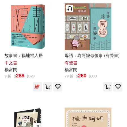
故事書：福地福人居
母語：為阿嬤做傻事 (有聲書)
中文書
有聲書
楊富
閔
楊富
閔
288
260
9 折
$
$
320
79 折
$
$
330