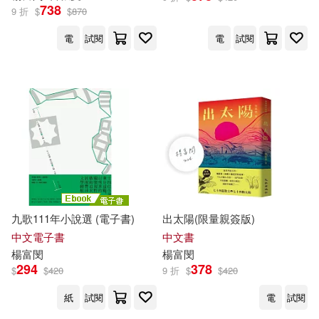
738
9 折
$
$
870
電
試閱
電
試閱
九歌111年小說選 (電子書)
出太陽(限量親簽版)
中文電子書
中文書
楊富
閔
楊富
閔
294
378
$
$
420
9 折
$
$
420
紙
試閱
電
試閱