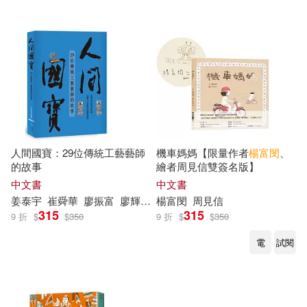
人間國寶：29位傳統工藝藝師
機車媽媽【限量作者
楊富
閔
、
的故事
繪者周見信雙簽名版】
中文書
中文書
姜泰宇
崔舜華
廖振
富
廖輝英
心岱
楊富
閔
方梓
周見信
李昂
林文義
楊富
閔
315
315
9 折
$
$
350
9 折
$
$
350
電
試閱