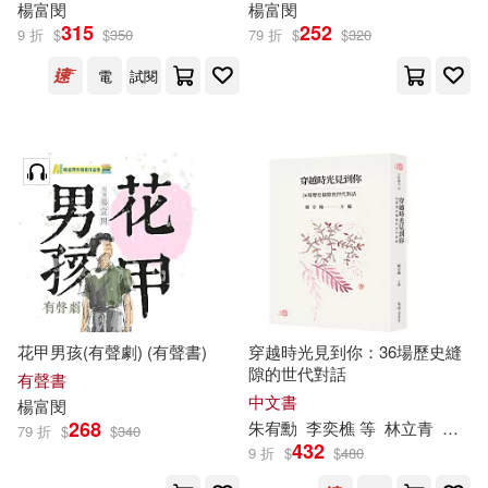
楊富
閔
楊富
閔
315
252
9 折
$
$
350
79 折
$
$
320
電
試閱
花甲男孩(有聲劇) (有聲書)
穿越時光見到你：36場歷史縫
隙的世代對話
有聲書
中文書
楊富
閔
268
朱宥勳
李奕樵 等
林立青
楊富
79 折
$
$
340
432
9 折
$
$
480