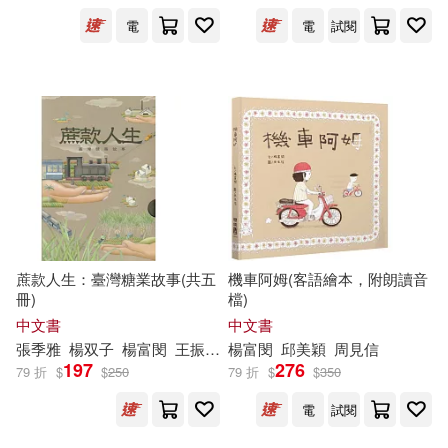
電
電
試閱
周芬伶(2)
奧崴尼．卡勒盛(2)
展開
宇文正(2)
張郅忻(2)
出版社
(可複選)
張馨潔(2)
徐國能(2)
九歌(26)
聯經出版公司(7)
徐禎苓(2)
李秉樺(2)
i聽聽(6)
皇冠(3)
蔗款人生：臺灣糖業故事(共五
機車阿姆(客語繪本，附朗讀音
楊明(2)
甘耀明(2)
冊)
檔)
印刻(2)
展開
中文書
中文書
張季雅
楊双子
楊富
閔
王振愷
蕭秀琴
楊富
閔
邱美穎
周見信
莫澄(2)
蕭詒徽(2)
197
276
79 折
$
$
250
79 折
$
$
350
國立臺灣大學出版中心(2)
配送方式
(可複選)
電
試閱
言叔夏(2)
許閔淳(2)
國立臺灣文學館(2)