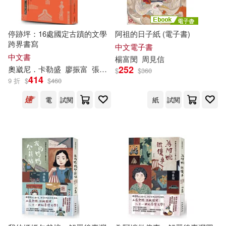
李昂(1)
杜國清(1)
停跡坪：16處國定古蹟的文學
阿祖的日子紙 (電子書)
跨界書寫
林文月(1)
林文義(1)
中文電子書
中文書
楊富
閔
周見信
252
奧崴尼．卡勒盛
廖振
富
張郅忻
徐禎苓
李秉樺
楊富
閔
葉淳之
$
$
360
林立青(1)
林高(1)
414
9 折
$
$
460
電
試閱
紙
試閱
柯慶明(1)
楊双子(1)
楊翠(1)
洪淑苓(1)
潘家欣(1)
王振愷(1)
王文華(1)
白先勇(1)