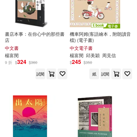
書店本事：在你心中的那些書
機車阿姆(客語繪本，附朗讀音
店
檔) (電子書)
中文書
中文電子書
楊富
閔
楊富
閔
邱美穎
周見信
324
245
9 折
$
$
360
$
$
350
試閱
紙
試閱