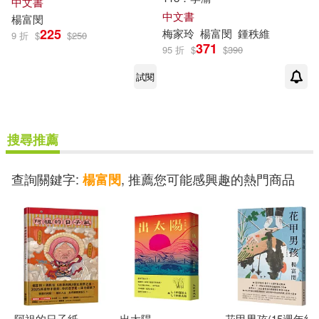
中文書
中文書
楊富
閔
225
梅家玲
楊富
閔
鍾秩維
9 折
$
$
250
371
95 折
$
$
390
試閱
搜尋推薦
查詢關鍵字:
, 推薦您可能感興趣的熱門商品
楊富閔
阿祖的日子紙
出太陽
花甲男孩(15週年紀