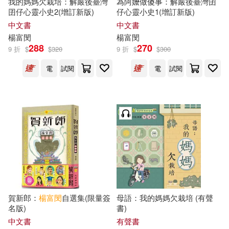
我的媽媽欠栽培：解嚴後臺灣
為阿嬤做傻事：解嚴後臺灣囝
簡媜(1)
簡靜惠(1)
囝仔心靈小史2(增訂新版)
仔心靈小史1(增訂新版)
中文書
中文書
花甲一家(1)
蕭秀琴(1)
楊富
閔
楊富
閔
288
270
9 折
$
$
320
9 折
$
$
300
衣若芬(1)
許進雄(1)
電
試閱
電
試閱
賴鈺婷(1)
郝譽翔(1)
鍾文音(1)
陳幸蕙(1)
陳銘磻(1)
陳雪(1)
馬翊航(1)
黃碧端(1)
賀新郎：
楊富
閔
自選集(限量簽
母語：我的媽媽欠栽培 (有聲
名版)
書)
中文書
有聲書
黃秋芳(1)
齊邦媛(1)