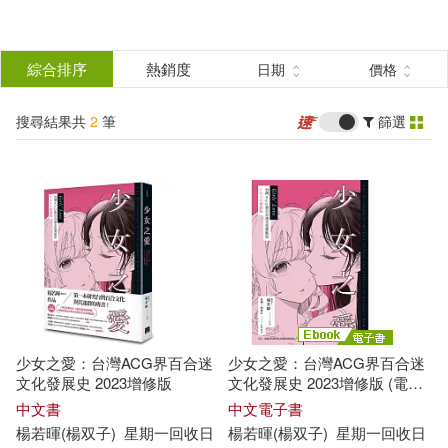
搜
尋
分類
綜合排序
熱銷度
日期
價格
(單選)
結
搜尋結果共
2
筆
篩選
圖書(1)
所有商品(2)
果
電子書(1)
篩
選
展開
作者
(可複選)
少女之愛：台灣ACG界百合迷
少女之愛：台灣ACG界百合迷
楊若暉(楊双子)(2)
文化發展史 2023增修版
文化發展史 2023增修版 (電子
書)
中文書
中文電子書
楊若
暉
(楊
双子
)
星期一回收日
楊若
暉
(楊
双子
)
星期一回收日