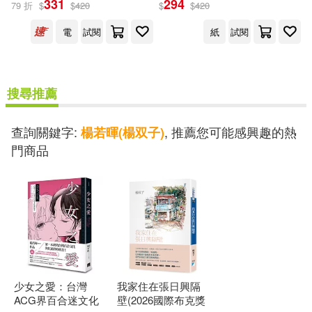
331
294
79 折
$
$
420
$
$
420
出版社
(可複選)
電
試閱
紙
試閱
蓋亞(2)
搜尋推薦
配送方式
(可複選)
查詢關鍵字:
, 推薦您可能感興趣的熱
楊若暉(楊双子)
門商品
可超商取貨(1)
可海外宅配(1)
可港澳店取(1)
可新加坡店取(1)
少女之愛：台灣
我家住在張日興隔
可菲律賓店取(1)
ACG界百合迷文化
壁(2026國際布克獎