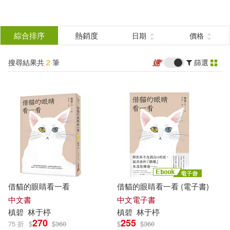
搜
尋
分類
綜合排序
熱銷度
日期
價格
(單選)
結
搜尋結果共
2
筆
篩選
圖書(1)
所有商品(2)
果
電子書(1)
篩
選
展開
作者
(可複選)
借貓的眼睛看一看
借貓的眼睛看一看 (電子書)
槙碧(2)
中文書
中文電子書
槙
碧
林于楟
槙
碧
林于楟
270
255
75 折
$
$
360
$
$
360