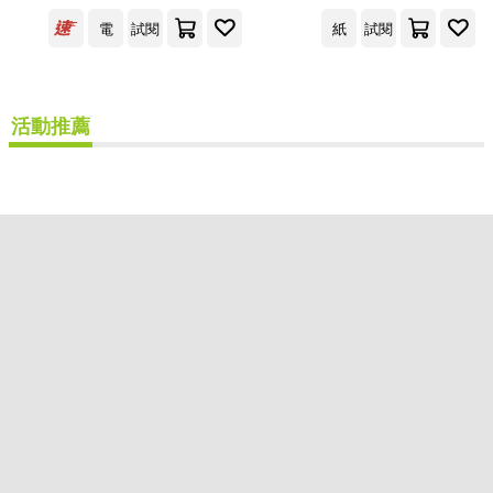
出版社
(可複選)
電
試閱
紙
試閱
皇冠(2)
活動推薦
配送方式
(可複選)
可超商取貨(1)
可海外宅配(1)
可港澳店取(1)
可新加坡店取(1)
可菲律賓店取(1)
重新設定
確認