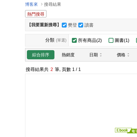
博客來
搜尋結果
熱門搜尋
【我要重新搜尋】
樊登
讀書
分類
所有商品(2)
圖書(1)
(單選)
日期
價格
綜合排序
熱銷度
搜尋結果共
2
筆, 頁數
1
/ 1