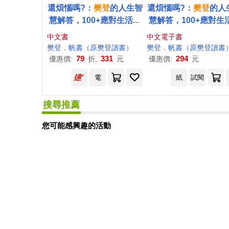
還煩惱嗎?：
樊登
的人生智
還煩惱嗎?：
樊登
的人
慧解答，100+應對生活、
慧解答，100+應對生
突破思考困局的清醒指南
突破思考困局的清醒
中文書
中文電子書
(電子書)
樊登
．
帆
書
（
原
樊登
讀書
）
樊登
．
帆
書
（
原
樊登
讀書
79
331
294
優惠價:
折,
元
優惠價:
元
電
紙
試閱
搜尋推薦
您可能感興趣的活動