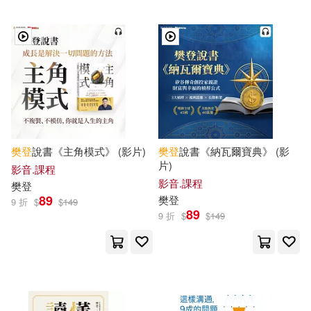
樊登
說書《主角模式》 (影片)
樊登
說書《納瓦爾寶典》 (影
片)
影音.課程
影音.課程
樊登
89
樊登
9 折
$
$
149
89
9 折
$
$
149