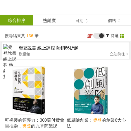
搜
尋
分類
綜合排序
熱銷度
日期
價格
(單選)
結
搜尋結果共
136
筆
篩選
圖書(81)
所有商品(136)
果
樊登說書 線上課程 熱銷66折起
旗艦館
立刻前往
電子書(17)
有聲書(38)
篩
選
展開
作者
(可複選)
樊登(100)
樊登·帆書團隊(17)
可複製的領導力：300萬付費會
低風險創業：
樊登
的創業6大心
員推崇，
樊登
的九堂商業課
法
帆書團隊(14)
李小萌(4)