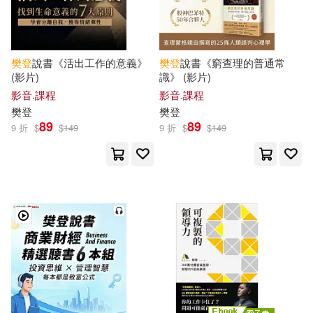
樊登
說書《活出工作的意義》
樊登
說書《窮查理的普通常
(影片)
識》 (影片)
影音.課程
影音.課程
樊登
樊登
89
89
9 折
$
$
149
9 折
$
$
149