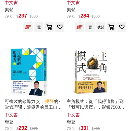
中文書
中文書
樊登
樊登
237
284
樊登·樊登讀書團隊(4)
79 折
$
$
300
展開
79 折
$
$
360
電
電
試閱
樊登讀書(4)
出版社
(可複選)
樊登，帆書團隊(4)
金鉑(3)
全曜(38)
李蕾(2)
江蘇鳳凰文藝出版社(17)
樊登．帆書（原樊登讀書）(2)
晴好出版(14)
平安文化(7)
展開
可複製的領導力(2)：
樊登
的7
主角模式：從「我得這樣」到
路一鳴(2)
任啟發(1)
堂管理課，讓優秀的員工自己
「我可以選擇」，影響7500萬
中信出版社(6)
長出來
人的成長祕密
中文書
中文書
配送方式
(可複選)
樊登
樊登
夏磊(1)
樊登貴(1)
292
331
79 折
$
$
370
79 折
$
$
420
北京聯合出版公司(6)