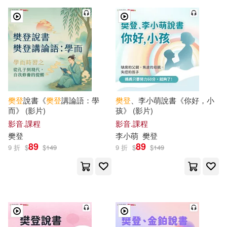
樊登
說書《
樊登
講論語：學
樊登
、李小萌說書《你好，小
而》 (影片)
孩》 (影片)
影音.課程
影音.課程
樊登
李小萌
樊登
89
89
9 折
$
$
149
9 折
$
$
149