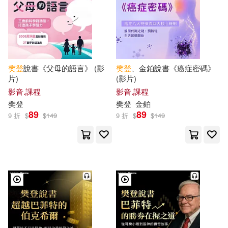
樊登
說書《父母的語言》 (影
樊登
、金鉑說書《癌症密碼》
片)
(影片)
影音.課程
影音.課程
樊登
樊登
金鉑
89
89
9 折
$
$
149
9 折
$
$
149