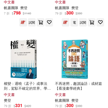
讀
中文書
中文書
帆書團隊
樊登
帆書團隊
樊登
798
300
7 折
$
$
1140
79 折
$
$
380
試閱
電
試閱
權變：通曉《孟子》成事法
不再迷惘，趣讀論語：成材篇
則，駕馭不確定的世界。學會
【看漫畫學經典】
權變，掌握成功的關鍵!
中文書
中文書
樊登
帆書團隊
樊登
331
300
79 折
$
$
420
79 折
$
$
380