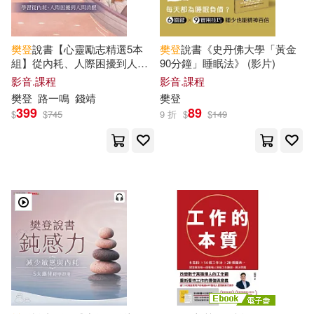
樊登
說書【心靈勵志精選5本
樊登
說書《史丹佛大學「黃金
組】從內耗、人際困擾到人間
90分鐘」睡眠法》 (影片)
清醒 (影片)
影音.課程
影音.課程
樊登
路一鳴
錢靖
樊登
399
89
$
$
745
9 折
$
$
149