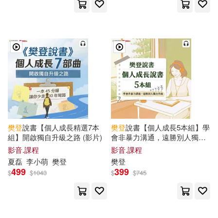
樊登
說書【個人成長精選7本
樊登
說書【個人成長5本組】學
組】開啟獨自升級之路 (影片)
會非暴力溝通，遠勝別人獨自
升級 (影片)
影音.課程
影音.課程
夏磊
李小萌
樊登
樊登
499
399
$
$
1043
$
$
745