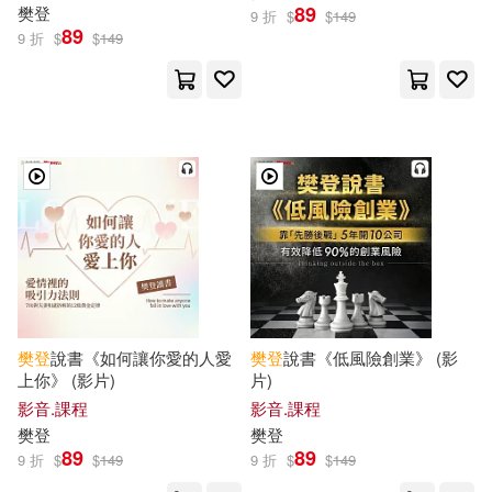
89
樊登
9 折
$
$
149
89
9 折
$
$
149
樊登
說書《如何讓你愛的人愛
樊登
說書《低風險創業》 (影
上你》 (影片)
片)
影音.課程
影音.課程
樊登
樊登
89
89
9 折
$
$
149
9 折
$
$
149