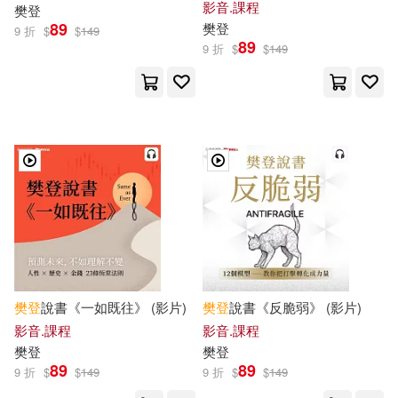
影音.課程
樊登
89
樊登
9 折
$
$
149
89
9 折
$
$
149
樊登
說書《一如既往》 (影片)
樊登
說書《反脆弱》 (影片)
影音.課程
影音.課程
樊登
樊登
89
89
9 折
$
$
149
9 折
$
$
149