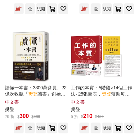
可超商取貨(81)
電
試閱
電
試閱
樊登，向麗（主編）(1)
中國友誼出版公司(5)
可海外宅配(81)
王青雲(1)
錢婧(1)
人民郵電出版社(5)
先覺(5)
可港澳店取(80)
錢靖(1)
韓芳(1)
三采(4)
台海出版社(4)
可新加坡店取(80)
黃振祥(1)
機械工業出版社(4)
可菲律賓店取(80)
（美）斯蒂芬·P.羅賓斯(1)
讀懂一本書：3300萬會員、22
工作的本質：5階段×14個工作
采實文化(4)
億次收聽「
樊登
讀書」創始人
法×28張圖表，
樊登
幫助每一
知識變能力的祕密完整公開
個職場人突破工作難關、解決
中文書
中文書
（美）菲利普·L.亨塞克(1)
問題(隨書送
樊登
工作思考框架
電子書
(可複選)
樊登
樊登
國際文化出版公司(3)
金尉(3)
隨行本、親筆專屬信)
300
210
79 折
$
$
380
5 折
$
$
420
（美）金伯莉·布雷恩(1)
適合手機平板閱讀(12)
電
試閱
電
試閱
南方出版社(2)
台灣東販(2)