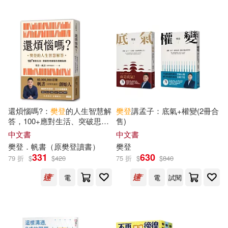
適合平板閱讀(5)
同心出版社(2)
九州出版社(1)
免費電子書(1)
天津人民出版社(1)
海南出版社(1)
科學出版社(1)
其他
(可複選)
高等教育出版社(1)
還煩惱嗎?：
樊登
的人生智慧解
樊登
講孟子：底氣+權變(2冊合
現在可購買商品(101)
答，100+應對生活、突破思考
售)
困局的清醒指南
中文書
中文書
樊登
．帆書（原
樊登
讀書）
樊登
作者/演唱/譯/編/繪(134)
331
630
79 折
$
$
420
75 折
$
$
840
電
電
試閱
價格
-
範圍