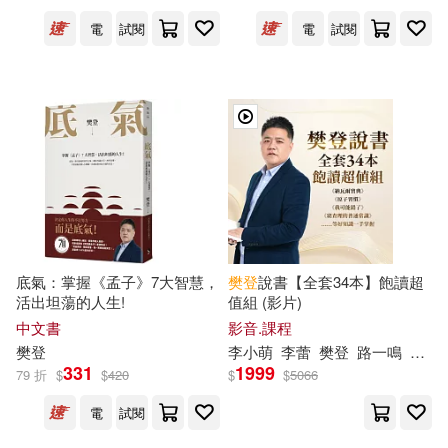
電
試閱
電
試閱
底氣：掌握《孟子》7大智慧，
樊登
說書【全套34本】飽讀超
活出坦蕩的人生!
值組 (影片)
中文書
影音.課程
樊登
李小萌
李蕾
樊登
路一鳴
金鉑
331
1999
79 折
$
$
420
$
$
5066
電
試閱