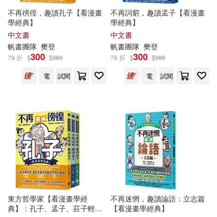
不再徬徨，趣讀孔子【看漫畫
不再詞窮，趣讀孟子【看漫畫
學經典】
學經典】
中文書
中文書
帆書團隊
樊登
帆書團隊
樊登
300
300
79 折
$
$
380
79 折
$
$
380
電
試閱
電
試閱
東方哲學家【看漫畫學經
不再迷惘，趣讀論語：立志篇
典】：孔子、孟子、莊子輕鬆
【看漫畫學經典】