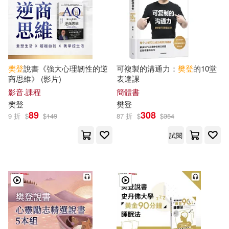
樊登
說書《強大心理韌性的逆
可複製的溝通力：
樊登
的10堂
商思維》 (影片)
表達課
影音.課程
簡體書
樊登
樊登
89
308
9 折
$
$
149
87 折
$
$
354
試閱