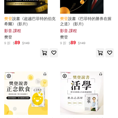
樊登
說書《超越巴菲特的伯克
樊登
說書《巴菲特的勝券在握
希爾》 (影片)
之道》 (影片)
影音.課程
影音.課程
樊登
樊登
89
89
9 折
$
$
149
9 折
$
$
149