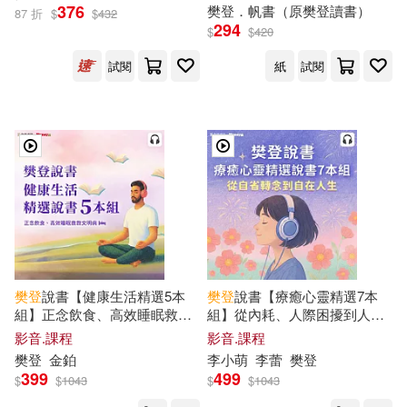
376
樊登
．帆書（原
樊登
讀書）
87 折
$
$
432
294
$
$
420
試閱
紙
試閱
樊登
說書【健康生活精選5本
樊登
說書【療癒心靈精選7本
組】正念飲食、高效睡眠救救
組】從內耗、人際困擾到人間
文明病 (影片)
清醒 (影片)
影音.課程
影音.課程
樊登
金鉑
李小萌
李蕾
樊登
399
499
$
$
1043
$
$
1043