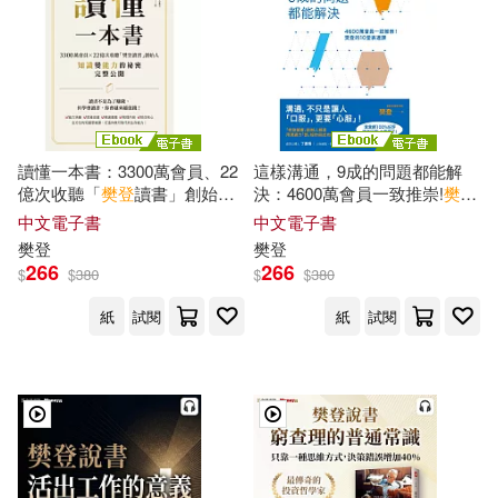
讀懂一本書：3300萬會員、22
這樣溝通，9成的問題都能解
億次收聽「
樊登
讀書」創始人
決：4600萬會員一致推崇!
樊登
知識變能力的祕密完整公開 (電
的10堂表達課【附獨家序文】
中文電子書
中文電子書
子書)
(電子書)
樊登
樊登
266
266
$
$
380
$
$
380
紙
試閱
紙
試閱