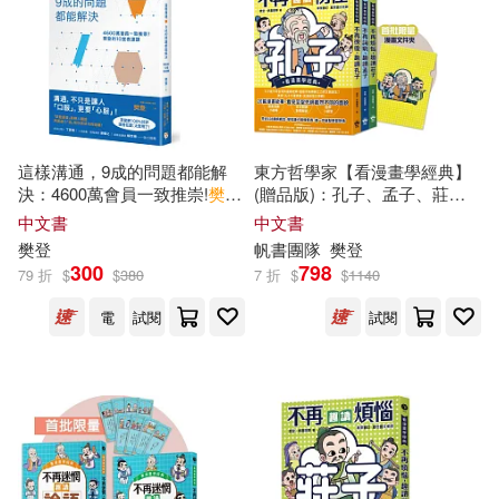
這樣溝通，9成的問題都能解
東方哲學家【看漫畫學經典】
決：4600萬會員一致推崇!
樊登
(贈品版)：孔子、孟子、莊子
的10堂表達課
輕鬆讀【限量贈漫畫文件夾】
中文書
中文書
(全套三本)
樊登
帆書團隊
樊登
300
798
79 折
$
$
380
7 折
$
$
1140
電
試閱
試閱