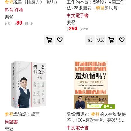
樊登
說書《鈍感力》 (影片)
工作的本質：5階段×14個工作
法×28張圖表，
樊登
幫助每一
影音.課程
個職場人突破工作難關、解決
中文電子書
樊登
問題(隨書送
樊登
工作思考框架
89
樊登
9 折
$
$
149
隨行本、親筆專屬信) (電子書)
294
$
$
420
紙
試閱
樊登
講論語：學而
還煩惱嗎?：
樊登
的人生智慧解
答，100+應對生活、突破思考
簡體書
困局的清醒指南 (電子書)
中文電子書
樊登