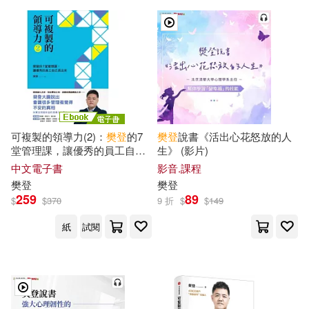
可複製的領導力(2)：
樊登
的7
樊登
說書《活出心花怒放的人
堂管理課，讓優秀的員工自己
生》 (影片)
長出來 (電子書)
中文電子書
影音.課程
樊登
樊登
259
89
$
$
370
9 折
$
$
149
紙
試閱