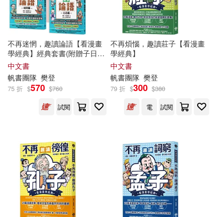
不再迷惘，趣讀論語【看漫畫
不再煩惱，趣讀莊子【看漫畫
學經典】經典套書(附贈子日書
學經典】
籤組)
中文書
中文書
帆書團隊
樊登
帆書團隊
樊登
570
300
75 折
$
$
760
79 折
$
$
380
試閱
電
試閱