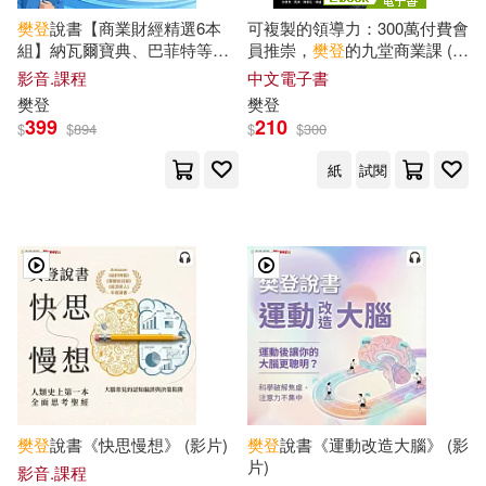
樊登
說書【商業財經精選6本
可複製的領導力：300萬付費會
組】納瓦爾寶典、巴菲特等必
員推崇，
樊登
的九堂商業課 (電
讀經典 (影片)
子書)
影音.課程
中文電子書
樊登
樊登
399
210
$
$
894
$
$
300
紙
試閱
樊登
說書《快思慢想》 (影片)
樊登
說書《運動改造大腦》 (影
片)
影音.課程