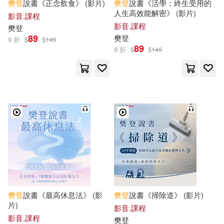
樊登
說書《正念飲食》 (影片)
樊登
說書《活學：終生受用的
人生高效能解密》 (影片)
影音.課程
影音.課程
樊登
89
樊登
9 折
$
$
149
89
9 折
$
$
149
樊登
說書《最高休息法》 (影
樊登
說書《掃除道》 (影片)
片)
影音.課程
影音.課程
樊登