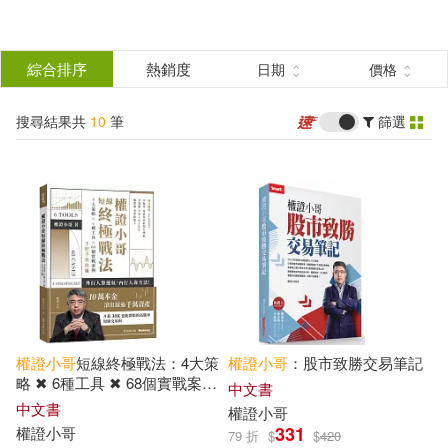
搜
尋
分類
綜合排序
熱銷度
日期
價格
(單選)
結
搜尋結果共
10
筆
篩選
圖書(6)
所有商品(10)
果
雜誌(1)
電子書(3)
篩
選
展開
作者
(可複選)
權證
小哥
短線終極戰法：4大策
權證
小哥
：股市致勝交易筆記
權證小哥(9)
略 ✖ 6種工具 ✖ 68個實戰案
中文書
例，手把手教你賺
中文書
權證
小哥
331
權證
小哥
79 折
$
$
420