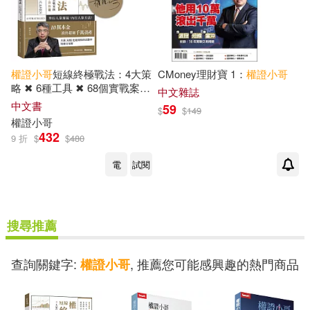
權證
小哥
短線終極戰法：4大策
CMoney理財寶 1：
權證
小哥
略 ✖ 6種工具 ✖ 68個實戰案
中文雜誌
例，手把手教你賺【限量親簽
中文書
59
$
$
149
版】
權證
小哥
432
9 折
$
$
480
電
試閱
搜尋推薦
查詢關鍵字:
, 推薦您可能感興趣的熱門商品
權證小哥