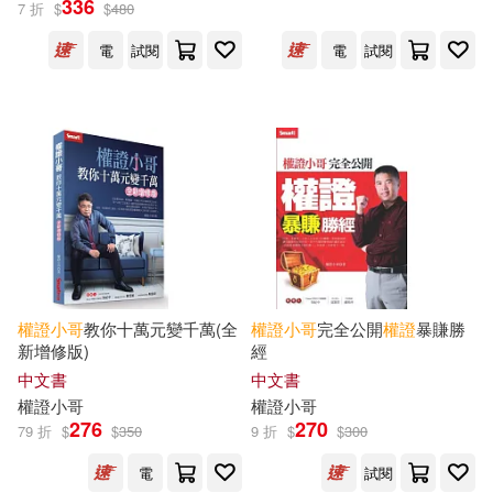
336
7 折
$
$
480
出版社
(可複選)
電
試閱
電
試閱
Smart智富(6)
金尉(4)
配送方式
(可複選)
可超商取貨(7)
可海外宅配(7)
可港澳店取(7)
權證
小哥
教你十萬元變千萬(全
權證
小哥
完全公開
權證
暴賺勝
新增修版)
經
中文書
中文書
可新加坡店取(7)
權證
小哥
權證
小哥
276
270
79 折
$
$
350
9 折
$
$
300
可菲律賓店取(7)
電
試閱