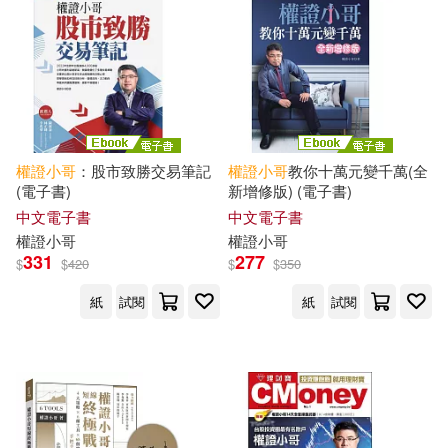
權證
小哥
：股市致勝交易筆記
權證
小哥
教你十萬元變千萬(全
(電子書)
新增修版) (電子書)
中文電子書
中文電子書
權證
小哥
權證
小哥
331
277
$
$
420
$
$
350
紙
試閱
紙
試閱