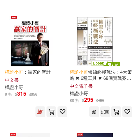
電子書
(可複選)
適合手機平板閱讀(3)
其他
(可複選)
權證
小哥
：贏家的智計
權證
小哥
短線終極戰法：4大策
略 ✖ 6種工具 ✖ 68個實戰案
中文書
現在可購買商品(8)
例，手把手教你賺 (電子書)
中文電子書
權證
小哥
315
權證
小哥
9 折
$
$
350
295
88 折
$
$
480
作者/演唱/譯/編/繪(9)
紙
試閱
價格
-
範圍