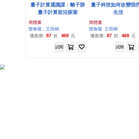
量子計算通識課：離子阱
量子科技如何改變我
量子計算前沿探索
生活
簡體書
簡體書
欒
春陽
，王
雨桐
欒
春陽
王
雨桐
87
469
87
469
優惠價:
折,
元
優惠價:
折,
元
試閱
試閱