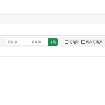
可超取
現在可購買
~
確認