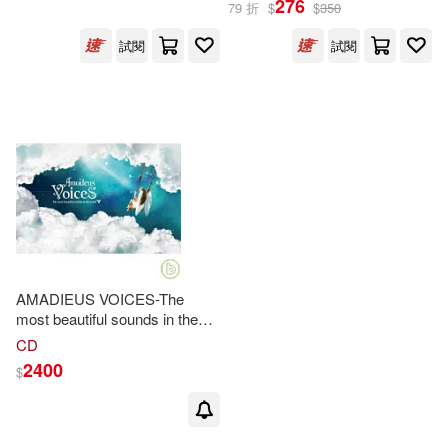
276
79 折
$
$
350
試閱
試閱
出版社
(可複選)
三民(1)
小天下(1)
金革(1)
配送方式
(可複選)
AMADIEUS VOICES-The
most beautiful sounds in the
world (6CD)(全球美聲套裝
CD
可超商取貨(3)
可海外宅配(3)
(6CD精緻盒裝版))
2400
$
可港澳店取(2)