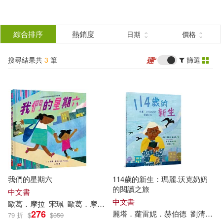
搜
尋
分類
綜合排序
熱銷度
日期
價格
(單選)
結
搜尋結果共
3
筆
篩選
圖書(2)
所有商品(3)
果
影音(1)
篩
選
展開
作者
(可複選)
我們的星期六
114歲的新生：瑪麗.沃克奶奶
歐葛．摩拉(1)
的閱讀之旅
中文書
中文書
歐
葛
．
摩拉
宋珮
歐
葛
．
摩拉
（Oge Mora）
276
麗塔．蘿雷妮．赫伯德
劉清彥
79 折
$
$
350
麗塔．蘿雷妮．赫伯德(1)