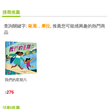
可新加坡店取(3)
搜尋推薦
可菲律賓店取(3)
查詢關鍵字:
, 推薦您可能感興趣的熱門商
歐葛．摩拉
品
其他
(可複選)
現在可購買商品(2)
作者/演唱/譯/編/繪(2)
我們的星期六
價格
-
276
範圍
$
活動推薦