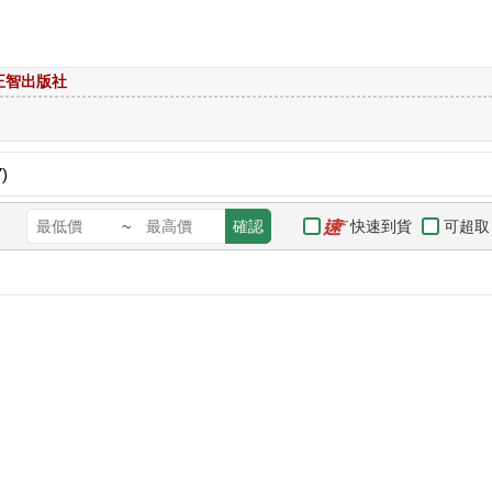
正智出版社
)
快速到貨
可超取
~
確認