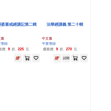
優婆塞戒經講記第二輯
法華經講義 第二十輯
文書
中文書
實導師
平實導師
9
225
9
270
惠價:
折,
元
優惠價:
折,
元
試閱