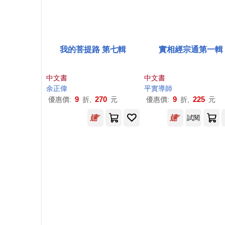
我的菩提路 第七輯
實相經宗通第一輯
中文書
中文書
余
正
偉
平實導師
9
270
9
225
優惠價:
折,
元
優惠價:
折,
元
試閱