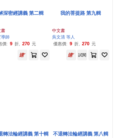
解深密經講義 第二輯
我的菩提路 第九輯
文書
中文書
實導師
吳文清 等人
9
270
9
270
惠價:
折,
元
優惠價:
折,
元
試閱
退轉法輪經講義 第十輯
不退轉法輪經講義 第八輯