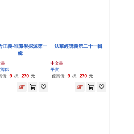
含正義-唯識學探源第一
法華經講義第二十一輯
輯
文書
中文書
實導師
平實
9
270
9
270
惠價:
折,
元
優惠價:
折,
元