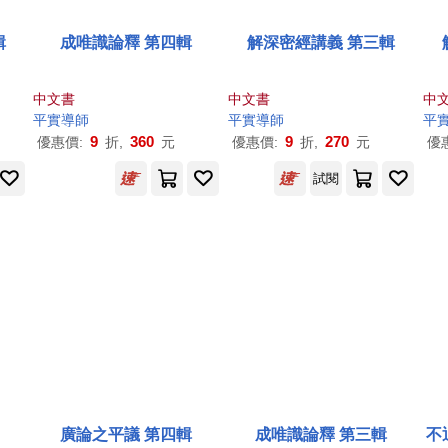
輯
成唯識論釋 第四輯
解深密經講義 第三輯
中文書
中文書
中
平實導師
平實導師
平
9
360
9
270
優惠價:
折,
元
優惠價:
折,
元
優
試閱
廣論之平議 第四輯
成唯識論釋 第三輯
不