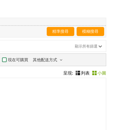
精準搜尋
模糊搜尋
顯示所有篩選
其他配送方式
現在可購買
呈現:
列表
小圖