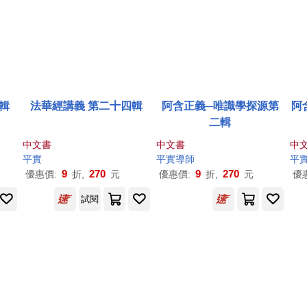
輯
法華經講義 第二十四輯
阿含正義─唯識學探源第
阿
二輯
中文書
中文書
中
平實
平實導師
平
9
270
9
270
優惠價:
折,
元
優惠價:
折,
元
優
試閱