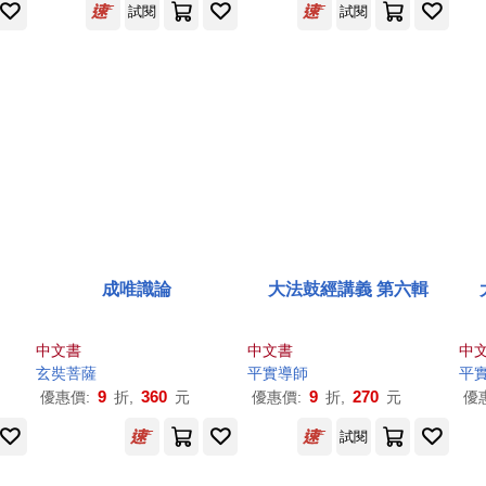
試閱
試閱
成唯識論
大法鼓經講義 第六輯
中文書
中文書
中
玄奘菩薩
平實導師
平
9
360
9
270
優惠價:
折,
元
優惠價:
折,
元
優
試閱