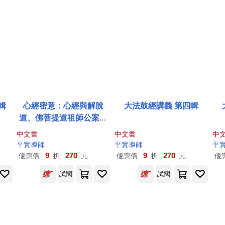
輯
心經密意：心經與解脫
大法鼓經講義 第四輯
道、佛菩提道祖師公案之
關係與密意(再版)
中文書
中文書
中
平實導師
平實導師
平
9
270
9
270
優惠價:
折,
元
優惠價:
折,
元
優
試閱
試閱