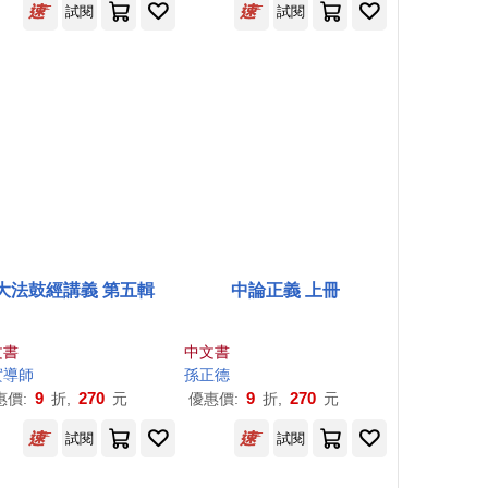
試閱
試閱
大法鼓經講義 第五輯
中論正義 上冊
文書
中文書
實導師
孫正德
9
270
9
270
惠價:
折,
元
優惠價:
折,
元
試閱
試閱