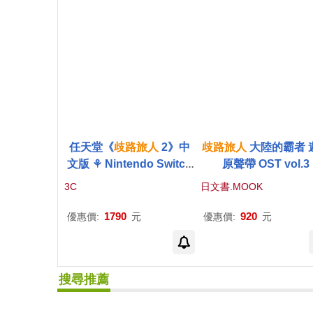
任天堂《
歧路
旅人
2》中
歧路
旅人
大陸的霸者 
文版 ⚘ Nintendo Switch
原聲帶 OST vol.3
⚘ 台灣代理版
3C
日文書.MOOK
1790
920
優惠價:
元
優惠價:
元
搜尋推薦