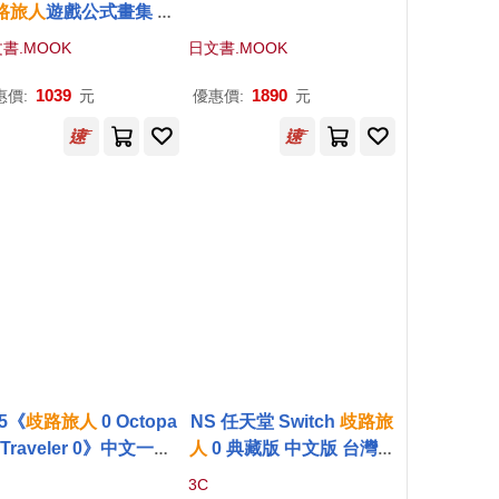
路
旅人
遊戲公式畫集 20
16-2020
書.MOOK
日文書.MOOK
1039
1890
惠價:
元
優惠價:
元
5《
歧路
旅人
0 Octopa
NS 任天堂 Switch
歧路
旅
h Traveler 0》中文一般
人
0 典藏版 中文版 台灣公
版[台灣公司貨]
司貨
3C