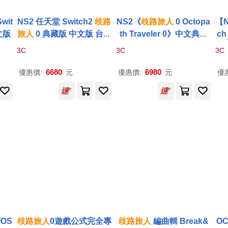
wit
NS2 任天堂 Switch2
歧路
NS2《
歧路
旅人
0 Octopa
【N
文版
旅人
0 典藏版 中文版 台灣
th Traveler 0》中文典藏
ch
公司貨
版[台灣公司貨]
3C
3C
3C
6680
6980
優惠價:
元
優惠價:
元
優
OS
歧路
旅人
0遊戲公式完全專
歧路
旅人
編曲輯 Break&
OC