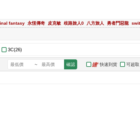
final fantasy
永恆傳奇
皮克敏
歧路旅人0
八方旅人
勇者鬥惡龍
swi
3C(26)
快速到貨
可超取
~
確認