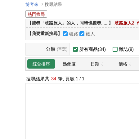
博客來
搜尋結果
熱門搜尋
【搜尋「歧路旅人」的人，同時也搜尋......】
歧路旅人2
【我要重新搜尋】
歧路
旅人
分類
所有商品(34)
雜誌(8)
(單選)
日期
價格
綜合排序
熱銷度
搜尋結果共
34
筆, 頁數
1
/ 1