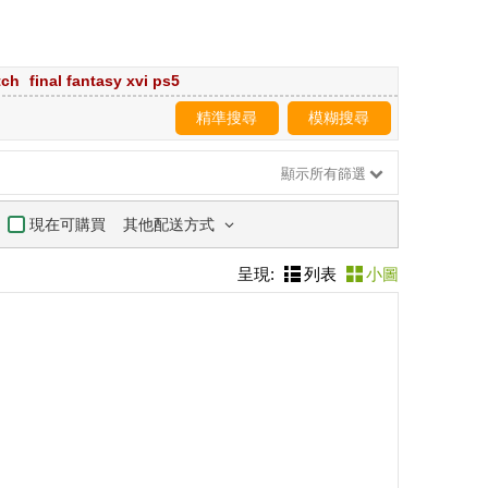
tch
final fantasy xvi ps5
精準搜尋
模糊搜尋
顯示所有篩選
其他配送方式
現在可購買
呈現:
列表
小圖