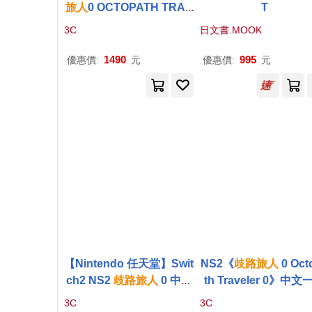
旅人
0 OCTOPATH TRAV
T
ELER 0 中文版
3C
日文書.MOOK
1490
995
優惠價:
元
優惠價:
元
【Nintendo 任天堂】Swit
NS2《
歧路
旅人
0 Oct
ch2 NS2
歧路
旅人
0 中文
th Traveler 0》中文
版
版[台灣公司貨]
3C
3C