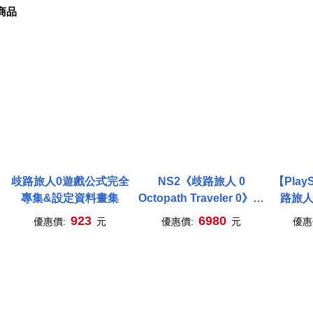
商品
歧路旅人0遊戲公式完全
NS2《歧路旅人 0
【PlayS
專集&設定資料畫集
Octopath Traveler 0》中
路旅人0
文典藏版[台灣公司貨]
TRAV
923
6980
優惠價:
元
優惠價:
元
優惠