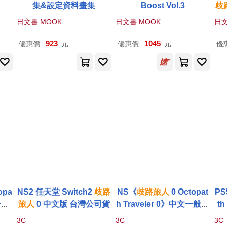
集&設定資料畫集
Boost Vol.3
歧
日文書.MOOK
日文書.MOOK
日文
923
1045
優惠價:
元
優惠價:
元
優
opa
NS2 任天堂 Switch2
歧路
NS《
歧路
旅人
0 Octopat
PS
一般
旅人
0 中文版 台灣公司貨
h Traveler 0》中文一般版
t
[台灣公司貨]
3C
3C
3C