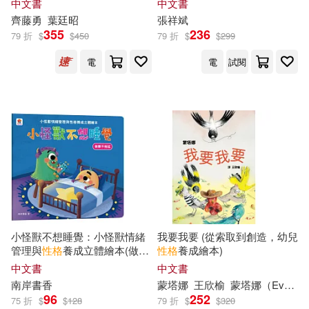
中文書
中文書
性的真實想法!(二版)
場，揭開血型與星座如何塑造
野人(154)
齊藤勇
葉廷昭
張祥斌
你的命運!
355
236
79 折
$
$
450
79 折
$
$
299
Kisaki Myu(30)
北京聯合出版公司(153)
電
電
試閱
Mellow Moon(30)
Ingram(152)
中國就業培訓技術指導中心組織編
寫(30)
浙江少年兒童出版社(152)
中國法制出版社(30)
遼寧美術出版社(151)
全國二級建造師執業資格考試輔導
編寫委員會(30)
大牌出版(150)
小怪獸不想睡覺：小怪獸情緒
我要我要 (從索取到創造，幼兒
管理與
性格
養成立體繪本(做事
性格
養成繪本)
吳由姫(30)
土井モニカ(30)
不拖延)
天下文化(149)
中文書
中文書
南岸書香
蒙塔娜
王欣榆
蒙塔娜（Eva Montanari）
建設工程教育網(30)
96
252
75 折
$
$
128
79 折
$
$
320