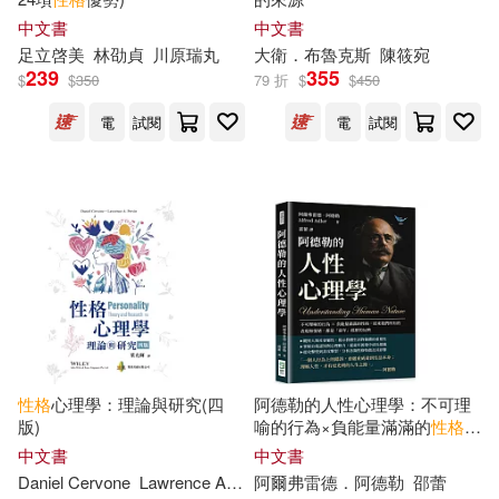
カムカムぴゅっ！(52)
中文書
中文書
中國石化出版社(309)
足立啓美
林劭貞
川原瑞丸
大衛．布魯克斯
陳筱宛
三毛(52)
石塚真一(52)
239
355
$
$
350
79 折
$
$
450
冶金工業出版社(300)
電
試閱
電
試閱
飛樂鳥工作室(51)
人民文學出版社(298)
會計從業資格考試命題研究組(50)
譯林出版社(297)
さくら蒼(48)
中國少年兒童出版社(292)
王秀玲（主編）(48)
北京師範大學出版社(291)
性格
心理學：理論與研究(四
阿德勒的人性心理學：不可理
中華會計網校編著(47)
版)
喻的行為×負能量滿滿的
性格
，
華夏出版社(291)
原來我們所有的表現和情緒，
中文書
中文書
都是「童年」經歷的反映
Daniel Cervone
Lawrence A. Pervin
阿爾弗雷德．阿德勒
葉光輝
邵蕾
伏見つかさ(47)
山口飛翔(47)