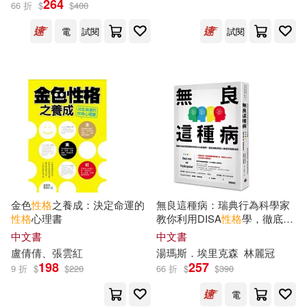
264
66 折
$
$
400
北京科學技術出版社(480)
電
試閱
試閱
克・亞樹(80)
Universal(470)
全國一級建造師執業資格考試用書
編寫委員會(80)
上海人民出版社(467)
（英）喬納森·斯威夫特(75)
長鴻出版社(460)
GLORY QUEST(73)
華中科技大學出版社(459)
YUUKI HB(73)
金色
性格
之養成：決定命運的
無良這種病：瑞典行為科學家
山田社(457)
性格
心理書
教你利用DISA
性格
學，徹底擺
脫病態人格者的暗黑操控(附贈
中文書
中文書
カニトマト(73)
司馬彥(73)
「秒懂DISA
性格
學與病態人格
盧倩倩、張雲紅
湯瑪斯．埃里克森
林麗冠
上海交通大學出版社(450)
的暗黑操縱術!」彩色拉頁)
198
257
9 折
$
$
220
66 折
$
$
390
紺子ゆきめ(73)
電
中國環境科學出版社(447)