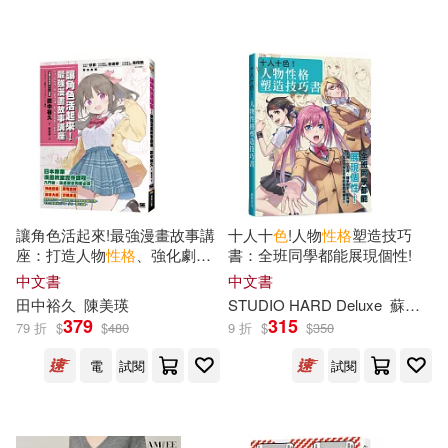
全國衛生專業技術資格考試專家委
員會編寫(72)
立信會計出版社(434)
太宰治(71)
國防工業出版社(426)
（英）斯威夫特(71)
SONY MUSIC(421)
末永萌乃(70)
（德）格林(70)
南京大學出版社(418)
讓角色活起來!最強漫畫故事講
十人十
色
!人物
性格
塑造技巧
座：打造人物
性格
、強化劇情
書：全班同學都能展現個性!
三嶋与夢(69)
山口悟(69)
架構，新手都能駕馭的不敗創
中文書
中文書
作法!
北京理工大學出版社(411)
田中裕久
陳美瑛
STUDIO HARD Deluxe
蘇聖翔
379
315
79 折
$
$
480
9 折
$
$
350
崔鍾雷(69)
ぱららん(68)
商周出版(411)
電
試閱
試閱
法律考試中心(67)
ZERO ONE STYLE.inc(403)