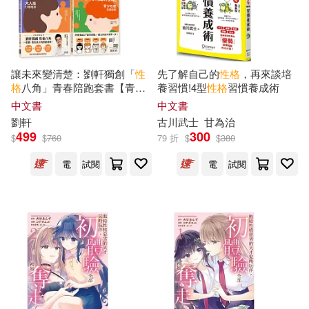
重慶出版社(376)
御巫桃也(62)
湖北美術出版社(370)
醫師資格考試指導用書專家編寫組
讓未來變清楚：劉軒獨創「
性
先了解自己的
性格
，再來談培
編寫(61)
格
八角」青春陪跑套書【青少
養習慣!4型
性格
習慣養成術
武漢大學出版社(366)
年版vs.大人版】
中文書
中文書
九波ヒメヒコ(60)
劉軒
古川武士
甘為治
外語教學與研究出版社(359)
499
300
$
$
760
79 折
$
$
380
全國會計專業技術資格考試命題研
電
試閱
電
試閱
究中心(60)
世一(354)
鳥山明(60)
Kyano-rayu(59)
廣西師範大學出版社(340)
クリムゾン(59)
Neo Media(330)
チェリーズ(59)
華東師範大學出版社(329)