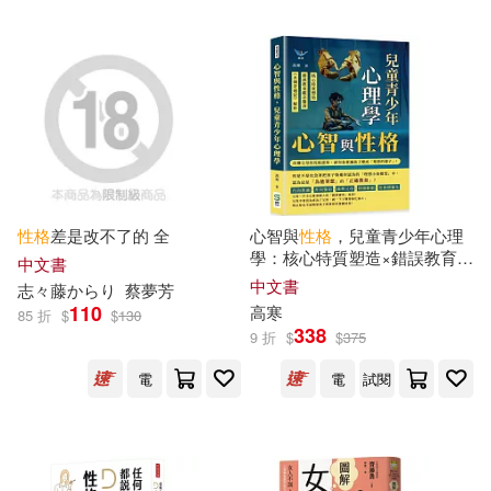
ﾘﾌﾞｰﾄ編集部(36)
ひみの(35)
科學技術文獻出版社(190)
傑克．倫敦(35)
東方出版社(187)
國家執業藥師資格考試輔導用書編
寫組(35)
中南大學出版社(186)
王力(35)
賀銀成(35)
性格
差是改不了的 全
心智與
性格
，兒童青少年心理
寂天(186)
學：核心特質塑造×錯誤教育觀
中文書
念釐清×《木偶奇遇記》解
中文書
志々藤からり
蔡夢芳
Hirosan(34)
NEXT(34)
析……改變父母的死板認知，
110
高寒
Warner Classics(184)
85 折
$
$
130
請勿急著讓孩子變成「理想的
338
9 折
$
$
375
樣子」!
rasu(34)
京橋こより(34)
電
電
試閱
楓書坊(184)
古鐵（主編）(34)
福建科學技術出版社(184)