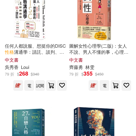
執業資格考試命題研究中心編(34)
西安交通大學出版社(183)
張樂平(34)
Milkyway(178)
Naxos(178)
曲一線（主編）(34)
心靈工坊(178)
任何人都說服、想挺你的DISC
圖解女性心理學(二版)：女人
性格
溝通學：請託、談判、商
不說、男人不懂的事，心理學
編輯部(34)
聊、提案，55招擄獲人心的高
家教你從行為、習慣與
性格
讀
中文書
中文書
陝西師範大學出版社(177)
效說話術
懂女性的真實想法!
吳秀香
Loui
齊藤勇
林雯
268
355
Gwon Gyeoeul(33)
79 折
$
$
340
79 折
$
$
450
中國科學技術出版社(176)
電
試閱
電
カツヲ(33)
坂巻あきむ(33)
金盾出版社(176)
於清峰（主編）(33)
北京工業大學出版社(174)
灌木文化(33)