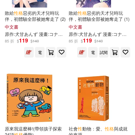
ビッグモーカル(59)
敗給
性格
惡劣的天才兒時玩
敗給
性格
惡劣的天才兒時玩
中國協和醫科大學出版社(327)
伴，初體驗全部被她奪走了 (2)
伴，初體驗全部被她奪走了 (1)
目川文化編輯小組(59)
中文書
中文書
湖南美術出版社(324)
原作:犬甘あんず 漫畫:コナタエル 角色原案:ねいび
曾紓宥
原作:犬甘あんず 漫畫:コナタエル 角色原案:ねいび
119
119
85 折
$
$
140
85 折
$
$
140
飛樂鳥(59)
（日）太宰治(58)
中國礦業大學出版社(323)
電
電
試閱
余良麗(56)
中國計量出版社(312)
國家中醫藥管理局專業技術資格考
試專家委員會(54)
幼福(312)
曹緯浚（主編）(53)
warner music(310)
朱自清(53)
勞動部及職業安全衛生研究所(310)
原來我這麼棒!(帶領孩子探索
社會
性
動物：愛、
性格
與成就
24項
性格
優勢)
的來源