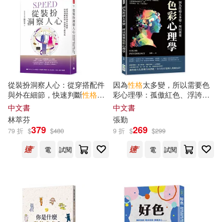
建築考試培訓研究中心組織編寫(17
4)
本週上市新品(597)
電子工業出版社(1201)
幼福編輯部(167)
經濟科學出版社(1119)
電子書
(可複選)
格林兄弟(166)
社會科學文獻出版社(1010)
從裝扮洞察人心：從穿搭配件
因為
性格
太多變，所以需要色
適合手機平板閱讀(4801)
與外在細節，快速判斷
性格
、
彩心理學：孤傲紅色、浮誇黃
本書編委會編(161)
情緒與人際角色
色、嚴肅藍色、被動綠色，分
中文書
中文書
慕客館(938)
析極端情緒的另一面，竟然都
適合平板閱讀(13424)
林萃芬
張勤
是「
色
」字惹的禍?
中華會計網校(148)
379
269
79 折
$
$
480
9 折
$
$
299
北京大學出版社(891)
免費電子書(101)
電
試閱
電
試閱
Milkyway(129)
極楽(126)
中國中醫藥出版社(870)
（德）格林兄弟(122)
其他
(可複選)
世界圖書出版公司北京公司(827)
本書編委會編寫(119)