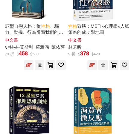
江西教育出版社(174)
衛生專業職稱考試研究專家組(33)
中國建材工業出版社(172)
27型自戀人格：從
性格
、驅
性格
致勝：MBTI×心理學×人脈
陳有亮(33)
韓雪濤(33)
力、動機、行為辨識我們的自
策略的成功學地圖
天地出版社(172)
戀傾向
中文書
中文書
史特林•莫斯利
羅雅涵
陳依萍
林若昕
S-cute(32)
Tomiyama(32)
458
378
79 折
$
$
580
9 折
$
$
420
人民日報出版社(171)
電
電
七草天音(32)
皇冠(170)
交通部運輸研究所(32)
中國三峽出版社(169)
全國一級建造師執業資格考試輔導
編寫委員會(32)
滾石移動(167)
瑞昇(167)
噠噠貓(32)
敖幼祥(32)
湖南文藝出版社(165)