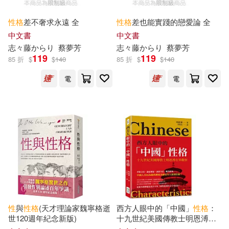
吳春虎，李爍（主編）(40)
性格
差不奢求永遠 全
性格
差也能實踐的戀愛論 全
西南財經大學出版社(232)
中文書
中文書
聖經資源中心(40)
志々藤からり
蔡夢芳
志々藤からり
蔡夢芳
中國輕工業出版社(222)
119
119
85 折
$
$
140
85 折
$
$
140
高梨三葉(40)
電
電
KADOKAWA(220)
（法）儒勒·凡爾納(40)
中國林業出版社(219)
SS-Paradiseガールズ(39)
四川大學出版社(219)
周銳(39)
七緒リヲン(38)
西南交通大學出版社(217)
人類文化編輯部(38)
性
與
性格
(天才理論家魏寧格逝
西方人眼中的「中國」
性格
：
天津大學出版社(215)
世120週年紀念新版)
十九世紀美國傳教士明恩溥在
全國二級建造師執業資格考試用書
華觀察