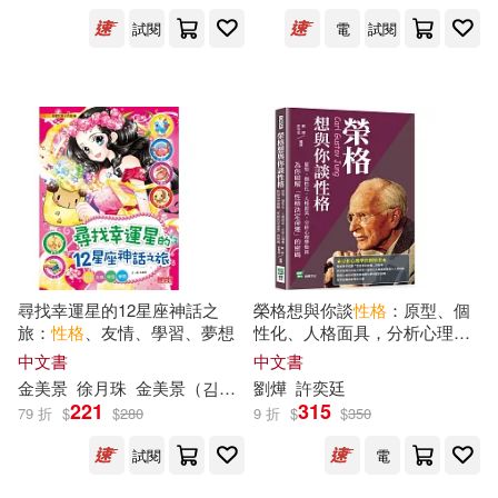
廈門大學出版社(206)
感+候補球員：學會堅持+跳舞
試閱
電
試閱
吧!大衛：培養自信+最好聽的
(德)格林兄弟(36)
故事：沉著冷靜)
Deutsche Grammophon(203)
Re:mimu(36)
Saki(36)
晨星(202)
さとうここ(36)
大連理工大學出版社(201)
北京小紅花圖書工作室(36)
買動漫(201)
尋找幸運星的12星座神話之
榮格想與你談
性格
：原型、個
岡田惠和、国井桂、木村琴々(36)
旅：
性格
、友情、學習、夢想
性化、人格面具，分析心理學
生活‧讀書‧新知三聯書店(196)
始祖為你破解「
性格
決定命
中文書
中文書
運」的密碼
松本夏實(36)
金美景
徐月珠
金美景（김미경）
劉燁
許奕廷
221
315
上海人民美術出版社(193)
79 折
$
$
280
9 折
$
$
350
羅先武（主編）(36)
香草(36)
試閱
電
新世界出版社(192)