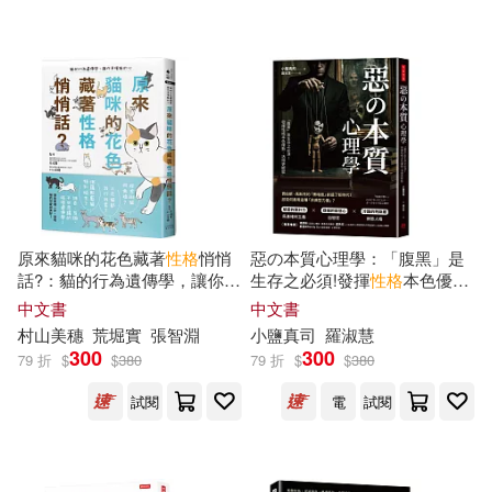
可超商取貨(154315)
鞋包配件(30898)
票券(52)
ケイ・エム・プロデュース(247)
中國建築工業出版社(1958)
可海外宅配(143273)
寵物生活(3763)
山田社日檢題庫小組(247)
東立(1898)
可港澳店取(131269)
玲廊滿藝(124)
故宮精品(4)
MAXING(221)
化學工業出版社(1869)
可新加坡店取(130833)
電子書閱讀器(65)
プレステージ出版(写真集)(203)
原來貓咪的花色藏著
性格
悄悄
惡の本質心理學：「腹黑」是
清華大學出版社(1476)
話?：貓的行為遺傳學，讓你更
生存之必須!發揮
性格
本色優
可菲律賓店取(131680)
懂貓的心
勢，活得更輕鬆
電子書(18227)
有聲書(558)
本書編寫組編(183)
中文書
中文書
人民出版社(1250)
村山美穗
荒堀實
張智淵
小鹽真司
羅淑慧
300
300
79 折
$
$
380
79 折
$
$
380
プレステージ出版（写真集）(182)
上市日期
(可複選)
中國醫藥科技出版社(1236)
試閱
電
試閱
全國衛生專業技術資格考試用書編
寫專家委員會(178)
一個月內上市新品(3202)
MTEX(1205)