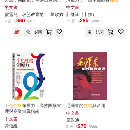
日本寶庫社(93)
鍵!培養心理韌性、樂觀態度和
中文書
中文書
中信出版社(541)
全人精神
蜜雪兒．玻芭教育博士
陳玫妏
莊舒涵（卡姊）
360
285
漂亮家居編輯部(92)
9 折
$
$
400
75 折
$
$
380
法律出版社(531)
電
試閱
電
試閱
笑江南(91)
中國財政經濟出版社(520)
世一文化編輯群(88)
bov(85)
中國經濟出版社(516)
バルタン(85)
台灣東販(516)
田尾裸べっちー(84)
中國政法大學出版社(507)
十
色性格
領導力：高效團隊管
毛澤東的
性格
與命運
田畠裕基(82)
理與商業實戰指南
中文書
經濟管理出版社(486)
中文書
韋政通
270
黃信維
9 折
$
$
300
出品人：騷耳(81)