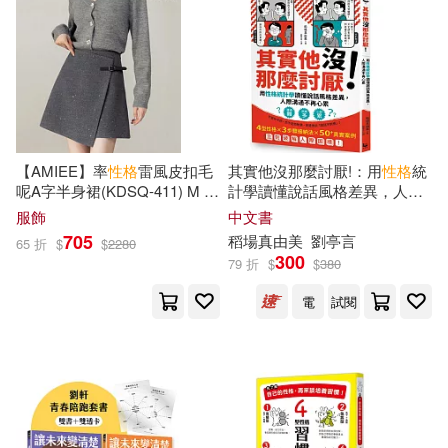
プレステージ出版(66)
遠流(401)
GLAY’z(65)
知識產權出版社(399)
アリスJAPAN電子書籍写真集(65)
人民軍醫出版社(394)
【AMIEE】率
性格
雷風皮扣毛
其實他沒那麼討厭!：用
性格
統
呢A字半身裙(KDSQ-411) M 灰
計學讀懂說話風格差異，人際
世一編輯部(65)
阿瑛(65)
色
溝通不再心累
PRESTIGE(393)
服飾
中文書
705
稻場真由美
劉亭言
全國一級建造師執業資格考試試題
65 折
$
$
2280
300
分析小組(64)
79 折
$
$
380
中國水利水電出版社(390)
電
試閱
十文字青(64)
otuko(63)
中國農業科學技術出版社(387)
（美）卡耐基(63)
河南科學技術出版社(378)
アリスJAPAN公式E-book(62)