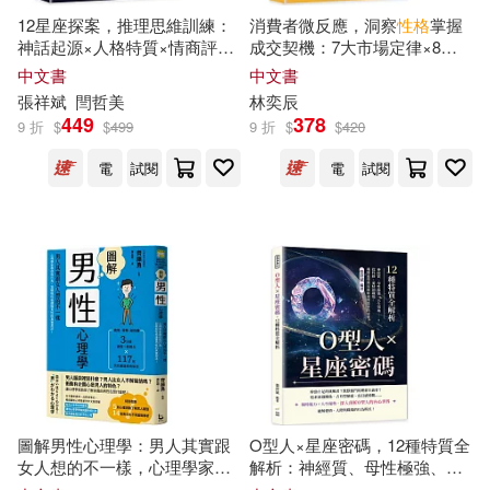
水野美波(32)
白石ガッタ(32)
12星座探案，推理思維訓練：
消費者微反應，洞察
性格
掌握
安徽少年兒童出版社(161)
神話起源×人格特質×情商評比
成交契機：7大市場定律×8種
×謎案推理，從
性格
剖析到邏輯
決策效應×9條誘導法則，將心
中文書
中文書
石地(32)
福山遼子(32)
思維，分析12星座的偵探潛力!
理學用於商場實戰，人人都有
張祥斌
閆哲美
林奕辰
千華駐科技(160)
合適的應對方案
449
378
9 折
$
$
499
9 折
$
$
420
衛生專業技術資格考試研究專家組
(32)
電
試閱
電
試閱
亞升實業(159)
（英）威廉·薩默塞特·毛姆(32)
西北工業大學出版社(157)
HA(31)
かんべあきら(31)
財經錢線文化有限公司(156)
しょごた(31)
獵槍(31)
木馬文化(154)
田磊（主編）(31)
長野雪(31)
圖解男性心理學：男人其實跟
O型人×星座密碼，12種特質全
江西人民出版社(154)
女人想的不一樣，心理學家教
解析：神經質、母性極強、天
青山剛昌(31)
Aikawa(30)
你從行為、習慣與
性格
讀懂男
生領袖……?從
性格
、愛情到職