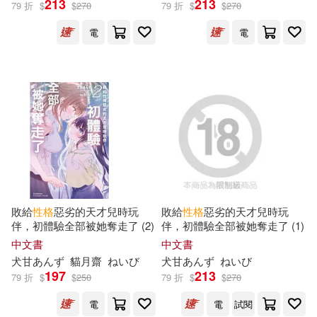
213
213
79 折
$
$
270
79 折
$
$
270
電
電
保健(2772)
設計文具(13433)
本書編寫組(330)
展開
PRESTIGE DIGITAL BOOK SERIE
無印良品(866)
星巴克(43)
S(318)
出版社
(可複選)
日用清潔(1914)
西村惠子(296)
悅文社(5723)
休閒生活(6442)
根華編輯部(286)
科學出版社(3551)
婦幼生活(8770)
中公教育教師資格考試研究院(265)
敗給
性格
惡劣的天才兒時玩
敗給
性格
惡劣的天才兒時玩
伴，初體驗全部被她奪走了 (2)
伴，初體驗全部被她奪走了 (1)
人民衛生出版社(2556)
展開
中文書
中文書
餐廚生活(6596)
田中陽子(261)
TMA(252)
犬甘あんず
貓月齋
ねいび
犬甘あんず
ねいび
機械工業出版社(2246)
197
213
79 折
$
$
250
79 折
$
$
270
配送方式
(可複選)
電子票證(69)
MAX-A(247)
電
電
試閱
人民郵電出版社(1997)