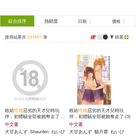
搜
尋
分類
綜合排序
熱銷度
日期
價格
(單選)
結
搜尋結果共
291601
筆
篩選
所有商品(291601)
果
圖書(107151)
影音(4731)
篩
選
雜誌(5921)
售票網(1)
展開
作者
(可複選)
美妝(5423)
服飾(21340)
敗給
性格
惡劣的天才兒時玩
敗給
性格
惡劣的天才兒時玩
家居生活(21619)
美食(574)
本書編委會(437)
伴，初體驗全部被她奪走了 4
伴，初體驗全部被她奪走了 (3)
(完)
中文書
中文書
犬甘あんず
Shaunten
ねいび
犬甘あんず
貓月齋
ねいび
3C(24915)
家電(5330)
吉松由美(387)