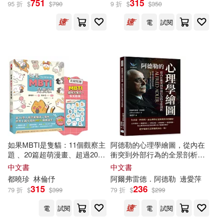
751
315
吉林出版集團有限責任公司(290)
95 折
$
$
790
9 折
$
$
350
東奧會計在線(47)
電
試閱
中華書局(287)
根華(286)
東雨文化編輯部(47)
上海科學技術出版社(284)
理想·宅(47)
田英章(47)
聯經出版公司(284)
全國衛生專業技術資格考試專家委
員會(46)
復旦大學出版社(282)
劉增利（主編）(46)
張海(46)
如果MBTI是隻貓：11個觀察主
阿德勒的心理學繪圖，從內在
中國華僑出版社(277)
題 、20篇超萌漫畫、超過200
衝突到外部行為的全景剖析：
張MBTI貓插畫，帶你輕鬆認識
從早期記憶到成年
性格
，一步
中文書
中文書
Iburo.(45)
LEO(45)
16型人格的思考模式、
性格
差
步了解日常行為的成因
都曉珍
林倫伃
阿爾弗雷德．阿德勒
邊愛萍
吉林美術出版社(277)
異與內心世界!
315
236
79 折
$
$
399
79 折
$
$
299
Tamami Katsura(45)
電
試閱
電
試閱
中央編譯出版社(274)