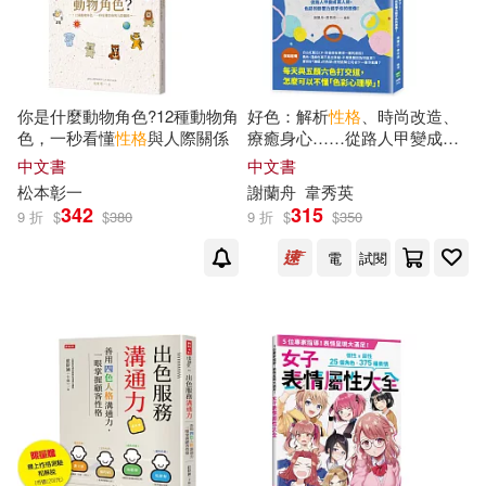
現在可購買商品(145718)
中國人民大學出版社(791)
吳春虎（主編）(113)
價格
-
中國農業出版社(783)
範圍
你是什麼動物角色?12種動物角
好色：解析
性格
、時尚改造、
ENJOY美術創意編輯部(112)
色，一秒看懂
性格
與人際關係
療癒身心……從路人甲變成萬
商務印書館(777)
青文(772)
人迷，色彩的影響力超乎你的
中文書
中文書
想像!
h.m.p(110)
金城宗幸(106)
松本彰一
謝蘭舟
韋秀英
342
315
中國電力出版社(727)
9 折
$
$
380
9 折
$
$
350
A&T(105)
ノ村優介(103)
電
試閱
尖端(716)
時報出版(700)
林勝田(103)
高等教育出版社(670)
飛躍考試輔導中心(103)
TMEplus(659)
メリノ(102)
孫寶文(102)
台灣角川(642)