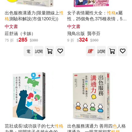
（美）戴爾·卡耐基(101)
出色服務溝通力(限量贈線上
性
女子表情屬性大全：
性格
x屬
中國社會科學出版社(639)
格
測驗和解說(市值1200元))
性，25個角色.375種表情，5位
專家指導!表情呈現大滿足!
中文書
中文書
ホットエンターテイメント(100)
莊舒涵（卡姊）
飛鳥出版
龔亭芬
中國紡織出版社(613)
285
324
75 折
$
$
380
9 折
$
$
360
冴月ゆと(100)
電
試閱
試閱
中國鐵道出版社(607)
大山和佳子(99)
千田晴夫(98)
崧燁文化(586)
醫師資格考試指導用書專家編寫組
(98)
浙江大學出版社(579)
DEEP’S(97)
人民交通出版社(548)
張海（主編）(94)
中國法制出版社(544)
茁壯成長!成功孩子的七大
性格
出色服務溝通力 善用四
色
人格
力量：揭開孩子卓越出色的關
溝通力，一眼掌握顧客
性格