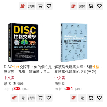
重慶大學出版社(149)
試閱
試閱
愛德少兒(30)
拓樸法考(30)
中國文史出版社(148)
春輝(30)
風車編輯群(30)
三民(147)
PRESTIGE PHOTOGENICS(29)
上海社會科學院出版社(147)
人民法院出版社(29)
北星(147)
三和出版(146)
全國二級建造師執業資格考試試題
DISC
性格
交際學：你的個性是
解讀當代建築大師：5種
性格
，
分析小組(29)
無尾熊、孔雀、貓頭鷹，還是
看懂當代建築的境界(三版)
中央廣播電視大學出版社(146)
老虎?順應人設、發揮才能，成
中文書
中文書
為無往不利的社交之王!
劉鳳祿（主編）(29)
彭潔
李海峰
簡照玲
PAD(143)
338
394
9 折
$
$
375
79 折
$
$
499
孔祥濤（主編）(29)
電
試閱
電
上海科學技術文獻出版社(142)