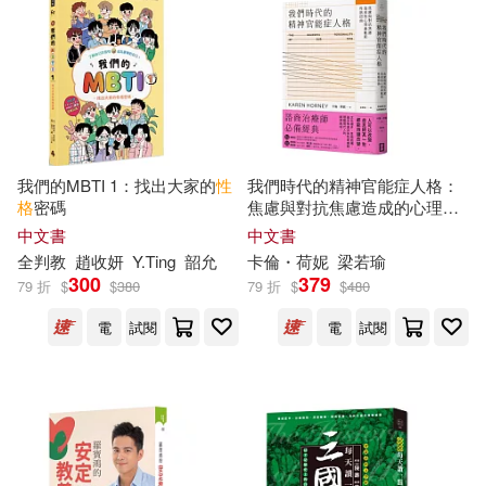
財政部中國財經出版傳媒集團(44)
首都師範大學出版社(256)
TOUKO HINO(43)
北京大學醫學出版社(254)
めたる☆ハニィ(43)
光明日報出版社(250)
我們的MBTI 1：找出大家的
性
我們時代的精神官能症人格：
内山敦司(43)
墨點字帖(43)
格
密碼
焦慮與對抗焦慮造成的心理紊
麥浩斯(250)
亂與
性格
扭曲
中文書
中文書
全判教
趙收妍
Y.Ting
韶允
卡倫・荷妮
梁若瑜
李放鳴(43)
楢山幕府(43)
300
379
79 折
$
$
380
79 折
$
$
480
上海三聯書店(246)
電
試閱
電
試閱
田磊(43)
素人onlyプラム(43)
中國金融出版社(246)
高級衛生專業技術資格考試命題研
究委員會(43)
東雨文化(246)
JAXX(42)
新薫(42)