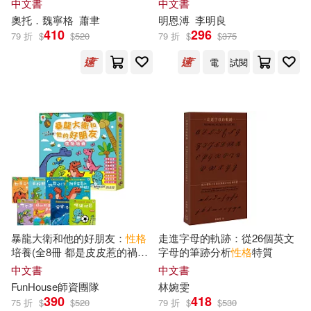
中文書
中文書
編寫委員會(38)
江西美術出版社(215)
奧托．魏寧格
蕭聿
明恩溥
李明良
410
296
79 折
$
$
520
79 折
$
$
375
塗塗貓(38)
交通部運輸研究所(213)
電
試閱
聖才學習網（主編）(38)
同濟大學出版社(213)
（日）赤川次郎(38)
北京航空航天大學出版社(212)
ゆうゆー(37)
專家編寫組(37)
天津人民出版社(211)
庭鳥ヒナコ(37)
中國城市出版社(209)
暴龍大衛和他的好朋友：
性格
走進字母的軌跡：從26個英文
培養(全8冊 都是皮皮惹的禍：
字母的筆跡分析
性格
特質
桑磊（主編）(37)
學會誠實+了不起的妞妞：學會
中文書
中文書
三采(208)
五南(208)
獨立+安安，別怕!：學會勇敢
FunHouse師資團隊
林婉雯
+山的那邊是什麼?：勇於探索
楊文彬（主編）(37)
390
418
75 折
$
$
520
79 折
$
$
530
+誰是蛋蛋的媽媽?：培養責任