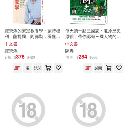
河南美術出版社(245)
赤井丸乃進(42)
禾馬(245)
麥田(244)
風車編輯部(42)
羅寶鴻的安定教養學：蒙特梭
每天讀一點三國志：還原歷史
利、薩提爾、阿德勒，看懂孩
原貌，帶你認識三國人物的真
上海譯文出版社(243)
子內在需求，培養正向、自
正
性格
【附有聲朗讀QR
中文書
中文書
(美)卡耐基(41)
恵広史(41)
信、穩定好
性格
CODE】
羅寶鴻
陳壽
中國人口出版社(243)
378
284
9 折
$
$
420
79 折
$
$
360
本書專家組編(41)
瓊瑤(41)
電
試閱
試閱
九州出版社(243)
美國迪士尼公司(41)
江蘇人民出版社(243)
龍門諒(41)
umou(40)
哈爾濱工業大學出版社(237)
加瀨敦(40)
現代出版社(235)