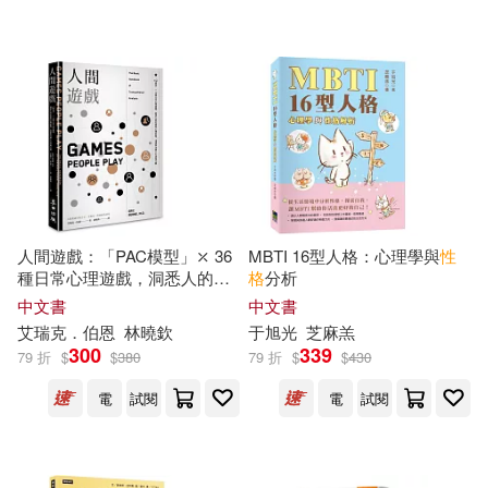
劉釗(45)
孫寶文（編）(45)
双美生活文創(272)
小池直子(45)
蚵仔煎(45)
上海辭書出版社(270)
（美）傑克·倫敦(45)
哈爾濱出版社(264)
中華書局編輯部(44)
東南大學出版社(263)
人間遊戲：「PAC模型」⤫ 36
MBTI 16型人格：心理學與
性
種日常心理遊戲，洞悉人的
性
格
分析
李家友（主編）(44)
格
與心理狀態，迅速和各種人
中文書
中文書
遼寧科學技術出版社(260)
有效地互動〈人際溝通分析之
艾瑞克．伯恩
林曉欽
于旭光
芝麻羔
父艾瑞克.伯恩經典著作〉
300
339
79 折
$
$
380
79 折
$
$
430
海潤陽光編繪(44)
中國青年出版社(258)
電
試閱
電
試閱
漢語大字典編纂處(44)
吉林攝影出版社(256)