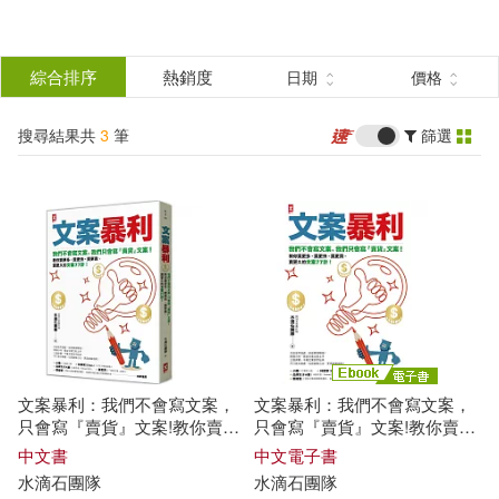
搜
尋
分類
綜合排序
熱銷度
日期
價格
(單選)
結
搜尋結果共
3
筆
篩選
圖書(2)
所有商品(3)
果
電子書(1)
篩
選
展開
作者
(可複選)
文案暴利：我們不會寫文案，
文案暴利：我們不會寫文案，
水滴石團隊(3)
只會寫『賣貨』文案!教你賣更
只會寫『賣貨』文案!教你賣更
多、賣更快、賣更貴、賣更久
多、賣更快、賣更貴、賣更久
中文書
中文電子書
的文案77計!
的文案77計! (電子書)
水
滴石
團隊
水
滴石
團隊