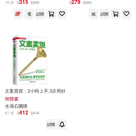
315
279
79 折
$
$
399
$
$
399
出版社
(可複選)
電
試閱
紙
試閱
野人(2)
機械工業出版社(1)
配送方式
(可複選)
可超商取貨(2)
可海外宅配(2)
可港澳店取(2)
文案賣貨：2小時上手,3步用好
簡體書
水
滴石
團隊
可新加坡店取(2)
412
87 折
$
$
474
試閱
可菲律賓店取(2)