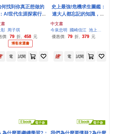
如何找到你真正想做的
史上最強!危機求生圖鑑：
：AI世代生涯探索行動
連大人都忘記的知識，是
指南
該重新認識的時候!
文書
中文書
上
彰
周子琪
今泉忠明
國崎信江
池上
彰
瀧乃美和子
西
79
458
79
379
惠價:
折,
元
優惠價:
折,
元
博客來選書
電
試閱
電
試閱
人為什麼要繼續學習?：
我們為什麼要懷疑?為什麼