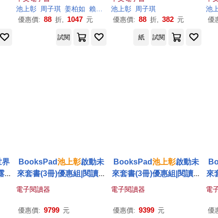
書)
麼要賺錢?為什麼要存
池上
彰
周子琪
姜柏如
賴惠鈴
池上
モドロカ
彰
周子琪
佳奈
池
錢?》+《我們為什麼要懷
88
1047
88
382
優惠價:
折,
元
優惠價:
折,
元
優
疑?為什麼要思考?》 (電
試閱
紙
試閱
子書)
世界
BooksPad
池上
彰
啟動未
BooksPad
池上
彰
啟動未
Bo
露、
來套書(3冊)優惠組|閱讀器
來套書(3冊)優惠組|閱讀器
來
+電子套書+保護殼+白筆
+電子套書+保護殼+黑筆
電子閱讀器
電子閱讀器
電
五月女ケイ子
室木おすし
橫山了一
9799
9399
優惠價:
元
優惠價:
元
優