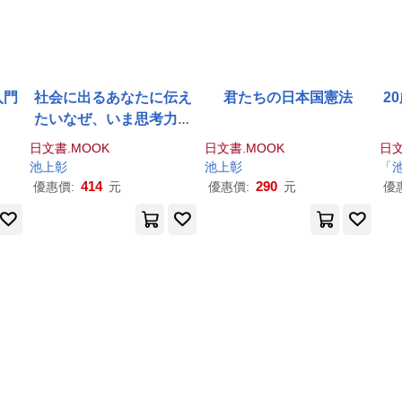
入門
社会に出るあなたに伝え
君たちの日本国憲法
2
たいなぜ、いま思考力が
必要なのか?
日文書.MOOK
日文書.MOOK
日文
池上
彰
池上
彰
「
414
290
優惠價:
元
優惠價:
元
優