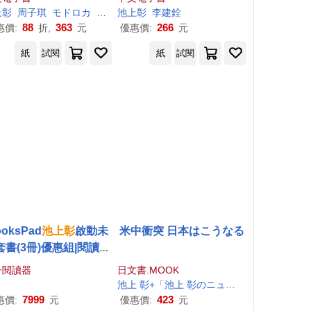
錢理財課 (電子書)
上
彰
周子琪
モドロカ
佳奈
池上
彰
李建銓
88
363
266
惠價:
折,
元
優惠價:
元
紙
試閱
紙
試閱
oksPad
池上
彰
啟動未
米中衝突 日本はこうなる
套書(3冊)優惠組|閱讀器
+電子套書
子閱讀器
日文書.MOOK
池上
彰
+「
池上
彰
のニュースそうだったのか!!」スタッフ
7999
423
惠價:
元
優惠價:
元