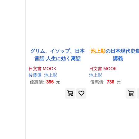
グリム、イソップ、日本
池上
彰
の日本現代史
昔話-人生に効く寓話
講義
日文書.MOOK
日文書.MOOK
佐藤優
池上
彰
池上
彰
396
736
優惠價:
元
優惠價:
元