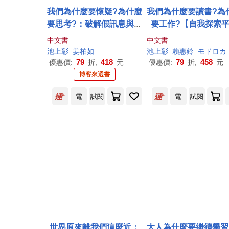
我們為什麼要懷疑?為什麼
我們為什麼要讀書?為
要思考?：破解假訊息與網
要工作?【自我探索
路陷阱，AI世代必備的媒
版】：為了得到幸福
中文書
中文書
體識讀力
望你能好好思考這些
池上
彰
姜柏如
池上
彰
賴惠鈴
モドロカ
79
418
79
458
優惠價:
折,
元
優惠價:
折,
元
博客來選書
電
試閱
電
試閱
世界原來離我們這麼近：
大人為什麼要繼續學習