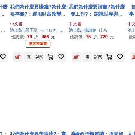
什麼
我們為什麼要賺錢?為什麼
我們為什麼要讀書?為什麼
平裝
要存錢?：運用財富改變未
要工作?： 認識世界與自
事
，希
來，了解世界與自己的金
己，啟動未來無限可能(全
中文書
中文書
中
事
錢理財課
套兩冊)
佳奈
池上
彰
周子琪
モドロカ
佳奈
池上
彰
賴惠鈴
佳奈
池
79
466
75
720
優惠價:
折,
元
優惠價:
折,
元
優
博客來選書
電
試閱
電
試閱
?：
我們為什麼要學表達?：掌
地緣政治輕鬆讀：原來如
大