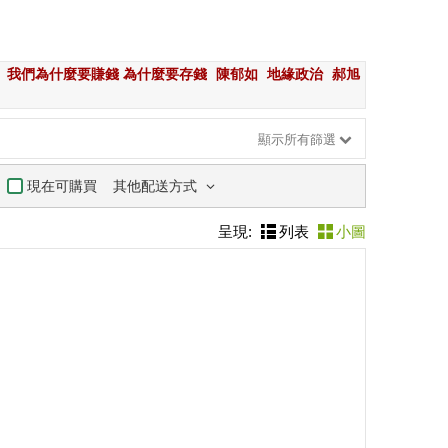
我們為什麼要賺錢 為什麼要存錢
陳郁如
地緣政治
郝旭
顯示所有篩選
其他配送方式
現在可購買
呈現:
列表
小圖