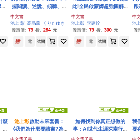
師
池
握閱讀、述說、傾聽、寫
此!全民啟蒙師超強圖解，
跟
何為
作四大能力，讓你有自
60張秒懂全世界!
上
中文書
中文書
中
」
信、受歡迎、打動人心、
自
池上
彰
高品薰
くりたゆき
池上
彰
李建銓
池
更有競爭力(《我們為什麼
79
284
79
300
優惠價:
折,
元
優惠價:
折,
元
優
要讀書?為什麼要工作?》
電
試閱
電
試閱
作者
池上
彰
最新作)
什麼
池上
彰
啟動未來套書：
如何找到你真正想做的
我
】：
《我們為什麼要讀書?為什
事：AI世代生涯探索行動
要
你能
麼要工作?》+《我們為什
指南 (電子書)
來
中文電子書
中文電子書
中