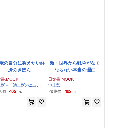
0歳の自分に教えたい経
新・世界から戦争がなく
済のきほん
ならない本当の理由
書.MOOK
日文書.MOOK
上
彰
＋「
池上
彰
のニュースそうだったのか!!」スタッフ
池上
彰
405
482
惠價:
元
優惠價:
元