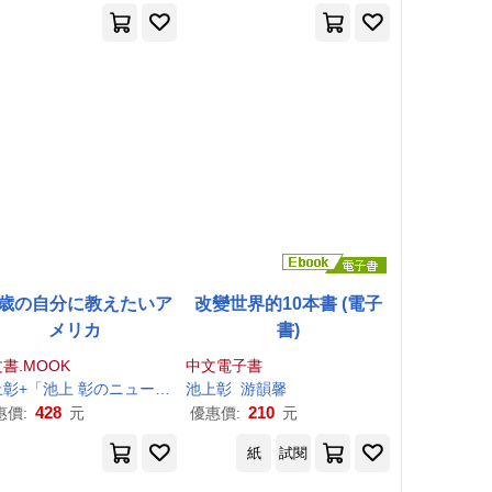
0歳の自分に教えたいア
改變世界的10本書 (電子
メリカ
書)
書.MOOK
中文電子書
上
彰
+「
池上
彰
のニュースそうだったのか!!」スタッフ
池上
彰
游韻馨
428
210
惠價:
元
優惠價:
元
紙
試閱