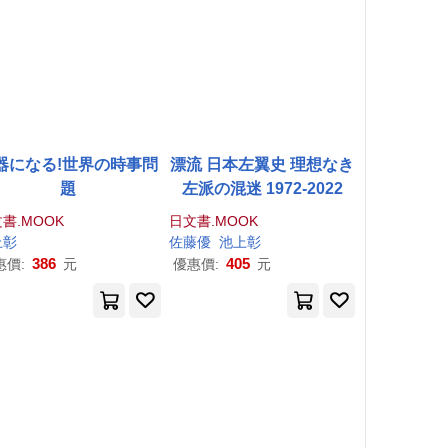
器になる!世界の時事問
漂流 日本左翼史 理想なき
題
左派の混迷 1972-2022
書.MOOK
日文書.MOOK
上
彰
佐藤優
池上
彰
386
405
惠價:
元
優惠價:
元