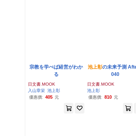
宗教を学べば経営がわか
池上
彰
の未来予測 Afte
る
040
日文書.MOOK
日文書.MOOK
入山章栄
池上
彰
池上
彰
405
810
優惠價:
元
優惠價:
元