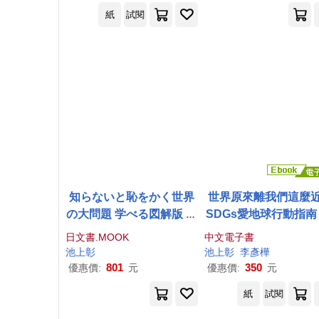
紙
試閱
知らないと恥をかく世界
世界原來離我們這麼
の大問題 学べる図解版 新
SDGs愛地球行動指南 
版
池上
彰
が読む「イスラ
子書)
日文書.MOOK
中文電子書
ム」世界
池上
彰
池上
彰
李彥樺
801
350
優惠價:
元
優惠價:
元
紙
試閱