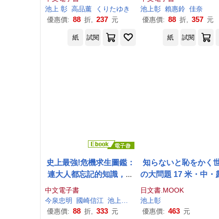
信、受歡迎、打動人心、
好好思考這些事 (電子
池上
彰
高品薰
くりたゆき
池上
彰
賴惠鈴
佳奈
更有競爭力 (電子書)
88
237
88
357
優惠價:
折,
元
優惠價:
折,
元
紙
試閱
紙
試閱
史上最強!危機求生圖鑑：
知らないと恥をかく
連大人都忘記的知識，是
の大問題 17 米・中・
該重新認識的時候! (電子
三極構造の時代
中文電子書
日文書.MOOK
書)
今泉忠明
國崎信江
池上
彰
瀧乃美和子
池上
彰
西龍一
王華懋
88
333
463
優惠價:
折,
元
優惠價:
元