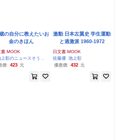
0歳の自分に教えたいお
激動 日本左翼史 学生運動
金のきほん
と過激派 1960-1972
書.MOOK
日文書.MOOK
池上
彰
のニュースそうだったのか!!」スタッフ
佐藤優
池上
彰
池上
彰
423
432
惠價:
元
優惠價:
元