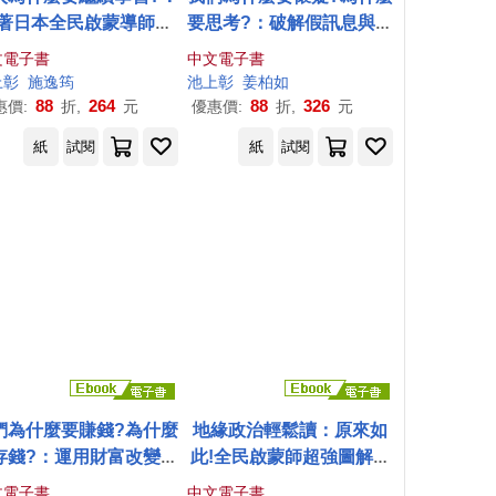
著日本全民啟蒙導師
池
要思考?：破解假訊息與網
彰
，一起探索「如何為
路陷阱，AI世代必備的媒
文電子書
中文電子書
己的生命尋找答案」 (電
體識讀力 (電子書)
上
彰
施逸筠
池上
彰
姜柏如
子書)
88
264
88
326
惠價:
折,
元
優惠價:
折,
元
紙
試閱
紙
試閱
們為什麼要賺錢?為什麼
地緣政治輕鬆讀：原來如
存錢?：運用財富改變未
此!全民啟蒙師超強圖解，
，了解世界與自己的金
60張秒懂全世界! (電子書)
文電子書
中文電子書