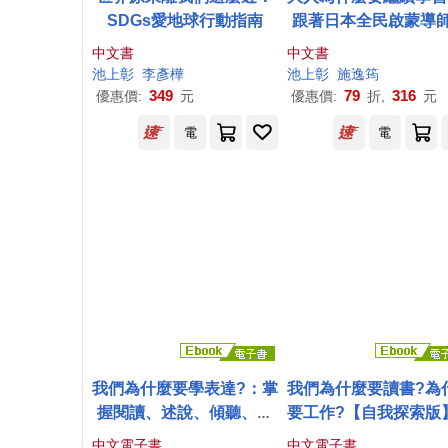
SDGs愛地球行動指南
跟著日本全民啟蒙導
上
彰
， 一起探索「如
中文書
中文書
自己的生命尋找答案
池上
彰
李彥樺
池上
彰
施逸筠
349
79
316
優惠價:
元
優惠價:
折,
元
電
電
我們為什麼要學表達?：掌
我們為什麼要讀書?為
握閱讀、述說、傾聽、寫
要工作?【自我探索版
作四大能力，讓你有自
為了得到幸福，希望
中文電子書
中文電子書