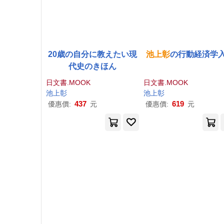
20歳の自分に教えたい現
池上
彰
の行動経済学
代史のきほん
日文書.MOOK
日文書.MOOK
池上
彰
池上
彰
437
619
優惠價:
元
優惠價:
元