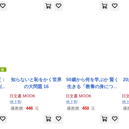
近：
知らないと恥をかく世界
50歳から何を学ぶか 賢く
2
(電
の大問題 16
生きる「教養の身につけ
方」
日文書.MOOK
日文書.MOOK
日文
池上
彰
池上
彰
池
446
450
優惠價:
元
優惠價:
元
優