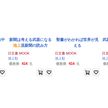
集中
新聞は考える武器になる
聖書がわかれば世界が見
武
池上
流新聞の読み方
える
日文書.MOOK
日文書.MOOK
日文
池上
彰
池上
彰
池
414
414
優惠價:
元
優惠價:
元
優