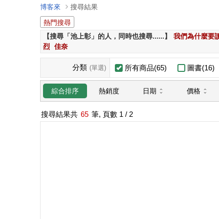
博客來
搜尋結果
熱門搜尋
【搜尋「池上彰」的人，同時也搜尋......】
我們為什麼要
烈
佳奈
分類
所有商品(65)
圖書(16)
(單選)
日期
價格
綜合排序
熱銷度
搜尋結果共
65
筆, 頁數
1
/ 2