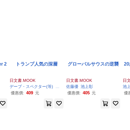
r 2
トランプ人気の深層
グローバルサウスの逆襲
2
日文書.MOOK
日文書.MOOK
日文
デーブ・スペクター(等)
佐藤優
佐藤優
池上
彰
池上
彰
池
409
405
優惠價:
元
優惠價:
元
優