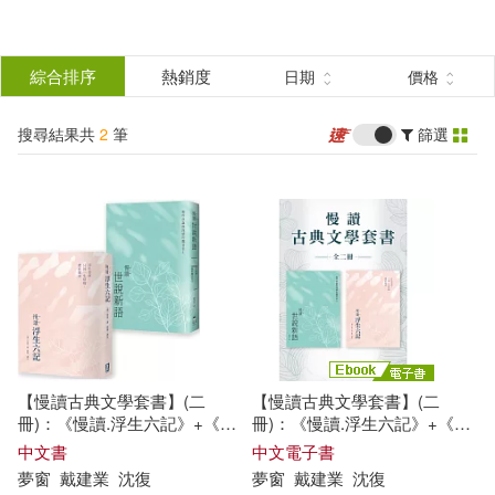
搜
尋
分類
綜合排序
熱銷度
日期
價格
(單選)
結
搜尋結果共
2
筆
篩選
圖書(1)
所有商品(2)
果
電子書(1)
篩
選
展開
作者
(可複選)
【慢讀古典文學套書】(二
【慢讀古典文學套書】(二
夢窗(2)
戴建業(2)
冊)：《慢讀.浮生六記》+《慢
冊)：《慢讀.浮生六記》+《慢
讀.世說新語》
讀.世說新語》 (電子書)
中文書
中文電子書
夢
窗
戴建業
沈復
夢
窗
戴建業
沈復
沈復(2)