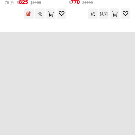
825
770
75 折
$
$
1100
$
$
1100
電
紙
試閱
出版社
(可複選)
啟動文化(2)
配送方式
(可複選)
可超商取貨(1)
可海外宅配(1)
可港澳店取(1)
可新加坡店取(1)
重新設定
確認