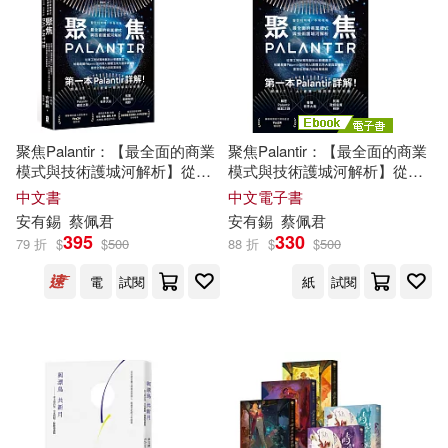
聚焦Palantir：【最全面的商業
聚焦Palantir：【最全面的商業
模式與技術護城河解析】從軍
模式與技術護城河解析】從軍
工神祕獨角獸到AI軟體霸主，
工神祕獨角獸到AI軟體霸主，
中文書
中文電子書
帕蘭泰爾Palantir如何用AI顛覆
帕蘭泰爾Palantir如何用AI顛覆
安有錫
蔡佩君
安有錫
蔡佩君
五
角大廈與華爾街，重塑全球
五
角大廈與華爾街，重塑全球
395
330
79 折
$
$
500
88 折
$
$
500
權力與商業格局
權力與商業格局 (電子書)
電
試閱
紙
試閱