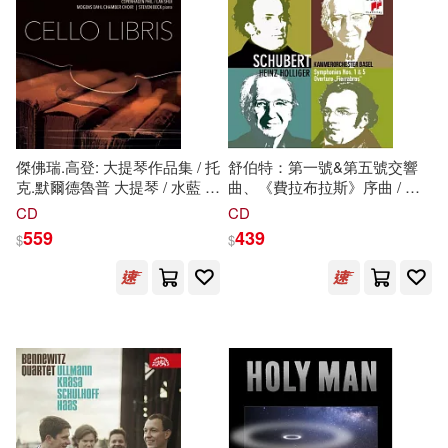
傑佛瑞.高登: 大提琴作品集 / 托
舒伯特：第一號&第五號交響
克.默爾德魯普 大提琴 / 水藍 指
曲、《費拉布拉斯》序曲 / 霍
揮(Cello Libris – works by
利格 & 巴塞爾室內管弦樂團
CD
CD
Geoffrey Gordon / Toke
(Schubert : Symphonies Nos.
559
439
$
$
Moldrup / Lan Shui)
1 & 5, Fierrabras Overture /
Heinz Holliger &
Kammerorchester Basel)