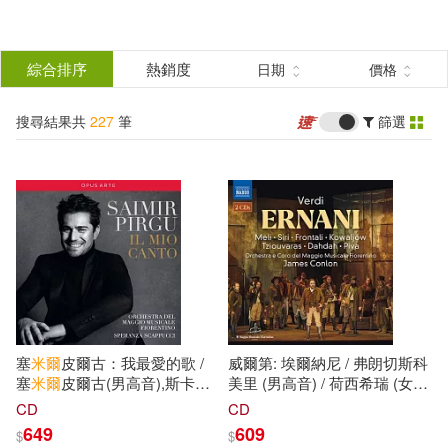
搜
尋
分類
綜合排序
熱銷度
日期
價格
(單選)
結
搜尋結果共
227
筆
篩選
圖書(65)
所有商品(227)
果
影音(111)
雜誌(1)
篩
選
家居生活(11)
美食(1)
展開
作者
(可複選)
3C(7)
家電(5)
保健(1)
塞
米爾
皮爾古：我最愛的歌 /
威爾第: 埃爾納尼 / 弗朗切斯科
設計文具(1)
休閒生活(4)
泰戈爾(10)
（印）泰戈爾(10)
塞
米爾
皮爾古(男高音),斯卡普
美里 (男高音) / 荷西希瑞 (女高
奇(指揮)佛羅倫斯
五月
節管弦
音) / 弗龍塔利 (男中音) / 詹姆
CD
CD
樂團(Saimir Pirgu: Il Mio Canto
斯康倫(指揮) / 佛羅倫斯
五月
音
649
609
$
$
婦幼生活(1)
鞋包配件(5)
傑洛德．杜瑞爾(3)
/ Saimir
樂節合唱團 (2CD)(Verdi: