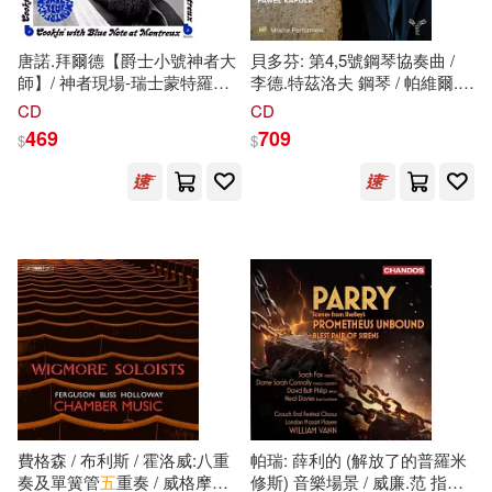
新星出版社(1)
晨光出版社(1)
唐諾.拜爾德【爵士小號神者大
貝多芬: 第4,5號鋼琴協奏曲 /
師】/ 神者現場-瑞士蒙特羅爵
李德.特茲洛夫 鋼琴 / 帕維爾.卡
士音樂節經典名演【AMG-
5
星
普瓦 指揮 / 布拉格愛樂管弦樂
CD
CD
未來出版社(1)
最高評價專輯】(Donald Byrd /
團(Beethoven: Piano
469
709
$
$
Live: Cookin’ with Blue Note at
Concertos Nos. 4 & 5 / Reed
Montreux)
Tetzloff, Pawel Kapula)
民主與建設出版社(1)
江西美術出版社(1)
海鴿(1)
湖南大學出版社(1)
漫遊者文化(1)
環球 Verve(1)
環華館(1)
甘肅文化出版社(1)
費格森 / 布利斯 / 霍洛威:八重
帕瑞: 薛利的 (解放了的普羅米
奏及單簧管
五
重奏 / 威格摩爾
修斯) 音樂場景 / 威廉.范 指揮 /