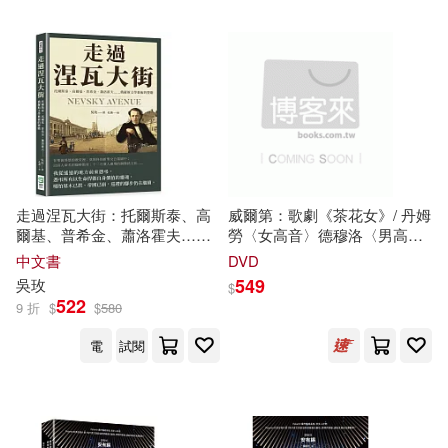
走過涅瓦大街：托爾斯泰、高
威爾第：歌劇《茶花女》/ 丹姆
爾基、普希金、蕭洛霍夫……
勞〈女高音〉德穆洛〈男高
俄羅斯文學藝術的豐贍
音〉
泰
齊耶爾〈男中音〉潘尼
中文書
DVD
西〈次女高音〉普瑞維亞提
549
吳玫
$
〈男中音〉泰斯特〈低男中
522
9 折
$
$
580
音〉DVD(Giuseppe Verdi: La
Traviata / Diana Damrau,
電
試閱
Francesco Demuro, Ludovic
Tézier / Orchestre et chœur de
l’Opéra national de Paris /
Francesco Ivan Ciampa)