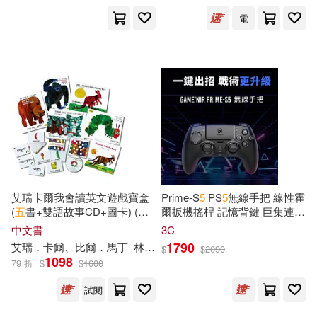
電
艾瑞卡爾我會讀英文遊戲寶盒
Prime-S
5
PS
5
無線手把 線性霍
(
五
書+雙語故事CD+圖卡) (中
爾扳機搖桿 記憶背鍵 巨集連發
英對照)
多平台通用 地平線6 黑
中文書
3C
1790
艾瑞．卡爾、比爾．馬丁
林良、李坤珊、鄭明進
$
$
2090
1098
79 折
$
$
1600
試閱