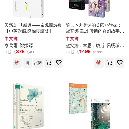
與漂鳥 共新月——泰戈爾詩集
讓吉卜力著迷的英國小說家：
【中英對照.降躁慢讀版】
黛安娜.韋恩.瓊斯的奇幻故事精
選(《巫師霍爾三部曲》+《時
中文書
中文書
空之城》共
五
冊)
泰戈爾
鄭振鐸
黛安娜．韋恩．瓊斯
呂明璇
李
378
1499
9 折
$
$
420
75 折
$
$
1999
電
試閱