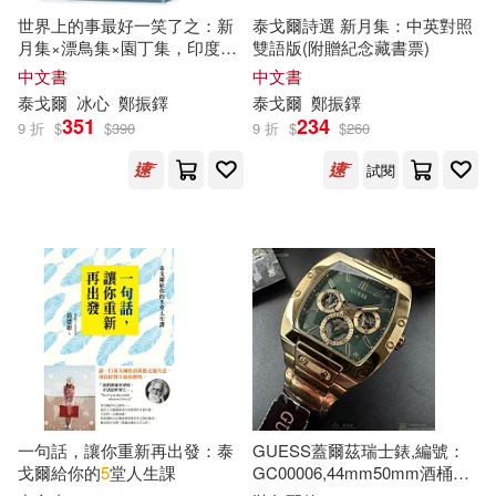
世界上的事最好一笑了之：新
泰戈爾詩選 新月集：中英對照
月集×漂鳥集×園丁集，印度哲
雙語版(附贈紀念藏書票)
人泰戈爾詩作精選
中文書
中文書
泰戈爾
冰心
鄭振鐸
泰戈爾
鄭振鐸
351
234
9 折
$
$
390
9 折
$
$
260
試閱
一句話，讓你重新再出發：泰
GUESS蓋爾茲瑞士錶,編號：
戈爾給你的
5
堂人生課
GC00006,44mm50mm酒桶形
金色精鋼錶殼墨綠色機械鏤空