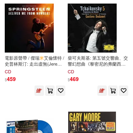
Werba (Ein Musiklehrer) /
Erraught (mezzo-soprano) /
可超商取貨(177)
Gatti, Daniele (conductor) /
Jean-Luc Tingaud (conductor) /
黛安娜．韋恩．瓊斯(2)
Fiorentino Maggio Musicale
RTÉ National Symphony
Deutsche Grammophon(7)
Orchestra (2CD))
Orchestra, Chamber Choir
可海外宅配(166)
Ireland)
（印度）泰戈爾(2)
環球 Blue Note(6)
野人(5)
可港澳店取(147)
（印）拉賓德拉納特·泰戈爾(2)
BIS(4)
EuroArts(4)
電影原聲帶 / 傑瑞
米
艾倫懷特 /
柴可夫斯基: 第五號交響曲、交
可新加坡店取(128)
史普林斯汀: 走出虛無(Jeremy
響幻想曲《黎密尼的弗蘭西斯
（法）伏爾泰(2)
Allen White / Springsteen:
卡》/ 杜達美指揮 / 委內瑞拉玻
上誼文化公司(4)
CD
CD
Deliver Me From Nowhere
利瓦爾青年管弦樂團
可菲律賓店取(149)
459
469
$
$
(Original Motion Picture
(Tchaikovsky: Symphony No
(印度)泰戈爾(1)
Soundtrack))
5, Francesca da Rimini /
商務印書館(4)
Capriccio(3)
Gustavo Dudamel / Venezuela
Simon Bolivar Youth
Britta Teckentrup(1)
電子書
(可複選)
Orchestra)
harmonia mundi(3)
Maria Isabel(1)
適合手機平板閱讀(8)
奇光出版(3)
崧燁文化(3)