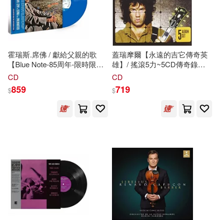
Sanchez Vegara(1)
適合平板閱讀(4)
笛藤(3)
貓頭鷹(3)
[印]泰戈爾(1)
Dynamic(2)
Hyperion(2)
其他
霍瑞斯.席佛 / 獻給父親的歌
蓋瑞摩爾【永遠的吉它傳奇英
(可複選)
【Blue Note-85周年-限時限量
雄】/ 搖滾5力~5CD傳奇錄音
[美]歐文 著 [英]斯旺 等 改寫(1)
藍色彩膠系列】★RVG錄音瑰
套裝典藏[絕版重生最後實體珍
Kings College(2)
Oehms(2)
CD
CD
寶/AMG-
5
星最高評
藏](Gary Moore / 5 Album Set
現在可購買商品(95)
859
719
$
$
《名人的真實故事系列叢書》編寫
價/DownBeat-4星高評名盤/滾
(5CD))
組編(1)
石爵士-4星高評/流行百科全
Profil(2)
三采(2)
書-
5
星最高推薦! (LP唱片)
作者/演唱/譯/編/繪(2)
(Horace Silver / Song For My
厲河(1)
史德奈‧羅森(1)
Father (BN 85 Blue Color V)
中國對外翻譯出版公司(2)
(LP))
價格
-
範圍
唐元洪(1)
唐均(1)
人民出版社(2)
米歇爾‧努里德薩尼(1)
人民文學出版社(2)
米爾頓‧艾瑞克森(1)