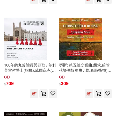
Film Scores) / Gil-Ordonez
(conductor) / Postclassical
Ensemble)
100年的九篇讀經與頌歌 / 菲利
勞斯: 第五號交響曲,懇求,給管
普雷哲爵士(指揮),威爾寇克(指
弦樂團協奏曲 / 葛瑞羅(指揮) /
揮),克里歐貝瑞(指揮)劍橋國王
納什維爾交響樂團(Rouse:
CD
CD
學院合唱團(100 Years of Nine
Symphony No. 5, Supplica,
709
309
$
$
Lessons & Carols / Sir Philip
Concerto for Orchestra /
Ledger(conductor),Willcocks(conductor),Cleobury(conductor)Choi
Nashville Symphony
of King’’s College Cambridge)
Orchestra /
Guerrero(conductor))