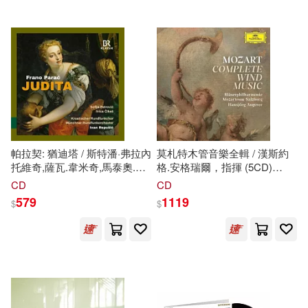
Jose Sibaja, Joseph Alessi /
TRY-X(1)
Paul Jenkins / Derek W.
Hawkes, Steven Brown /
Gilbert Long / Giancarlo
Telarc International(1)
Guerrero / Nashville
Symphony)
Thorofon(1)
warner music(1)
世界圖書出版公司北京公司(1)
帕拉契: 猶迪塔 / 斯特潘·弗拉內
莫札特木管音樂全輯 / 漢斯約
托維奇,薩瓦.韋米奇,馬泰奧.伊
格.安格瑞爾，指揮 (5CD)
萬.拉希奇,安德羅·博亞尼,米斯
(Mozart Complete Wind Music
CD
CD
中信出版社(1)
拉夫.盧契奇 / 慕尼黑廣播管弦
/ Blaserphilharmonie
579
1119
$
$
樂團,伊凡·雷普西奇,克羅埃西
Mozarteum Salzburg (5CD))
亞廣播合唱團
中國社會科學出版社(1)
九州出版社(1)