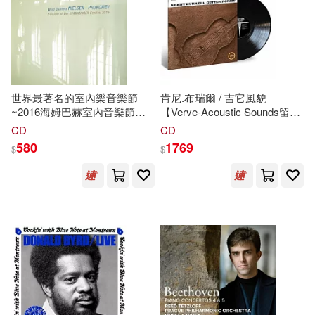
北京聯合出版公司(1)
匯識教育出版社(1)
博樂伯樂(1)
古吳軒出版社(1)
世界最著名的室內樂音樂節
肯尼.布瑞爾 / 吉它風貌
~2016海姆巴赫室內音樂節實
【Verve-Acoustic Sounds留聲
況錄音 尼爾遜與普羅高菲夫的
美學經典昇華系列】
CD
CD
同心出版社(1)
啟思(1)
管樂
五
重奏(Heimbach
★DownBeat-
5
星最高評價 / 滾
580
1769
$
$
Chamber Music Festival /
石爵士-
5
星最高評價 / AMG- 4
Festival Spannungen 2016 ~
星超高評價 (LP黑膠唱片)
國立台灣交響樂團(1)
Nielsen and Prokofiev: Wind
(Kenny Burrell / Guitar
Quintets)
Forms【"Verve-Acoustic
Sounds"】(LP))
外國文學出版(1)
大連理工大學出版社(1)
安徽人民出版社(1)