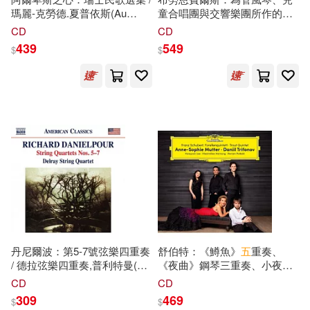
瑪麗-克勞德.夏普依斯(Au
童合唱團與交響樂團所作的協
coeur des Alpes - Volkslieder
奏曲 / 阿布瑞契(指揮)慕尼黑交
CD
CD
aus der Schweiz / Marie-
響樂團,托
爾
策兒童合唱團,艾普
439
549
$
$
Claude Chappuis)
卡娜(管風琴) (CD)(Braunfels:
Concerto for Organ, Boy’s
Choir and Orchestra /
Albrecht(conductor)Munich
Symphony Orchestra,Tolz
Boys’ Choir,Apkalna(organ))
丹尼爾波：第5-7號弦樂四重奏
舒伯特：《鱒魚》
五
重奏、
/ 德拉弦樂四重奏,普利特曼(女
《夜曲》鋼琴三重奏、小夜
高音) (CD)(DANIELPOUR, R.:
曲、聖母頌 / 慕特，小提琴 / 特
CD
CD
String Quartets Nos. 5-7 /
里福諾夫，鋼琴 / 李和玧，中
309
469
$
$
Delray String Quartet,
提琴 / 霍爾儂，大提琴 / 派特