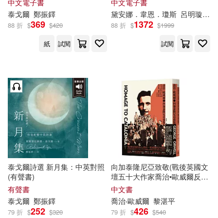
中文電子書
中文電子書
空之城》共
五
冊) (電子書)
泰戈爾
鄭振鐸
黛安娜．韋恩．瓊斯
呂明璇
李
369
1372
88 折
$
$
420
88 折
$
$
1999
紙
試閱
試閱
泰戈爾詩選 新月集：中英對照
向加泰隆尼亞致敬(戰後英國文
(有聲書)
壇五十大作家喬治•歐威爾反極
權主義寫作起點，繁體中文譯
有聲書
中文書
本首度問市)
泰戈爾
鄭振鐸
喬治‧歐威爾
黎湛平
252
426
79 折
$
$
320
79 折
$
$
540