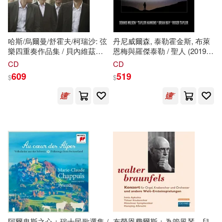
哈斯/烏爾曼/舒霍夫/柯瑞沙: 弦
丹尼威爾森, 泰勒霍金斯, 布萊
樂四重奏作品集 / 貝內維茲四
恩梅與羅傑泰勒 / 聖人 (2019
重奏 (CD)(Ullmann - Krasa -
RSD 七吋LP黑膠唱片)(Dennis
CD
CD
Schulhoff - Haas / Bennewitz
Wilson, Taylor Hawkins, Brian
609
519
$
$
Quartet)
May, Roger Taylor / Holy Man
(Hawkins - May - Taylor -
Wilson Version) b/w Holy Man
(Instrumental))
阿爾卑斯之心：瑞士民歌選集 /
布勞恩費爾斯：為管風琴、兒