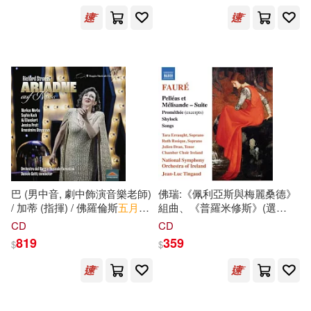
Pirgu(tenor),Scappucci(conductor)Orchestra
Ernani / Francesco Meli
del Maggio Musicale
(tenor), María José Siri
電子書(12)
有聲書(2)
喬治‧歐威爾(3)
李智惠(3)
Fiorentino)
(soprano), Roberto Frontali
展開
(baritone) / James Conlon
(conductor) / Coro del Maggio
Musicale Fiorentino (2CD))
Rabindranath Tagore(2)
出版社
(可複選)
吳玫(2)
安有錫(2)
Warner Classics(16)
朴始連(2)
武田 寸(2)
Naxos(13)
巴 (男中音, 劇中飾演音樂老師)
佛瑞:《佩利亞斯與梅麗桑德》
泰瑞・五月・米爾霍普(2)
/ 加蒂 (指揮) / 佛羅倫斯
五月
音
組曲、《普羅米修斯》(選
樂節管弦樂團 (2CD)(Richard
段)、《夏洛克》與歌曲 / 塔拉
Linfair Records Limited(8)
展開
CD
CD
Strauss: Ariadne auf Naxos /
厄羅特 (女中音) / 吉恩-呂克·坦
819
359
$
$
Krassimira Stoyanova
格 (指揮) / 愛爾蘭RTÉ國家交
艾瑞絲．埃普菲爾(2)
(Ariadne/Prima Donna) /
響樂團,愛爾蘭室內合唱團
SONY MUSIC(8)
配送方式
Sophie Koch (Komponist) /
(Fauré: Pelléas et Mélisande
(可複選)
Jessica Pratt (Zerbinetta), AJ
Suite, Prométhée (Excerpts),
艾瑞．卡爾(2)
Glueckert (Bacchus), Markus
Shylock & Songs / Tara
Universal(8)