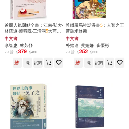
首爾人氣甜點全書：江南‧弘大‧
希臘羅馬神話漫畫
5
：人類之王
林蔭道‧梨泰院‧三清洞
5
大商圈
普羅米修斯
名店，80道最IN甜點食譜全攻
中文書
中文書
略(二版)
李智惠
林芳伃
朴始連
樊姍姍
崔優彬
379
252
79 折
$
$
480
79 折
$
$
320
電
試閱
電
試閱