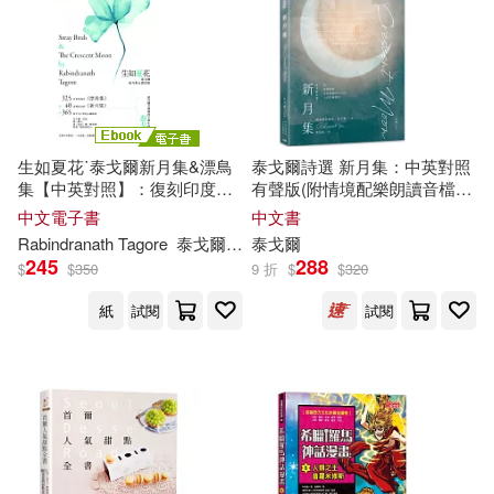
生如夏花˙泰戈爾新月集&漂鳥
泰戈爾詩選 新月集：中英對照
集【中英對照】：復刻印度名
有聲版(附情境配樂朗讀音檔
家彩色插畫|譯者導讀泰戈爾生
QR Code&紀念藏書票)(二版)
中文電子書
中文書
平與作品 (電子書)
Rabindranath Tagore
泰戈爾
鄭振鐸
泰戈爾
245
288
$
$
350
9 折
$
$
320
紙
試閱
試閱