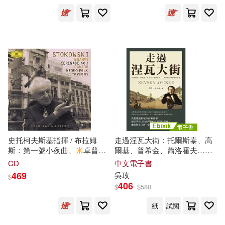
Plitmann(soprano))
科羅，低音提琴(Schubert :
Trout Quintet / Anne-Sophie
Mutter, Daniil Trifonov,
Hwayoon Lee, Maximilian
Hornung, Roman Patkolo)
史托柯夫斯基指揮 / 布拉姆
走過涅瓦大街：托爾斯泰、高
斯：第一號小夜曲、
米
卓普羅
爾基、普希金、蕭洛霍夫……
斯指揮 / 普羅高菲夫：
五
重
俄羅斯文學藝術的豐贍 (電子
CD
中文電子書
奏,Op 39、希伯來主題序曲
書)
469
吳玫
$
(PROKOFIEV: Quintet op.
406
$
$
580
39、Overture on Hebrew
Themes、BRAHMS:
紙
試閱
Serenade No. 1)