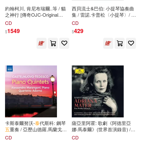
哈爾濱出版社(2)
商周出版(2)
約翰柯川, 肯尼布瑞爾..等 / 貓
西貝流士&巴伯: 小提琴協奏曲
之神行 [傳奇OJC-Original
集 / 雷諾.卡普松〈小提琴〉/ 丹
羅賓德拉納德‧泰戈爾(1)
Jazz Classics系列]- AMG-
5
星
尼爾.哈丁〈指揮〉/ 瑞士羅曼
CD
CD
大溏(2)
大牌出版(2)
高評 / RVG錄音典藏 (LP黑膠
德管弦樂團 (歐洲進口盤)
1549
429
$
$
唱片)(John Coltrane, Kenny
(Sibelius & Barber: Violin
艾丹(1)
艾瑞‧卡爾(1)
Burrell…/ The Cats (OJC titles
Concertos / Renaud Capuçon /
天地出版社(2)
好人出版(2)
[Concord/Craft]) (LP))
Daniel Harding / Orchestre de
la Suisse Romande)
艾瑞．卡爾、比爾．馬丁(1)
東立(2)
遠足文化(2)
謝爾頓(1)
黃德惠(1)
ARTHAUS MUSIK(1)
（丹麥）霍爾堡(1)
ATS(1)
AVI(1)
（意）帕多文尼高·巴卡拉里奧(1)
Aparte(1)
BR Klassik(1)
卡斯泰爾努沃-
泰
代斯科: 鋼琴
薩亞里阿霍: 歌劇《阿德里亞
五
重奏 / 亞歷山德羅.馬蘭戈尼
娜‧馬泰爾》(世界首演錄音) /
（日）木曽秀夫（原著）(1)
(鋼琴) / 阿多諾四重奏
薩隆納，指揮/舊金山交響樂團
CD
CD
Chandos(1)
Craft(1)