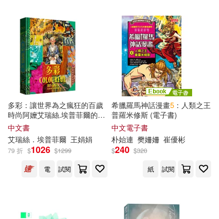
多彩：讓世界為之瘋狂的百歲
希臘羅馬神話漫畫
5
：人類之王
時尚阿嬤艾瑞絲.埃普菲爾的多
普羅米修斯 (電子書)
彩人生
中文書
中文電子書
艾瑞絲．埃普菲爾
王娟娟
朴始連
樊姍姍
崔優彬
1026
240
79 折
$
$
1299
$
$
320
電
試閱
紙
試閱