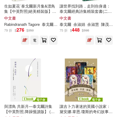
生如夏花˙泰戈爾新月集&漂鳥
讓世界找到路，走到你身邊：
集【中英對照|絕美精裝版】：
泰戈爾經典詩集精裝套書(二
復刻印度名家彩色插畫|譯者導
冊)：《漂鳥集》、《新月集》
中文書
中文書
讀泰戈爾生平與作品
Rabindranath Tagore
泰戈爾
鄭振鐸
泰戈爾
余淑娟
余淑慧
陳茂嘉
276
448
79 折
$
$
350
75 折
$
$
598
電
與漂鳥 共新月—泰戈爾詩集
讓吉卜力著迷的英國小說家：
【中英對照.降躁慢讀版】 (電
黛安娜.韋恩.瓊斯的奇幻故事精
子書)
選(《巫師霍爾三部曲》+《時