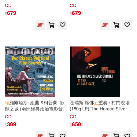
獨奏家合奏團 (SACD)
倫敦莫札特音樂家合奏團
CD
CD
生命潛能(1)
經史子集(1)
(Ferguson, Bliss & Holloway:
(SACD)(Parry: Scenes from
679
679
$
$
Octets / Wigmore Soloists
Shelley’s ’Prometheus
(SACD))
Unbound’ / William Vann,
London Mozart Players
華夏出版社(1)
華文出版社(1)
(SACD))
西苑出版社(1)
瑞
維爾塔斯: 組曲 &柯普蘭: 寂
霍瑞斯.席佛
五
重奏 / 村門現場
靜之城 (兩部經典政治電影音
(180g LP)(The Horace Silver
樂) / 吉爾-奧多涅斯 (指揮) / 後
Quintet ‎/ Doin’ The Thing - At
CD
CD
古典室內樂團(Revueltas:
The Village Gate (180g LP))
309
650
$
$
Redes & Aaron Copland: The
City (Two Classical Political