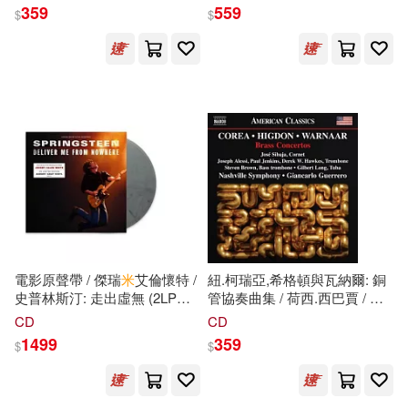
(Castelnuovo-Tedesco: Piano
與合唱團 (2CD)(Kaija Saariaho
359
559
$
$
Quintets / Alessandro
: Adriana Mater / Esa-Pekka
（美）W.歐文(1)
Marangoni (piano) / Quartetto
Salonen (World Premiere
Evidence(1)
Adorno)
Recording) / San Francisco
Symphony (2CD))
（美）伊萬·帕寧(1)
Hodder&Stoughton(1)
（美）李翊雲(1)
Ingram(1)
LAWO Classics(1)
（美）歐文(1)
La Dolce Volta(1)
（英）尼克爾森(1)
Membran(1)
Music & Arts(1)
電影原聲帶 / 傑瑞
米
艾倫懷特 /
紐.柯瑞亞,希格頓與瓦納爾: 銅
史普林斯汀: 走出虛無 (2LP阿
管協奏曲集 / 荷西.西巴賈 / 約
（英）弗雷德里克·科普勒斯頓(1)
斯伯里灰色彩膠)(Jeremy Allen
瑟夫.艾莉西 / 保羅.詹金斯 / 德
CD
CD
Naive Auvidis(1)
OJC(1)
White / Springsteen: Deliver
瑞克·W.·霍克斯.史蒂文.布朗 /
1499
359
$
$
Me From Nowhere (Original
吉爾伯特.朗 / 納許維爾交響樂
（英）阿加莎·克里斯蒂(1)
Motion Picture Soundtrack)
團 / 吉安卡洛.格雷羅
Orchid(1)
Supraphon(1)
(2LP Asbury Grey Vinyl))
(New.Corea, Higdon &
Warnaar: Brass Concertos /