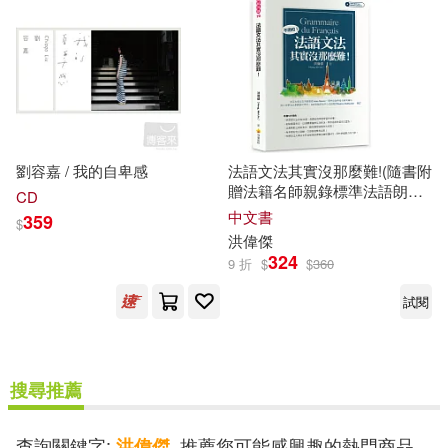
電子書
(可複選)
適合手機平板閱讀(1)
劉容嘉 / 我的自卑感
法語文法其實沒那麼難!(隨書附
其他
(可複選)
贈法籍名師親錄標準法語朗讀
CD
MP3)
中文書
359
$
洪
偉傑
現在可購買商品(7)
324
9 折
$
$
360
試閱
作者/演唱/譯/編/繪(7)
價格
-
範圍
搜尋推薦
查詢關鍵字:
, 推薦您可能感興趣的熱門商品
洪偉傑