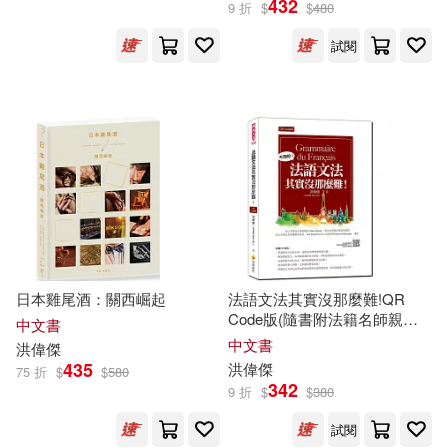
432
9 折
$
$
480
試閱
劉奎麟 Tonic Liu(1)
洪偉傑 Jay Hong(1)
舒宓 Shu Mi(1)
許芸禎 Reina Hsu(1)
高永霈 Pedison Kao(1)
日本雞尾酒：關西崛起
法語文法其實沒那麼難!QR
Code版(隨書附法籍名師親錄
中文書
標準法語朗讀音檔QR Code)
中文書
洪
偉傑
435
洪
偉傑
75 折
$
$
580
出版社
(可複選)
342
9 折
$
$
380
試閱