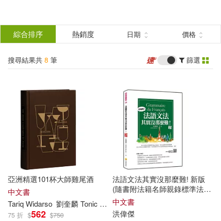
搜
尋
分類
綜合排序
熱銷度
日期
價格
(單選)
結
搜尋結果共
8
筆
篩選
圖書(6)
所有商品(8)
果
影音(1)
電子書(1)
篩
選
展開
作者
(可複選)
亞洲精選101杯大師雞尾酒
法語文法其實沒那麼難! 新版
洪偉傑(4)
陳其華(2)
(隨書附法籍名師親錄標準法語
中文書
朗讀音檔QR Code)
中文書
Tariq Widarso
劉奎麟 Tonic Liu
洪
偉傑
Jay Hong
舒宓 Shu Mi
許
562
洪
偉傑
75 折
$
$
750
Tariq Widarso(1)