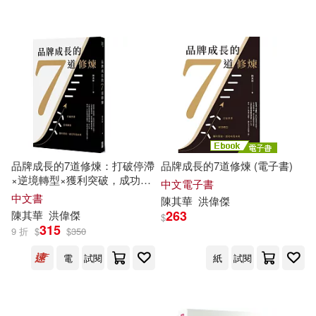
瑞蘭國際(3)
寶鼎(2)
貳五有限公司(2)
亞神音樂(1)
配送方式
(可複選)
可超商取貨(7)
可海外宅配(7)
品牌成長的7道修煉：打破停滯
品牌成長的7道修煉 (電子書)
×逆境轉型×獲利突破，成功布
中文電子書
可港澳店取(7)
局未來
中文書
陳其華
洪
偉傑
263
陳其華
洪
偉傑
$
315
9 折
$
$
350
可新加坡店取(6)
電
試閱
紙
試閱
可菲律賓店取(7)