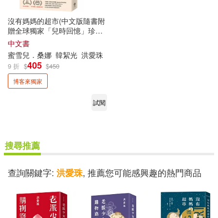
沒有媽媽的超市(中文版隨書附
贈全球獨家「兒時回憶」珍藏
海報)
中文書
蜜雪兒．桑娜
韓絜光
洪
愛珠
405
9 折
$
$
450
博客來獨家
試閱
搜尋推薦
查詢關鍵字:
, 推薦您可能感興趣的熱門商品
洪愛珠