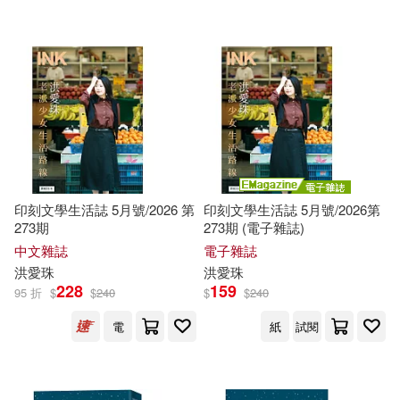
配送方式
(可複選)
可超商取貨(7)
可海外宅配(7)
可港澳店取(7)
可新加坡店取(7)
印刻文學生活誌 5月號/2026 第
印刻文學生活誌 5月號/2026第
273期
273期 (電子雜誌)
可菲律賓店取(7)
中文雜誌
電子雜誌
洪
愛珠
洪
愛珠
228
159
95 折
$
$
240
$
$
240
上市日期
(可複選)
電
紙
試閱
一個月內上市新品(2)