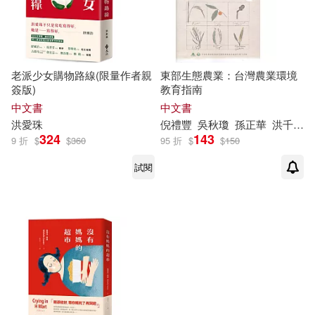
價格
-
範圍
老派少女購物路線(限量作者親
東部生態農業：台灣農業環境
簽版)
教育指南
中文書
中文書
洪
愛珠
倪禮豐
吳秋瓊
孫正華
洪
千惠
324
143
9 折
$
$
360
95 折
$
$
150
試閱