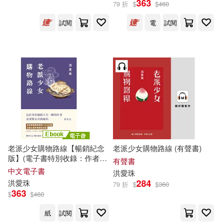
363
79 折
$
$
460
試閱
電
試閱
孫正華(1)
洪千惠(1)
展開
游之穎(1)
潘昶儒(1)
出版社
(可複選)
王孝言(1)
蜜雪兒．桑娜(1)
遠流(4)
二十張出版(3)
郭華仁(1)
印刻文學生活雜誌(2)
老派少女購物路線【暢銷紀念
老派少女購物路線 (有聲書)
版】(電子書特別收錄：作者親
農業部花蓮區農改場(1)
有聲書
題贈語) (電子書)
中文電子書
洪
愛珠
284
洪
愛珠
79 折
$
$
360
鏡好聽(1)
363
$
$
460
紙
試閱