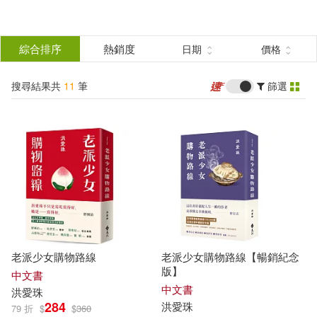
搜
尋
分類
綜合排序
熱銷度
日期
價格
(單選)
結
搜尋結果共
11
筆
篩選
圖書(6)
所有商品(11)
果
雜誌(1)
電子書(3)
篩
選
有聲書(1)
展開
作者
(可複選)
老派少女購物路線
老派少女購物路線【暢銷紀念
洪愛珠(6)
蜜雪兒‧桑娜(2)
版】
中文書
中文書
洪
愛珠
284
洪
愛珠
79 折
$
$
360
倪禮豐(1)
吳秋瓊(1)