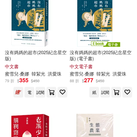
電子書
(可複選)
適合手機平板閱讀(2)
沒有媽媽的超市(2025紀念星空
沒有媽媽的超市(2025紀念星空
適合平板閱讀(1)
版)
版) (電子書)
中文書
中文電子書
蜜雪兒‧桑娜
韓絜光
洪
愛珠
蜜雪兒‧桑娜
韓絜光
洪
愛珠
355
277
79 折
$
$
450
88 折
$
$
450
其他
(可複選)
電
試閱
紙
試閱
現在可購買商品(8)
作者/演唱/譯/編/繪(11)