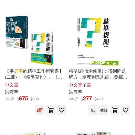
可超商取貨(37)
彭啟明、洪震宇、李咸陽(1)
中央廣播電視大學出版社(1)
可海外宅配(37)
徐慧怡(1)
施百俊(1)
五南(1)
四川文藝出版社(1)
可港澳店取(37)
曾元耀(1)
曾紫庭(1)
國家發展委員會(1)
可新加坡店取(37)
李俊毅(1)
李敏勇(1)
【洪
震宇
的精準工作術套書】
精準提問(增修版)：找到問題
天下文化(1)
(二冊)：《精準寫作》、《精
解方，培養創意思維、發揮專
可菲律賓店取(37)
準提問》
業影響力的16個提問心法 (電
李明璁(1)
林媛玉(1)
中文書
中文電子書
子書)
屏東縣政府文化局(1)
洪
震宇
洪
震宇
675
277
75 折
$
$
900
88 折
$
$
450
栗光(1)
楊家彥(1)
電子書
(可複選)
農業部(1)
鏡好聽(1)
紙
試閱
楊政源(1)
適合手機平板閱讀(10)
長江出版社(1)