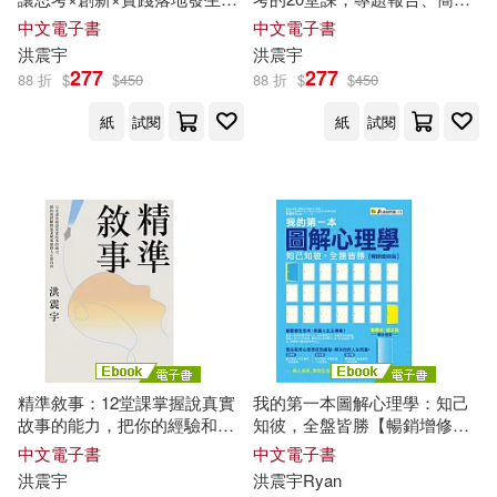
(電子書)
資料、企劃、文案都能精準表
中文電子書
中文電子書
達 (電子書)
洪
震宇
洪
震宇
277
277
88 折
$
$
450
88 折
$
$
450
紙
試閱
紙
試閱
精準敘事：12堂課掌握說真實
我的第一本圖解心理學：知己
故事的能力，把你的經驗和專
知彼，全盤皆勝【暢銷增修
業變成感動人心的內容 (電子
版】 (電子書)
中文電子書
中文電子書
書)
洪
震宇
洪
震宇
Ryan