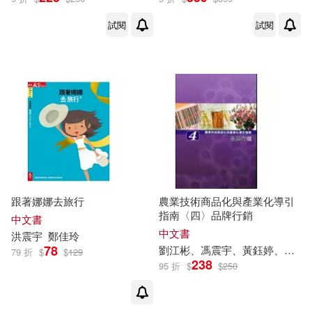
試閱
試閱
跟著娜娜去旅行
農業技術商品化與產業化導引
指南〈四〉品牌行銷
中文書
中文書
洪
震宇
鄭佳玲
78
劉江彬、馮
震宇
、黃鈺婷、黃愛倫、
79 折
$
$
129
238
95 折
$
$
250