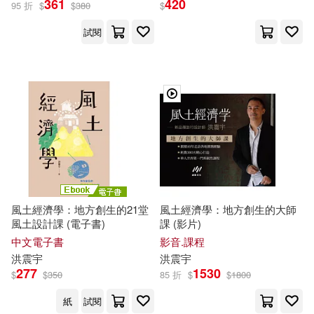
361
420
95 折
$
$
380
$
試閱
風土經濟學：地方創生的21堂
風土經濟學：地方創生的大師
風土設計課 (電子書)
課 (影片)
中文電子書
影音.課程
洪
震宇
洪
震宇
277
1530
$
$
350
85 折
$
$
1800
紙
試閱