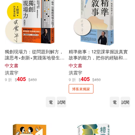
獨創現場力：從問題到解方，
精準敘事：12堂課掌握說真實
讓思考×創新×實踐落地發生
故事的能力，把你的經驗和專
【限量簽名版】
業變成感動人心的內容【獨家
中文書
中文書
親簽版】
洪
震宇
洪
震宇
405
405
9 折
$
$
450
9 折
$
$
450
博客來獨家
電
試閱
電
試閱