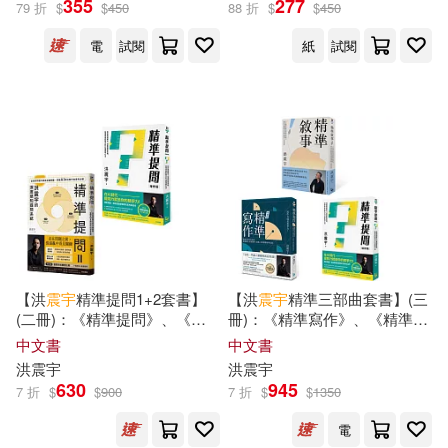
355
277
79 折
$
$
450
88 折
$
$
450
電
試閱
紙
試閱
李咸陽(2)
展開
楊瑪利，陳雅慧，洪震宇等(2)
出版社
(可複選)
洪震宇Ryan(2)
傅怡禎(1)
漫遊者文化(15)
遠流(13)
劉大年(1)
天下雜誌(4)
時報出版(3)
劉江彬、馮震宇、黃鈺婷、黃愛
【洪
震宇
精準提問1+2套書】
【洪
震宇
精準三部曲套書】(三
倫、洪誠孝、林佳蓉(1)
(二冊)：《精準提問》、《精
冊)：《精準寫作》、《精準提
聯經出版公司(3)
遍路文化(3)
展開
準提問2》
問》、《精準敘事》
中文書
中文書
吳懷晨(1)
姚淑儀(1)
洪
震宇
洪
震宇
我識地球村(2)
630
945
7 折
$
$
900
7 折
$
$
1350
配送方式
(可複選)
張卉君(1)
張銘忠(1)
電
中國法制出版社(1)