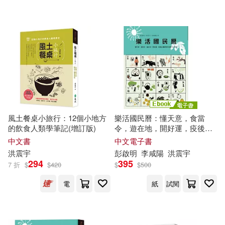
風土餐桌小旅行：12個小地方
樂活國民曆：懂天意，食當
的飲食人類學筆記(增訂版)
令，遊在地，開好運，疫後必
備新時代節氣生活指南(增修新
中文書
中文電子書
版) (電子書)
洪
震宇
彭啟明
李咸陽
洪
震宇
294
395
7 折
$
$
420
$
$
500
電
紙
試閱