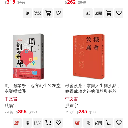
315
262
$
$
450
$
$
349
紙
試閱
紙
試閱
風土創業學：地方創生的25堂
機會效應：掌握人生轉折點，
商業模式課
察覺成功之路的偶然與必然
中文書
中文書
洪
震宇
洪
震宇
355
285
79 折
$
$
450
75 折
$
$
380
電
試閱
電
試閱