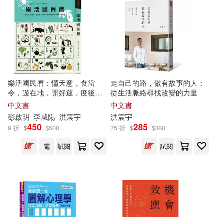
樂活國民曆：懂天意，食當
走自己的路，做有故事的人：
令，遊在地，開好運，疫後必
從生活脈絡尋找改變的力量
備新時代節氣生活指南(增修新
中文書
中文書
版)
彭啟明
李咸陽
洪
震宇
洪
震宇
450
285
9 折
$
$
500
75 折
$
$
380
電
試閱
試閱