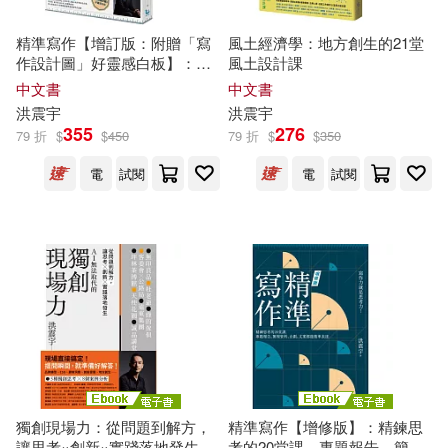
精準寫作【增訂版：附贈「寫
風土經濟學：地方創生的21堂
作設計圖」好靈感白板】：精
風土設計課
鍊思考的20堂課，專題報告、
中文書
中文書
簡報資料、企劃、文案都能精
洪
震宇
洪
震宇
準表達
355
276
79 折
$
$
450
79 折
$
$
350
電
試閱
電
試閱
獨創現場力：從問題到解方，
精準寫作【增修版】：精鍊思
讓思考×創新×實踐落地發生
考的20堂課，專題報告、簡報