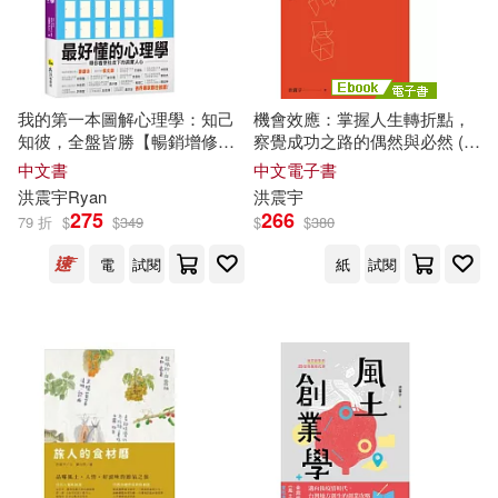
我的第一本圖解心理學：知己
機會效應：掌握人生轉折點，
知彼，全盤皆勝【暢銷增修
察覺成功之路的偶然與必然 (電
版】
子書)
中文書
中文電子書
洪
震宇
Ryan
洪
震宇
275
266
79 折
$
$
349
$
$
380
電
試閱
紙
試閱