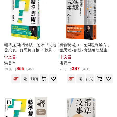
楊瑪利、李明軒、洪震宇等(1)
適合平板閱讀(1)
沈新平，施勇，劉曉群，宋平，欒
震宇，趙文剛等(1)
其他
(可複選)
河凡植(1)
洪德欽(1)
精準提問(增修版，附贈『問題
獨創現場力：從問題到解方，
現在可購買商品(34)
發想表』好思路白板)：找到問
讓思考×創新×實踐落地發生
王冠雄(1)
王樂生(1)
題解方，培養創意思維、發揮
中文書
中文書
專業影響力的16個提問心法
作者/演唱/譯/編/繪(51)
洪
震宇
洪
震宇
王震宇(1)
申佩璜(1)
355
337
79 折
$
$
450
75 折
$
$
450
價格
-
電
試閱
電
試閱
範圍
羅至美(1)
葉亞薇(1)
謝子涵(1)
謝雲嬌(1)
郭珮甄(1)
陳冠榮(1)