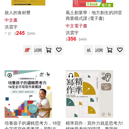
旅人的食材曆
風土創業學：地方創生的25堂
商業模式課 (電子書)
中文書
中文電子書
洪
震宇
245
洪
震宇
7 折
$
$
350
356
$
$
450
試閱
紙
試閱
培養孩子的邏輯思考力，16堂
精準寫作：寫作力就是思考力!
金字塔寫作素養課：用對方
精鍊思考的20堂課，專題報