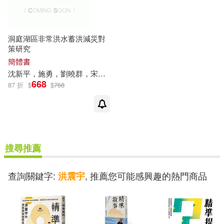
洞庭湖區非常洪水蓄洪減災對
策研究
簡體書
沈新平，施勇，劉曉群，宋平，欒
震宇
，趙文剛等
668
87 折
$
$
768
搜尋推薦
查詢關鍵字:
, 推薦您可能感興趣的熱門商品
洪震宇