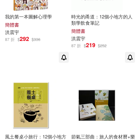
我的第一本圖解心理學
時光的甬道：12個小地方的人
類學飲食筆記
簡體書
簡體書
洪
震宇
292
洪
震宇
87 折
$
$
336
219
87 折
$
$
252
風土餐桌小旅行：12個小地方
節氣三部曲：旅人的食材曆+樂