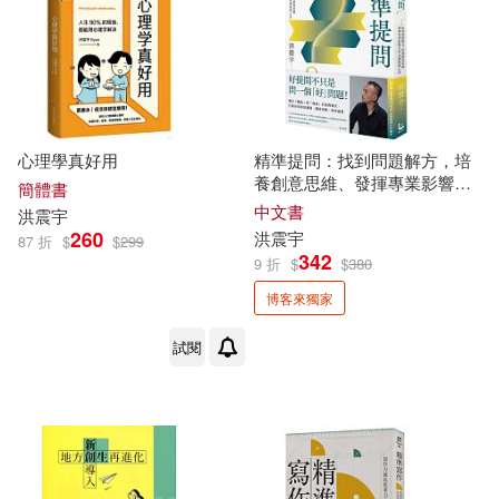
心理學真好用
精準提問：找到問題解方，培
養創意思維、發揮專業影響力
簡體書
的16個提問心法【博客來獨家.
中文書
洪
震宇
作者親簽版】
260
洪
震宇
87 折
$
$
299
342
9 折
$
$
380
博客來獨家
試閱