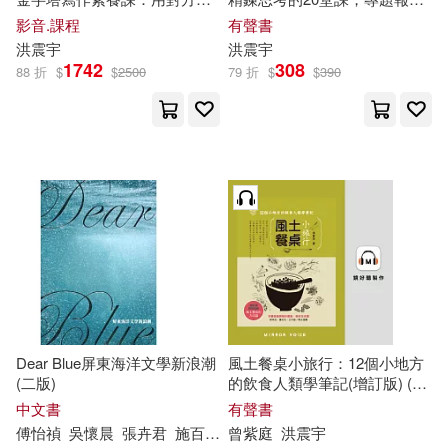
法，學會思考，就能寫出好文
告、簡報資料、企劃、文案都
影音.課程
有聲書
章! (影片)
能精準表達 (有聲書)
洪
震宇
洪
震宇
1742
308
88 折
$
$
2500
79 折
$
$
390
Dear Blue屏東海洋文學新浪潮
風土餐桌小旅行：12個小地方
(二版)
的飲食人類學筆記(增訂版) (有
聲書)
中文書
有聲書
傅怡禎
吳懷晨
張卉君
施百俊
曾元耀
曾紫庭
李敏勇
洪
震宇
李明璁
栗光
楊