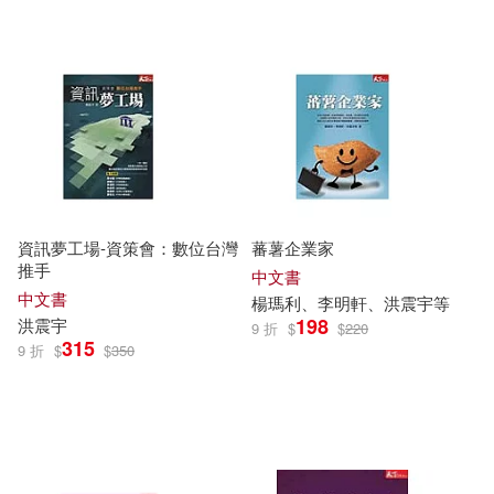
資訊夢工場-資策會：數位台灣
蕃薯企業家
推手
中文書
中文書
楊瑪利、李明軒、洪
震宇
等
198
洪
震宇
9 折
$
$
220
315
9 折
$
$
350