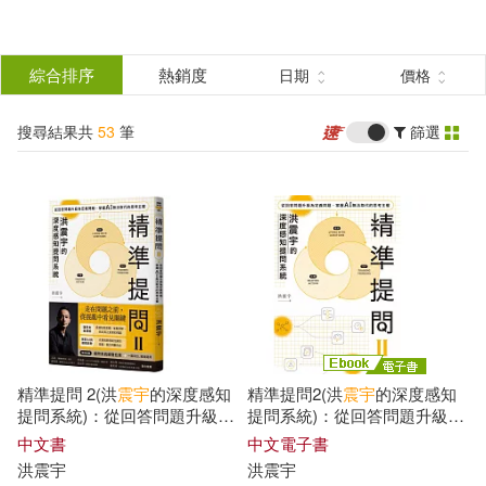
搜
尋
分類
綜合排序
熱銷度
日期
價格
(單選)
結
搜尋結果共
53
筆
篩選
圖書(37)
所有商品(53)
果
電子書(11)
有聲書(5)
篩
選
展開
作者
(可複選)
精準提問 2(洪
震宇
的深度感知
精準提問2(洪
震宇
的深度感知
洪震宇(42)
彭啟明(2)
提問系統)：從回答問題升級為
提問系統)：從回答問題升級為
定義問題，掌握 AI 無法取代的
定義問題，掌握 AI 無法取代的
中文書
中文電子書
思考主權
思考主權 (電子書)
洪
震宇
洪
震宇
彭啟明、李咸陽、洪震宇(2)