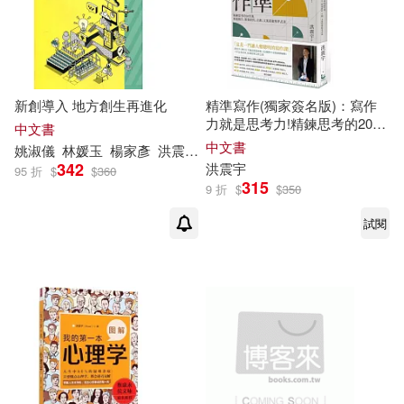
新創導入 地方創生再進化
精準寫作(獨家簽名版)：寫作
力就是思考力!精鍊思考的20堂
中文書
課，專題報告、簡報資料、企
中文書
姚淑儀
林媛玉
楊家彥
洪
震宇
葉亞薇
謝子涵
謝雲嬌
郭珮甄
劃、文案都能精準表達
342
洪
震宇
95 折
$
$
360
315
9 折
$
$
350
試閱