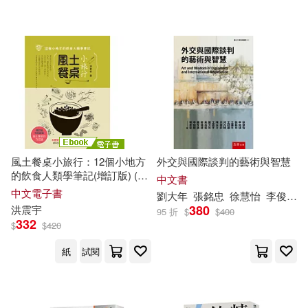
風土餐桌小旅行：12個小地方
外交與國際談判的藝術與智慧
的飲食人類學筆記(增訂版) (電
中文書
子書)
中文電子書
劉大年
張銘忠
徐慧怡
李俊毅
380
洪
震宇
95 折
$
$
400
332
$
$
420
紙
試閱