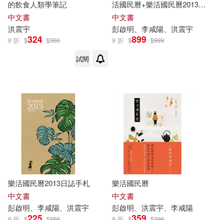
的飲食人類學筆記
活國民曆+樂活國民曆2013日
誌手札
中文書
中文書
洪
震宇
彭啟明、李咸陽、洪
震宇
324
899
9 折
$
$
360
9 折
$
$
999
試閱
樂活國民曆2013日誌手札
樂活國民曆
中文書
中文書
彭啟明、李咸陽、洪
震宇
彭啟明、洪
震宇
、李咸陽
225
359
9 折
$
$
250
9 折
$
$
399