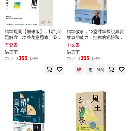
陳凱琳(1)
陳在方(1)
精準提問【增修版】：找到問
精準敘事：12堂課掌握說真實
陳彥豪(1)
陳柏言(1)
題解方，培養創意思維、發揮
故事的能力，把你的經驗和專
專業影響力的16個提問心法
業變成感動人心的內容
有聲書
中文書
(有聲書)
陳耀昌(1)
麥瑞禮(1)
洪
震宇
洪
震宇
355
355
79 折
$
$
450
79 折
$
$
450
黃兆揚(1)
電
試閱