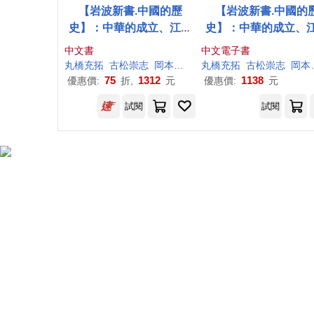
【岩波新書.中國的歷
【岩波新書.中國的
史】：中華的成立、江南
史】：中華的成立、
的發展、草原的稱霸、陸
的發展、草原的稱霸
中文書
中文電子書
海的交會、中國的形成(套
海的交會、中國的形成 
丸
橋
充
拓
古松
崇志
岡本
隆
司
檀
丸
上
橋
寬
充
拓
渡邊
古松
信
一郎
崇志
林琪
岡本
書附典藏書盒)
子書)
75
1312
1138
優惠價:
折,
元
優惠價:
元
試閱
試閱