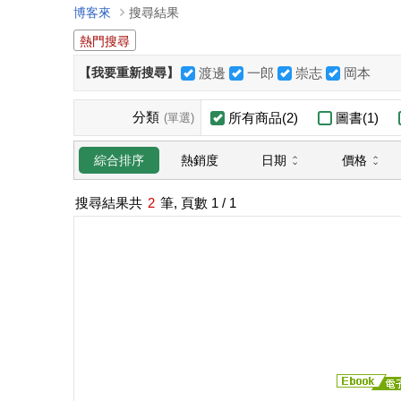
博客來
搜尋結果
熱門搜尋
【我要重新搜尋】
渡邊
一郎
崇志
岡本
分類
所有商品(2)
圖書(1)
(單選)
日期
價格
綜合排序
熱銷度
搜尋結果共
2
筆, 頁數
1
/ 1