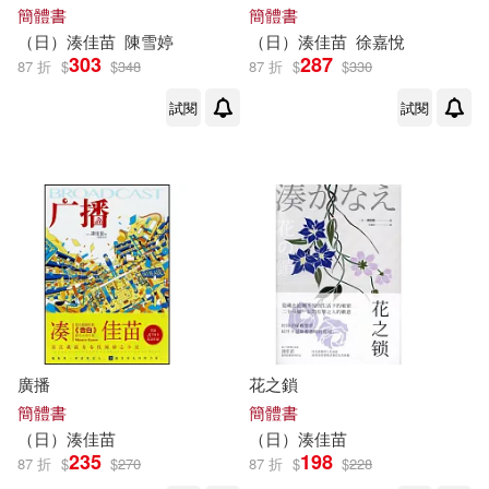
簡體書
簡體書
（日）
湊
佳
苗
陳雪婷
（日）
湊
佳
苗
徐嘉悅
303
287
87 折
$
$
348
87 折
$
$
330
試閱
試閱
廣播
花之鎖
簡體書
簡體書
（日）
湊
佳
苗
（日）
湊
佳
苗
235
198
87 折
$
$
270
87 折
$
$
228