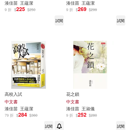
湊
佳
苗
王蘊潔
湊
佳
苗
王蘊潔
225
269
9 折
$
$
250
9 折
$
$
299
試閱
試閱
高校入試
花之鎖
中文書
中文書
湊
佳
苗
王蘊潔
湊
佳
苗
王淑儀
284
252
79 折
$
$
360
9 折
$
$
280
試閱
試閱