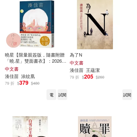
曉星【限量親簽版，隨書附贈
為了N
「曉.星」雙面書衣】：2026本
中文書
屋大賞入圍作!
湊
佳
苗
自認最喜
中文書
湊
佳
苗
王蘊潔
歡的一部作品!
205
湊
佳
苗
涂紋凰
79 折
$
$
260
379
79 折
$
$
480
電
試閱
試閱