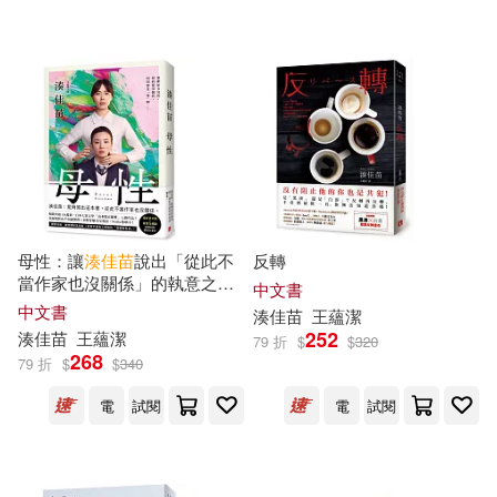
上海財經大學出版社(1)
可海外宅配(51)
九州出版社(1)
可港澳店取(51)
化學工業出版社(1)
可新加坡店取(51)
北京聯合出版公司(1)
可菲律賓店取(51)
母性：讓
湊
佳
苗
說出「從此不
反轉
同心出版社(1)
當作家也沒關係」的執意之
中文書
作，隨書附贈「電影書衣版」
中文書
湊
佳
苗
王蘊潔
上市日期
(可複選)
×「愛怨交織版」雙版本書衣!
252
湊
佳
苗
王蘊潔
哈爾濱出版社(1)
79 折
$
$
320
【雙書衣限量版】
268
79 折
$
$
340
一個月內上市新品(6)
電
試閱
電
試閱
新星出版社(1)
民主與建設出版社(1)
電子書
(可複選)