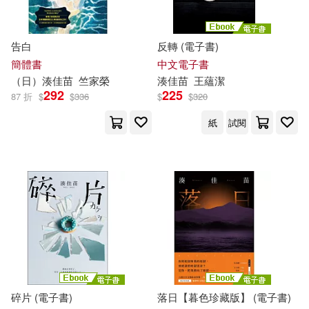
告白
反轉 (電子書)
簡體書
中文電子書
（日）
湊
佳
苗
竺家榮
湊
佳
苗
王蘊潔
292
225
87 折
$
$
336
$
$
320
紙
試閱
碎片 (電子書)
落日【暮色珍藏版】 (電子書)