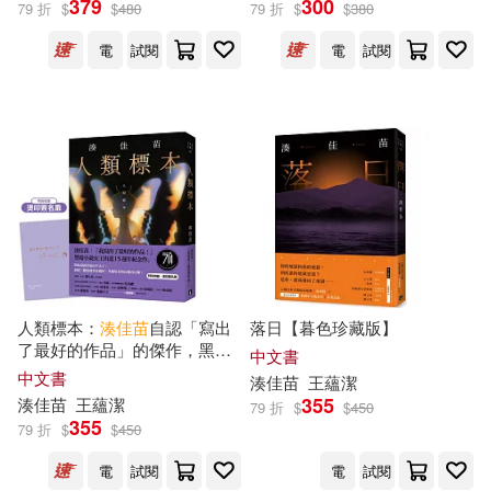
379
300
79 折
$
$
480
79 折
$
$
380
電
試閱
電
試閱
出版社
(可複選)
皇冠(27)
時報出版(9)
台灣角川(4)
南海出版公司(3)
湖南文藝出版社(3)
展開
人類標本：
湊
佳
苗
自認「寫出
落日【暮色珍藏版】
了最好的作品」的傑作，黑暗
中文書
中信出版社(2)
台灣東販(2)
小說女王出道15週年紀念作
配送方式
中文書
(可複選)
湊
佳
苗
王蘊潔
355
湊
佳
苗
王蘊潔
79 折
$
$
450
355
三采(1)
79 折
$
$
450
可超商取貨(51)
電
試閱
電
試閱