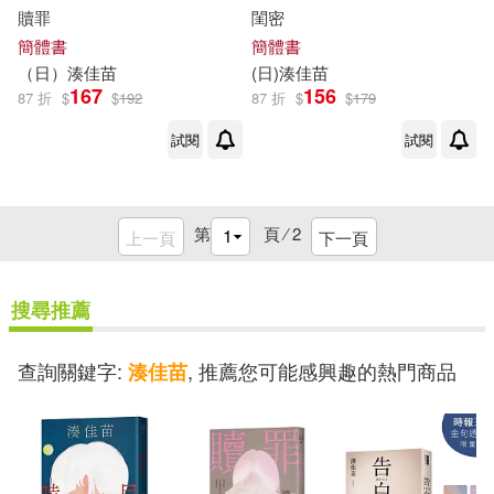
贖罪
閨密
簡體書
簡體書
（日）
湊
佳
苗
(日)
湊
佳
苗
167
156
87 折
$
$
192
87 折
$
$
179
試閱
試閱
第
頁 ⁄
2
上一頁
下一頁
搜尋推薦
查詢關鍵字:
, 推薦您可能感興趣的熱門商品
湊佳苗