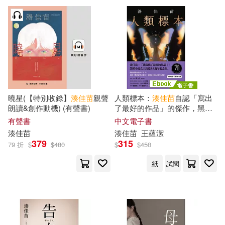
曉星(【特別收錄】
湊
佳
苗
親聲
人類標本：
湊
佳
苗
自認「寫出
朗讀&創作動機) (有聲書)
了最好的作品」的傑作，黑暗
小說女王出道15週年紀念作
有聲書
中文電子書
(電子書)
湊
佳
苗
湊
佳
苗
王蘊潔
379
315
79 折
$
$
480
$
$
450
紙
試閱