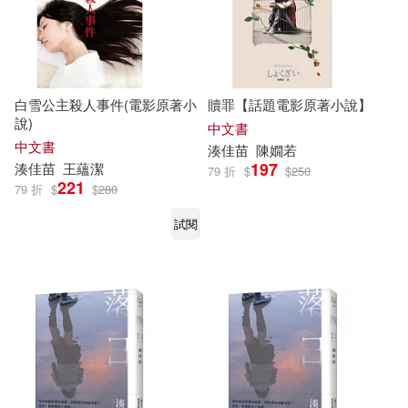
白雪公主殺人事件(電影原著小
贖罪【話題電影原著小說】
說)
中文書
中文書
湊
佳
苗
陳嫺若
197
湊
佳
苗
王蘊潔
79 折
$
$
250
221
79 折
$
$
280
試閱