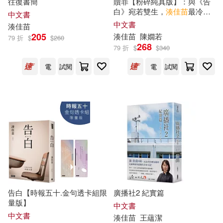
往復書簡
贖罪【粉碎純真版】：與《告
白》宛若雙生，
湊
佳
苗
最冷冽
中文書
的驚世之作!
中文書
湊
佳
苗
205
湊
佳
苗
陳嫺若
79 折
$
$
260
268
79 折
$
$
340
電
試閱
電
試閱
告白【時報五十.金句透卡組限
廣播社2 紀實篇
量版】
中文書
中文書
湊
佳
苗
王蘊潔