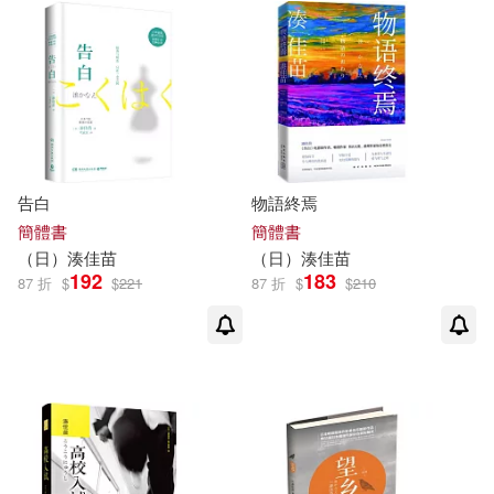
告白
物語終焉
簡體書
簡體書
（日）
湊
佳
苗
（日）
湊
佳
苗
192
183
87 折
$
$
221
87 折
$
$
210