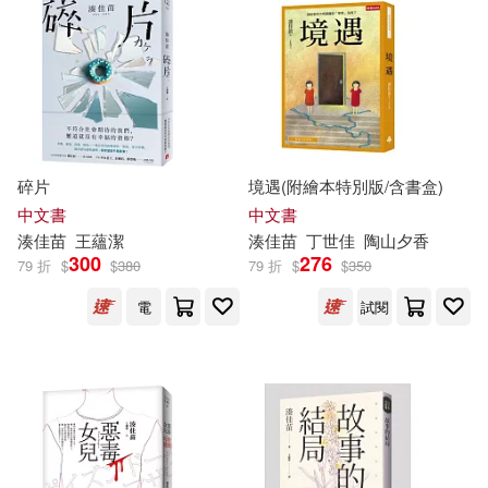
浙江人民出版社(1)
適合手機平板閱讀(12)
灕江出版社(1)
其他
(可複選)
百花文藝出版社(1)
碎片
境遇(附繪本特別版/含書盒)
中文書
中文書
現在可購買商品(30)
湊
佳
苗
王蘊潔
湊
佳
苗
丁世
佳
陶山夕香
花城出版社(1)
鏡好聽(1)
300
276
79 折
$
$
380
79 折
$
$
350
作者/演唱/譯/編/繪(64)
電
試閱
價格
-
範圍