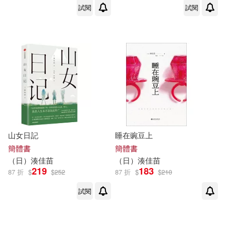
試閱
試閱
山女日記
睡在豌豆上
簡體書
簡體書
（日）
湊
佳
苗
（日）
湊
佳
苗
219
183
87 折
$
$
252
87 折
$
$
210
試閱