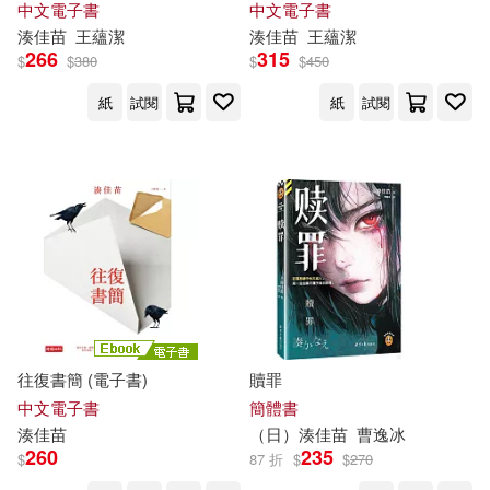
中文電子書
中文電子書
湊
佳
苗
王蘊潔
湊
佳
苗
王蘊潔
266
315
$
$
380
$
$
450
紙
試閱
紙
試閱
往復書簡 (電子書)
贖罪
中文電子書
簡體書
湊
佳
苗
（日）
湊
佳
苗
曹逸冰
260
235
$
87 折
$
$
270