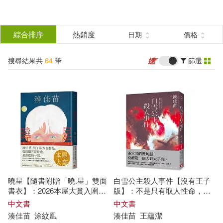
搜
尋
分類
綜合排序
熱銷度
日期
價格
(單選)
結
搜尋結果共
64
筆
篩選
圖書(51)
所有商品(64)
果
電子書(12)
有聲書(1)
篩
選
展開
作者
(可複選)
曉星【隨書附贈「曉.星」雙面
白雪公主殺人事件【沒有王子
湊佳苗(44)
（日）湊佳苗(16)
書衣】：2026本屋大賞入圍作!
版】：不是只有取人性命，才
湊
佳
苗
自認最喜歡的一部作品!
叫殺人──
湊
佳
苗
最瘋狂的「惡
中文書
中文書
意」之作!
湊
佳
苗
涂紋凰
湊
佳
苗
王蘊潔
(日)湊佳苗(3)
[日]湊佳苗(1)