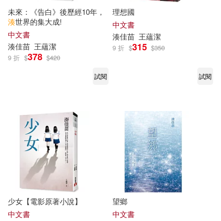
未來：《告白》後歷經10年，
理想國
湊
世界的集大成!
中文書
中文書
湊
佳
苗
王蘊潔
315
湊
佳
苗
王蘊潔
9 折
$
$
350
378
9 折
$
$
420
試閱
試閱
少女【電影原著小說】
望鄉
中文書
中文書