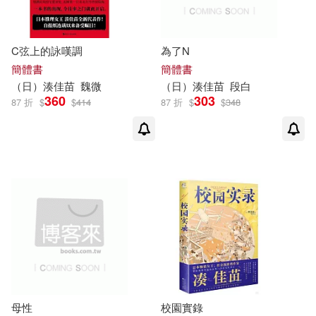
C弦上的詠嘆調
為了N
簡體書
簡體書
（日）
湊
佳
苗
魏微
（日）
湊
佳
苗
段白
360
303
87 折
$
$
414
87 折
$
$
348
母性
校園實錄