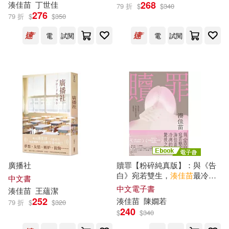
268
湊
佳
苗
丁世
佳
79 折
$
$
340
276
79 折
$
$
350
電
試閱
電
試閱
廣播社
贖罪【粉碎純真版】：與《告
白》宛若雙生，
湊
佳
苗
最冷冽
中文書
的驚世之作! (電子書)
中文電子書
湊
佳
苗
王蘊潔
252
湊
佳
苗
陳嫺若
79 折
$
$
320
240
$
$
340