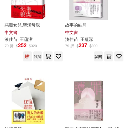
惡毒女兒.聖潔母親
故事的結局
中文書
中文書
湊
佳
苗
王蘊潔
湊
佳
苗
王蘊潔
252
237
79 折
$
$
320
79 折
$
$
300
試閱
試閱