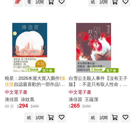
電
試閱
紙
試閱
曉星：2026本屋大賞入圍作!
湊
白雪公主殺人事件【沒有王子
佳
苗
自認最喜歡的一部作品!
版】：不是只有取人性命，才
(電子書)
叫殺人──
湊
佳
苗
最瘋狂的「惡
中文電子書
中文電子書
意」之作! (電子書)
湊
佳
苗
涂紋凰
湊
佳
苗
王蘊潔
294
265
88 折
$
$
480
$
$
380
紙
試閱
紙
試閱