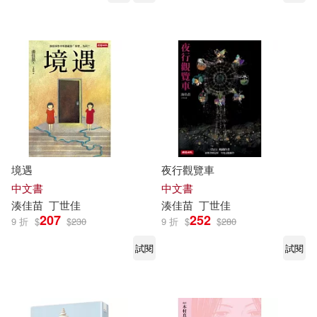
境遇
夜行觀覽車
中文書
中文書
湊
佳
苗
丁世
佳
湊
佳
苗
丁世
佳
207
252
9 折
$
$
230
9 折
$
$
280
試閱
試閱