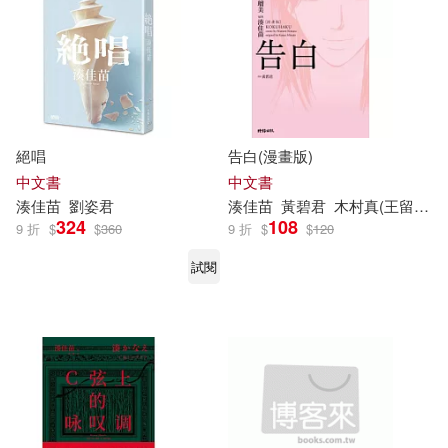
絕唱
告白(漫畫版)
中文書
中文書
湊
佳
苗
劉姿君
湊
佳
苗
黃碧君
木村真(王留)美
324
108
9 折
$
$
360
9 折
$
$
120
試閱