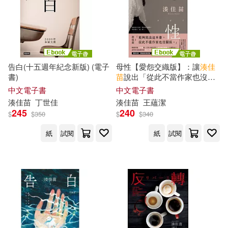
告白(十五週年紀念新版) (電子
母性【愛怨交織版】：讓
湊
佳
書)
苗
說出「從此不當作家也沒關
係」的執意之作! (電子書)
中文電子書
中文電子書
湊
佳
苗
丁世
佳
湊
佳
苗
王蘊潔
245
240
$
$
350
$
$
340
紙
試閱
紙
試閱