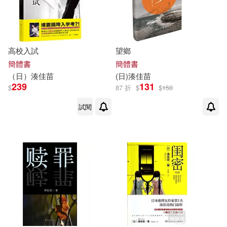
高校入試
望鄉
簡體書
簡體書
（日）
湊
佳
苗
(日)
湊
佳
苗
239
131
$
87 折
$
$
150
試閱