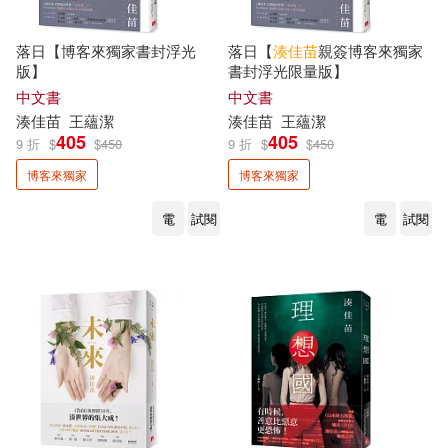
落日【博客來獨家書封浮光
落日【
湊
佳
苗
親簽博客來獨家
版】
書封浮光限量版】
中文書
中文書
湊
佳
苗
王蘊潔
湊
佳
苗
王蘊潔
405
405
9 折
$
$
450
9 折
$
$
450
博客來獨家
博客來獨家
電
試閱
電
試閱