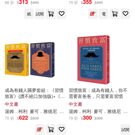
313
355
88 折
$
$
450
79 折
$
$
450
紙
試閱
電
湯姆‧柯利(1)
麥可‧雅德尼(1)
出版社
(可複選)
遠流(5)
配送方式
(可複選)
成為有錢人圓夢套組：《習慣
習慣致富：成為有錢人，你不
致富》(讚不絕口加強版)+《習
需要富爸爸，只需要富習慣
慣致富 人生實踐版》
中文書
中文書
可超商取貨(4)
可海外宅配(4)
湯姆
．
柯利
麥可
．雅
德尼
楊馥嘉
湯姆
羅耀宗
．
柯利
麥可
．雅
德尼
羅耀
622
300
75 折
$
$
830
79 折
$
$
380
可港澳店取(4)
試閱