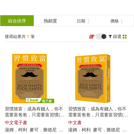
搜
尋
分類
綜合排序
熱銷度
日期
價格
(單選)
結
搜尋結果共
5
筆
篩選
圖書(4)
所有商品(5)
果
電子書(1)
篩
選
展開
作者
(可複選)
習慣致富：成為有錢人，你不
習慣致富：成為有錢人，你不
湯姆．柯利(4)
需要富爸爸，只需要富習慣(讚
需要富爸爸，只需要富習慣(讚
不絕口加強版) (電子書)
不絕口加強版)
中文電子書
中文書
湯姆
．
柯利
麥可
．雅
德尼
楊馥嘉
湯姆
羅耀宗
．
柯利
麥可
．雅
德尼
楊馥
麥可．雅德尼(4)