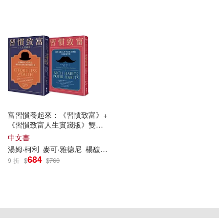
可新加坡店取(4)
可菲律賓店取(4)
電子書
(可複選)
富習慣養起來：《習慣致富》+
適合手機平板閱讀(1)
《習慣致富人生實踐版》雙冊
套書
中文書
湯姆
‧
柯利
麥可
‧雅
德尼
楊馥嘉
羅耀宗
684
其他
9 折
$
$
760
(可複選)
現在可購買商品(3)
重新設定
確認