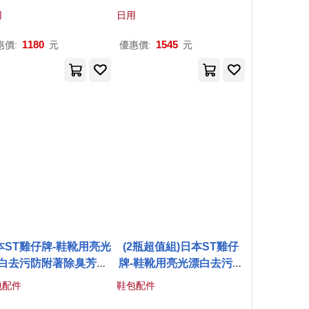
l x6瓶
用
日用
1180
1545
惠價:
元
優惠價:
元
本ST雞仔牌-鞋靴用亮光
(2瓶超值組)日本ST雞仔
白去污防附著除臭芳香
牌-鞋靴用亮光漂白去污防
沫噴霧清潔劑240ml/瓶
附著除臭芳香泡沫噴霧清
包配件
鞋包配件
白鞋,彩鞋,印花皆適用,鞋
潔劑240ml/瓶(白鞋,彩鞋,