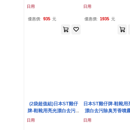
+預潔劑500ml
日用
日用
935
1935
優惠價:
元
優惠價:
元
(2袋超值組)日本ST雞仔
日本ST雞仔牌-鞋靴用
牌-鞋靴用亮光漂白去污除
漂白去污除臭芳香噴
臭芳香噴霧清潔劑補充包2
潔劑補充包200ml/袋 
日用
日用
00ml/袋 (帆布運動鞋白球
運動鞋白球鞋中性除