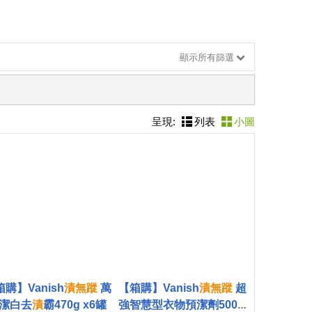
顯示所有篩選
呈現:
列表
小圖
購】Vanish
漬
無蹤
萬
【箱購】Vanish
漬
無蹤
超
潔白去
漬
霸470g x6罐
強智慧型衣物預潔劑500m