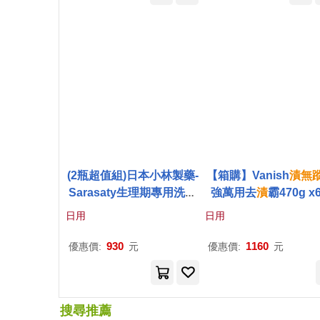
(2瓶超值組)日本小林製藥-
【箱購】Vanish
漬
無
Sarasaty生理期專用洗衣
強萬用去
漬
霸470g x
精私密貼身衣物清潔劑120
日用
日用
ml/瓶(洗淨內褲,布衛生棉,
床單去污除血漬)
930
1160
優惠價:
元
優惠價:
元
搜尋推薦