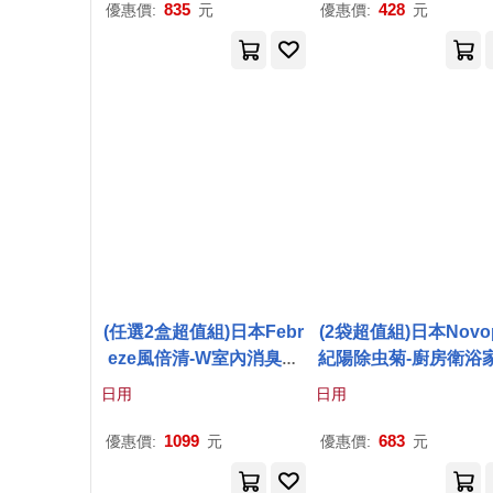
鞋中性除
漬
,鞋面防垢附著
面防垢附著泡泡慕斯,
835
428
優惠價:
元
優惠價:
元
泡泡慕斯,洗淨力蘋果香洗
力蘋果香洗鞋劑)
鞋劑)
(任選2盒超值組)日本Febr
(2袋超值組)日本Novop
eze風倍清-W室內消臭放
紀陽除虫菊-廚房衛浴
置型果凍凝膠除臭芳香劑1
多用途檸檬酸除垢消
日用
日用
30g/盒(固體擴香顆粒,居家
污清潔粉120g/小黃袋
淨化空氣長效約60天)
無
家萬用熱水壺電鍋除
1099
683
優惠價:
元
優惠價:
元
香型(紫)*2盒
粉,衣物除汗垢泛黃漂白