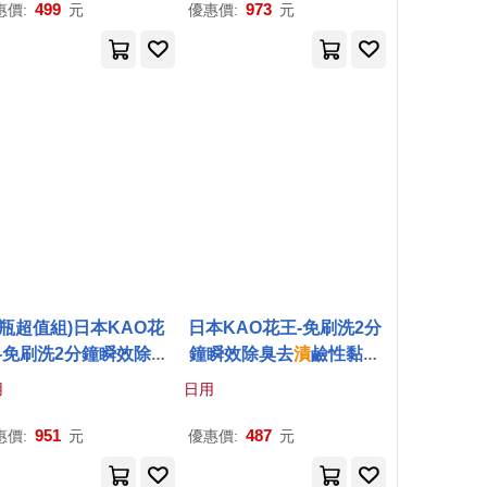
去
漬
潔白保養泡泡慕斯)
印花皆適用,鞋子去
漬
潔白
499
973
惠價:
元
優惠價:
元
保養泡泡慕斯)
2瓶超值組)日本KAO花
日本KAO花王-免刷洗2分
-免刷洗2分鐘瞬效除臭
鐘瞬效除臭去
漬
鹼性黏稠
漬
鹼性黏稠凝膠浴室馬
凝膠浴室馬桶清潔劑500m
用
日用
清潔劑500ml/白瓶(廁所
l/白瓶(廁所水箱,瓷磚適用)
水箱,瓷磚適用)
951
487
惠價:
元
優惠價:
元