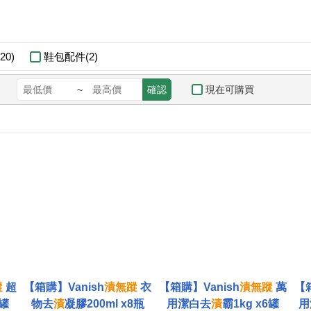
0)
鞋包配件(2)
現在可購買
~
確認
蹤
超
【箱購】Vanish
漬
無蹤
衣
【箱購】Vanish
漬
無蹤
萬
【箱
6罐
物去
漬
凝膠200ml x8瓶
用潔白去
漬
霸1kg x6罐
用