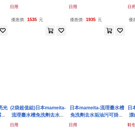
日用
日用
日
1535
1935
優惠價:
元
優惠價:
元
優
亮光
(2袋超值組)日本mameita-
日本mameita-流理臺水槽
日
霧清
流理臺水槽免洗劑去水垢
免洗劑去水垢油污可掛式
漂
(帆布
油污可掛式手持清潔刷1
手持清潔刷1入/袋(拆卸式
泡
日用
日用
鞋
漬
,鞋
入/袋(拆卸式兩面可用,多
兩面可用,多用途廚房海綿,
(