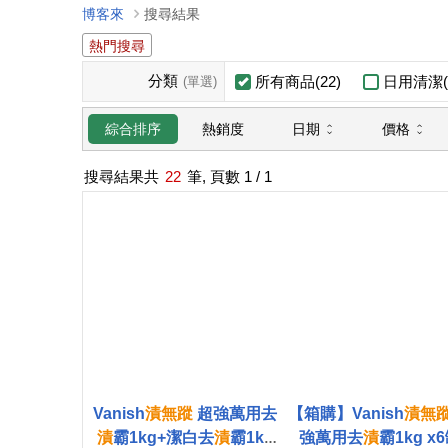
博客來
搜尋結果
熱門搜尋
分類
所有商品(22)
日用清潔(2
(單選)
日期
價格
綜合排序
熱銷度
搜尋結果共
22
筆, 頁數
1
/ 1
Vanish
漬
無蹤
超強萬用去
【箱購】Vanish
漬
無
漬
霸1kg+潔白去
漬
霸1kg
強萬用去
漬
霸1kg x