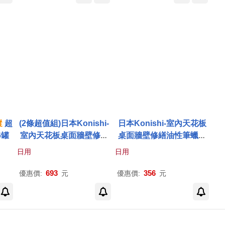
蹤
超
(2條超值組)日本Konishi-
日本Konishi-室內天花板
6罐
室內天花板桌面牆壁修繕
桌面牆壁修繕油性筆蠟筆
油性筆蠟筆鉛筆手腳印強
鉛筆手腳印強力去污膏20
日用
日用
力去污膏20g/條(免水洗2
g/條(免水洗2分鐘瞬效塗
分鐘瞬效塗鴉清潔凝膠劑)
鴉清潔凝膠劑)
693
356
優惠價:
元
優惠價:
元