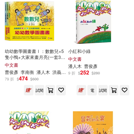
潘人木著(1)
電子書
(可複選)
潘人木，趙國宗(1)
王淑芬(1)
適合手機平板閱讀(2)
王金選(1)
艾爾斯敏納立克(1)
幼幼數學圖畫書Ⅰ：數數兒+5
小紅和小綠
適合平板閱讀(1)
隻小鴨+大家來畫月亮(一套3
中文書
本)
邁可．貝達(1)
中文書
潘人木
曹俊彥
252
曹俊彥
李南衡
潘人木
洪義男
陳永勝
9 折
$
$
280
其他
474
(可複選)
79 折
$
$
600
馬丁．韋德爾(1)
試閱
電
試閱
現在可購買商品(17)
（美）艾諾·洛貝爾(1)
作者/演唱/譯/編/繪(38)
價格