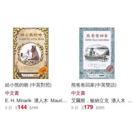
給小熊的吻 (中英對照)
熊爸爸回家(中英雙語)
中文書
中文書
E. H. Minarik
潘人木
Maurice Sendak
艾爾斯．敏納立克
潘人木
莫里
144
179
9 折
$
$
160
9 折
$
$
220