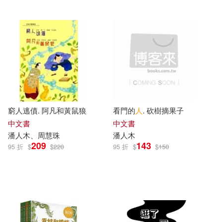
窮人逃債. 阿凡和黃鼠狼
看門的
人
. 砍樹摘果子
中文書
中文書
潘人木
、周慧珠
潘人木
209
143
95 折
$
$
220
95 折
$
$
150