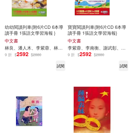
幼幼閱讀列車{附6片CD 6本導
寶寶閱讀列車{附6片CD 6本導
讀手冊 1張語文學習海報 }
讀手冊 1張語文學習海報}
中文書
中文書
林良、
潘人木
、李紫蓉、林武憲、趙國宗、鄭明進、林小杯、劉旭恭等
李紫蓉、李南衡、謝武彰、
潘人
2592
2592
9 折
$
$
2880
9 折
$
$
2880
試閱
試閱