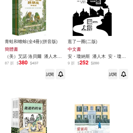
青蛙和蟾蜍(全4冊)(拼音版)
逛了一圈(二版)
簡體書
中文書
（美）艾諾·洛貝爾
潘人木
，黨英台
安・瓊納斯
潘人木
安・瓊納斯(Ann Jonas)
380
252
87 折
$
$
437
9 折
$
$
280
試閱
試閱