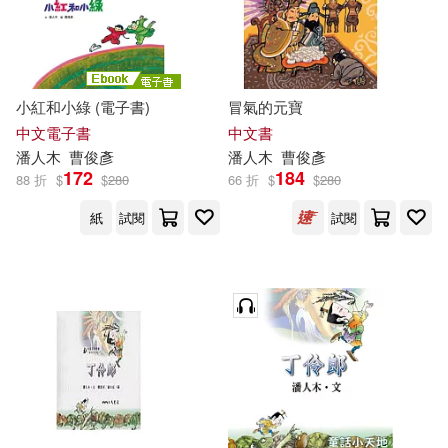
-
範圍
小紅和小綠 (電子書)
冒氣的元寶
中文電子書
中文書
潘人木
曹俊彥
潘人木
曹俊彥
172
184
88 折
$
$
280
66 折
$
$
280
紙
試閱
試閱