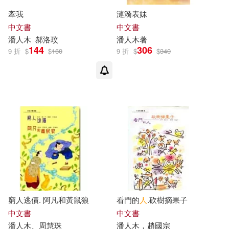
牽我
漣漪表妹
中文書
中文書
潘人木
郝洛玟
潘人木
著
144
306
9 折
$
$
160
9 折
$
$
340
窮人逃債. 阿凡和黃鼠狼
看門的
人
.砍樹摘果子
中文書
中文書
潘人木
、周慧珠
潘人木
，趙國宗