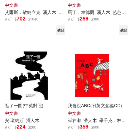
中文書
中文書
艾爾斯．敏納立克
潘人木
莫里斯．桑達克
馬丁．韋德爾
潘人木
芭芭拉．弗斯
702
269
9 折
$
$
1040
9 折
$
$
380
試閱
試閱
逛了一圈(中英對照)
我會說ABC(附英文念謠CD)
中文書
中文書
安‧瓊納斯
潘人木
崔在淑
潘人木
畢千克．林德米拉
224
359
9 折
$
$
280
9 折
$
$
600