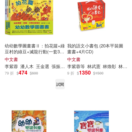
幼幼數學圖畫書Ⅱ：拍花籮+綠
我的語文小書包 (20本平裝圖
豆村的綠豆+滅龍行動(一套3
畫書+4片CD)
本)
中文書
中文書
李紫蓉
潘人木
王金選
張振松
曹俊彥
李紫蓉等
柯廷霖
林武憲
林煥彰
林良
474
1350
79 折
$
$
600
9 折
$
$
1500
試閱