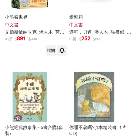
小熊看世界
愛蜜莉
中文書
中文書
艾爾斯敏納立克
潘人木
莫里斯桑達克
邁可．貝達
潘人木
張書郁
芭芭
891
252
9 折
$
$
990
9 折
$
$
280
試閱
小熊經典故事集 - 5書合購(套
你睡不著嗎?(1本精裝書+1片
裝)
CD)