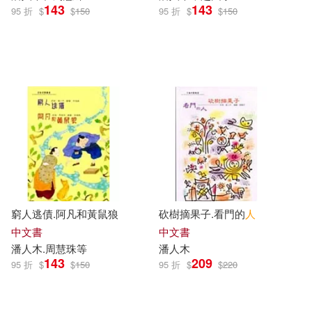
143
143
95 折
$
$
150
95 折
$
$
150
窮人逃債.阿凡和黃鼠狼
砍樹摘果子.看門的
人
中文書
中文書
潘人木
.周慧珠等
潘人木
143
209
95 折
$
$
150
95 折
$
$
220