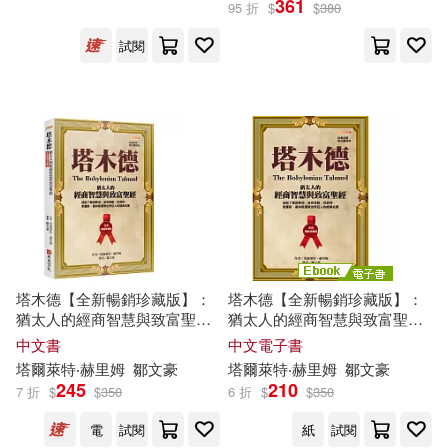
361
95 折
$
$
380
試閱
E. H. Minarik(3)
展開
潘人木、周慧珠(2)
出版社
(可複選)
艾爾斯．敏納立克(2)
上誼文化公司(7)
佛光(6)
Martin Waddell(1)
財團法人國語日報社(6)
威爾．海根(1)
安‧瓊納斯(1)
塔木德【全新暢銷珍藏版】：
塔木德【全新暢銷珍藏版】：
猶太人的經商智慧與致富聖經
猶太人的經商智慧與致富聖經
信誼基金出版社(5)
展開
(成就了愛因斯坦、洛克菲勒、
(成就了愛因斯坦、洛克菲勒、
中文書
中文電子書
巴菲特、索羅斯、葛林斯潘等
巴菲特、索羅斯、葛林斯潘等
安・瓊納斯(1)
塔爾萊特‧赫里姆
鄒文豪
塔爾萊特‧赫里姆
鄒文豪
世界巨人的經典名著)
世界巨人的經典名著) (電子書)
布克文化(4)
小魯文化(3)
245
210
7 折
$
$
350
6 折
$
$
350
配送方式
(可複選)
封德屏、林武憲、應鳳凰、國立臺
灣文學館(1)
電
試閱
紙
試閱
維京(3)
三民(1)