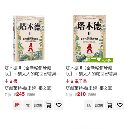
可超商取貨(38)
崔在淑(1)
曹俊彥(1)
國立臺灣文學館(1)
可海外宅配(39)
李南衡(1)
李紫蓉(1)
天下文化(1)
愛播聽書FM(1)
可港澳店取(38)
李紫蓉、李南衡、謝武彰、潘人木
等(1)
明天出版社(1)
格林文化(1)
可新加坡店取(38)
李紫蓉等(1)
林武憲(1)
塔木德 II【全新暢銷珍藏
塔木德 II【全新暢銷珍藏
爾雅(1)
積木文化(1)
版】：猶太人的處世智慧與成
版】：猶太人的處世智慧與成
可菲律賓店取(38)
功聖經(成就了愛因斯坦、洛克
功聖經(成就了愛因斯坦、洛克
林煥彰(1)
林良(1)
中文書
中文電子書
菲勒、巴菲特、索羅斯、葛林
菲勒、巴菲特、索羅斯、葛林
青林(1)
塔爾萊特‧赫里姆
鄒文豪
塔爾萊特‧赫里姆
鄒文豪
斯潘等世界巨人的經典名著)
斯潘等世界巨人的經典名著)
245
210
林良、潘人木、李紫蓉、林武憲、
7 折
$
$
350
6 折
$
$
350
(電子書)
上市日期
趙國宗、鄭明進、林小杯、劉旭恭
(可複選)
電
試閱
紙
試閱
等(1)
一個月內上市新品(1)
潘人木.周慧珠等(1)