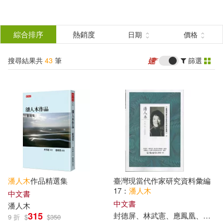
搜
尋
分類
綜合排序
熱銷度
日期
價格
(單選)
結
搜尋結果共
43
筆
篩選
圖書(39)
所有商品(43)
果
電子書(3)
有聲書(1)
篩
選
展開
作者
(可複選)
潘人木
作品精選集
臺灣現當代作家研究資料彙編
潘人木(17)
17：
潘人木
中文書
中文書
潘人木
315
封德屏、林武憲、應鳳凰、國立臺灣文學館
9 折
$
$
350
塔爾萊特‧赫里姆(4)