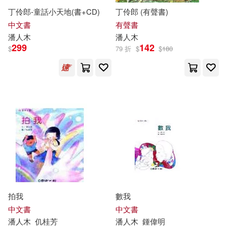
丁伶郎-童話小天地(書+CD)
丁伶郎 (有聲書)
中文書
有聲書
潘人木
潘人木
299
142
$
79 折
$
$
180
拍我
數我
中文書
中文書
潘人木
仉桂芳
潘人木
鍾偉明