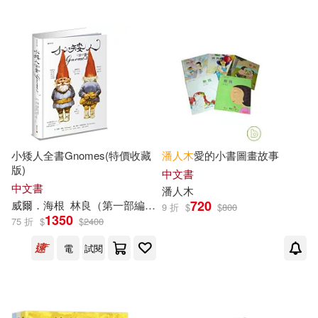
小矮人全書Gnomes(特價收藏
潘人木
愛的小書圖畫故事
版)
中文書
中文書
潘人木
720
威爾．海根
林良（第一部編譯）
潘人木
（第一部編譯）
馬景賢
9 折
$
$
800
1350
75 折
$
$
2400
電
試閱