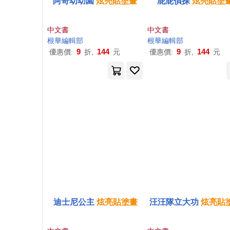
阿奇幼幼園
炫
亮
貼
塗畫
屁屁偵探
炫
亮
貼
塗
中文書
中文書
根華編輯部
根華編輯部
9
144
9
144
優惠價:
折,
元
優惠價:
折,
元
迪士尼公主
炫
亮
貼
塗畫
汪汪隊立大功
炫
亮
貼