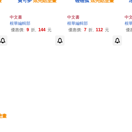
畫
寶可夢
炫
亮
貼
塗畫
碰碰狐
炫
亮
貼
塗畫
中文書
中文書
中
根華編輯部
根華編輯部
根
9
144
7
112
優惠價:
折,
元
優惠價:
折,
元
優
塗畫