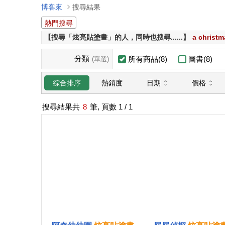
博客來
搜尋結果
熱門搜尋
【搜尋「炫亮貼塗畫」的人，同時也搜尋......】
a christm
分類
所有商品(8)
圖書(8)
(單選)
日期
價格
綜合排序
熱銷度
搜尋結果共
8
筆, 頁數
1
/ 1