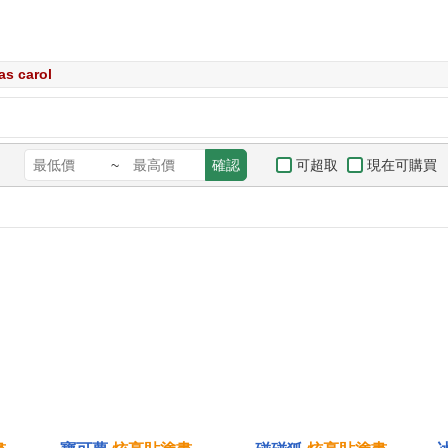
as carol
可超取
現在可購買
~
確認