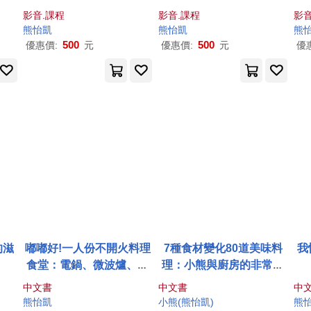
影音.課程
影音.課程
影音
熊怡
凱
熊怡
凱
熊
500
500
優惠價:
元
優惠價:
元
優
的滋
嘟嘟好!一人份不開火料理
7種食材變化80道美味料
我
食堂：電鍋、微波爐、烤
理：小熊與廚房的非常關
箱、燜燒罐美味單人獨享
係
中文書
中文書
中
餐100道
熊怡
凱
小熊(
熊怡
凱
)
熊