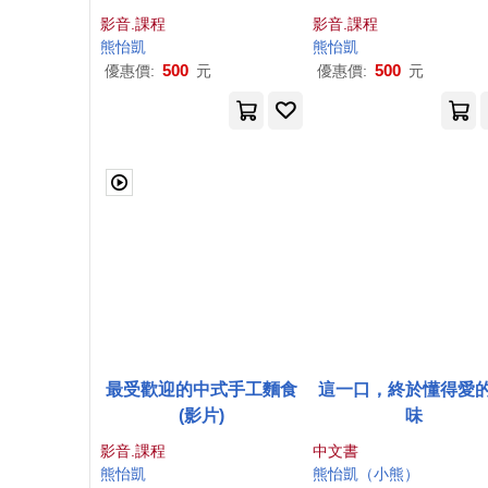
影音.課程
影音.課程
熊怡
凱
熊怡
凱
500
500
優惠價:
元
優惠價:
元
最受歡迎的中式手工麵食
這一口，終於懂得愛
(影片)
味
影音.課程
中文書
熊怡
凱
熊怡
凱
（小熊）