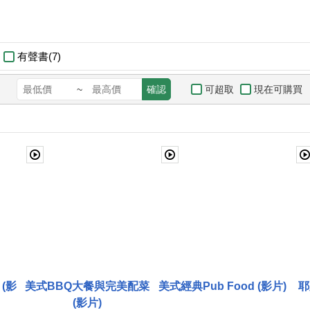
有聲書(7)
可超取
現在可購買
~
確認
(影
美式BBQ大餐與完美配菜
美式經典Pub Food (影片)
耶
(影片)