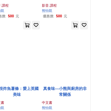
.課程
影音.課程
怡
凱
熊怡
凱
500
500
惠價:
元
優惠價:
元
恨炸魚薯條：愛上英國
真食味—小熊與廚房的非
美味
常關係
文書
中文書
怡
凱
熊怡
凱