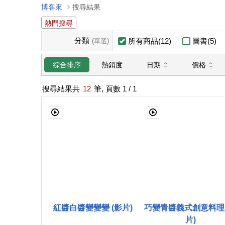
博客來
搜尋結果
熱門搜尋
分類
所有商品(12)
圖書(5)
(單選)
日期
價格
綜合排序
熱銷度
搜尋結果共
12
筆, 頁數
1
/ 1
紅醬白醬變變變 (影片)
巧變青醬義式創意料理 
片)