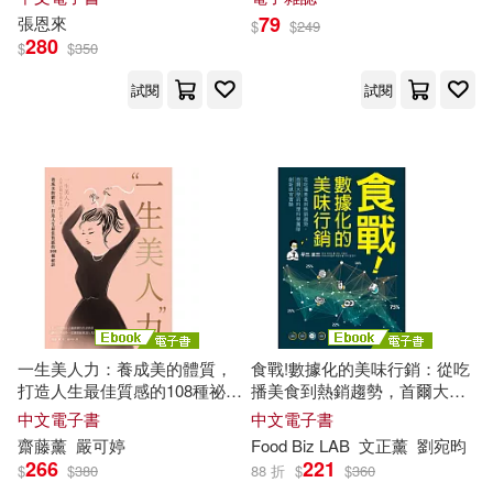
亞升實業(1324)
79
張恩來
$
$
249
280
$
$
350
ラインコミュニケーションズ(324)
大碩教育(1312)
三民(1252)
試閱
試閱
ﾌﾞﾚｲﾝ(323)
手塚治虫(318)
外語教學與研究出版社(1204)
豐子愷(318)
飛象文化(1186)
アテナ映像 E-BOOK SERIES(31
2)
大塊文化(1185)
れいむ(309)
CHoBitcH(306)
白象文化(1185)
一生美人力：養成美的體質，
食戰!數據化的美味行銷：從吃
打造人生最佳質感的108種祕訣
播美食到熱銷趨勢，首爾大學
Mellow Moon(301)
(三版) (電子書)
的料理科學團隊創新感官實驗
秀威資訊(1130)
中文電子書
中文電子書
(電子書)
齋藤
薰
嚴可婷
Food Biz LAB
文正
薰
劉宛昀
BTCブックス(289)
266
221
$
$
380
88 折
$
$
360
釀出版(1109)