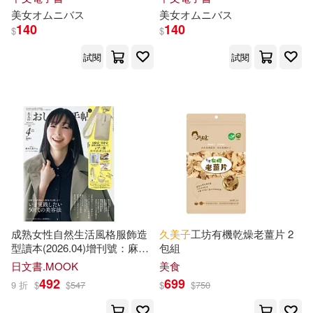
千華數位文化(633)
美女オムニバス
美女オムニバス
140
140
$
$
彌勒皇佛(184)
吉林出版集團有限責任公司(629)
試閱
試閱
弘兼憲史(183)
京丸(182)
高寶(629)
ヨシアキ(180)
中國少年兒童出版社(624)
乱ぼたん(180)
人民文學出版社(621)
藤子.F.不二雄(180)
新世界出版社(612)
成熟女性自然生活風格服飾造
久美子
工坊有機乾燥老薑片 2
金庸(180)
王文華(179)
型讀本(2026.04)增刊號：麻生
包組
SONY MUSIC(601)
久美子
(附SOU・SOU手機側
日文書.MOOK
美食
背包)
492
699
9 折
$
$
547
$
$
750
MM-R(175)
松本いちか(175)
上海人民出版社(598)