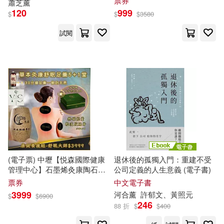
票券
紺野ひかる(141)
蕭芝
薰
代銷】
120
999
シガリロ(497)
鼎文(497)
$
$
$
3580
美女オムニバス(140)
試閱
臉譜(496)
spoit(139)
昭文社(139)
中國鐵道出版社(494)
本書編委會(139)
中國人口出版社(491)
蔡志忠(138)
上海古籍出版社(490)
砂糖いちご(137)
(電子票) 中壢【悦森國際健康
退休後的孤獨入門：重建不受
平心出版(485)
管理中心】石墨烯灸康陶石足
公司定義的人生意義 (電子書)
薰
5堂贈1堂(MO)【受託代銷】
票券
中文電子書
HIROKAZU(135)
3999
河合
薰
許郁文、黃照元
財經錢線文化有限公司(482)
$
$
6900
246
88 折
$
$
400
メリノ(135)
八掛うみ(135)