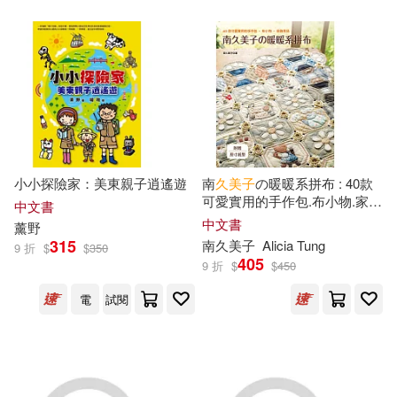
C-Paradiseガールズ(238)
皇冠(954)
LIBERAL ARTS(232)
華中科技大學出版社(937)
アテナ映像電子書籍写真集(232)
蓋亞(931)
聯合讀創(913)
Kingdoll出版(230)
小小探險家：美東親子逍遙遊
南
久美子
の暖暖系拼布 : 40款
慕客館(897)
博碩(890)
可愛實用的手作包.布小物.家飾
中文書
用品
解禁お宝写真集(229)
中文書
薰
野
中國華僑出版社(870)
315
南
久美子
Alicia Tung
9 折
$
$
350
405
9 折
$
$
450
BNS(225)
崧博出版(857)
電
試閱
爆ヤバDIGITAL写真集(225)
中華書局(852)
FLOWER(223)