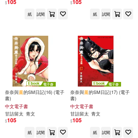
105
105
$
$
城邦原創(394)
紙
試閱
紙
試閱
暁なつめ(117)
糖菓(116)
南開大學出版社(391)
鳥山明(116)
AIKA(115)
大田(391)
愛貝克思(391)
弥生みづき(115)
九州出版社(390)
朱自清(115)
獨步文化(383)
奈奈與
薰
的SM日記(16) (電子
奈奈與
薰
的SM日記(17) (電子
シネマジック(114)
書)
書)
天下生活(382)
中文電子書
中文電子書
倉本すみれ(114)
甘詰留太
青文
甘詰留太
青文
復旦大學出版社(382)
105
105
$
$
呂思勉(114)
紙
試閱
紙
試閱