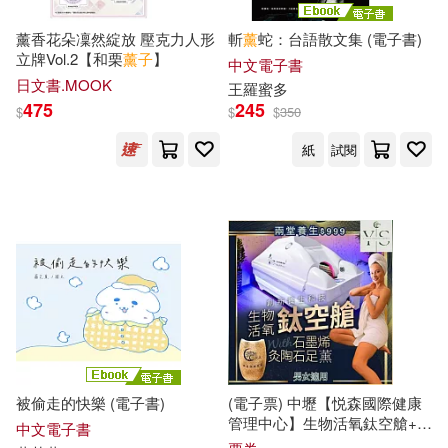
ドリームチケット(148)
薰香花朵凜然綻放 壓克力人形
斬
薰
蛇：台語散文集 (電子書)
北方婦女兒童出版社(508)
立牌Vol.2【和栗
薰
子
】
中文電子書
フレッシュ・ゴードン(146)
日文書.MOOK
王羅蜜多
ilogos(507)
475
245
$
$
$
350
由愛可奈(146)
紙
試閱
PCuSER電腦人文化(505)
井上まい(145)
篠原潔(145)
臺灣商務(505)
賴世雄(144)
浙江大學出版社(502)
七里ベティ(143)
DUKE(142)
新雅文化(500)
步行天下(142)
被偷走的快樂 (電子書)
(電子票) 中壢【悦森國際健康
安徽少年兒童出版社(498)
管理中心】生物活氧鈦空艙+石
中文電子書
墨烯灸康陶石足
薰
(MO)【受託