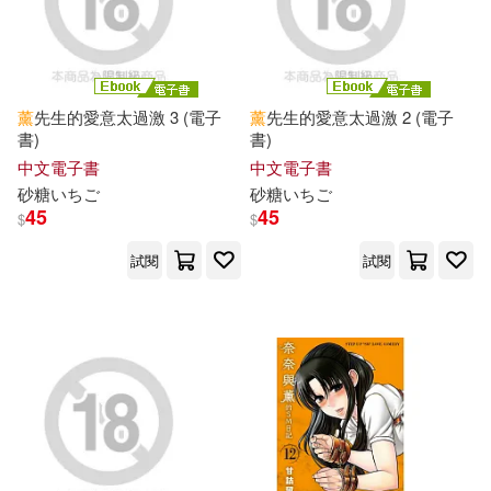
聖嚴法師(130)
華東師範大學出版社(424)
鎌池和馬(130)
WAAP(129)
方集出版社(423)
薰
先生的愛意太過激 3 (電子
薰
先生的愛意太過激 2 (電子
胡適(129)
失譯(128)
書)
書)
藍海文化(423)
中文電子書
中文電子書
砂糖いちご
砂糖いちご
魯迅(128)
45
45
$
$
飛燕文創事業有限公司(421)
試閱
試閱
美國迪士尼公司(127)
幼福(419)
森下みゆ(126)
茱倩(126)
syamekko kosukko(418)
蔡東藩(126)
廣東科技出版社有限公司(418)
藤田和日郎(126)