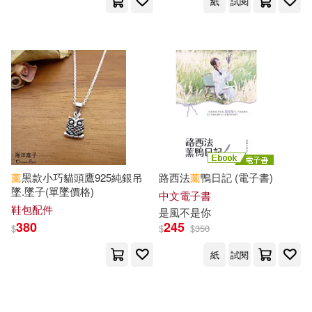
紙
試閱
楓書坊(475)
寶瓶文化(474)
孝野とりこ(135)
世界圖書出版公司北京公司(471)
三年又三年(134)
浙江少年兒童出版社(471)
素人オムニバス(134)
S-DIGITAL(470)
希代(468)
WLS Educational Corp.(132)
小魯文化(467)
薰
黑款小巧貓頭鷹925純銀吊
路西法
薰
鴨日記 (電子書)
墜.墜子(單墜價格)
中文電子書
傅佩榮(132)
鞋包配件
是風不是你
複刻文化(463)
FRAUS(460)
380
245
$
$
$
350
墨刻編輯部(132)
紙
試閱
漫遊者文化(456)
CLAMP(131)
吉林美術出版社(454)