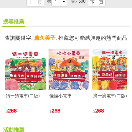
第
頁 ⁄
500
上一頁
下一頁
PRESTIGEPHOTOGENICS(110)
江蘇鳳凰文藝出版社(370)
搜尋推薦
渡邊淳一(110)
萬卷出版公司(369)
查詢關鍵字:
, 推薦您可能感興趣的熱門商品
薰久美子
瑞城夷真(110)
上海交通大學出版社(368)
倉多まお(109)
中國電力出版社(367)
枢木あおい(109)
北京工業大學出版社(367)
BAGUS(108)
東野圭吾(108)
猜一猜電車(二版)
怪怪小電車
摘一摘電車(二版)
方智(364)
春光(364)
268
268
268
$
$
$
妄想女子校生(107)
遼寧美術出版社(363)
活動推薦
目川文化編輯小組(107)