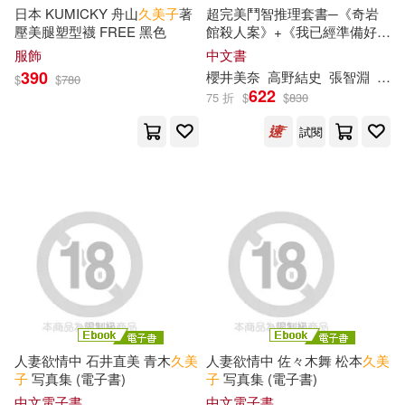
武井宏之(197)
日本 KUMICKY 舟山
久美子
著
超完美鬥智推理套書─《奇岩
三聯書店(705)
双葉社(705)
壓美腿塑型襪 FREE 黑色
館殺人案》+《我已經準備好復
仇了》附著名插畫家光宗
薰
繪
服飾
中文書
漂亮家居編輯部(197)
製封面明信片一張
390
櫻井美奈
高野結史
張智淵
ぬご
$
$
780
好書多(703)
622
75 折
$
$
830
浜崎真緒(195)
試閱
重慶出版社(689)
ころすけ(192)
Irodori Comics-鳳梨(681)
あさぎ千夜春(189)
KADOKAWA(667)
野人(665)
クリムゾン(188)
湖北美術出版社(651)
トップマーシャル(187)
威向(649)
希伯崙(642)
人妻欲情中 石井直美 青木
久美
人妻欲情中 佐々木舞 松本
久美
子
写真集 (電子書)
子
写真集 (電子書)
濃厚グラビアPHOTOBOOK(185)
中文電子書
中文電子書