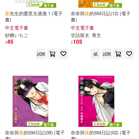
PRESIDENT Inc.(415)
NEO_VIP(125)
薰
先生的愛意太過激 1 (電子
奈奈與
薰
的SM日記(12) (電子
武漢大學出版社(415)
書)
書)
中文電子書
中文電子書
沙月恵奈(124)
許斐剛(124)
砂糖いちご
甘詰留太
青文
江西美術出版社(415)
45
105
$
$
野々浦暖(124)
試閱
紙
試閱
magnetic G(411)
青年文摘雜誌社(124)
悅知文化(409)
黃易(124)
平安文化(405)
小天下(404)
シネマジック現場スチール写真集
(123)
心靈工坊(402)
素人ホイホイZ(123)
奈奈與
薰
的SM日記(08) (電子
奈奈與
薰
的SM日記(02) (電子
大師輕鬆讀股份有限公司(399)
書)
書)