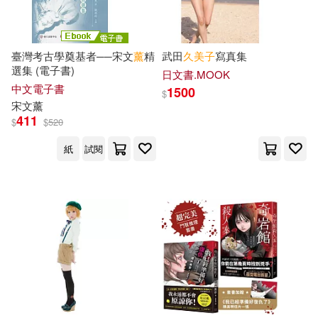
proto star編集部(209)
校園書房(743)
九歌(739)
グローバルメディアエンタテイン
臺灣考古學奠基者──宋文
薰
精
武田
久美子
寫真集
メント(208)
選集 (電子書)
日文書.MOOK
北京理工大學出版社(730)
中文電子書
1500
$
宋文
薰
鈴村あいり(205)
411
中國人民大學出版社(721)
$
$
520
グラフィティジャパン(202)
紙
試閱
中國計量出版社(716)
C-Paradise(201)
廣西師範大學出版社(709)
シャッフル(200)
滾石移動(707)
姫咲はな(198)
崔鍾雷(198)
商務印書館(706)