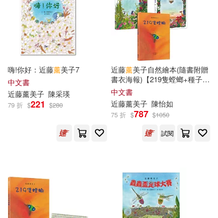
現在可購買商品(373305)
台灣角川直條式漫畫(2874)
アリスJAPAN電子書籍写真集(634)
作者/演唱/譯/編/繪(13)
崧燁文化(2432)
アリスJAPAN公式E-book(604)
價格
-
中版集團(2304)
範圍
嗨!你好：近藤
薰
美子7
近藤
薰
美子自然繪本(隨書附贈
書衣海報)【219隻螳螂+種子笑
中文書
デジタルピーチ(567)
哈哈+野日記】
中文書
近藤
薰
美子
陳采瑛
電子工業出版社(2283)
221
近藤
薰
美子
陳怡如
79 折
$
$
280
787
AIP-ROJECT(558)
75 折
$
$
1050
河圖文化(2214)
試閱
プレステージ出版(516)
YAMABUKI(2144)
バルタン(477)
商周出版(2094)
SS-Paradise(451)
G-WALK(2079)