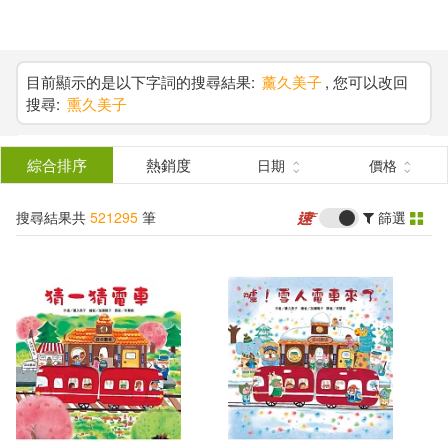
搜
尋
分類
(單選)
目前顯示的是以下字詞的搜尋結果:
薰久美子
, 您可以改回
搜尋:
熏久美子
結
所有商品(521295)
果
綜合排序
熱銷度
日期
價格
圖書(138883)
影音(5821)
篩
搜尋結果共
521295
筆
篩選
選
雜誌(12463)
售票網(3)
展開
作者
(可複選)
美妝(3887)
服飾(2814)
PRESTIGE DIGITAL BOOK SERIE
家居生活(4372)
美食(1752)
S(3335)
3C(3314)
家電(4009)
ケイ・エム・プロデュース(3075)