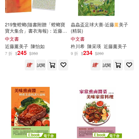
Megamorrina(449)
聯經出版公司(2074)
219隻螳螂(隨書附贈「螳螂寶
蟲蟲盃足球大賽-近藤
薰
美子
素人ﾎｲﾎｲZ(440)
寶大集合」書衣海報)：近藤
薰
(精裝)
新華先鋒(2016)
美子自然繪本
中文書
中文書
近藤
薰
美子
陳怡如
杵川希
陳采瑛
近藤
薰
美子
フラウス(430)
李國權(417)
245
234
7 折
$
$
350
9 折
$
$
260
科學出版社(1943)
試閱
試閱
ﾘﾌﾞｰﾄ編集部(417)
老舍(416)
機械工業出版社(1921)
MACプラス(415)
化學工業出版社(1903)
アリスJAPAN(406)
水星外文雜誌(1853)
ｍａｇｎｅｔｉｃ Ｇ編集部(401)
親子天下(1703)