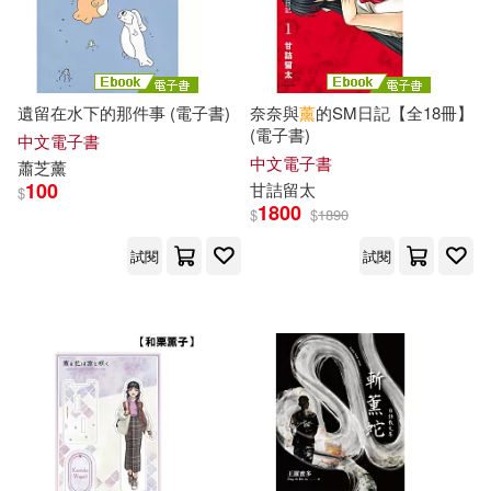
春天出版社(537)
朱光潛(155)
弥勒皇佛(154)
和平國際(533)
遺留在水下的那件事 (電子書)
奈奈與
薰
的SM日記【全18冊】
鄭春華(154)
(電子書)
聯合文學(531)
中文電子書
中文電子書
蕭芝
薰
あやみ旬果(153)
100
甘詰留太
$
中國社會科學出版社(524)
1800
$
$
1890
安達充(153)
星子(152)
試閱
試閱
國立臺灣大學出版中心(524)
雁屋 哲(152)
Mojito(151)
現代出版社(523)
四月(151)
PIKOPIKO(150)
Line Communications(522)
花喋 昭(150)
蔡小雀(149)
印刻(517)