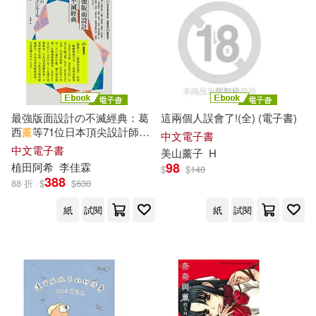
涼森れむ(166)
全華圖書(569)
神咲めぐみ(163)
南京大學出版社(568)
西尾維新(163)
neco(159)
德間(565)
大呂文化(555)
最強版面設計の不滅經典：葛
這兩個人誤會了!(全) (電子書)
西
薰
等71位日本頂尖設計師，
弄玉(158)
秋本治(158)
中文電子書
濃縮提煉58精華技法及460重
中華書局(香港)(553)
中文電子書
美
山
薰
子
H
量級嚴選案例 (電子書)
98
植田阿希
李佳霖
$
$
140
龍人(157)
NEXT(156)
388
88 折
$
$
630
墨刻(546)
小角落文化(545)
紙
試閱
紙
試閱
Out of Print(156)
紳士出版(539)
廣嶋玲子(156)
大是文化(537)
河合あすな(156)