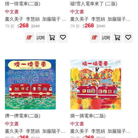
猜一猜電車(二版)
噓!雪人電車來了 (二版)
中文書
中文書
プレステージ出版（写真集）(278
保健(1580)
設計文具(4766)
展開
薰
久美子
李慧娟
加藤陽子 （かとうようこ）
薰
久美子
李慧娟
加藤陽子（かとうようこ）
2)
268
268
79 折
$
$
340
79 折
$
$
340
無印良品(105)
星巴克(12)
プレステージ出版(写真集)(2487)
試閱
試閱
出版社
(可複選)
日用清潔(1142)
MAXING(2407)
悅文社(40772)
東立(21890)
休閒生活(2010)
MAX-A(2223)
MTEX(12026)
婦幼生活(6932)
Milkyway(2096)
TMA(1774)
台灣角川(9766)
展開
餐廚生活(5561)
h.m.p(1521)
擠一擠電車(二版)
摘一摘電車(二版)
TMEplus(8501)
尖端(8320)
配送方式
中文書
(可複選)
中文書
電子票證(144)
チェリーズ(1312)
HA(1307)
薰
久美子
李慧娟
加藤陽子（かとうようこ）
薰
久美子
李慧娟
加藤陽子（かとうようこ）
PAD(8277)
268
268
79 折
$
$
340
79 折
$
$
340