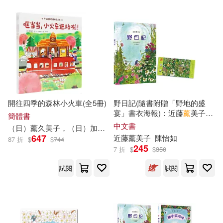
sukumizu.tv(841)
本週上市新品(1199)
CBETA 財團法人佛教電子佛典基金
會(4578)
S-cute(837)
時報出版(4396)
電子書
(可複選)
ビッグモーカル(796)
清華大學出版社(4104)
適合手機平板閱讀(110128)
digi-gra.net(787)
開往四季的森林小火車(全5冊)
野日記(隨書附贈「野地的盛
人民郵電出版社(3508)
宴」書衣海報)：近藤
薰
美子自
簡體書
適合平板閱讀(197817)
然繪本
中文書
GLORY QUEST(753)
（日）
薰
久美子
，（日）加藤陽子
王玫
647
近藤
薰
美子
陳怡如
千華駐科技(3341)
87 折
$
$
744
245
免費電子書(5859)
7 折
$
$
350
百官網公職師資群(735)
試閱
試閱
遠流(3324)
Milkyway(3323)
ながえSTYLE(701)
其他
(可複選)
台灣東販(2900)
解禁グラビア写真集(694)