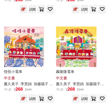
可超商取貨(169862)
鞋包配件(9620)
票券(1176)
石地(1267)
極楽(1074)
試閱
試閱
長鴻出版社(7045)
可海外宅配(161843)
寵物生活(1320)
AI-PROJECT(1068)
青文(6783)
可港澳店取(155004)
玲廊滿藝(337)
故宮精品(6)
ホットエンターテイメント(1011)
ZERO ONE STYLE.inc(6586)
可新加坡店取(154094)
電子書閱讀器(411)
lovepop.net(958)
Neo Media(6582)
可菲律賓店取(155549)
電子書(307983)
禮物卡(25)
PRESTIGE PHOTOGENICS(918)
怪怪小電車
轟隆隆電車
社會科學文獻出版社(5976)
中文書
中文書
有聲書(847)
LEO(862)
薰
久美子
李慧娟
加藤陽子 （かとうようこ）
薰
久美子
李慧娟
加藤陽子（かとうようこ）
上市日期
(可複選)
268
268
PRESTIGE(5367)
79 折
$
$
340
79 折
$
$
340
SS-Paradiseガールズ(846)
試閱
試閱
一個月內上市新品(5683)
禾馬(5114)