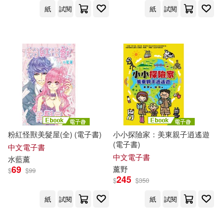
紙
試閱
紙
試閱
ｱﾘｽJAPAN(284)
高等教育出版社(1101)
波多野結衣(283)
王澤(277)
天下雜誌(1099)
小牛頓科學教育有限公司編輯團隊
(271)
中信出版社(1072)
A&T(265)
CircleChange(1045)
粉紅怪獸美髮屋(全) (電子書)
小小探險家：美東親子逍遙遊
棺材裡的笑聲(259)
(電子書)
三采(1017)
麥田(975)
中文電子書
中文電子書
水藍
薰
素人(259)
グラフィス(254)
69
薰
野
$
$
99
麥浩斯(973)
245
$
$
350
ﾒﾃﾞｨｱｻﾌﾟﾗｲ(253)
紙
試閱
紙
試閱
台灣角川電子連載漫畫(960)