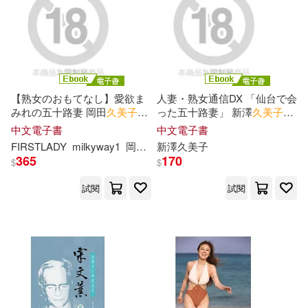
布克文化(841)
木下ひまり(220)
采實文化(836)
根華編輯部(216)
Hearst Fujingaho Co., Ltd.(831)
【熟女のおもてなし】愛欲ま
人妻・熟女通信DX 「仙台で会
みれの五十路妻 岡田
久美子
った五十路妻」 新澤
久美子
高橋留美子(214)
(電子書)
(電子書)
中文電子書
中文電子書
商業周刊(825)
碁峰(808)
FIRSTLADY
milkyway1
岡田
久美子
新澤
久美子
ABSOLUTE SUPER POSE(210)
365
170
$
$
北京億森同創文化(782)
試閱
試閱
TYPE-MOON(210)
木馬文化(770)
大槻ひびき(210)
Universal(752)
安祖緹(210)
今周文化(749)