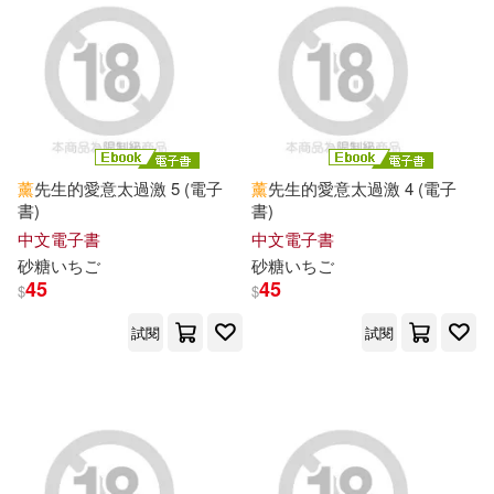
EZLanguage編輯部(131)
東方出版社(447)
劉燁(131)
大峰いるか(131)
KATTS(441)
尾田榮一郎(131)
上海人民出版社有限責任公司(437)
薰
先生的愛意太過激 5 (電子
薰
先生的愛意太過激 4 (電子
書)
書)
麻美ゆま(131)
中文電子書
中文電子書
小熊出版(434)
商務(432)
砂糖いちご
砂糖いちご
45
45
$
$
YUUKI HB(130)
川原礫(130)
北京師範大學出版社(431)
試閱
試閱
川口開治(130)
譯林出版社(431)
工藤ララ(130)
天地出版社(425)
耕林(424)