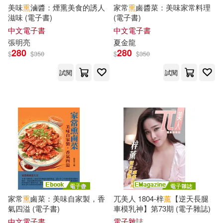
ラブポップ(396)
美味
熏
滷醬：煙熏美食的誘人
家常
熏
鹵醬菜：美味家常料理
中國紡織出版社(1563)
滋味 (電子書)
(電子書)
中文電子書
中文電子書
エスデジタル(391)
闕(377)
重慶大學電子音像出版社有限公司
張明亮
夏金龍
(1532)
280
280
$
$
350
$
$
350
素人onlyプラム(375)
試閱
試閱
天下文化(1512)
GLAY’z(363)
北京大學出版社(1505)
マーキュリー(356)
biki(347)
天下書盟(1498)
SS-Paradise nude(345)
青島出版社(1451)
DEEP’S(340)
長瀬麻美(337)
買動漫(1423)
晨星(1350)
家常
熏
鹵菜：美味自家製，香
兀美人 1804-梓
薰
【逆天長腿
氣四溢 (電子書)
車模乳神】第73期 (電子雜誌)
カムカムぴゅっ！(325)
中文電子書
電子雜誌