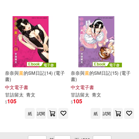
新銳文創(382)
講談社(382)
（春秋）孫武(114)
GOT(381)
MAPPLE昭文社編輯部(112)
西安電子科技大學出版社(379)
林靜(112)
菁品文化(378)
週刊SPA！デジタル編集部(112)
奈奈與
薰
的SM日記(14) (電子
奈奈與
薰
的SM日記(15) (電子
馬可孛羅(377)
書)
書)
中文電子書
中文電子書
ﾄﾞｷﾄﾞｷ生撮り(112)
中央編譯出版社(376)
甘詰留太
青文
甘詰留太
青文
105
105
$
$
HA-R(111)
KangJak(111)
人民美術出版社(373)
紙
試閱
紙
試閱
Kanae Sato(110)
接力出版社(372)