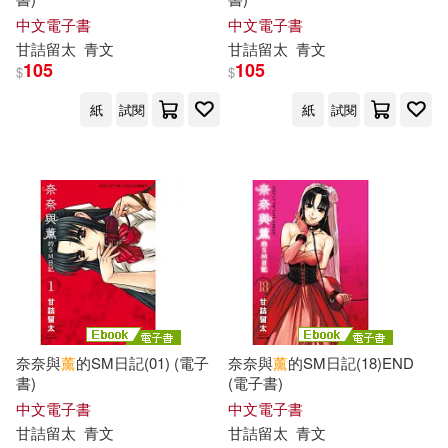
hgg(121)
川上奈々美(120)
中文電子書
中文電子書
春風文藝出版社(399)
甘詰留太
青文
甘詰留太
青文
105
105
$
$
舞ワイフ(120)
蕭楓(120)
海豚出版社(399)
紙
試閱
紙
試閱
E★ナンパDX(119)
奇幻基地(398)
VALCLIMB(119)
笭菁(119)
人民衛生出版社(396)
紫狂(119)
英雄(119)
幸福文化(396)
解禁お宝プレミアム(119)
典藏藝術(395)
奈奈與
薰
的SM日記(01) (電子
奈奈與
薰
的SM日記(18)END
書)
(電子書)
Michanll(118)
周顯宗(118)
巴比樂視(395)
中文電子書
中文電子書
甘詰留太
青文
甘詰留太
青文
憐憐(118)
幼福編輯部(117)