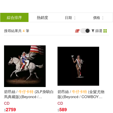
搜
尋
分類
綜合排序
熱銷度
日期
價格
(單選)
結
搜尋結果共
4
筆
篩選
所有商品(6)
影音(4)
果
篩
CD(4)
選
展開
出版社
(可複選)
碧昂絲 /
牛仔
卡特
(2LP身騎白
碧昂絲 /
牛仔
卡特
(金髮尤物
馬典藏版)(Beyoncé /
版)(Beyoncé / COWBOY
COWBOY CARTER
CARTER (Blonde Hair ver.))
CD
CD
(OFFICIAL VINYL 2LP))
SONY MUSIC(3)
2759
589
$
$