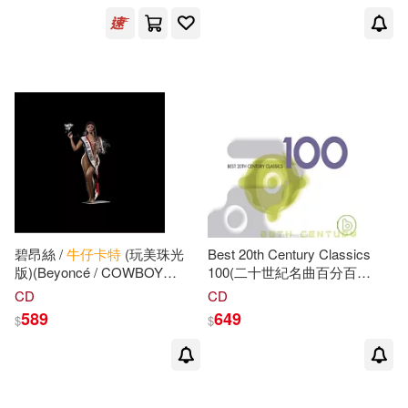
Warner Classics(1)
配送方式
(可複選)
可超商取貨(4)
可海外宅配(3)
可港澳店取(2)
碧昂絲 /
牛仔
卡特
(玩美珠光
Best 20th Century Classics
版)(Beyoncé / COWBOY
100(二十世紀名曲百分百
可新加坡店取(2)
CARTER (Bead Face ver.))
(6CD))
CD
CD
589
649
$
$
可菲律賓店取(2)