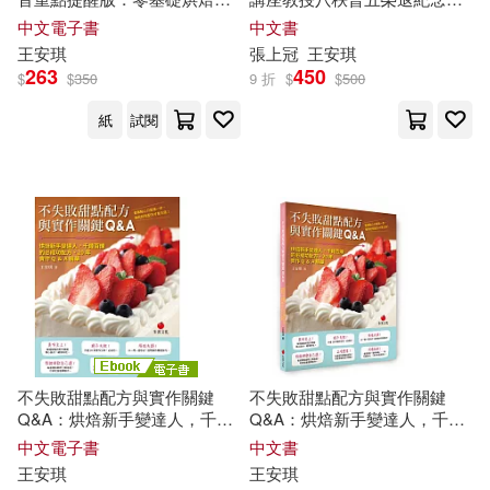
第一堂課：鮮奶油、奶油、雞
集
中文電子書
中文書
蛋、乳酪基本技法與糕點 (電子
王安琪
張上冠
王安琪
書)
263
450
$
$
350
9 折
$
$
500
紙
試閱
不失敗甜點配方與實作關鍵
不失敗甜點配方與實作關鍵
Q&A：烘焙新手變達人，千錘
Q&A：烘焙新手變達人，千錘
百煉的必成功配方、20年實作
百煉的必成功配方、20年實作
中文電子書
中文書
Q&A精華 (電子書)
Q&A精華
王安琪
王安琪