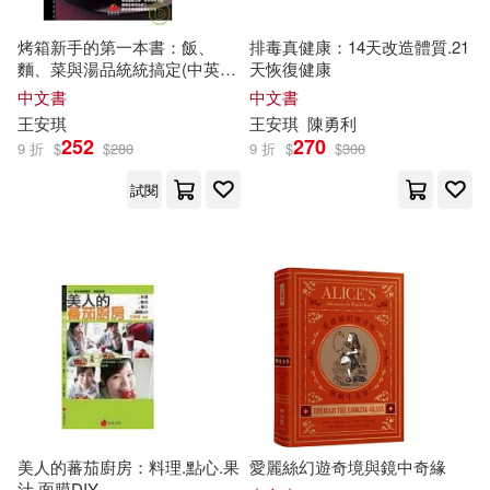
烤箱新手的第一本書：飯、
排毒真健康：14天改造體質.21
麵、菜與湯品統統搞定(中英對
天恢復健康
照)
中文書
中文書
王安琪
王安琪
陳勇利
252
270
9 折
$
$
280
9 折
$
$
300
試閱
美人的蕃茄廚房：料理.點心.果
愛麗絲幻遊奇境與鏡中奇緣
汁.面膜DIY