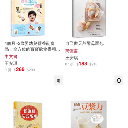
4個月~2歲嬰幼兒營養副食
自己做天然酵母面包
品：全方位的寶寶飲食書和育
簡體書
兒心得【超強燜燒杯離乳食收
中文書
王安琪
錄版】
183
王安琪
87 折
$
$
210
269
9 折
$
$
299
電