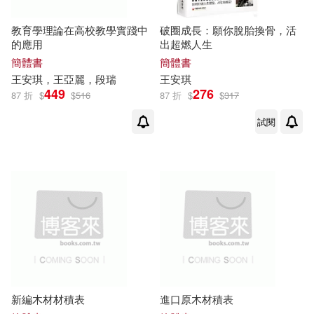
教育學理論在高校教學實踐中
破圈成長：願你脫胎換骨，活
的應用
出超燃人生
簡體書
簡體書
王安琪
，王亞麗，段瑞
王安琪
449
276
87 折
$
$
516
87 折
$
$
317
試閱
新編木材材積表
進口原木材積表