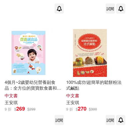
試閱
4個月~2歲嬰幼兒營養副食
100%成功!超簡單的鬆餅粉法
品：全方位的寶寶飲食書和育
式鹹點
兒心得(超值育兒版)
中文書
中文書
王安琪
王安琪
269
270
9 折
$
$
299
9 折
$
$
300
試閱
試閱