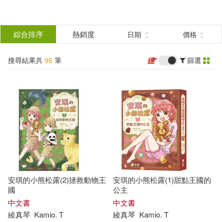
搜
尋
分類
綜合排序
熱銷度
日期
價格
(單選)
結
搜尋結果共
96
筆
篩選
圖書(86)
所有商品(96)
果
電子書(10)
篩
選
展開
作者
(可複選)
安琪的小熊松露(2)拯救動物王
安琪的小熊松露(1)甜點王國的
王安琪(63)
國
公主
中文書
中文書
綾真琴
Kamio. T
綾真琴
Kamio. T
憨爸，王安琪，胡斌(3)