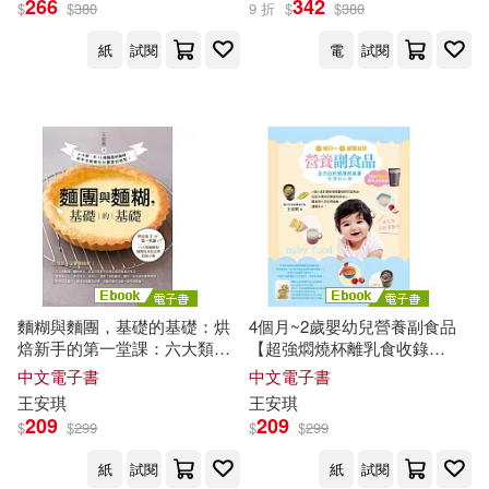
266
342
$
$
380
9 折
$
$
380
紙
試閱
電
試閱
麵糊與麵團，基礎的基礎：烘
4個月~2歲嬰幼兒營養副食品
焙新手的第一堂課：六大類麵
【超強燜燒杯離乳食收錄
團和麵糊基本技法與糕點 (電子
版】：全方位的寶寶飲食書和
中文電子書
中文電子書
書)
育兒心得 (電子書)
王安琪
王安琪
209
209
$
$
299
$
$
299
紙
試閱
紙
試閱