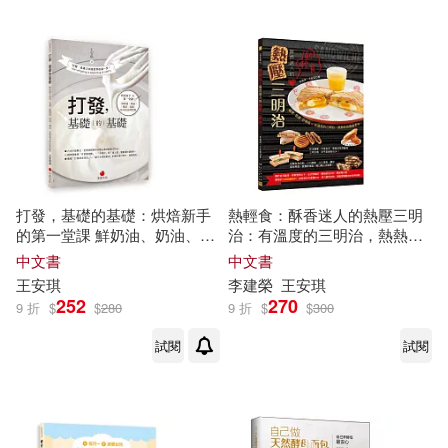
打發，基礎的基礎：烘焙新手
熱輕食：酥香迷人的熱壓三明
的第一堂課 鮮奶油、奶油、雞
治：有溫度的三明治，熱熱吃
蛋、乳酪基本技法與糕點
的驚喜美味。
中文書
中文書
王安琪
李建榮
王安琪
252
270
9 折
$
$
280
9 折
$
$
300
試閱
試閱