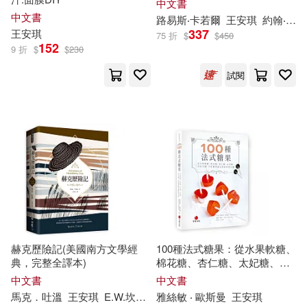
中文書
中文書
路易斯‧卡若爾
王安琪
約翰‧譚尼爾（John Tenniel）
337
王安琪
75 折
$
$
450
152
9 折
$
$
230
試閱
赫克歷險記(美國南方文學經
100種法式糖果：從水果軟糖、
典，完整全譯本)
棉花糖、杏仁糖、太妃糖、巧
克力糖、牛奶糖到蛋白甜餅和
中文書
中文書
馬卡龍
馬克．吐溫
王安琪
E.W.坎柏
約翰．哈雷
雅絲敏 ‧ 歐斯曼
王安琪