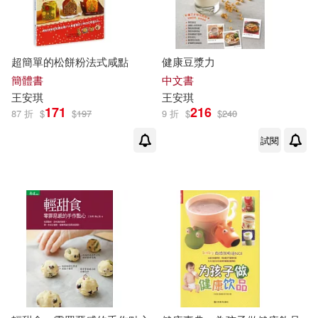
超簡單的松餅粉法式咸點
健康豆漿力
簡體書
中文書
王安琪
王安琪
171
216
87 折
$
$
197
9 折
$
$
240
試閱