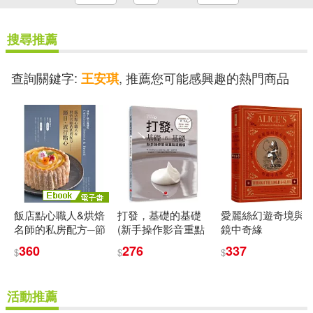
搜尋推薦
查詢關鍵字:
, 推薦您可能感興趣的熱門商品
王安琪
飯店點心職人&烘焙
打發，基礎的基礎
愛麗絲幻遊奇境與
名師的私房配方─節
(新手操作影音重點
鏡中奇緣
日、流行點心 (電子
提醒版)：零基礎烘
360
276
337
$
$
$
書)
焙的第一堂課：鮮
奶油、奶油、雞
蛋、乳酪基本技法
活動推薦
與糕點