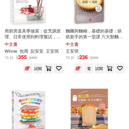
郭保香(1)
時代文藝出版社(1)
盧美玲(1)
辜惠雪(1)
科學出版社(1)
用廚房道具學做菜：從烹調原
麵團與麵糊，基礎的基礎：烘
陳勇利(1)
雅絲敏 ‧ 歐斯曼(1)
理、日常使用到料理嘗試，讓
焙新手的第一堂課 六大類麵團
經濟科學出版社(1)
下廚更有效率
和麵糊基本技法與糕點示範
中文書
中文書
馬克吐溫(1)
Winnie
包周
彭安安
王安琪
王安琪
355
236
黑龍江教育出版社(1)
79 折
$
$
450
79 折
$
$
299
（中國台灣）王安琪(1)
試閱
電
試閱
（以）塔利·哈圖卡(1)
（沙特阿拉伯）阿齊茲·穆罕默德(1)
（沙特）阿卜杜·阿齊茲·薩格阿比
(1)