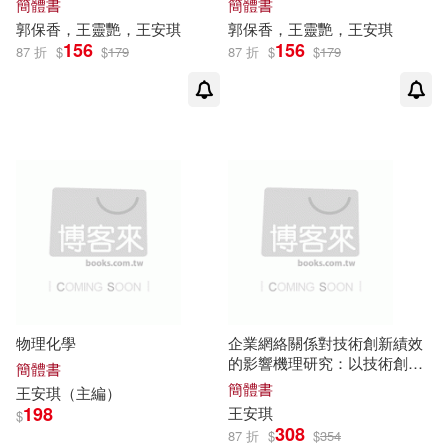
簡體書
簡體書
郭保香，王靈艷，
王安琪
郭保香，王靈艷，
王安琪
156
156
87 折
$
$
179
87 折
$
$
179
物理化學
企業網絡關係對技術創新績效
的影響機理研究：以技術創新
簡體書
動態能力為中介
簡體書
王安琪
（主編）
198
王安琪
$
308
87 折
$
$
354