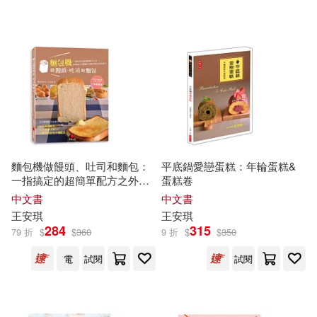
麵包機做饅頭、吐司和麵包：
平底鍋愛戀蛋糕：年輪蛋糕&
一指搞定的超簡單配方之外，
蛋糕卷
再蒐集27個讓吐司隔天更好吃
中文書
中文書
的秘方
王安琪
王安琪
284
315
79 折
$
$
360
9 折
$
$
350
電
試閱
試閱