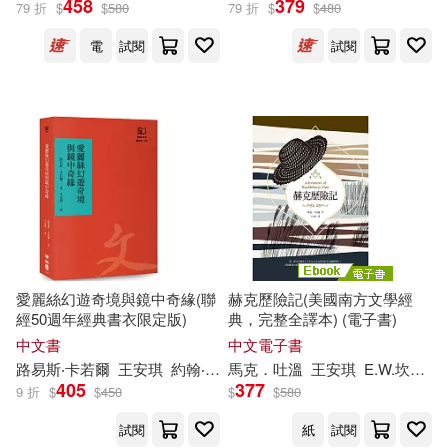
458
379
79 折
$
$
580
79 折
$
$
480
電
試閱
試閱
愛麗絲幻遊奇境與鏡中奇緣(聯
赫克歷險記(美國南方文學經
經50週年經典書衣限定版)
典，完整全譯本) (電子書)
中文書
中文電子書
路易斯‧卡若爾
王安琪
約翰‧譚尼爾爵士（Sir John Tenniel）
馬克．吐溫
王安琪
E.W.坎柏
約
405
377
9 折
$
$
450
$
$
580
試閱
紙
試閱