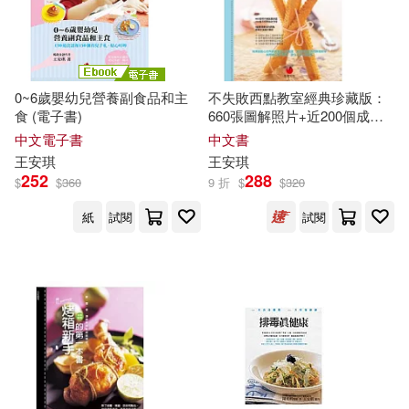
0~6歲嬰幼兒營養副食品和主
不失敗西點教室經典珍藏版：
食 (電子書)
660張圖解照片+近200個成功
秘訣，做點心絕對沒問題
中文電子書
中文書
王安琪
王安琪
252
288
$
$
360
9 折
$
$
320
紙
試閱
試閱