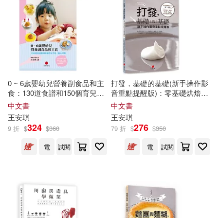
江豔鳳、王安琪(1)
適合平板閱讀(8)
中國建築工業出版社(1)
王安琪(安妮)(1)
中國政法大學出版社(1)
其他
(可複選)
王安琪、吳佩禧(1)
中國林業出版社(1)
0 ~ 6歲嬰幼兒營養副食品和主
打發，基礎的基礎(新手操作影
現在可購買商品(33)
食：130道食譜和150個育兒手
音重點提醒版)：零基礎烘焙的
王安琪、洪嘉妤(1)
札、貼心叮嚀
第一堂課：鮮奶油、奶油、雞
中文書
中文書
中國經濟出版社(1)
蛋、乳酪基本技法與糕點
作者/演唱/譯/編/繪(94)
王安琪
王安琪
王安琪（主編）(1)
324
276
9 折
$
$
360
79 折
$
$
350
五洲傳播出版社(1)
價格
-
電
試閱
電
試閱
範圍
王安琪，戴瑩瑩（主編）(1)
天下生活(1)
幸福文化(1)
王安琪，王亞麗，段瑞(1)
文心出版社(1)
王希群，董瓊，宋維峰，王安琪，