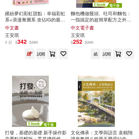
（美）埃蘭·本-約瑟夫(1)
繽紛夢幻彩虹甜點：幸福彩虹
麵包機做饅頭、吐司和麵包：
系+浪漫漸層系 攻佔IG的最夯
一指搞定的超簡單配方之外，
打卡甜點
再蒐集27個讓吐司隔天更好吃
中文書
中文電子書
（英）愛德華·富爾布魯克(1)
的秘方 (電子書)
王安琪
王安琪
342
252
9 折
$
$
380
$
$
360
試閱
紙
試閱
打發，基礎的基礎 新手操作影
文化傳承：文學與語言 袁鶴翔
音重點提醒版：零基礎烘焙的
講座教授八秩晉五榮退紀念文