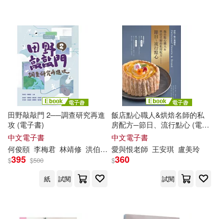
可超商取貨(86)
陳虹穎(2)
黃淑惠、王安琪(2)
中國紡織出版社(2)
可海外宅配(86)
Winnie(1)
二魚文化(2)
可港澳店取(85)
劉澍，王安琪（主編）(1)
國立臺灣大學出版中心(2)
可新加坡店取(85)
包周(1)
張上冠(1)
田野敲敲門 2──調查研究再進
飯店點心職人&烘焙名師的私
廣東科技出版社(2)
新雅(2)
攻 (電子書)
房配方─節日、流行點心 (電子
可菲律賓店取(85)
書)
彭安安(1)
愛與恨老師(1)
中文電子書
中文電子書
書林出版有限公司(2)
何俊頤
李梅君
林靖修
洪伯邑
王安琪
愛與恨老師
胡哲豪
王安琪
鄭肇祺
盧美玲
陳懷萱
395
360
$
$
500
$
李建榮(1)
李有成、王安琪(1)
電子書
(可複選)
江蘇美術出版社(2)
三味(1)
紙
試閱
試閱
楊心怡(1)
江艷鳳 王安琪(1)
適合手機平板閱讀(2)
上海文藝出版社(1)