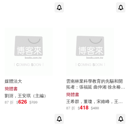
媒體法大
雲南林業科學教育的先驅和開
拓者：張福延 曲仲湘 徐永椿
簡體書
任瑋 曹誠一 薛紀如年譜
簡體書
劉澍，
王安琪
（主編）
626
王希群，董瓊，宋維峰，
王安琪
87 折
$
$
720
418
87 折
$
$
480