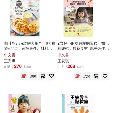
咖啡館style鬆餅大集合：6大種
2歲起小朋友最愛的蛋糕、麵包
類×77道，選擇最多、材料變
和餅乾：營養食材+親手製作=
化最豐富!
愛心滿滿的媽咪食譜
中文書
中文書
王安琪
王安琪
270
288
9 折
$
$
300
9 折
$
$
320
試閱
試閱