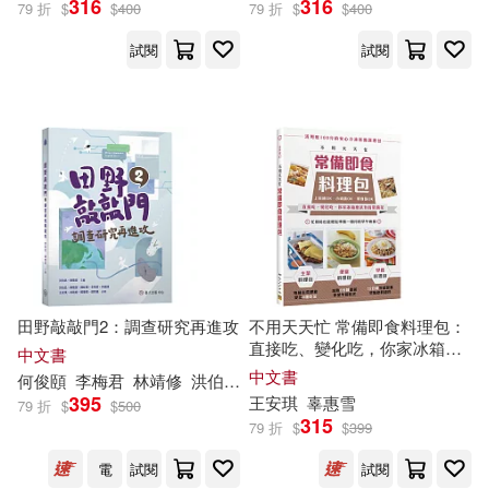
316
316
79 折
$
$
400
79 折
$
$
400
試閱
試閱
路易斯‧卡若爾(3)
展開
馬克．吐溫(3)
何俊頤(2)
出版社
(可複選)
李梅君(2)
林靖修(2)
邦聯文化(27)
朱雀(25)
洪伯邑(2)
綾真琴(2)
聯經出版公司(7)
胡哲豪(2)
田野敲敲門2：調查研究再進攻
不用天天忙 常備即食料理包：
直接吃、變化吃，你家冰箱應
中國輕工業出版社(3)
展開
中文書
該有的常備菜
中文書
何俊頤
李梅君
林靖修
洪伯邑
王安琪
胡哲豪
鄭肇祺
陳懷萱
郭保香，王靈艷，王安琪(2)
395
王安琪
辜惠雪
79 折
$
$
500
人民郵電出版社(3)
315
79 折
$
$
399
配送方式
(可複選)
鄭肇祺(2)
陳懷萱(2)
電
試閱
試閱
化學工業出版社(3)