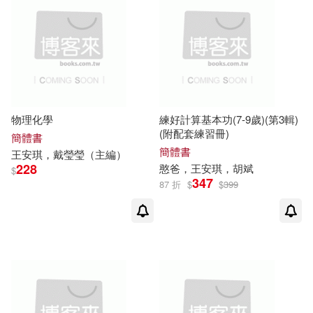
物理化學
練好計算基本功(7-9歲)(第3輯)
(附配套練習冊)
簡體書
簡體書
王安琪
，戴瑩瑩（主編）
228
憨爸，
王安琪
，胡斌
$
347
87 折
$
$
399