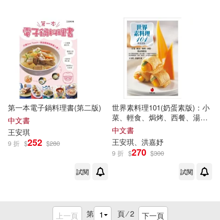
第一本電子鍋料理書(第二版)
世界素料理101(奶蛋素版)：小
菜、輕食、焗烤、西餐、湯品
中文書
和甜點
中文書
王安琪
252
王安琪
、洪嘉妤
9 折
$
$
280
270
9 折
$
$
300
試閱
試閱
第
頁 ⁄
2
上一頁
下一頁