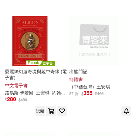
愛麗絲幻遊奇境與鏡中奇緣 (電
出龍門記
子書)
簡體書
中文電子書
（中國台灣）
王安琪
355
路易斯‧卡若爾
王安琪
約翰‧譚尼爾
87 折
$
$
408
280
$
$
400
試閱