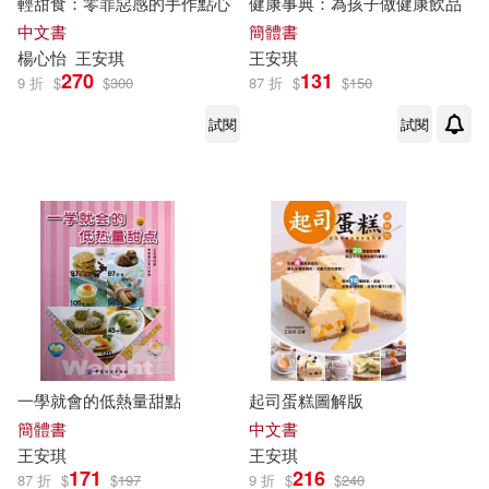
輕甜食：零罪惡感的手作點心
健康事典：為孩子做健康飲品
中文書
簡體書
楊心怡
王安琪
王安琪
270
131
9 折
$
$
300
87 折
$
$
150
試閱
試閱
一學就會的低熱量甜點
起司蛋糕圖解版
簡體書
中文書
王安琪
王安琪
171
216
87 折
$
$
197
9 折
$
$
240