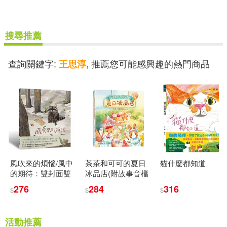
可菲律賓店取(2)
搜尋推薦
電子書
(可複選)
查詢關鍵字:
, 推薦您可能感興趣的熱門商品
王思淳
適合平板閱讀(1)
其他
(可複選)
風吹來的煩惱/風中
茶茶和可可的夏日
貓什麼都知道
現在可購買商品(3)
的期待：雙封面雙
冰品店(附故事音檔
主線故事，帶你看
QR Code+創意著色
276
284
316
$
$
$
穿人際互動盲點，
紙)
作者/演唱/譯/編/繪(4)
找到解方
活動推薦