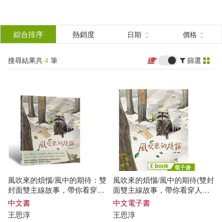
搜
尋
分類
綜合排序
熱銷度
日期
價格
(單選)
結
搜尋結果共
4
筆
篩選
圖書(3)
所有商品(4)
果
電子書(1)
篩
選
展開
作者
(可複選)
風吹來的煩惱/風中的期待：雙
風吹來的煩惱/風中的期待(雙封
王思淳(2)
馬克‧韋克蘭(2)
封面雙主線故事，帶你看穿人
面雙主線故事，帶你看穿人際
際互動盲點，找到解方
互動盲點，找到解方) (電子書)
中文書
中文電子書
王思淳
王思淳
瑞秋‧魯伊茲(1)