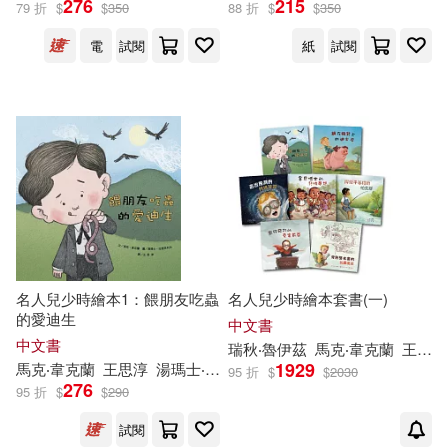
276
215
79 折
$
$
350
88 折
$
$
350
電
試閱
紙
試閱
出版社
(可複選)
聯經出版公司(2)
韋伯(2)
配送方式
(可複選)
可超商取貨(3)
可海外宅配(3)
名人兒少時繪本1：餵朋友吃蟲
名人兒少時繪本套書(一)
的愛迪生
中文書
中文書
瑞秋‧魯伊茲
馬克‧韋克蘭
王思淳
可港澳店取(2)
1929
馬克‧韋克蘭
王思淳
湯瑪士‧拉德克利夫(Thomas Radcliffe)
95 折
$
$
2030
276
95 折
$
$
290
可新加坡店取(2)
試閱