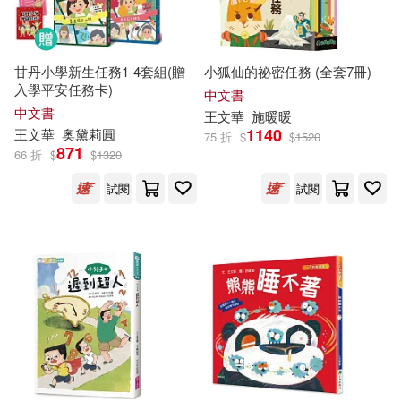
海狗房東(3)
王春子(3)
遠流(3)
三民(2)
甘丹小學新生任務1-4套組(贈
小狐仙的祕密任務 (全套7冊)
程有為(3)
花格子(3)
入學平安任務卡)
中文書
中國勞動社會保障出版社(2)
中文書
王文華
施暖暖
1140
王文華
奧黛莉圓
黃海(3)
黃郁欽(3)
75 折
$
$
1520
871
66 折
$
$
1320
中國海洋大學出版社(2)
試閱
試閱
《中華古詩文萃》編選組(2)
北京大學出版社(2)
中華文庫青少年導讀本叢書編委會
(2)
外文出版社(2)
余湘(2)
外語教學與研究出版社(2)
傑夫．約翰．羅伯茲(2)
小漫遊文化(2)