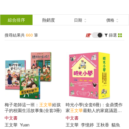
搜
尋
分類
綜合排序
熱銷度
日期
價格
(單選)
結
搜尋結果共
660
筆
篩選
圖書(503)
所有商品(660)
果
影音(1)
3C(11)
篩
選
設計文具(1)
電子書(118)
展開
作者
(可複選)
有聲書(26)
梅子老師這一班：
王文華
給孩
時光小學(全套6冊)：金鼎獎作
王文華(543)
劉思源(31)
子的校園生活故事集(全套3冊)
家
王文華
最動人的家庭議題作
品，深刻描繪非典型家庭孩子
中文書
中文書
的內心風景
王文華
Yuan
王文華
李憶婷
王秋香
貓魚
林世仁(27)
王家珍(24)