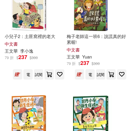
康保成(1)
張曉偉（選編）(1)
四也文化出版公司(1)
張洪濤（主編）(1)
張淑慧(1)
四川人民出版社(1)
小兒子2：土匪窩裡的老大
梅子老師這一班6：說謊真的好
張英珉(1)
彭恆禮(1)
國家行政學院出版社(1)
累喔!
中文書
中文書
王文華
李小逸
徐潛（主編）(1)
徐瑞蓮(1)
國父紀念館(1)
237
王文華
Yuan
79 折
$
$
300
237
79 折
$
$
300
施偉，王文華，王濱，李昕(1)
國立臺灣大學出版中心(1)
電
試閱
電
試閱
曾郁雯(1)
國防大學出版社(1)
朱恆夫，聶聖哲（主編）(1)
天地出版社(1)
李悅心(1)
李知融(1)
山東文藝出版社(1)