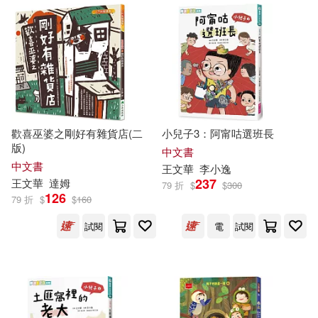
子 魚(1)
人民郵電出版社(1)
孟憲實等（主編）(1)
企業管理出版社(1)
孫大川(1)
作家出版社(1)
允晨文化(1)
宋波，王文華，馮兆田，謝月真，
歡喜巫婆之剛好有雜貨店(二
小兒子3：阿甯咕選班長
夏青，王世鳳等（主編）(1)
版)
千華駐科技(1)
台中市政府(1)
中文書
中文書
王文華
李小逸
宋金(1)
237
王文華
達姆
79 折
$
$
300
台海出版社(1)
126
79 折
$
$
160
屈文生，萬立，許鈞，郭國良(1)
試閱
電
試閱
吉林文史出版社(1)
崔師玉，劉梅，王文華，張韜，潘
新穎，李再波，高秀麗，聶霞（主
同濟大學出版社(1)
編）主編(1)