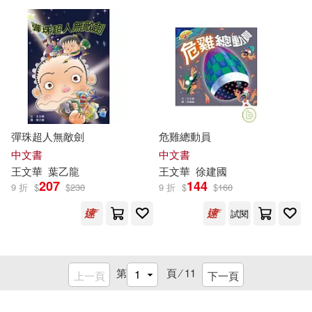
彈珠超人無敵劍
危雞總動員
中文書
中文書
王文華
葉乙龍
王文華
徐建國
207
144
9 折
$
$
230
9 折
$
$
160
試閱
第
頁 ⁄
11
上一頁
下一頁