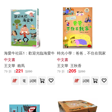
海愛牛社區1：歡迎光臨海愛牛
時光小學：爸爸，不住在我家
中文書
中文書
王文華
賴馬
王文華
王秋香
221
205
79 折
$
$
280
79 折
$
$
260
電
試閱
試閱