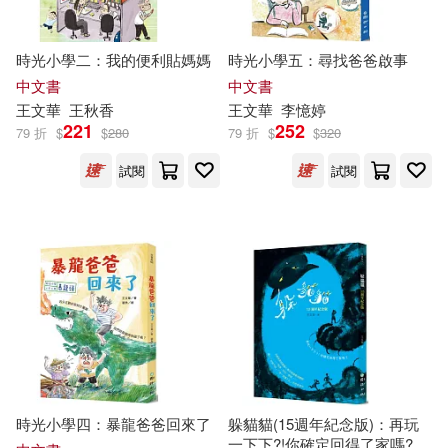
趙秉志（主編）(1)
郝譽翔(1)
時光小學二：我的便利貼媽媽
時光小學五：尋找爸爸啟事
郭至和(1)
郭英卓(1)
中文書
中文書
王文華
王秋香
王文華
李憶婷
鄒敦伶(1)
221
252
79 折
$
$
280
79 折
$
$
320
試閱
試閱
鄭丞鈞、管家琪、黃秋芳、 王文華
(1)
阿德蝸等(1)
陳啟淦(1)
陳幸蕙(1)
陳沛慈(1)
黃仕忠(1)
黃信洋(1)
時光小學四：暴龍爸爸回來了
躲貓貓(15週年紀念版)：再玩
黃欣悅等(1)
黃碧端(1)
一下下?!你確定回得了家嗎?