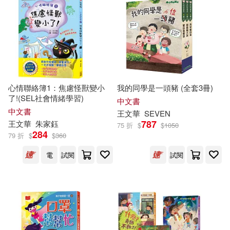
陳啓淦(6)
子魚(5)
本週上市新品(1)
中華書局(5)
徐國能(5)
李光福(5)
清華大學出版社(5)
電子書
(可複選)
湯芝萱(5)
石麗蓉(5)
蛋白質女孩(5)
人民出版社(4)
心情聯絡簿1：焦慮怪獸變小
我的同學是一頭豬 (全套3冊)
適合手機平板閱讀(38)
了!(SEL社會情緒學習)
童嘉(5)
謝鴻文(5)
中文書
中文書
北京圖書館出版社(4)
王文華
SEVEN
適合平板閱讀(80)
787
王文華
朱家鈺
75 折
$
$
1050
陳昇群(5)
陳景聰(5)
284
79 折
$
$
360
吉林美術出版社(4)
電
試閱
試閱
黃基博(5)
劉旭恭(4)
其他
(可複選)
團結出版社(4)
劉清彥(4)
曹俊彥(4)
現在可購買商品(357)
安徽少年兒童出版社(4)
王文華等(4)
莊榮祚(4)