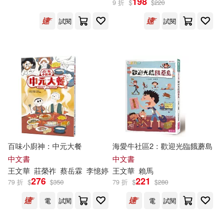
198
9 折
$
$
220
試閱
試閱
百味小廚神：中元大餐
海愛牛社區2：歡迎光臨餓蘑島
中文書
中文書
王文華
莊榮祚
蔡岳霖
李憶婷
王文華
賴馬
276
221
79 折
$
$
350
79 折
$
$
280
電
試閱
電
試閱