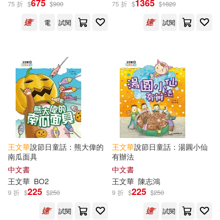
675
1365
75 折
$
$
900
75 折
$
$
1820
電
試閱
試閱
賴以威(23)
王淑芬(22)
展開
亞平(20)
賴曉珍(19)
出版社
(可複選)
顏志豪(19)
岑澎維(14)
親子天下(148)
小兵(49)
林玫伶(14)
洪淑苓(13)
小天下(36)
小螢火蟲(36)
許榮哲(13)
鄒敦怜(13)
王文華
說節日童話：熊大偉的
王文華
說節日童話：湯圓小仙
南瓜面具
有辦法
字畝文化(35)
康軒(34)
展開
中文書
中文書
陳木城(12)
周姚萍(11)
王文華
BO2
王文華
陳志鴻
財團法人國語日報社(25)
225
225
9 折
$
$
250
9 折
$
$
250
配送方式
(可複選)
管家琪(11)
陳素宜(11)
試閱
試閱
小鯨生活文創(18)