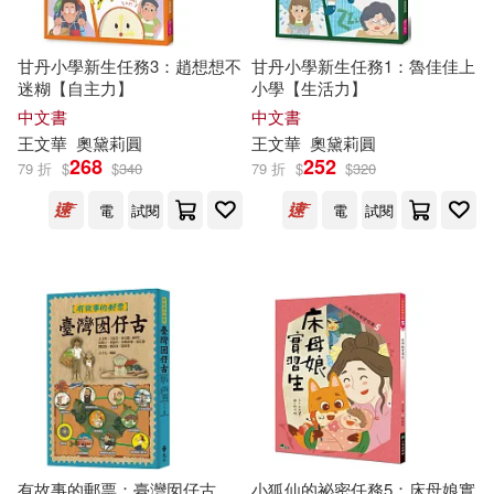
杜國清(1)
林世仁，王文華(1)
廈門大學出版社(1)
甘丹小學新生任務3：趙想想不
甘丹小學新生任務1：魯佳佳上
迷糊【自主力】
小學【生活力】
中文書
中文書
林哲璋等(1)
林文月(1)
復旦大學出版社(1)
王文華
奧黛莉圓
王文華
奧黛莉圓
268
252
79 折
$
$
340
79 折
$
$
320
林芳萍(1)
林高(1)
愛播聽書FM(1)
電
試閱
電
試閱
柯慶明(1)
柳鳴九(1)
新星出版社(1)
晨光出版社(1)
梁晨(1)
楊富閔(1)
未來出版(1)
東方出版中心(1)
武建國，王文華，唐敬業（主編）
武漢大學出版社(1)
(1)
王列耀(1)
王子華(1)
江蘇人民出版社(1)
有故事的郵票：臺灣囡仔古
小狐仙的祕密任務5：床母娘實