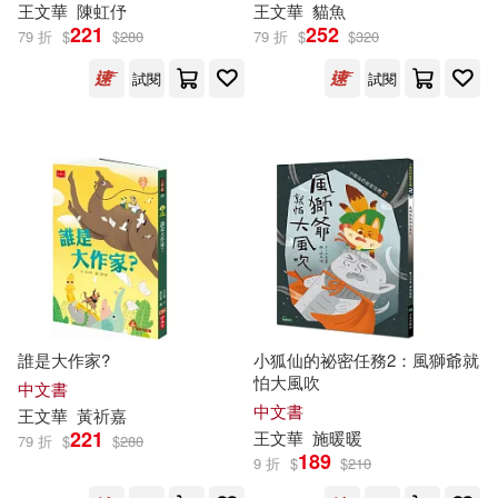
王文華
陳虹伃
王文華
貓魚
221
252
79 折
$
$
280
79 折
$
$
320
試閱
試閱
誰是大作家?
小狐仙的祕密任務2：風獅爺就
怕大風吹
中文書
中文書
王文華
黃祈嘉
221
王文華
施暖暖
79 折
$
$
280
189
9 折
$
$
210