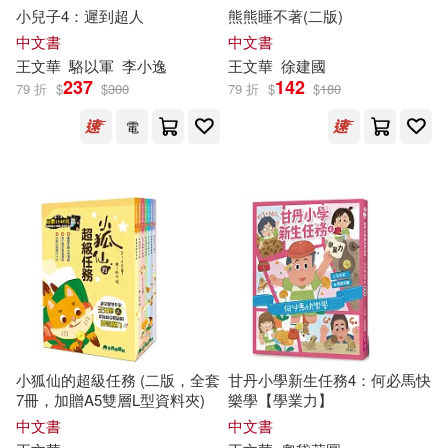
劉秀枝(2)
安娜・維納(2)
小兒子4：遲到超人
熊熊睡不著(二版)
江西人民出版社(2)
中文書
中文書
王文華
駱以軍
李小逸
王文華
徐建國
張善政(2)
洪蘭(2)
237
142
79 折
$
$
300
79 折
$
$
180
江西科學技術出版社(2)
電
王文華等（主編）(2)
皇冠(2)
聯合報系願景工作室(2)
聯合報-健康事業部(2)
胡妙芬(2)
蔡詩萍(2)
華文出版社(2)
螢火蟲(2)
蘇育琪(2)
謝佳見(2)
行路(2)
謝其濬(2)
郎祖筠(2)
小狐仙的超級任務 (二版，全套
甘丹小學新生任務4：何必馬快
遼寧少年兒童出版社(2)
7冊，加贈A5雙層L型資料夾)
樂學【學業力】
中文書
中文書
鄧世雄(2)
陳庭妮(2)