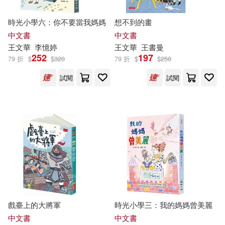
時光小學六：你不要當我媽媽
想不到的畫
中文書
中文書
王文華
李憶婷
王文華
王書曼
252
197
79 折
$
$
320
79 折
$
$
250
試閱
試閱
戲臺上的大將軍
時光小學三：我的媽媽曾美麗
中文書
中文書