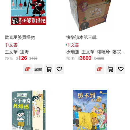
歡喜巫婆買掃把
快樂讀本第三輯
中文書
中文書
王文華
達姆
徐瑞蓮
王文華
賴曉珍
鄭宗弦
126
3600
79 折
$
$
160
75 折
$
$
4800
試閱