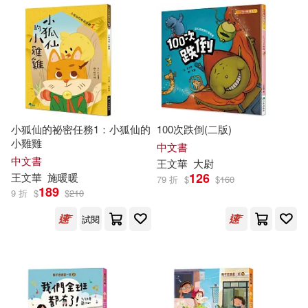
王方華(1)
王明偉(1)
王淑芬、哲也、林世仁、管家琪周
姚萍、賴曉珍、王家珍 王文華、張
家驊、兔子波西(1)
王玖興(1)
小狐仙的祕密任務1：小狐仙的
100次跌倒(二版)
小雞雞
中文書
王田，王文華，徐暘(1)
中文書
王文華
大尉
126
王文華
施暖暖
79 折
$
$
160
189
9 折
$
$
210
王維(1)
試閱
王芹，王浩，王文華（主編）(1)
王蒙(1)
王賀(1)