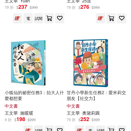
王文華
Yuan
王文華
25度
王文華、林世仁等(1)
華東理工大學出版社(1)
237
276
79 折
$
$
300
79 折
$
$
350
電
試閱
王文華、林哲璋、賴曉珍 等(1)
萬卷樓(1)
王文華、賴曉珍、周姚萍、林世
西南交通大學出版社(1)
仁...等(1)
王文華著(1)
軍事科學出版社(1)
王文華，多娜，徐建國，大尉(1)
農業部農糧署(1)
王文華，王宇清，劉伯樂，劉思
連環畫出版社(1)
小狐仙的祕密任務3：抬大人什
甘丹小學新生任務2：愛米莉交
源，劉清彥，陳沛慈(1)
麼都想要
朋友【社交力】
中文書
中文書
王文華，王曦著(1)
鄭州大學出版社(1)
王文華
施暖暖
王文華
奧黛莉圓
198
252
9 折
$
$
220
79 折
$
$
320
王文華，王衛星（主編）(1)
陝西人民出版社(1)
試閱
電
試閱