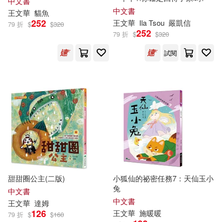
中文書
中文書
王文華
貓魚
黃詩嫻，張興祥（主編）(1)
252
王文華
Ila Tsou
嚴凱信
79 折
$
$
320
252
79 折
$
$
320
鼎文公職名師群(1)
齊邦媛(1)
試閱
（唐）王維(1)
（宋）王(1)
（英）克里斯托夫‧霍洛克斯(1)
甜甜圈公主(二版)
小狐仙的祕密任務7：天仙玉小
兔
中文書
中文書
王文華
達姆
126
王文華
施暖暖
79 折
$
$
160