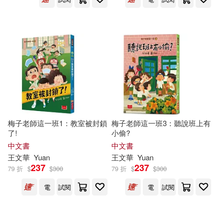
王文華，謝琦（主編）(1)
電子工業出版社(1)
王文華，貓魚(1)
香港中文大學(1)
鼎文(1)
王文華，賈川，宋健（主編）(1)
王文華，賴以威，BO2，黃哲宏(1)
梅子老師這一班1：教室被封鎖
梅子老師這一班3：聽說班上有
了!
小偷?
王文華，賴馬(1)
中文書
中文書
王文華
Yuan
王文華
Yuan
王文華，陳希耘，徐建國，施佩吟
237
237
79 折
$
$
300
79 折
$
$
300
(1)
電
試閱
電
試閱
王文華，高桂奇（主編）(1)