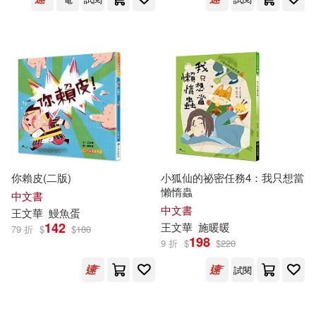
信子(1)
傅承得(1)
中國國際廣播出版社(1)
劉學銚(1)
劉少雄(1)
中國少年兒童出版社(1)
吳俊龍(1)
吳贇(1)
中國建築工業出版社(1)
周雅順，王文華，馬慧東（主編）
(1)
中國法制出版社(1)
你賴皮(二版)
小狐仙的祕密任務4：我只想當
懶惰蟲
哲也(1)
喬繼堂(1)
中文書
中國物資出版社(1)
中文書
王文華
鰻魚蛋
142
王文華
施暖暖
79 折
$
$
180
夏婉雲(1)
夏連保(1)
198
9 折
$
$
220
中國言實出版社(1)
試閱
姚蓉(1)
姜魯鳴 王文華(1)
京華出版社(1)