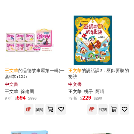
可超商取貨(515)
施養慧(10)
羅吉希(9)
巴巴文化(18)
時報出版(16)
可海外宅配(503)
黃文輝(9)
SANA(8)
小光點(13)
小麥田(13)
可港澳店取(444)
傅林統(8)
林武憲(8)
小熊出版(11)
可新加坡店取(500)
鄭丞鈞(8)
廖炳焜(7)
王文華
的品德故事屋第一輯(一
王文華
的說話課2：巫師要聽的
河北少年兒童出版社(11)
套6本+CD)
祕訣
可菲律賓店取(500)
王洛夫(7)
桂文亞(6)
中文書
中文書
九歌(8)
王文華
徐建國
王文華
桃子
阿喵
594
229
9 折
$
$
990
79 折
$
$
290
王宇清(6)
王文華（主編）(6)
上市日期
(可複選)
廣東高等教育出版社(6)
試閱
試閱
許書寧(6)
鄭宗弦(6)
一個月內上市新品(1)
福建科學技術出版社(6)