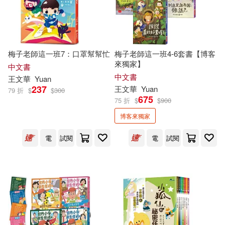
作者/演唱/譯/編/繪(587)
江蘇鳳凰科學技術出版社(4)
蔡宜容(4)
蔡岳霖(4)
價格
-
立信會計出版社(4)
範圍
梅子老師這一班7：口罩幫幫忙
梅子老師這一班4-6套書【博客
蔡淑媖(4)
阿德蝸(4)
來獨家】
中文書
聯合文學(4)
中文書
王文華
Yuan
陳郁如(4)
陶樂蒂(4)
237
王文華
Yuan
79 折
$
$
300
675
人民文學出版社(3)
75 折
$
$
900
博客來獨家
駱以軍(4)
黃秋芳(4)
小皇冠文化(3)
崧燁文化(3)
電
試閱
電
試閱
中華書局編輯部(3)
劉伯樂(3)
浙江大學出版社(3)
周惠玲(3)
安石榴(3)
科學出版社(3)
科寶文化(3)
張友漁(3)
張洪濤(3)
衛生福利部社會及家庭署(3)