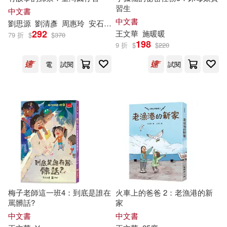
習生
中文書
王志民(1)
王忠祥(1)
海洋委員會海洋保育署(1)
中文書
劉思源
劉清彥
周惠玲
安石榴
張友漁
林世仁
海狗房東
王文華
292
王文華
施暖暖
79 折
$
$
370
198
王愷(1)
王愷作(1)
湖南文藝出版社(1)
狗狗(1)
9 折
$
$
220
電
試閱
試閱
王文美(1)
百家出版社(1)
王文華 徐文麗編(1)
福建少年兒童出版社(1)
王文華、亞平、王宏珍等(1)
稻田(1)
花城出版社(1)
王文華、嚴淑女、黃文輝等(1)
苗栗縣政府教育處圖書資訊科(1)
梅子老師這一班4：到底是誰在
火車上的爸爸 2：老漁港的新
王文華、李儒林、王蔚、岑澎維、
華中師範大學出版社(1)
罵髒話?
家
王夏珍、黃少芬(1)
中文書
中文書