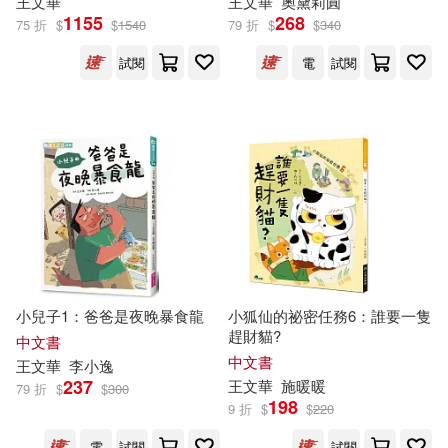
王文華
王文華
奧黛莉圓
青島出版社(2)
1155
268
75 折
$
$
1540
79 折
$
$
340
陳正治(2)
陳雅慧(2)
試閱
電
試閱
高等教育出版社(2)
Naxos(1)
馬岳琳(2)
(唐) 王維 撰(1)
三晉出版社(1)
(宋) 王安石 撰(1)
上海三聯書店(1)
中國社會科學院考古研究所(1)
上海交通大學出版社(1)
中華書局編輯部編(1)
小兒子1：爸爸是夜晚暴食龍
小狐仙的祕密任務6：誰要一隻
上海大學出版社(1)
趕財貓?
中文書
九天星(1)
何寄澎(1)
中文書
王文華
李小逸
上海科學技術文獻出版社(1)
237
王文華
施暖暖
79 折
$
$
300
198
9 折
$
$
220
余光中(1)
侯維玲(1)
中國中醫藥出版社(1)
電
試閱
試閱