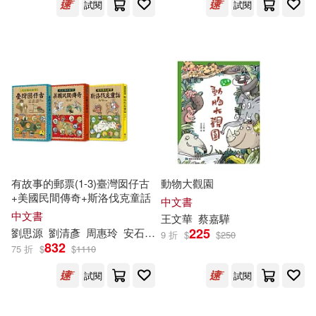
試閱
試閱
有故事的郵票(1-3)臺灣囡仔古
動物大觀園
+美國民間傳奇+斯洛伐克童話
中文書
中文書
王文華
蔡嘉驊
225
劉思源
劉清彥
周惠玲
安石榴
張友漁
林世仁
梁晨
海狗房東
9 折
$
$
250
832
75 折
$
$
1110
試閱
試閱