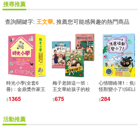
搜尋推薦
查詢關鍵字:
, 推薦您可能感興趣的熱門商品
王文華
時光小學(全套6
梅子老師這一班：
心情聯絡簿1：焦慮
冊)：金鼎獎作家王
王文華給孩子的校
怪獸變小了!(SEL社
文華最動人的家庭
園生活故事集(全套
會情緒學習)
1365
675
284
$
$
$
議題作品，深刻描
3冊)
繪非典型家庭孩子
的內心風景
活動推薦