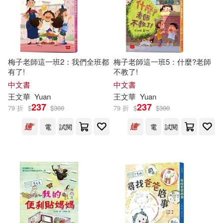
王銘銘(1)
王鳳霞(1)
盤才方等(1)
秦榆(1)
梅子老師這一班2：我們全班都
梅子老師這一班5：什麼?老師
童 嘉(1)
簡媜(1)
有了!
不教了!
中文書
中文書
王文華
Yuan
王文華
Yuan
簡靜惠(1)
董上德(1)
237
237
79 折
$
$
300
79 折
$
$
300
電
試閱
電
試閱
蔡明原(1)
蔡淑仁(1)
蔡淑瑛(1)
衣若芬(1)
許進雄(1)
趙仁珪(1)