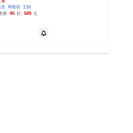
文書
遠見
陳祥
周復初
陳納
馮靜
王韻
95
589
惠價:
折,
元