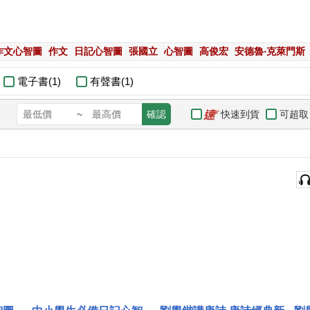
作文心智圖
作文
日記心智圖
張國立
心智圖
高俊宏
安德魯‧克萊門斯
電子書(1)
有聲書(1)
快速到貨
可超取
~
確認