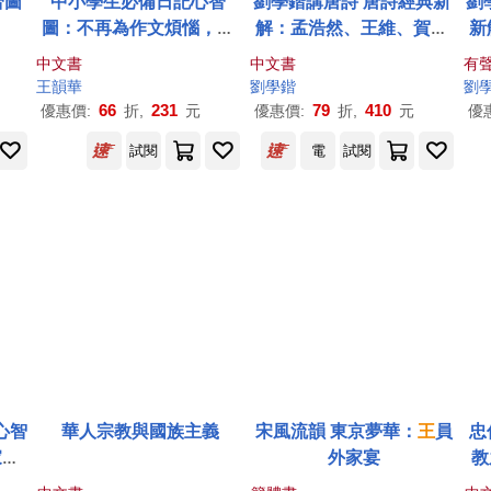
智圖
中小學生必備日記心智
劉學鍇講唐詩 唐詩經典新
劉
圖：不再為作文煩惱，不
解：孟浩然、王維、賀知
新
再苦思寫作主題!
章……唐韻千秋，承載千
知
中文書
中文書
有
年風華，重溫唐詩經典之
千
王韻
華
劉學鍇
劉
美
66
231
79
410
優惠價:
折,
元
優惠價:
折,
元
優
試閱
電
試閱
心智
華人宗教與國族主義
宋風流韻 東京夢華：
王
員
忠
家套
外家宴
教