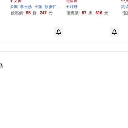
中文書
簡體書
中
淑瑛
曾慶豹
張珣
李玉珍
曾祖漢
王韻
王世平
蔡彥仁
王韻
蔡源林
繆慎耘
王月飛
謝世維
葉先秦
郭承天
葉玟君
邱凱莉
陳琪
劉
95
247
87
616
優惠價:
折,
元
優惠價:
折,
元
優
品