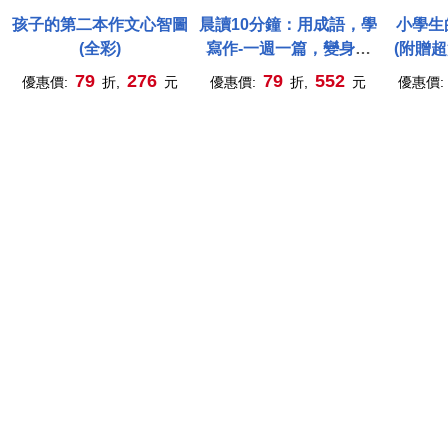
孩子的第二本作文心智圖
晨讀10分鐘：用成語，學
小學生
(全彩)
寫作-一週一篇，變身小
(附贈
日記、週記與作文達人(2
卡2張)
79
276
79
552
優惠價:
折,
元
優惠價:
折,
元
優惠價:
書+1手冊)
漫畫學
日記到