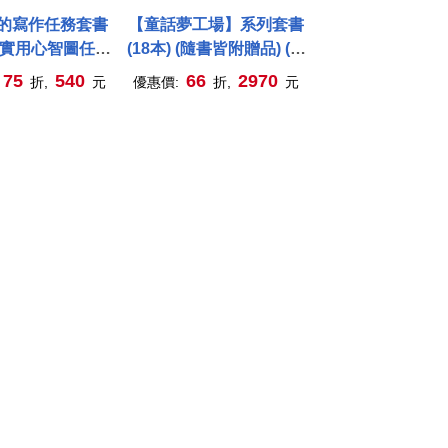
的寫作任務套書
【童話夢工場】系列套書
超實用心智圖任務
(18本) (隨書皆附贈品) (中
：跟著怡辰老師看
高年級讀本)
75
540
66
2970
折,
元
優惠價:
折,
元
寫作，從造句、小
作文一套K.O.!