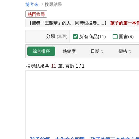
博客來
搜尋結果
熱門搜尋
【搜尋「王韻華」的人，同時也搜尋......】
孩子的第一本
分類
所有商品(11)
圖書(9)
(單選)
日期
價格
綜合排序
熱銷度
搜尋結果共
11
筆, 頁數
1
/ 1