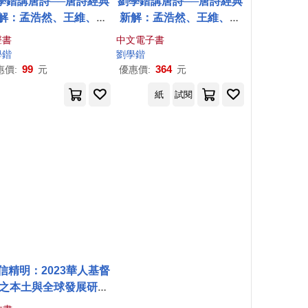
學鍇講唐詩──唐詩經典
劉學鍇講唐詩──唐詩經典
解：孟浩然、王維、賀
新解：孟浩然、王維、賀
章……唐韻千秋，承載
知章……唐韻千秋，承載
聲書
中文電子書
年風華，重溫唐詩經典
千年風華，重溫唐詩經典
學鍇
劉學鍇
之美 (有聲書)
之美 (電子書)
99
364
惠價:
元
優惠價:
元
紙
試閱
信精明：2023華人基督
之本土與全球發展研討
會論文集