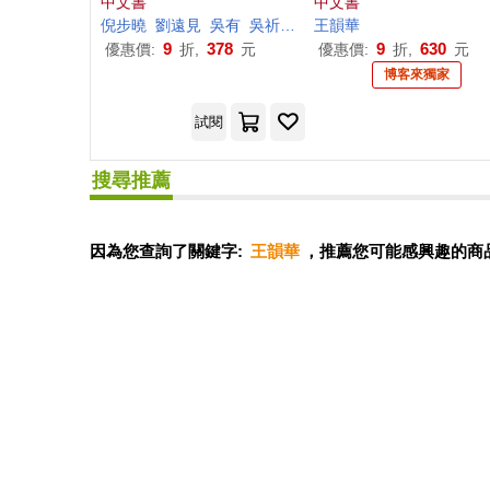
中文書
中文書
倪步曉
劉遠見
吳有
吳祈得
周復初
王韻
華
姚蘊慧
彭振雄
徐
9
378
9
630
優惠價:
折,
元
優惠價:
折,
元
博客來獨家
試閱
搜尋推薦
因為您查詢了關鍵字:
王韻華
，推薦您可能感興趣的商