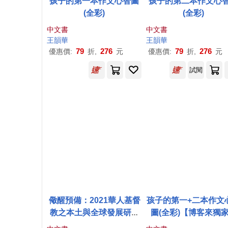
孩子的第一本作文心智圖
孩子的第二本作文心
(全彩)
(全彩)
中文書
中文書
王韻
華
王韻
華
79
276
79
276
優惠價:
折,
元
優惠價:
折,
元
試閱
儆醒預備：2021華人基督
孩子的第一+二本作文
教之本土與全球發展研討
圖(全彩)【博客來獨
會論文集
書】