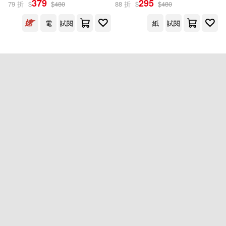
379
295
79 折
$
$
480
88 折
$
$
480
電
試閱
紙
試閱
出版社
(可複選)
今周刊(2)
配送方式
(可複選)
可超商取貨(1)
可海外宅配(1)
可港澳店取(1)
可新加坡店取(1)
重新設定
確認