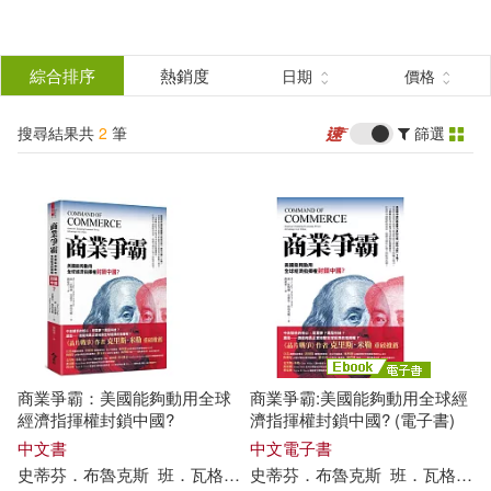
搜
尋
分類
綜合排序
熱銷度
日期
價格
(單選)
結
搜尋結果共
2
筆
篩選
圖書(1)
所有商品(2)
果
電子書(1)
篩
選
展開
作者
(可複選)
商業爭霸：美國能夠動用全球
商業爭霸:美國能夠動用全球經
史蒂芬．布魯克斯(2)
經濟指揮權封鎖中國?
濟指揮權封鎖中國? (電子書)
中文書
中文電子書
史蒂芬
．
布魯克斯
班
．
瓦格爾
簡瑋君
史蒂芬
．
布魯克斯
班
．
瓦格爾
班．瓦格爾(2)