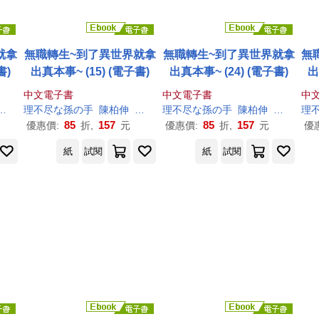
就拿
無職轉生~到了異世界就拿
無職轉生~到了異世界就拿
無
書)
出真本事~ (15) (電子書)
出真本事~ (24) (電子書)
出
中文電子書
中文電子書
中
シロタカ
理
不尽
な
孫
の
手
陳柏伸
シロタカ
理
不尽
な
孫
の
手
陳柏伸
シロタカ
理
85
157
85
157
優惠價:
折,
元
優惠價:
折,
元
優
紙
試閱
紙
試閱