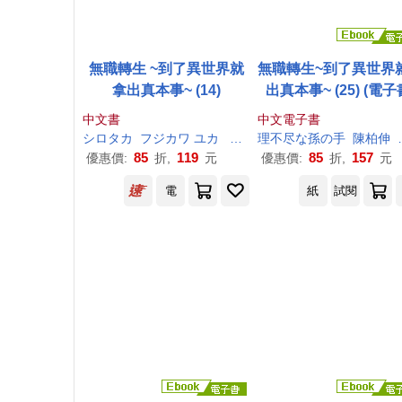
無職轉生 ~到了異世界就
無職轉生~到了異世界
拿出真本事~ (14)
出真本事~ (25) (電子
中文書
中文電子書
シロタカ
フジカワ ユカ
理
不尽
理
な
不尽
孫
の
な
手
孫
の
小天野
手
陳柏伸
85
119
85
157
優惠價:
折,
元
優惠價:
折,
元
電
紙
試閱