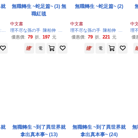
界就
無職轉生 ~蛇足篇~ (3) 無
無職轉生 ~蛇足篇~ (2)
職紅毯
中文書
中文書
中
ロタカ
理
不尽
な
孫
の
手
陳柏伸
シロタカ
小天野
理
不尽
な
孫
の
手
陳柏伸
シロタカ
理
79
197
79
221
優惠價:
折,
元
優惠價:
折,
元
優
電
電
界就
無職轉生 ~到了異世界就
無職轉生 ~到了異世界就
無
拿出真本事~ (13)
拿出真本事~ (24)