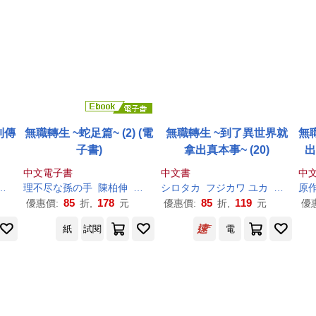
列傳
無職轉生 ~蛇足篇~ (2) (電
無職轉生 ~到了異世界就
無
子書)
拿出真本事~ (20)
出
中文電子書
中文書
中
朝凪
理
不尽
な
孫
の
手
陳柏伸
シロタカ
シロタカ
フジカワ ユカ
理
不尽
原作
な
85
178
85
119
優惠價:
折,
元
優惠價:
折,
元
優
紙
試閱
電