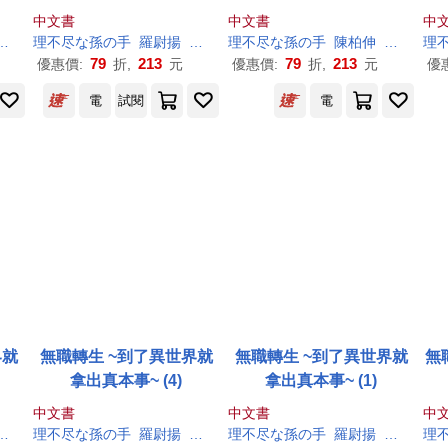
中文書
中文書
中
シロタカ
理
不尽
な
孫
の
手
羅尉揚
シロタカ
理
不尽
な
孫
の
手
陳柏伸
シロタカ
理
79
213
79
213
優惠價:
折,
元
優惠價:
折,
元
優
電
試閱
電
界就
無職轉生 ~到了異世界就
無職轉生 ~到了異世界就
無職
拿出真本事~ (4)
拿出真本事~ (1)
中文書
中文書
中
シロタカ
理
不尽
な
孫
の
手
羅尉揚
シロタカ
理
不尽
な
孫
の
手
羅尉揚
シロタカ
理