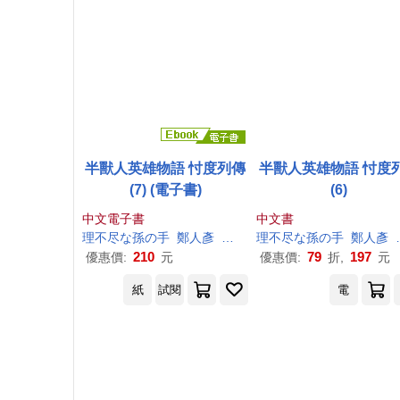
半獸人英雄物語 忖度列傳
半獸人英雄物語 忖度
(7) (電子書)
(6)
中文電子書
中文書
理
不尽
な
孫
の
手
鄭人彥
朝凪
理
不尽
な
孫
の
手
鄭人彥
210
79
197
優惠價:
元
優惠價:
折,
元
紙
試閱
電