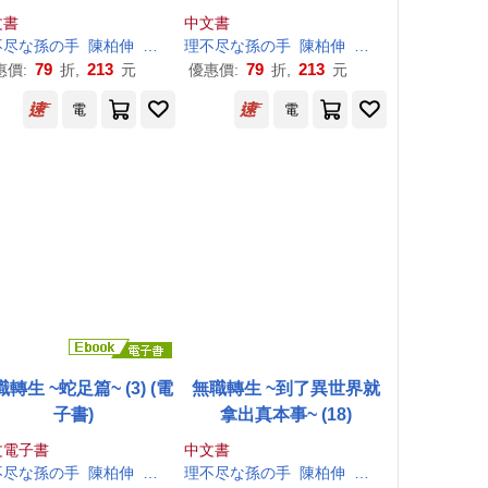
文書
中文書
不尽
な
孫
の
手
陳柏伸
シロタカ
理
不尽
な
孫
の
手
陳柏伸
シロタカ
79
213
79
213
惠價:
折,
元
優惠價:
折,
元
電
電
轉生 ~蛇足篇~ (3) (電
無職轉生 ~到了異世界就
子書)
拿出真本事~ (18)
文電子書
中文書
不尽
な
孫
の
手
陳柏伸
シロタカ
理
不尽
な
孫
の
手
陳柏伸
シロタカ