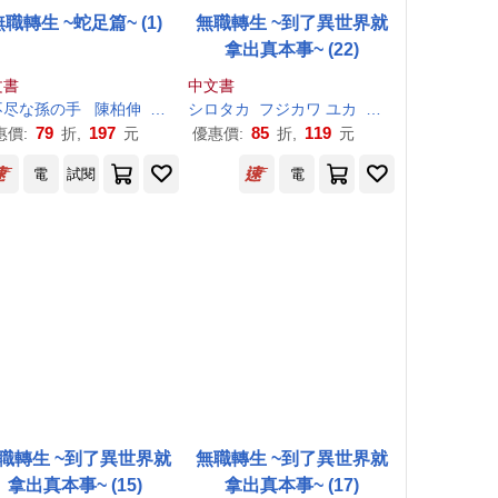
無職轉生 ~蛇足篇~ (1)
無職轉生 ~到了異世界就
拿出真本事~ (22)
文書
中文書
不尽
な
孫
の
手
陳柏伸
シロタカ
シロタカ
フジカワ ユカ
理
不尽
な
孫
の
手
79
197
85
119
惠價:
折,
元
優惠價:
折,
元
電
試閱
電
職轉生 ~到了異世界就
無職轉生 ~到了異世界就
拿出真本事~ (15)
拿出真本事~ (17)