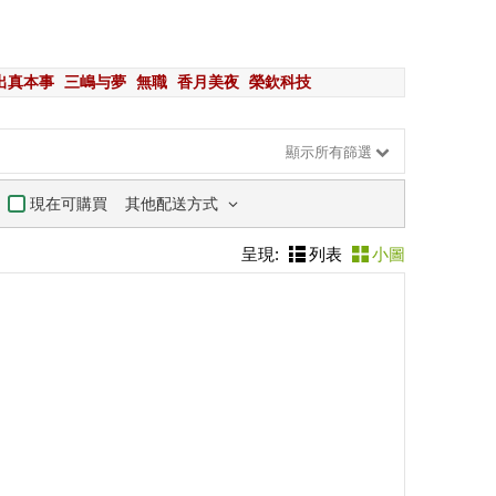
出真本事
三嶋与夢
無職
香月美夜
榮欽科技
顯示所有篩選
其他配送方式
現在可購買
呈現:
列表
小圖