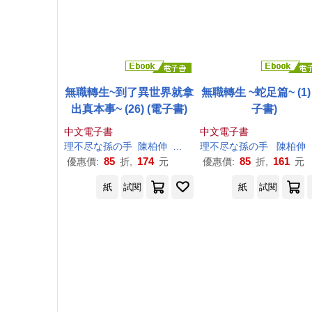
無職轉生~到了異世界就拿
無職轉生 ~蛇足篇~ (1)
出真本事~ (26) (電子書)
子書)
中文電子書
中文電子書
理
不尽
な
孫
の
手
陳柏伸
シロタカ
理
不尽
な
孫
の
手
陳柏伸
85
174
85
161
優惠價:
折,
元
優惠價:
折,
元
紙
試閱
紙
試閱