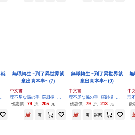
界就
無職轉生 ~到了異世界就
無職轉生 ~到了異世界就
無
拿出真本事~ (7)
拿出真本事~ (9)
中文書
中文書
中
シロタカ
理
不尽
な
孫
の
手
羅尉揚
シロタカ
理
不尽
な
孫
の
手
羅尉揚
シロタカ
理
79
205
79
213
優惠價:
折,
元
優惠價:
折,
元
優
電
電
試閱