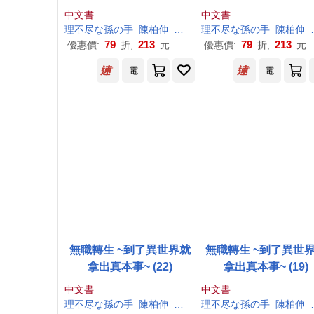
中文書
中文書
理
不尽
な
孫
の
手
陳柏伸
シロタカ
理
不尽
な
孫
の
手
陳柏伸
79
213
79
213
優惠價:
折,
元
優惠價:
折,
元
電
電
無職轉生 ~到了異世界就
無職轉生 ~到了異世
拿出真本事~ (22)
拿出真本事~ (19)
中文書
中文書
理
不尽
な
孫
の
手
陳柏伸
シロタカ
理
不尽
な
孫
の
手
陳柏伸