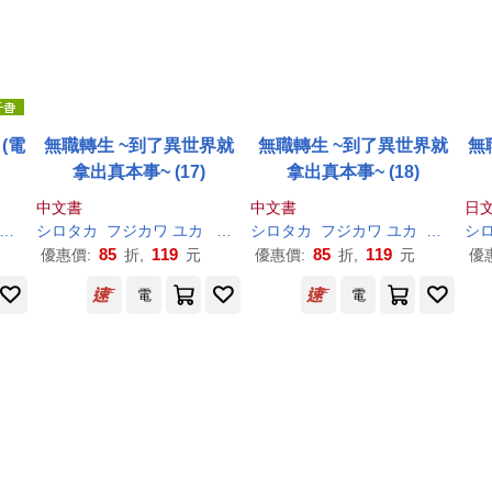
 (電
無職轉生 ~到了異世界就
無職轉生 ~到了異世界就
無
拿出真本事~ (17)
拿出真本事~ (18)
中文書
中文書
日文
シロタカ
シロタカ
フジカワ ユカ
理
不尽
シロタカ
な
孫
の
手
フジカワ ユカ
小天野
理
不尽
シ
な
85
119
85
119
優惠價:
折,
元
優惠價:
折,
元
優
電
電