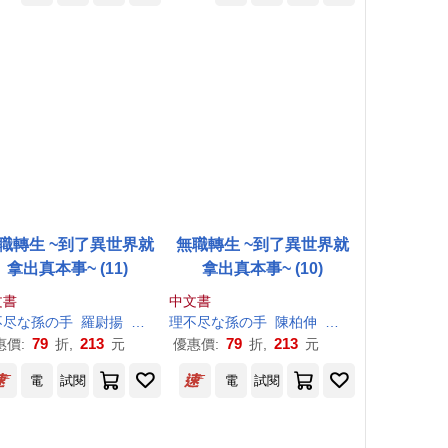
職轉生 ~到了異世界就
無職轉生 ~到了異世界就
拿出真本事~ (11)
拿出真本事~ (10)
文書
中文書
不尽
な
孫
の
手
羅尉揚
シロタカ
理
不尽
な
孫
の
手
陳柏伸
シロタカ
79
213
79
213
惠價:
折,
元
優惠價:
折,
元
電
試閱
電
試閱