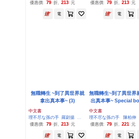
79
213
79
213
優惠價:
折,
元
優惠價:
折,
元
電
電
無職轉生 ~到了異世界就
無職轉生~到了異世界
拿出真本事~ (3)
出真本事~ Special b
中文書
中文書
理
不尽
な
孫
の
手
羅尉揚
シロタカ
理
不尽
な
孫
の
手
陳柏伸
79
213
79
221
優惠價:
折,
元
優惠價:
折,
元
電
電