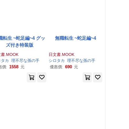
職転生 ~蛇足編~4 グッ
無職転生 ~蛇足編~4
ズ付き特装版
書.MOOK
日文書.MOOK
ロタカ
孫
の
手
理
小天野
不尽
な
孫
の
手
シロタカ
理
不尽
な
孫
の
手
1558
690
惠價:
元
優惠價:
元