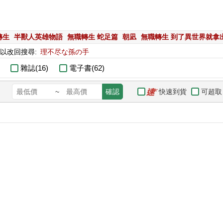
轉生
半獸人英雄物語
無職轉生 蛇足篇
朝凪
無職轉生 到了異世界就拿
可以改回搜尋:
理不尽な孫の手
雜誌(16)
電子書(62)
快速到貨
可超取
~
確認