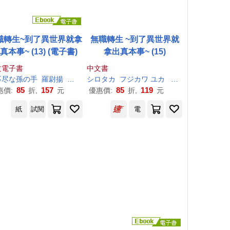
職轉生~到了異世界就拿
無職轉生 ~到了異世界就
真本事~ (13) (電子書)
拿出真本事~ (15)
文電子書
中文書
不尽
な
孫
の
手
羅尉揚
シロタカ
シロタカ
フジカワ ユカ
理
不尽
な
孫
の
手
85
157
85
119
惠價:
折,
元
優惠價:
折,
元
紙
試閱
電