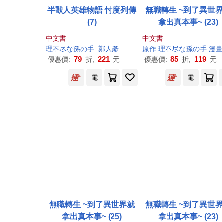
半獸人英雄物語 忖度列傳
無職轉生 ~到了異世
(7)
拿出真本事~ (23)
中文書
中文書
理
不尽
な
孫
の
手
鄭人彥
朝凪
原作:
理
不尽
な
孫
の
手
漫畫:フジカワ ユカ 角色原案:シ
79
221
85
119
優惠價:
折,
元
優惠價:
折,
元
電
電
無職轉生 ~到了異世界就
無職轉生 ~到了異世
拿出真本事~ (25)
拿出真本事~ (23)