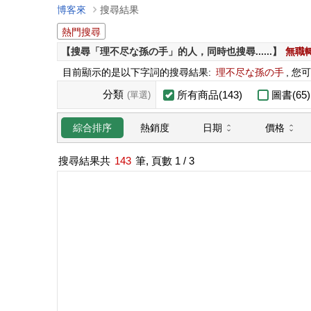
博客來
搜尋結果
熱門搜尋
【搜尋「理不尽な孫の手」的人，同時也搜尋......】
無職
目前顯示的是以下字詞的搜尋結果:
理不尽な孫の手
, 您
分類
所有商品(143)
圖書(65)
(單選)
日期
價格
綜合排序
熱銷度
搜尋結果共
143
筆, 頁數
1
/ 3