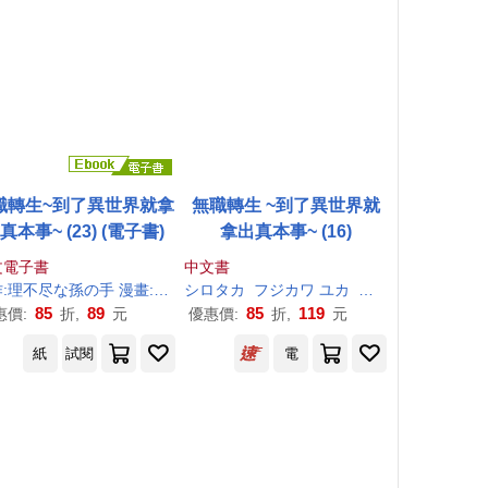
職轉生~到了異世界就拿
無職轉生 ~到了異世界就
真本事~ (23) (電子書)
拿出真本事~ (16)
文電子書
中文書
:
孫
理
の
不尽
手
小天野
な
孫
の
手
漫畫:フジカワ ユカ 角色原案:シロタカ
シロタカ
フジカワ ユカ
理
不尽
小天野
な
孫
の
手
85
89
85
119
惠價:
折,
元
優惠價:
折,
元
紙
試閱
電