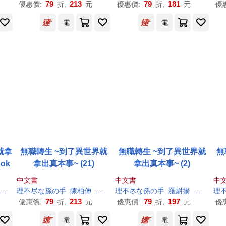
79
213
79
181
優惠價:
折,
元
優惠價:
折,
元
優
電
電
就拿
無職轉生 ~到了異世界就
無職轉生 ~到了異世界就
無
ook
拿出真本事~ (21)
拿出真本事~ (2)
中文書
中文書
中
シロタカ
理
不尽
な
孫
の
手
陳柏伸
シロタカ
理
不尽
な
孫
の
手
羅尉揚
シロタカ
理
79
213
79
197
優惠價:
折,
元
優惠價:
折,
元
優
電
電