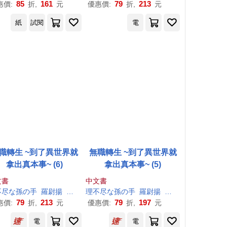
85
161
79
213
惠價:
折,
元
優惠價:
折,
元
紙
試閱
電
職轉生 ~到了異世界就
無職轉生 ~到了異世界就
拿出真本事~ (6)
拿出真本事~ (5)
文書
中文書
不尽
な
孫
の
手
羅尉揚
シロタカ
理
不尽
な
孫
の
手
羅尉揚
シロタカ
79
213
79
197
惠價:
折,
元
優惠價:
折,
元
電
電