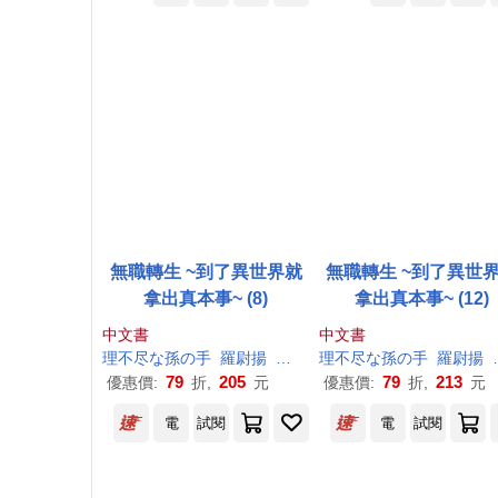
無職轉生 ~到了異世界就
無職轉生 ~到了異世
拿出真本事~ (8)
拿出真本事~ (12)
中文書
中文書
理
不尽
な
孫
の
手
羅尉揚
シロタカ
理
不尽
な
孫
の
手
羅尉揚
79
205
79
213
優惠價:
折,
元
優惠價:
折,
元
電
試閱
電
試閱