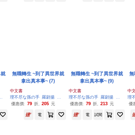
界就
無職轉生 ~到了異世界就
無職轉生 ~到了異世界就
無
拿出真本事~ (7)
拿出真本事~ (9)
中文書
中文書
中
シロタカ
理
不尽
な
孫
の
手
羅尉揚
シロタカ
理
不尽
な
孫
の
手
羅尉揚
シロタカ
理
79
205
79
213
優惠價:
折,
元
優惠價:
折,
元
優
電
電
試閱