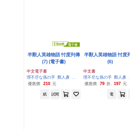
半獸人英雄物語 忖度列傳
半獸人英雄物語 忖度
(7) (電子書)
(6)
中文電子書
中文書
理
不尽
な
孫
の
手
鄭人彥
朝凪
理
不尽
な
孫
の
手
鄭人彥
210
79
197
優惠價:
元
優惠價:
折,
元
紙
試閱
電