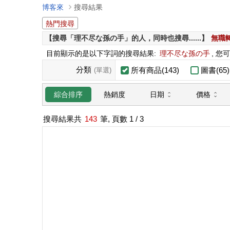
博客來
搜尋結果
熱門搜尋
【搜尋「理不尽な孫の手」的人，同時也搜尋......】
無職
目前顯示的是以下字詞的搜尋結果:
理不尽な孫の手
, 您
分類
所有商品(143)
圖書(65)
(單選)
日期
價格
綜合排序
熱銷度
搜尋結果共
143
筆, 頁數
1
/ 3