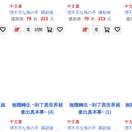
中文書
中文書
中
シロタカ
理
不尽
な
孫
の
手
羅尉揚
シロタカ
理
不尽
な
孫
の
手
陳柏伸
シロタカ
理
79
213
79
213
優惠價:
折,
元
優惠價:
折,
元
優
電
試閱
電
界就
無職轉生 ~到了異世界就
無職轉生 ~到了異世界就
無職
拿出真本事~ (4)
拿出真本事~ (1)
中文書
中文書
中
シロタカ
理
不尽
な
孫
の
手
羅尉揚
シロタカ
理
不尽
な
孫
の
手
羅尉揚
シロタカ
理