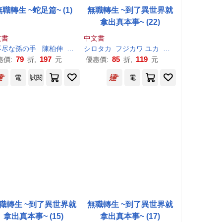
無職轉生 ~蛇足篇~ (1)
無職轉生 ~到了異世界就
拿出真本事~ (22)
文書
中文書
不尽
な
孫
の
手
陳柏伸
シロタカ
シロタカ
フジカワ ユカ
理
不尽
な
孫
の
手
79
197
85
119
惠價:
折,
元
優惠價:
折,
元
電
試閱
電
職轉生 ~到了異世界就
無職轉生 ~到了異世界就
拿出真本事~ (15)
拿出真本事~ (17)