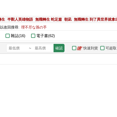
轉生
半獸人英雄物語
無職轉生 蛇足篇
朝凪
無職轉生 到了異世界就拿
可以改回搜尋:
理不尽な孫の手
雜誌(16)
電子書(62)
快速到貨
可超取
~
確認