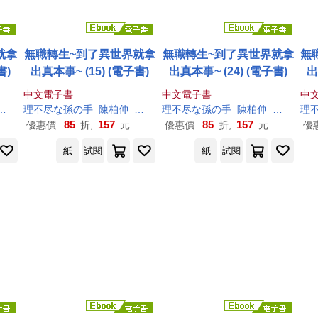
就拿
無職轉生~到了異世界就拿
無職轉生~到了異世界就拿
無
書)
出真本事~ (15) (電子書)
出真本事~ (24) (電子書)
出
中文電子書
中文電子書
中
シロタカ
理
不尽
な
孫
の
手
陳柏伸
シロタカ
理
不尽
な
孫
の
手
陳柏伸
シロタカ
理
85
157
85
157
優惠價:
折,
元
優惠價:
折,
元
優
紙
試閱
紙
試閱