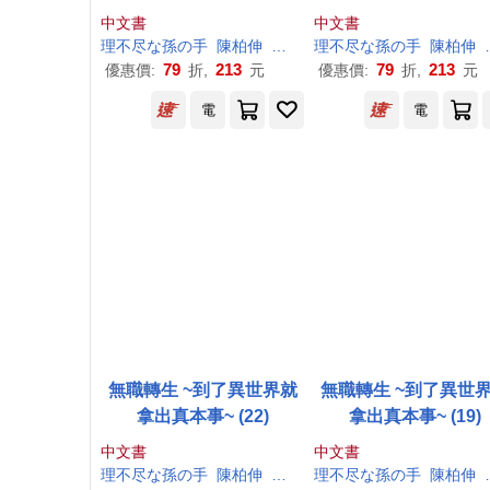
中文書
中文書
理
不尽
な
孫
の
手
陳柏伸
シロタカ
理
不尽
な
孫
の
手
陳柏伸
79
213
79
213
優惠價:
折,
元
優惠價:
折,
元
電
電
無職轉生 ~到了異世界就
無職轉生 ~到了異世
拿出真本事~ (22)
拿出真本事~ (19)
中文書
中文書
理
不尽
な
孫
の
手
陳柏伸
シロタカ
理
不尽
な
孫
の
手
陳柏伸