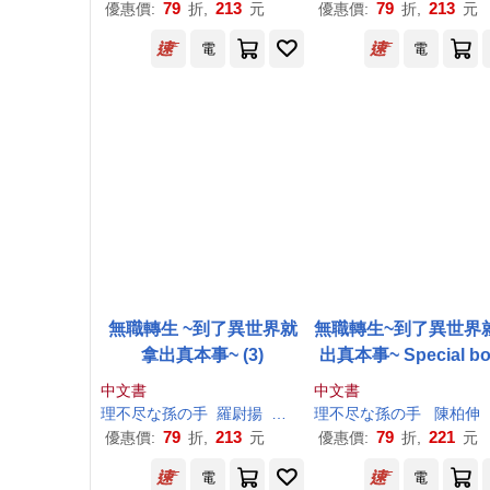
79
213
79
213
優惠價:
折,
元
優惠價:
折,
元
電
電
無職轉生 ~到了異世界就
無職轉生~到了異世界
拿出真本事~ (3)
出真本事~ Special b
中文書
中文書
理
不尽
な
孫
の
手
羅尉揚
シロタカ
理
不尽
な
孫
の
手
陳柏伸
79
213
79
221
優惠價:
折,
元
優惠價:
折,
元
電
電