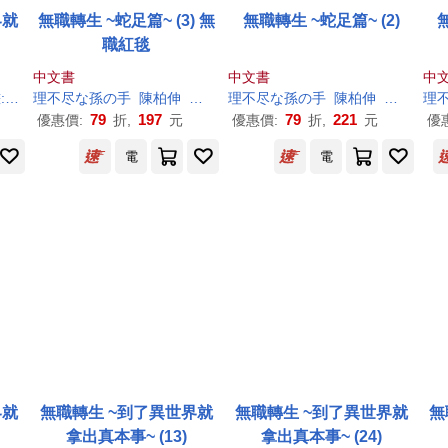
界就
無職轉生 ~蛇足篇~ (3) 無
無職轉生 ~蛇足篇~ (2)
職紅毯
中文書
中文書
中
ロタカ
理
不尽
な
孫
の
手
陳柏伸
シロタカ
小天野
理
不尽
な
孫
の
手
陳柏伸
シロタカ
理
79
197
79
221
優惠價:
折,
元
優惠價:
折,
元
優
電
電
界就
無職轉生 ~到了異世界就
無職轉生 ~到了異世界就
無
拿出真本事~ (13)
拿出真本事~ (24)