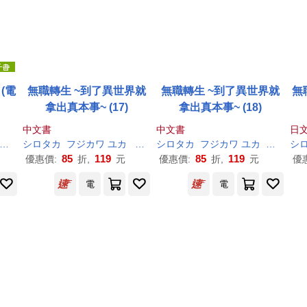
 (電
無職轉生 ~到了異世界就
無職轉生 ~到了異世界就
無
拿出真本事~ (17)
拿出真本事~ (18)
中文書
中文書
日文
シロタカ
シロタカ
フジカワ ユカ
理
不尽
シロタカ
な
孫
の
手
フジカワ ユカ
小天野
理
不尽
シ
な
85
119
85
119
優惠價:
折,
元
優惠價:
折,
元
優
電
電