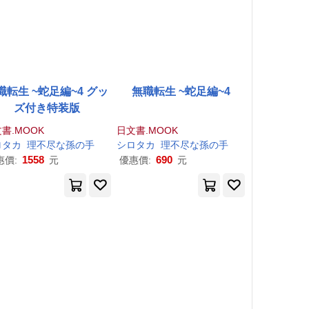
職転生 ~蛇足編~4 グッ
無職転生 ~蛇足編~4
ズ付き特装版
書.MOOK
日文書.MOOK
ロタカ
孫
の
手
理
小天野
不尽
な
孫
の
手
シロタカ
理
不尽
な
孫
の
手
1558
690
惠價:
元
優惠價:
元