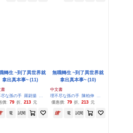
職轉生 ~到了異世界就
無職轉生 ~到了異世界就
拿出真本事~ (11)
拿出真本事~ (10)
文書
中文書
不尽
な
孫
の
手
羅尉揚
シロタカ
理
不尽
な
孫
の
手
陳柏伸
シロタカ
79
213
79
213
惠價:
折,
元
優惠價:
折,
元
電
試閱
電
試閱