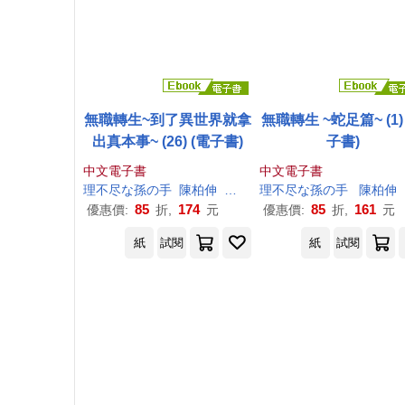
無職轉生~到了異世界就拿
無職轉生 ~蛇足篇~ (1)
出真本事~ (26) (電子書)
子書)
中文電子書
中文電子書
理
不尽
な
孫
の
手
陳柏伸
シロタカ
理
不尽
な
孫
の
手
陳柏伸
85
174
85
161
優惠價:
折,
元
優惠價:
折,
元
紙
試閱
紙
試閱