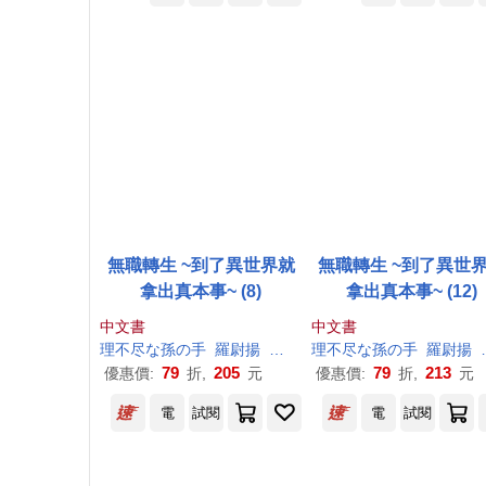
無職轉生 ~到了異世界就
無職轉生 ~到了異世
拿出真本事~ (8)
拿出真本事~ (12)
中文書
中文書
理
不尽
な
孫
の
手
羅尉揚
シロタカ
理
不尽
な
孫
の
手
羅尉揚
79
205
79
213
優惠價:
折,
元
優惠價:
折,
元
電
試閱
電
試閱