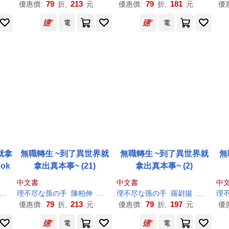
79
213
79
181
優惠價:
折,
元
優惠價:
折,
元
優
電
電
就拿
無職轉生 ~到了異世界就
無職轉生 ~到了異世界就
無
ook
拿出真本事~ (21)
拿出真本事~ (2)
中文書
中文書
中
シロタカ
理
不尽
な
孫
の
手
陳柏伸
シロタカ
理
不尽
な
孫
の
手
羅尉揚
シロタカ
理
79
213
79
197
優惠價:
折,
元
優惠價:
折,
元
優
電
電