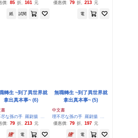
85
161
79
213
惠價:
折,
元
優惠價:
折,
元
紙
試閱
電
職轉生 ~到了異世界就
無職轉生 ~到了異世界就
拿出真本事~ (6)
拿出真本事~ (5)
文書
中文書
不尽
な
孫
の
手
羅尉揚
シロタカ
理
不尽
な
孫
の
手
羅尉揚
シロタカ
79
213
79
197
惠價:
折,
元
優惠價:
折,
元
電
電