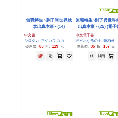
無職轉生 ~到了異世界就
無職轉生~到了異世界
拿出真本事~ (14)
出真本事~ (25) (電子
中文書
中文電子書
シロタカ
フジカワ ユカ
理
不尽
理
な
不尽
孫
の
な
手
孫
の
小天野
手
陳柏伸
85
119
85
157
優惠價:
折,
元
優惠價:
折,
元
電
紙
試閱