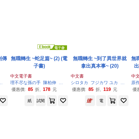
列傳
無職轉生 ~蛇足篇~ (2) (電
無職轉生 ~到了異世界就
無
子書)
拿出真本事~ (20)
出
中文電子書
中文書
中
朝凪
理
不尽
な
孫
の
手
陳柏伸
シロタカ
シロタカ
フジカワ ユカ
理
不尽
原作
な
85
178
85
119
優惠價:
折,
元
優惠價:
折,
元
優
紙
試閱
電