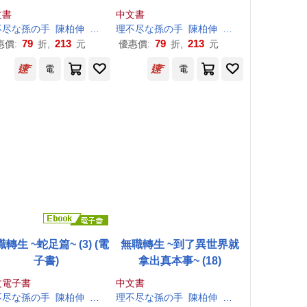
文書
中文書
不尽
な
孫
の
手
陳柏伸
シロタカ
理
不尽
な
孫
の
手
陳柏伸
シロタカ
79
213
79
213
惠價:
折,
元
優惠價:
折,
元
電
電
轉生 ~蛇足篇~ (3) (電
無職轉生 ~到了異世界就
子書)
拿出真本事~ (18)
文電子書
中文書
不尽
な
孫
の
手
陳柏伸
シロタカ
理
不尽
な
孫
の
手
陳柏伸
シロタカ