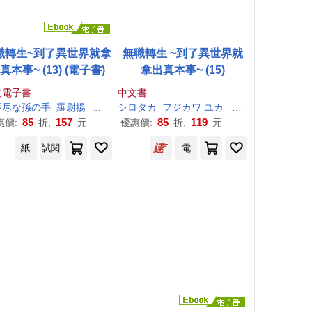
職轉生~到了異世界就拿
無職轉生 ~到了異世界就
真本事~ (13) (電子書)
拿出真本事~ (15)
文電子書
中文書
不尽
な
孫
の
手
羅尉揚
シロタカ
シロタカ
フジカワ ユカ
理
不尽
な
孫
の
手
85
157
85
119
惠價:
折,
元
優惠價:
折,
元
紙
試閱
電