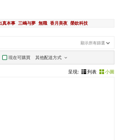
出真本事
三嶋与夢
無職
香月美夜
榮欽科技
顯示所有篩選
其他配送方式
現在可購買
呈現:
列表
小圖