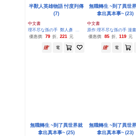
半獸人英雄物語 忖度列傳
無職轉生 ~到了異世
(7)
拿出真本事~ (23)
中文書
中文書
理
不尽
な
孫
の
手
鄭人彥
朝凪
原作:
理
不尽
な
孫
の
手
漫畫:フジカワ ユカ 角色原案:シ
79
221
85
119
優惠價:
折,
元
優惠價:
折,
元
電
電
無職轉生 ~到了異世界就
無職轉生 ~到了異世
拿出真本事~ (25)
拿出真本事~ (23)